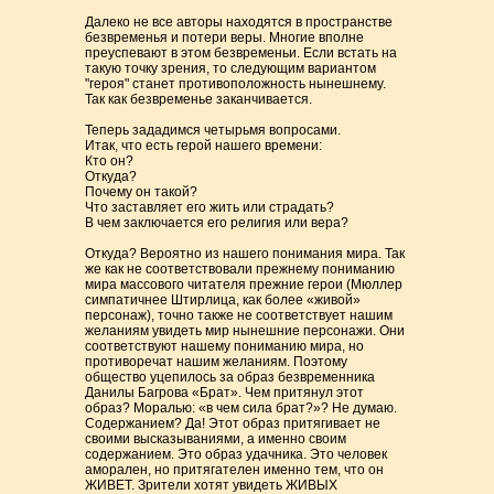
Далеко не все авторы находятся в пространстве
безвременья и потери веры. Многие вполне
преуспевают в этом безвременьи. Если встать на
такую точку зрения, то следующим вариантом
"героя" станет противоположность нынешнему.
Так как безвременье заканчивается.
Теперь зададимся четырьмя вопросами.
Итак, что есть герой нашего времени:
Кто он?
Откуда?
Почему он такой?
Что заставляет его жить или страдать?
В чем заключается его религия или вера?
Откуда? Вероятно из нашего понимания мира. Так
же как не соответствовали прежнему пониманию
мира массового читателя прежние герои (Мюллер
симпатичнее Штирлица, как более «живой»
персонаж), точно также не соответствует нашим
желаниям увидеть мир нынешние персонажи. Они
соответствуют нашему пониманию мира, но
противоречат нашим желаниям. Поэтому
общество уцепилось за образ безвременника
Данилы Багрова «Брат». Чем притянул этот
образ? Моралью: «в чем сила брат?»? Не думаю.
Содержанием? Да! Этот образ притягивает не
своими высказываниями, а именно своим
содержанием. Это образ удачника. Это человек
аморален, но притягателен именно тем, что он
ЖИВЕТ. Зрители хотят увидеть ЖИВЫХ