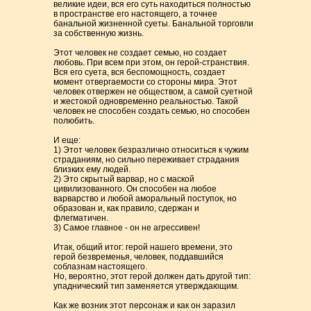
великие идеи, вся его суть находиться полностью
в пространстве его настоящего, а точнее
банальной жизненной суеты. Банальной торговли
за собственную жизнь.
Этот человек не создает семью, но создает
любовь. При всем при этом, он герой-странствия.
Вся его суета, вся беспомощность, создает
момент отвергаемости со стороны мира. Этот
человек отвержен не обществом, а самой суетной
и жестокой одновременно реальностью. Такой
человек не способен создать семью, но способен
полюбить.
И еще:
1) Этот человек безразлично относиться к чужим
страданиям, но сильно переживает страдания
близких ему людей.
2) Это скрытый варвар, но с маской
цивилизованного. Он способен на любое
варварство и любой аморальный поступок, но
образован и, как правило, сдержан и
флегматичен.
3) Самое главное - он не агрессивен!
Итак, общий итог: герой нашего времени, это
герой безвременья, человек, поддавшийся
соблазнам настоящего.
Но, вероятно, этот герой должен дать другой тип:
упаднический тип заменяется утверждающим.
Как же возник этот персонаж и как он заразил