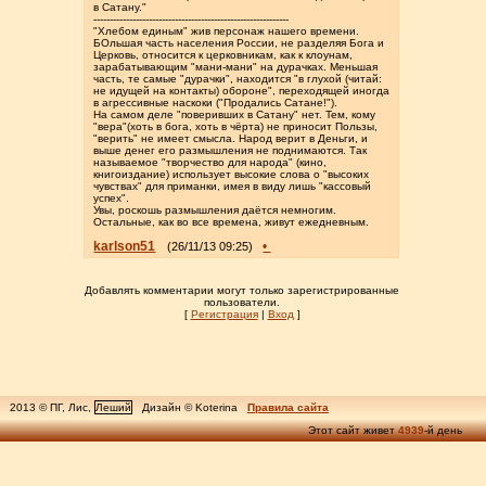
в Сатану."
------------------------------------------------------------
"Хлебом единым" жив персонаж нашего времени.
БОльшая часть населения России, не разделяя Бога и
Церковь, относится к церковникам, как к клоунам,
зарабатывающим "мани-мани" на дурачках. Меньшая
часть, те самые "дурачки", находится "в глухой (читай:
не идущей на контакты) обороне", переходящей иногда
в агрессивные наскоки ("Продались Сатане!").
На самом деле "поверивших в Сатану" нет. Тем, кому
"вера"(хоть в бога, хоть в чёрта) не приносит Пользы,
"верить" не имеет смысла. Народ верит в Деньги, и
выше денег его размышления не поднимаются. Так
называемое "творчество для народа" (кино,
книгоиздание) использует высокие слова о "высоких
чувствах" для приманки, имея в виду лишь "кассовый
успех".
Увы, роскошь размышления даётся немногим.
Остальные, как во все времена, живут ежедневным.
karlson51
•
(26/11/13 09:25)
Добавлять комментарии могут только зарегистрированные
пользователи.
[
Регистрация
|
Вход
]
2013 © ПГ, Лис,
Леший
Дизайн © Koterina
Правила сайта
Этот сайт живет
4939
-й день