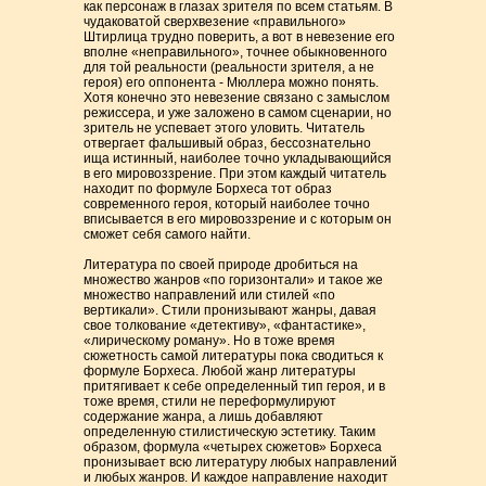
как персонаж в глазах зрителя по всем статьям. В
чудаковатой сверхвезение «правильного»
Штирлица трудно поверить, а вот в невезение его
вполне «неправильного», точнее обыкновенного
для той реальности (реальности зрителя, а не
героя) его оппонента - Мюллера можно понять.
Хотя конечно это невезение связано с замыслом
режиссера, и уже заложено в самом сценарии, но
зритель не успевает этого уловить. Читатель
отвергает фальшивый образ, бессознательно
ища истинный, наиболее точно укладывающийся
в его мировоззрение. При этом каждый читатель
находит по формуле Борхеса тот образ
современного героя, который наиболее точно
вписывается в его мировоззрение и с которым он
сможет себя самого найти.
Литература по своей природе дробиться на
множество жанров «по горизонтали» и такое же
множество направлений или стилей «по
вертикали». Стили пронизывают жанры, давая
свое толкование «детективу», «фантастике»,
«лирическому роману». Но в тоже время
сюжетность самой литературы пока сводиться к
формуле Борхеса. Любой жанр литературы
притягивает к себе определенный тип героя, и в
тоже время, стили не переформулируют
содержание жанра, а лишь добавляют
определенную стилистическую эстетику. Таким
образом, формула «четырех сюжетов» Борхеса
пронизывает всю литературу любых направлений
и любых жанров. И каждое направление находит