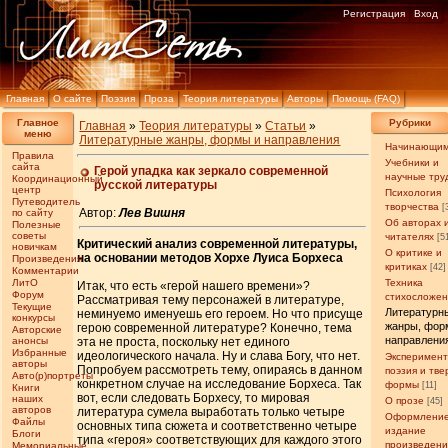
Регистрация
Вход
Главная
О сайте
Поэзия
Проза
Теория литературы
Авторы
Помощь (FAQ)
Главное
Рубрики
Главная
»
Теория литературы
»
Статьи
»
меню
Литературные жанры, формы и направления
Начинающи
Правила
Учебники и
сайта
Герой упадка как зеркало современной
научные тру
Координационный
русской литературы
центр
Психология
Путеводитель
творчества
[
Автор:
Лев Вишня
по сайту
Об авторах 
Полезные
советы
читателях
[5
Критический анализ современной литературы,
новичкам
О критике и
на основании методов Хорхе Луиса Борхеса
Произведения
критиках
[42]
Комментарии
ЛитО
Техника
Итак, что есть «герой нашего времени»?
Форум
стихосложе
Рассматривая тему персонажей в литературе,
Текущие
Литературн
неминуемо именуешь его героем. Но что присуще
конкурсы
жанры, фор
герою современной литературе? Конечно, тема
Авторские
направлени
анонсы
эта не проста, поскольку нет единого
Избранные
идеологического начала. Ну и слава Богу, что нет.
Эксперимен
авторы
Попробуем рассмотреть тему, опираясь в данном
поэзия и тв
Авто(р)портреты
конкретном случае на исследование Борхеса. Так
формы
[11]
Книги
вот, если следовать Борхесу, то мировая
наших
О прозе
[45]
авторов
литература сумела выработать только четыре
Оформление
Файлы
основных типа сюжета и соответственно четыре
издание
Блоги
типа «героя» соответствующих для каждого этого
произведен
Мемориальные