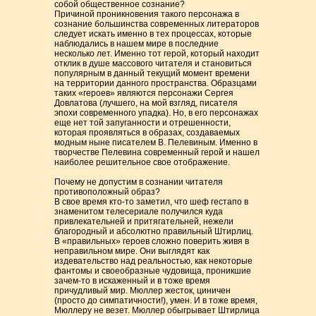
собой общественное сознание?
Причиной проникновения такого персонажа в
сознание большинства современных литераторов
следует искать именно в тех процессах, которые
наблюдались в нашем мире в последние
несколько лет. Именно тот герой, который находит
отклик в душе массового читателя и становиться
популярным в данный текущий момент времени
на территории данного пространства. Образцами
таких «героев» являются персонажи Сергея
Довлатова (лучшего, на мой взгляд, писателя
эпохи современного упадка). Но, в его персонажах
еще нет той запуганности и отрешенности,
которая проявляться в образах, создаваемых
модным ныне писателем В. Пелевиным. Именно в
творчестве Пелевина современный герой и нашел
наиболее решительное свое отображение.
Почему не допустим в сознании читателя
противоположный образ?
В свое время кто-то заметил, что шеф гестапо в
знаменитом телесериале получился куда
привлекательней и притягательней, нежели
благородный и абсолютно правильный Штирлиц.
В «правильных» героев сложно поверить живя в
неправильном мире. Они выглядят как
издевательство над реальностью, как некоторые
фантомы и своеобразные чудовища, проникшие
зачем-то в искаженный и в тоже время
причудливый мир. Мюллер жесток, циничен
(просто до симпатичности!), умен. И в тоже время,
Мюллеру не везет. Мюллер обыгрывает Штирлица