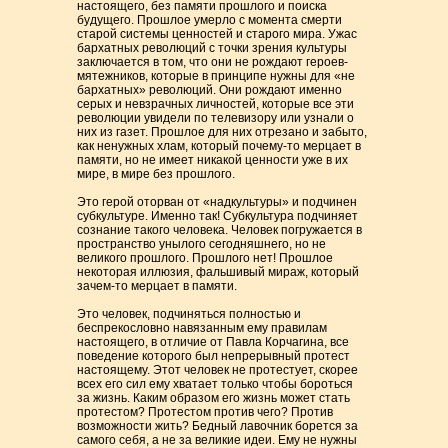
настоящего, без памяти прошлого и поиска
будущего. Прошлое умерло с момента смерти
старой системы ценностей и старого мира. Ужас
бархатных революций с точки зрения культуры
заключается в том, что они не рождают героев-
мятежников, которые в принципе нужны для «не
бархатных» революций. Они рождают именно
серых и невзрачных личностей, которые все эти
революции увидели по телевизору или узнали о
них из газет. Прошлое для них отрезано и забыто,
как ненужных хлам, который почему-то мерцает в
памяти, но не имеет никакой ценности уже в их
мире, в мире без прошлого.
Это герой оторван от «надкультуры» и подчинен
субкультуре. Именно так! Субкультура подчиняет
сознание такого человека. Человек погружается в
пространство унылого сегодняшнего, но не
великого прошлого. Прошлого нет! Прошлое
некоторая иллюзия, фальшивый мираж, который
зачем-то мерцает в памяти.
Это человек, подчиняться полностью и
беспрекословно навязанным ему правилам
настоящего, в отличие от Павла Корчагина, все
поведение которого был непрерывный протест
настоящему. Этот человек не протестует, скорее
всех его сил ему хватает только чтобы бороться
за жизнь. Каким образом его жизнь может стать
протестом? Протестом против чего? Против
возможности жить? Бедный лавочник борется за
самого себя, а не за великие идеи. Ему не нужны