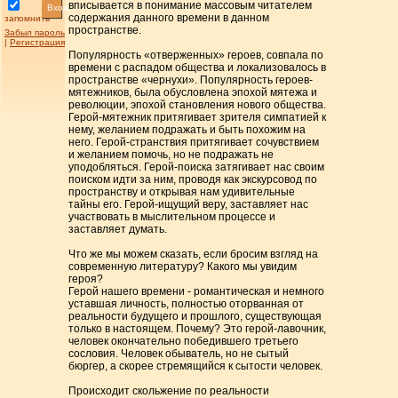
вписывается в понимание массовым читателем
Вход
содержания данного времени в данном
запомнить
пространстве.
Забыл пароль
|
Регистрация
Популярность «отверженных» героев, совпала по
времени с распадом общества и локализовалось в
пространстве «чернухи». Популярность героев-
мятежников, была обусловлена эпохой мятежа и
революции, эпохой становления нового общества.
Герой-мятежник притягивает зрителя симпатией к
нему, желанием подражать и быть похожим на
него. Герой-странствия притягивает сочувствием
и желанием помочь, но не подражать не
уподобляться. Герой-поиска затягивает нас своим
поиском идти за ним, проводя как экскурсовод по
пространству и открывая нам удивительные
тайны его. Герой-ищущий веру, заставляет нас
участвовать в мыслительном процессе и
заставляет думать.
Что же мы можем сказать, если бросим взгляд на
современную литературу? Какого мы увидим
героя?
Герой нашего времени - романтическая и немного
уставшая личность, полностью оторванная от
реальности будущего и прошлого, существующая
только в настоящем. Почему? Это герой-лавочник,
человек окончательно победившего третьего
сословия. Человек обыватель, но не сытый
бюргер, а скорее стремящийся к сытости человек.
Происходит скольжение по реальности