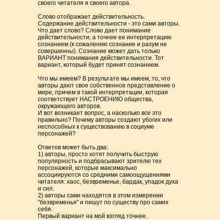
своего читателя и своего автора.
Слово отображает действительность.
Содержание действительности - это сами авторы.
Что дает слово? Слово дает понимание
действительности, а точнее ее интерпретацию
сознанием (к сожалению сознание и разум не
совершенны). Сознание может дать только
ВАРИАНТ понимания действительности. Тот
вариант, который будет принят сознанием.
Что мы имеем? В результате мы имеем, то, что
авторы дают свое собственное представление о
мире, причем в такой интерпретации, которая
соответствует НАСТРОЕНИЮ общества,
окружающего авторов.
И вот возникает вопрос, а насколько все это
правильно? Почему авторы создают убогих или
неспособных к существованию в социуме
персонажей?
Ответов может быть два:
1) авторы, просто хотят получить быструю
популярность и подбрасывают зрителю тех
персонажей, которые максимально
ассоциируются со средними самоощущениями
читателя: хаос, безвременье, бардак, упадок духа
и сил.
2) авторы сами находятся в этом измерении
"безвременья" и пишут по существу про самих
себя.
Первый вариант на мой взгляд точнее.