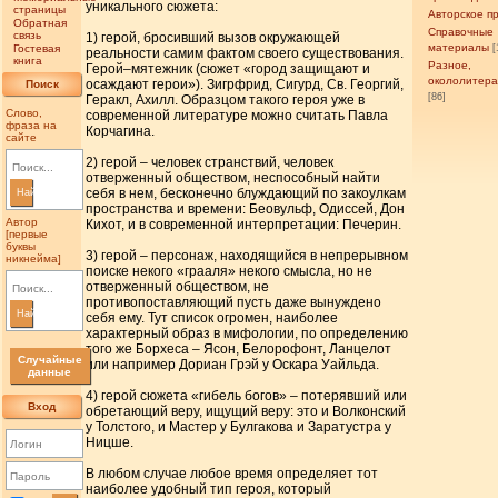
уникального сюжета:
страницы
Авторское п
Обратная
Справочные
связь
1) герой, бросивший вызов окружающей
материалы
Гостевая
[
реальности самим фактом своего существования.
книга
Разное,
Герой–мятежник (сюжет «город защищают и
окололитер
осаждают герои»). Зигрфрид, Сигурд, Св. Георгий,
Поиск
[86]
Геракл, Ахилл. Образцом такого героя уже в
Слово,
современной литературе можно считать Павла
фраза на
Корчагина.
сайте
2) герой – человек странствий, человек
отверженный обществом, неспособный найти
себя в нем, бесконечно блуждающий по закоулкам
Найти
пространства и времени: Беовульф, Одиссей, Дон
Автор
Кихот, и в современной интерпретации: Печерин.
[первые
буквы
3) герой – персонаж, находящийся в непрерывном
никнейма]
поиске некого «грааля» некого смысла, но не
отверженный обществом, не
противопоставляющий пусть даже вынуждено
Найти
себя ему. Тут список огромен, наиболее
характерный образ в мифологии, по определению
того же Борхеса – Ясон, Белорофонт, Ланцелот
Случайные
или например Дориан Грэй у Оскара Уайльда.
данные
4) герой сюжета «гибель богов» – потерявший или
Вход
обретающий веру, ищущий веру: это и Волконский
у Толстого, и Мастер у Булгакова и Заратустра у
Ницше.
В любом случае любое время определяет тот
наиболее удобный тип героя, который