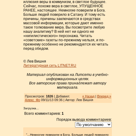
иллюзия веры в коммунизм, в светлое будущее.
Сейчас, похоже вера в светлое, УПУЩЕННОЕ
РАНЕЕ, настоящее. Немногие поверили в Бога.
Больше людей поверило в Сатану. И тому есть
причины, причины заключаются в средствах
массовой информации, которые дают именно
такое толкование мира. Вы посмотрите любую
нашу аналитику? В ней нет ни одного не
«нигилистического» персонажа. Читать
«советские» газеты по-прежнему нельзя, и по-
прежнему особенно не рекомендуется их читать
перед обедом.
© Лев Вишня
Литературная сеть LITNET.RU
Материал опубликован на Литсети в учебно-
информационных целях.
Все авторские права принадлежат автору
материала.
Просмотров:
1826
| Добавил:
« Назад
|
Вперед »
Алекс_Фо
09/11/13 09:36 | Автор: Лев Вишня
Загрузка...
Всего комментариев:
1
Порядок вывода комментариев:
"...Немногие поверили в Бога. Больше людей поверило