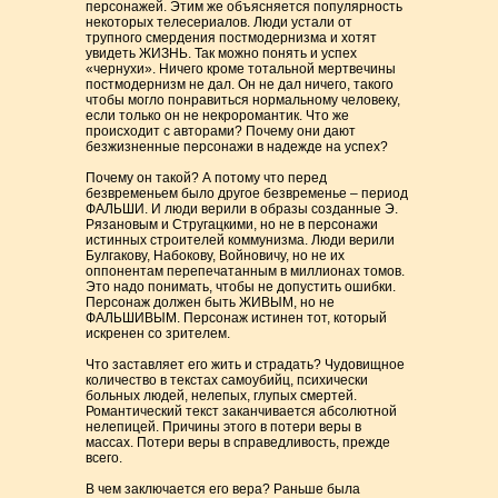
персонажей. Этим же объясняется популярность
некоторых телесериалов. Люди устали от
трупного смердения постмодернизма и хотят
увидеть ЖИЗНЬ. Так можно понять и успех
«чернухи». Ничего кроме тотальной мертвечины
постмодернизм не дал. Он не дал ничего, такого
чтобы могло понравиться нормальному человеку,
если только он не некроромантик. Что же
происходит с авторами? Почему они дают
безжизненные персонажи в надежде на успех?
Почему он такой? А потому что перед
безвременьем было другое безвременье – период
ФАЛЬШИ. И люди верили в образы созданные Э.
Рязановым и Стругацкими, но не в персонажи
истинных строителей коммунизма. Люди верили
Булгакову, Набокову, Войновичу, но не их
оппонентам перепечатанным в миллионах томов.
Это надо понимать, чтобы не допустить ошибки.
Персонаж должен быть ЖИВЫМ, но не
ФАЛЬШИВЫМ. Персонаж истинен тот, который
искренен со зрителем.
Что заставляет его жить и страдать? Чудовищное
количество в текстах самоубийц, психически
больных людей, нелепых, глупых смертей.
Романтический текст заканчивается абсолютной
нелепицей. Причины этого в потери веры в
массах. Потери веры в справедливость, прежде
всего.
В чем заключается его вера? Раньше была