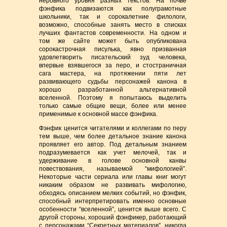
неровного уровня разных текстов. На почве
фэнфика подвизаются как полуграмотные
школьники, так и сорокалетние филологи,
возможно, способные занять место в списках
лучших фантастов современности. На одном и
том же сайте может быть опубликована
сорокастрочная писулька, явно призванная
удовлетворить писательский зуд человека,
впервые взявшегося за перо, и стостраничная
сага мастера, на протяжении пяти лет
развивающего судьбы персонажей канона в
хорошо разработанной альтернативной
вселенной. Поэтому я попытаюсь выделить
только самые общие вещи, более или менее
применимые к основной массе фэнфика.
Фэнфик ценится читателями и коллегами по перу
тем выше, чем более детальное знание канона
проявляет его автор. Под детальным знанием
подразумевается как учет мелочей, так и
удерживание в голове основной канвы
повествования, называемой “мифологией”.
Некоторые части сериала или главы книг могут
никаким образом не развивать мифологию,
обходясь описанием мелких событий, но фэнфик,
способный интерпретировать именно основные
особенности “вселенной”, ценится выше всего. С
другой стороны, хороший фэнфикер, работающий
с персонажами “Секретных материалов”, никогда