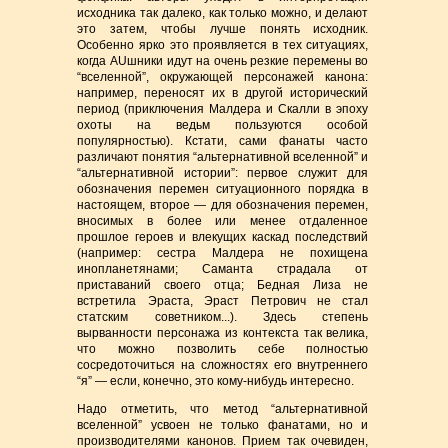
исходника так далеко, как только можно, и делают
это затем, чтобы лучше понять исходник.
Особенно ярко это проявляется в тех ситуациях,
когда AUшники идут на очень резкие перемены во
“вселенной”, окружающей персонажей канона:
например, переносят их в другой исторический
период (приключения Малдера и Скалли в эпоху
охоты на ведьм пользуются особой
популярностью). Кстати, сами фанаты часто
различают понятия “альтернативной вселенной” и
“альтернативной истории”: первое служит для
обозначения перемен ситуационного порядка в
настоящем, второе — для обозначения перемен,
вносимых в более или менее отдаленное
прошлое героев и влекущих каскад последствий
(например: сестра Малдера не похищена
инопланетянами; Саманта страдала от
приставаний своего отца; Бедная Лиза не
встретила Эраста, Эраст Петрович не стал
статским советником...). Здесь степень
вырванности персонажа из контекста так велика,
что можно позволить себе полностью
сосредоточиться на сложностях его внутреннего
“я” — если, конечно, это кому-нибудь интересно.
Надо отметить, что метод “альтернативной
вселенной” усвоен не только фанатами, но и
производителями канонов. Прием так очевиден,