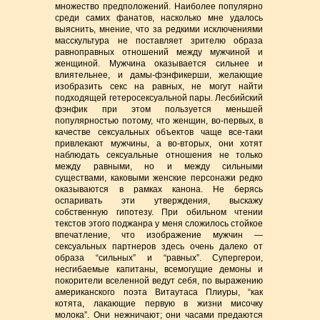
множество предположений. Наиболее популярно
среди самих фанатов, насколько мне удалось
выяснить, мнение, что за редкими исключениями
масскультура не поставляет зрителю образа
равноправных отношений между мужчиной и
женщиной. Мужчина оказывается сильнее и
влиятельнее, и дамы-фэнфикерши, желающие
изобразить секс на равных, не могут найти
подходящей гетеросексуальной пары. Лесбийский
фэнфик при этом пользуется меньшей
популярностью потому, что женщин, во-первых, в
качестве сексуальных объектов чаще все-таки
привлекают мужчины, а во-вторых, они хотят
наблюдать сексуальные отношения не только
между равными, но и между сильными
существами, каковыми женские персонажи редко
оказываются в рамках канона. Не берясь
оспаривать эти утверждения, выскажу
собственную гипотезу. При обильном чтении
текстов этого поджанра у меня сложилось стойкое
впечатление, что изображение мужчин —
сексуальных партнеров здесь очень далеко от
образа “сильных” и “равных”. Супергерои,
несгибаемые капитаны, всемогущие демоны и
покорители вселенной ведут себя, по выражению
американского поэта Витаутаса Плиуры, “как
котята, лакающие первую в жизни мисочку
молока”. Они нежничают; они часами предаются