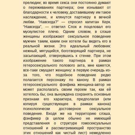
прелюдии; во время секса они постоянно думают
о переживаниях партнера; они изнывают от
благодарности к человеку, доставившему им такое
наслаждение, и клянутся партнеру в вечной
любви. “Навсегда?” — спросил капитан Керк.
“Навсегда”, — ответил Спок и поцеловал его
мускулистое плечо. Одним словом, в слэше
женщины изображают сексуальное поведение
мужчин таким, каким они хотели бы видеть его в
реальной жизни. Это идеальный любовник:
нежный, мятущийся, боготворящий партнера, не
засыпающий, отвернувшись к стенке. При этом
изображение такого партнера в рамках
гетеросексуального полового акта, мне кажется,
все-таки смущает женщину: в первую очередь из-
за того, что подобное поведение редко
полагается персонажу по канону. В рамках
гетеросексуального фэнфика женщина-автор не
может располагать своим героем так, как ей
хотелось бы; она вынуждена сохранять основные
признаки его характера, предполагая (или
копируя существующее в рамках канона)
психологически достоверное сексуальное
поведение. Входя же на территорию слэша,
фэнфикер (в целом обычно не имеющий
представления о структуре гомосексуальных
отношений и рассматривающий пространство
этих отношений как чистый лист) немедленно