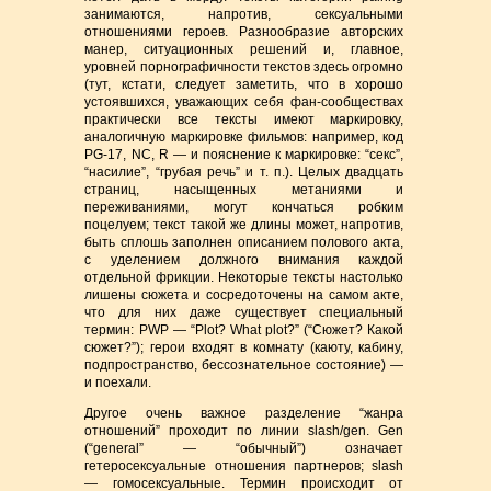
занимаются, напротив, сексуальными
отношениями героев. Разнообразие авторских
манер, ситуационных решений и, главное,
уровней порнографичности текстов здесь огромно
(тут, кстати, следует заметить, что в хорошо
устоявшихся, уважающих себя фан-сообществах
практически все тексты имеют маркировку,
аналогичную маркировке фильмов: например, код
PG-17, NC, R — и пояснение к маркировке: “секс”,
“насилие”, “грубая речь” и т. п.). Целых двадцать
страниц, насыщенных метаниями и
переживаниями, могут кончаться робким
поцелуем; текст такой же длины может, напротив,
быть сплошь заполнен описанием полового акта,
с уделением должного внимания каждой
отдельной фрикции. Некоторые тексты настолько
лишены сюжета и сосредоточены на самом акте,
что для них даже существует специальный
термин: PWP — “Plot? What plot?” (“Сюжет? Какой
сюжет?”); герои входят в комнату (каюту, кабину,
подпространство, бессознательное состояние) —
и поехали.
Другое очень важное разделение “жанра
отношений” проходит по линии slash/gen. Gen
(“general” — “обычный”) означает
гетеросексуальные отношения партнеров; slash
— гомосексуальные. Термин происходит от