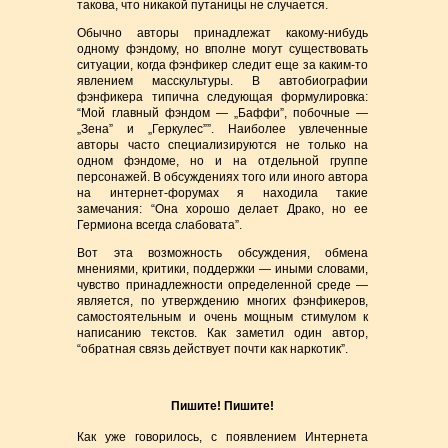
такова, что никакой путаницы не случается.
Обычно авторы принадлежат какому-нибудь
одному фэндому, но вполне могут существовать
ситуации, когда фэнфикер следит еще за каким-то
явлением масскультуры. В автобиографии
фэнфикера типична следующая формулировка:
“Мой главный фэндом — „Баффи”, побочные —
„Зена” и „Геркулес””. Наиболее увлеченные
авторы часто специализируются не только на
одном фэндоме, но и на отдельной группе
персонажей. В обсуждениях того или иного автора
на интернет-форумах я находила такие
замечания: “Она хорошо делает Драко, но ее
Гермиона всегда слабовата”.
Вот эта возможность обсуждения, обмена
мнениями, критики, поддержки — иными словами,
чувство принадлежности определенной среде —
является, по утверждению многих фэнфикеров,
самостоятельным и очень мощным стимулом к
написанию текстов. Как заметил один автор,
“обратная связь действует почти как наркотик”.
Пишите! Пишите!
Как уже говорилось, с появлением Интернета