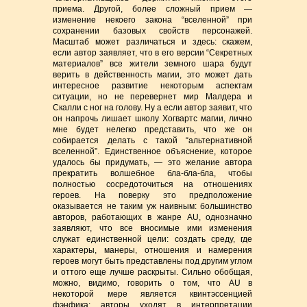
приема. Другой, более сложный прием —
изменение некоего закона “вселенной” при
сохранении базовых свойств персонажей.
Масштаб может различаться и здесь: скажем,
если автор заявляет, что в его версии “Секретных
материалов” все жители земного шара будут
верить в действенность магии, это может дать
интересное развитие некоторым аспектам
ситуации, но не перевернет мир Малдера и
Скалли с ног на голову. Ну а если автор заявит, что
он напрочь лишает школу Хогвартс магии, лично
мне будет нелегко представить, что же он
собирается делать с такой “альтернативной
вселенной”. Единственное объяснение, которое
удалось бы придумать, — это желание автора
прекратить волшебное бла-бла-бла, чтобы
полностью сосредоточиться на отношениях
героев. На поверку это предположение
оказывается не таким уж наивным: большинство
авторов, работающих в жанре AU, однозначно
заявляют, что все вносимые ими изменения
служат единственной цели: создать среду, где
характеры, манеры, отношения и намерения
героев могут быть представлены под другим углом
и оттого еще лучше раскрыты. Сильно обобщая,
можно, видимо, говорить о том, что AU в
некоторой мере является квинтэссенцией
фэнфика: авторы уходят в интерпретации