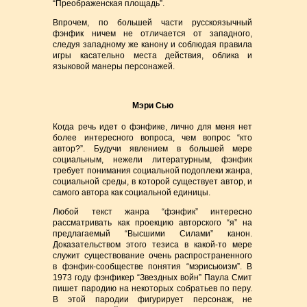
“Преображенская площадь”.
Впрочем, по большей части русскоязычный
фэнфик ничем не отличается от западного,
следуя западному же канону и соблюдая правила
игры касательно места действия, облика и
языковой манеры персонажей.
Мэри Сью
Когда речь идет о фэнфике, лично для меня нет
более интересного вопроса, чем вопрос “кто
автор?”. Будучи явлением в большей мере
социальным, нежели литературным, фэнфик
требует понимания социальной подоплеки жанра,
социальной среды, в которой существует автор, и
самого автора как социальной единицы.
Любой текст жанра “фэнфик” интересно
рассматривать как проекцию авторского “я” на
предлагаемый “Высшими Силами” канон.
Доказательством этого тезиса в какой-то мере
служит существование очень распространенного
в фэнфик-сообществе понятия “мэрисьюизм”. В
1973 году фэнфикер “Звездных войн” Паула Смит
пишет пародию на некоторых собратьев по перу.
В этой пародии фигурирует персонаж, не