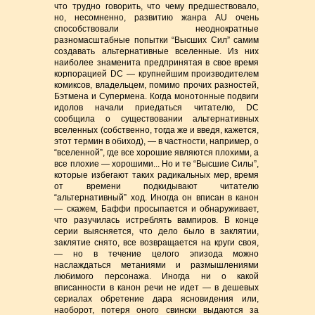
что трудно говорить, что чему предшествовало,
но, несомненно, развитию жанра AU очень
способствовали неоднократные
разномасштабные попытки “Высших Сил” самим
создавать альтернативные вселенные. Из них
наиболее знаменита предпринятая в свое время
корпорацией DC — крупнейшим производителем
комиксов, владельцем, помимо прочих разностей,
Бэтмена и Супермена. Когда монотонные подвиги
идолов начали приедаться читателю, DC
сообщила о существовании альтернативных
вселенных (собственно, тогда же и введя, кажется,
этот термин в обиход), — в частности, например, о
“вселенной”, где все хорошие являются плохими, а
все плохие — хорошими... Но и те “Высшие Силы”,
которые избегают таких радикальных мер, время
от времени подкидывают читателю
“альтернативный” ход. Иногда он вписан в канон
— скажем, Баффи просыпается и обнаруживает,
что разучилась истреблять вампиров. В конце
серии выясняется, что дело было в заклятии,
заклятие снято, все возвращается на круги своя,
— но в течение целого эпизода можно
наслаждаться метаниями и размышлениями
любимого персонажа. Иногда ни о какой
вписанности в канон речи не идет — в дешевых
сериалах обретение дара ясновидения или,
наоборот, потеря оного свински выдаются за