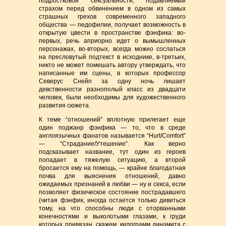
подростковой сексуальности, подавляемый
страхом перед обвинением в одном из самых
страшных грехов современного западного
общества — педофилии, получает возможность в
открытую цвести в пространстве фэнфика: во-
первых, речь априорно идет о вымышленных
персонажах, во-вторых, всегда можно сослаться
на пресловутый подтекст в исходнике, в-третьих,
никто не может помешать автору утверждать, что
написанные им сцены, в которых профессор
Северус Снейп за одну ночь лишает
девственности разнополый класс из двадцати
человек, были необходимы для художественного
развития сюжета.
К теме “отношений” вплотную прилегает еще
один поджанр фэнфика — то, что в среде
англоязычных фанатов называется “Hurt/Comfort”
— “Страдание/Утешение”. Как верно
подсказывает название, тут один из героев
попадает в тяжелую ситуацию, а второй
бросается ему на помощь, — крайне благодатная
почва для выяснения отношений, давно
ожидаемых признаний в любви — ну и секса, если
позволяет физическое состояние пострадавшего
(читая фэнфик, иногда остается только дивиться
тому, на что способны люди с оторванными
конечностями и выколотыми глазами, к груди
которых привязан, скажем, килограмм динамита с