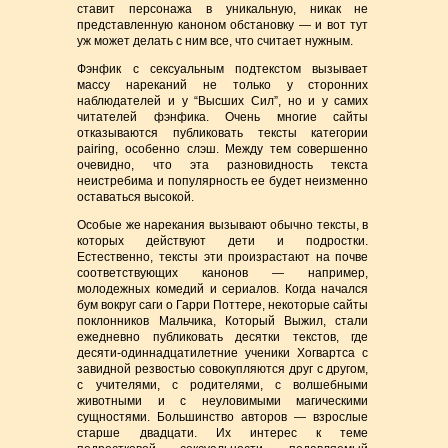
ставит персонажа в уникальную, никак не
представленную каноном обстановку — и вот тут
уж может делать с ним все, что считает нужным.
Фэнфик с сексуальным подтекстом вызывает
массу нареканий не только у сторонних
наблюдателей и у “Высших Сил”, но и у самих
читателей фэнфика. Очень многие сайты
отказываются публиковать тексты категории
pairing, особенно слэш. Между тем совершенно
очевидно, что эта разновидность текста
неистребима и популярность ее будет неизменно
оставаться высокой.
Особые же нарекания вызывают обычно тексты, в
которых действуют дети и подростки.
Естественно, тексты эти произрастают на почве
соответствующих канонов — например,
молодежных комедий и сериалов. Когда начался
бум вокруг саги о Гарри Поттере, некоторые сайты
поклонников Мальчика, Который Выжил, стали
ежедневно публиковать десятки текстов, где
десяти-одиннадцатилетние ученики Хогвартса с
завидной резвостью совокупляются друг с другом,
с учителями, с родителями, с волшебными
животными и с неуловимыми магическими
сущностями. Большинство авторов — взрослые
старше двадцати. Их интерес к теме