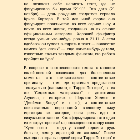
не позволит себе написать текст, где не
фигурировало бы время “21:11”. Эта дата (21
ноября) — день рождения создателя сериала
Криса Картера. В той или иной форме она
фигурирует практически во всех сериях шоу и
почти во всех книгах, созданных на их основе
официальными авторами. Хороший фэнфикер
всегда учинит что-нибудь ровно в 21:11. А если
вдобавок он сумеет внедрить в текст — в качестве
намека “для своих” — еще какие-нибудь детали,
известные только заядлым фанатам, его работа
пройдет на “ура”.
В вопросе о соотнесенности текста с каноном
волей-неволей возникают два болезненных
момента: это стилистическое соответствие
оригиналу — там, где оригинал представлен
текстуально (например, в “Гарри Поттере”, в тех
же “Секретных материалах”, в детективах
Акунина, в историях о Шерлоке Холмсе, в
“Джеймсе Бонде” и т. п.), и соответствие
описываемых персонажей внешнему виду
играющих их актеров, если речь идет о
визуальном каноне. Как сформулировал это один
из инструкторов сайта, посвященного жанру слэш:
“Хуже всего — когда у вашей героини грудь
больше, чем у играющей ее актрисы”. После
выхода на экраны первой серии “Гарри Поттера” в