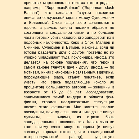
принятых маркировок на текстах такого рода —
например, “Superman/Batman” (“Superman slash
Batman”), что означает “внутри находится
описание сексуальной сцены между Суперменом
и Бэтменом”. Слэш чаще всего сочиняется о
героях, в рамках канона никаким образом не
состоящих в сексуальной связи и по большей
части готовых убить каждого, кто заподозрит их в
подобных наклонностях. Керк и Спок, Малдер и
Скиннер, Супермен и Бэтмен, наконец, вряд ли
готовы разделить друг с другом постель; но их
упорно укладывают туда поклонники. Иногда это
делается на основе “ощущения”, что герои в
самом каноне тянутся друг к другу; иногда — по
мотивам, никак с каноном не связанным. Причины,
порождающие slash, станут понятнее, если
учесть, что здесь подавляющее (около 90
процентов) большинство авторов — женщины в
возрасте от 15 до 35 лет. Исследователи,
занимавшиеся темой гендера в области фэн-
фикшн, строили неоднократные спекуляции
насчет этого феномена. Мне кажется вполне
очевидным, почему слэш почти никогда не пишут
мужчины, — видимо, из страха быть
заподозренными в наклонностях. Касательно же
того, почему слэш пишут женщины (и пишут
зачастую гораздо охотнее, чем традиционный
гетеросексуальный pairing), существует