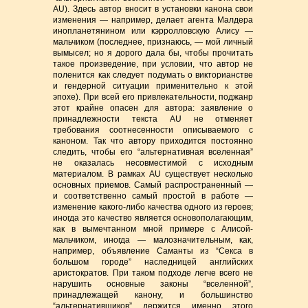
AU). Здесь автор вносит в установки канона свои
изменения — например, делает агента Малдера
инопланетянином или кэрролловскую Алису —
мальчиком (последнее, признаюсь, — мой личный
вымысел; но я дорого дала бы, чтобы прочитать
такое произведение, при условии, что автор не
поленится как следует подумать о викторианстве
и гендерной ситуации применительно к этой
эпохе). При всей его привлекательности, поджанр
этот крайне опасен для автора: заявление о
принадлежности текста AU не отменяет
требования соотнесенности описываемого с
каноном. Так что автору приходится постоянно
следить, чтобы его “альтернативная вселенная”
не оказалась несовместимой с исходным
материалом. В рамках AU существует несколько
основных приемов. Самый распространенный —
и соответственно самый простой в работе —
изменение какого-либо качества одного из героев;
иногда это качество является основополагающим,
как в вымечтанном мной примере с Алисой-
мальчиком, иногда — малозначительным, как,
например, объявление Саманты из “Секса в
большом городе” наследницей английских
аристократов. При таком подходе легче всего не
нарушить основные законы “вселенной”,
принадлежащей канону, и большинство
“альтернативщиков” держится именно этого