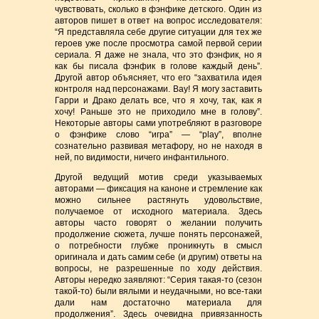
чувствовать, сколько в фэнфике детского. Один из
авторов пишет в ответ на вопрос исследователя:
“Я представляла себе другие ситуации для тех же
героев уже после просмотра самой первой серии
сериала. Я даже не знала, что это фэнфик, но я
как бы писала фэнфик в голове каждый день”.
Другой автор объясняет, что его “захватила идея
контроля над персонажами. Вау! Я могу заставить
Гарри и Драко делать все, что я хочу, так, как я
хочу! Раньше это не приходило мне в голову”.
Некоторые авторы сами употребляют в разговоре
о фэнфике слово “игра” — “play”, вполне
сознательно развивая метафору, но не находя в
ней, по видимости, ничего инфантильного.
Другой ведущий мотив среди указываемых
авторами — фиксация на каноне и стремление как
можно сильнее растянуть удовольствие,
получаемое от исходного материала. Здесь
авторы часто говорят о желании получить
продолжение сюжета, лучше понять персонажей,
о потребности глубже проникнуть в смысл
оригинала и дать самим себе (и другим) ответы на
вопросы, не разрешенные по ходу действия.
Авторы нередко заявляют: “Серия такая-то (сезон
такой-то) были вялыми и неудачными, но все-таки
дали нам достаточно материала для
продолжения”. Здесь очевидна привязанность