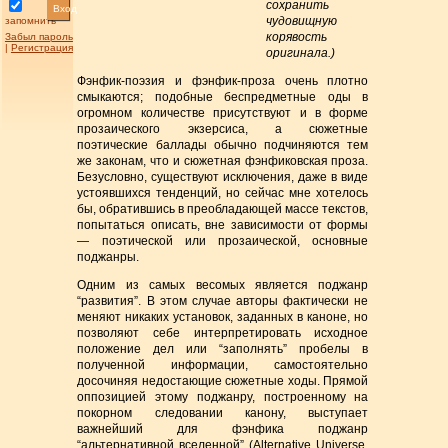
сохранить
Вход
чудовищную
запомнить
корявость
Забыл пароль
|
Регистрация
оригинала.)
Фэнфик-поэзия и фэнфик-проза очень плотно
смыкаются; подобные беспредметные оды в
огромном количестве присутствуют и в форме
прозаического экзерсиса, а сюжетные
поэтические баллады обычно подчиняются тем
же законам, что и сюжетная фэнфиковская проза.
Безусловно, существуют исключения, даже в виде
устоявшихся тенденций, но сейчас мне хотелось
бы, обратившись в преобладающей массе текстов,
попытаться описать, вне зависимости от формы
— поэтической или прозаической, основные
поджанры.
Одним из самых весомых является поджанр
“развития”. В этом случае авторы фактически не
меняют никаких установок, заданных в каноне, но
позволяют себе интерпретировать исходное
положение дел или “заполнять” пробелы в
полученной информации, самостоятельно
досочиняя недостающие сюжетные ходы. Прямой
оппозицией этому поджанру, построенному на
покорном следовании канону, выступает
важнейший для фэнфика поджанр
“альтернативной вселенной” (Alternative Universe,