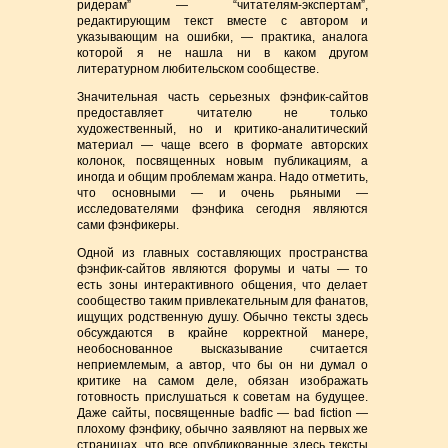
ридерам” — “читателям-экспертам”,
редактирующим текст вместе с автором и
указывающим на ошибки, — практика, аналога
которой я не нашла ни в каком другом
литературном любительском сообществе.
Значительная часть серьезных фэнфик-сайтов
предоставляет читателю не только
художественный, но и критико-аналитический
материал — чаще всего в формате авторских
колонок, посвященных новым публикациям, а
иногда и общим проблемам жанра. Надо отметить,
что основными — и очень рьяными —
исследователями фэнфика сегодня являются
сами фэнфикеры.
Одной из главных составляющих пространства
фэнфик-сайтов являются форумы и чаты — то
есть зоны интерактивного общения, что делает
сообщество таким привлекательным для фанатов,
ищущих родственную душу. Обычно тексты здесь
обсуждаются в крайне корректной манере,
необоснованное высказывание считается
неприемлемым, а автор, что бы он ни думал о
критике на самом деле, обязан изображать
готовность прислушаться к советам на будущее.
Даже сайты, посвященные badfic — bad fiction —
плохому фэнфику, обычно заявляют на первых же
страницах, что все опубликованные здесь тексты