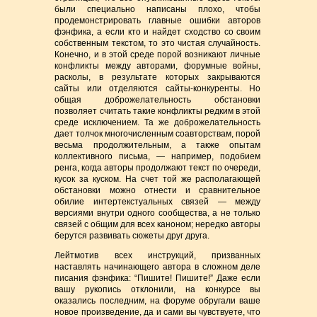
были специально написаны плохо, чтобы
продемонстрировать главные ошибки авторов
фэнфика, а если кто и найдет сходство со своим
собственным текстом, то это чистая случайность.
Конечно, и в этой среде порой возникают личные
конфликты между авторами, форумные войны,
расколы, в результате которых закрываются
сайты или отделяются сайты-конкуренты. Но
общая доброжелательность обстановки
позволяет считать такие конфликты редким в этой
среде исключением. Та же доброжелательность
дает толчок многочисленным соавторствам, порой
весьма продолжительным, а также опытам
коллективного письма, — например, подобием
ренга, когда авторы продолжают текст по очереди,
кусок за куском. На счет той же располагающей
обстановки можно отнести и сравнительное
обилие интертекстуальных связей — между
версиями внутри одного сообщества, а не только
связей с общим для всех каноном; нередко авторы
берутся развивать сюжеты друг друга.
Лейтмотив всех инструкций, призванных
наставлять начинающего автора в сложном деле
писания фэнфика: “Пишите! Пишите!” Даже если
вашу рукопись отклонили, на конкурсе вы
оказались последним, на форуме обругали ваше
новое произведение, да и сами вы чувствуете, что