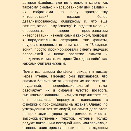
авторов фэнфика уже не столько к канону как
таковому, сколько к наработанному ими самими и
их собратьями по перу пространству
интерпретаций, гораздо более
детализированному, обширному и, что еще
важнее, освоенному, “своему”. Иногда это желание
оперировать скорее пространством
интерпретаций, нежели самим каноном, приводит
к парадоксальным ситуациям: так, фанаты,
неудовлетворенные вторым сезоном “Звездных
войн”, просто проигнорировали смерть ведущих
персонажей и новое развитие сюжета и
продолжили писать историю “Звездных войн” так,
как сами считали нужным.
Почти все авторы фэнфика приходят к письму
через чтение. Нередко они признаются, что
сначала боялись читать фэнфик: им казалось, что
неудачный, непрофессиональный текст
разочарует их и омрачит чувство восторга,
вызываемое каноном, — или, что еще интереснее,
они опасались “перепутать написанное в
фэнфике с происходящим на экране”. Однако, по
утверждению тех же людей, на самом деле этого
не происходит: существует огромное количество
высококачественных текстов, которые только
радуют поклонника исходной книги или сериала, а
степень заинтересованности в происходящем