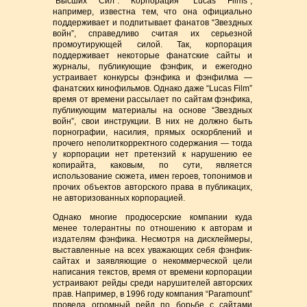
“Высших Сил”. Корпорация “Lucas Films”,
например, известна тем, что она официально
поддерживает и подпитывает фанатов “Звездных
войн”, справедливо считая их серьезной
промоутирующей силой. Так, корпорация
поддерживает некоторые фанатские сайты и
журналы, публикующие фэнфик, и ежегодно
устраивает конкурсы фэнфика и фэнфилма —
фанатских кинофильмов. Однако даже “Lucas Film”
время от времени рассылает по сайтам фэнфика,
публикующим материалы на основе “Звездных
войн”, свои инструкции. В них не должно быть
порнографии, насилия, прямых оскорблений и
прочего неполиткорректного содержания — тогда
у корпорации нет претензий к нарушению ее
копирайта, каковым, по сути, является
использование сюжета, имен героев, топонимов и
прочих объектов авторского права в публикацих,
не авторизованных корпорацией.
Однако многие продюсерские компании куда
менее толерантны по отношению к авторам и
издателям фэнфика. Несмотря на дисклеймеры,
выставленные на всех уважающих себя фэнфик-
сайтах и заявляющие о некоммерческой цели
написания текстов, время от времени корпорации
устраивают рейды среди нарушителей авторских
прав. Например, в 1996 году компания “Paramount”
провела огромный рейд по борьбе с сайтами