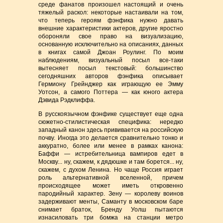
среде фанатов произошел настоящий и очень
тяжелый раскол: некоторые настаивали на том,
что теперь героям фэнфика нужно давать
внешние характеристики актеров, другие яростно
обороняли свое право на визуализацию,
основанную исключительно на описаниях, данных
в книгах самой Джоан Роулинг. По моим
наблюдениям, визуальный посыл все-таки
вытесняет посыл текстовый: большинство
сегодняшних авторов фэнфика описывает
Гермиону Грейнджер как играющую ее Эмму
Уотсон, а самого Поттера — как юного актера
Дэвида Рэдклиффа.
В русскоязычном фэнфике существует еще одна
сюжетно-стилистическая специфика: нередко
западный канон здесь прививается на российскую
почву. Иногда это делается сравнительно тонко и
аккуратно, более или менее в рамках канона:
Баффи — истребительница вампиров едет в
Москву... ну, скажем, к дядюшке и там борется... ну,
скажем, с духом Ленина. Но чаще Россия играет
роль альтернативной вселенной, причем
происходящее может иметь откровенно
пародийный характер. Зену — королеву воинов
задерживают менты, Саманту в московском баре
снимает браток, Бренду Уолш пытаются
изнасиловать три бомжа на станции метро