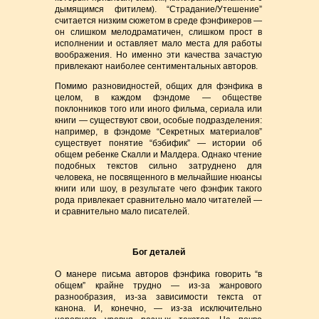
дымящимся фитилем). “Страдание/Утешение”
считается низким сюжетом в среде фэнфикеров —
он слишком мелодраматичен, слишком прост в
исполнении и оставляет мало места для работы
воображения. Но именно эти качества зачастую
привлекают наиболее сентиментальных авторов.
Помимо разновидностей, общих для фэнфика в
целом, в каждом фэндоме — обществе
поклонников того или иного фильма, сериала или
книги — существуют свои, особые подразделения:
например, в фэндоме “Секретных материалов”
существует понятие “бэбифик” — истории об
общем ребенке Скалли и Малдера. Однако чтение
подобных текстов сильно затруднено для
человека, не посвященного в мельчайшие нюансы
книги или шоу, в результате чего фэнфик такого
рода привлекает сравнительно мало читателей —
и сравнительно мало писателей.
Бог деталей
О манере письма авторов фэнфика говорить “в
общем” крайне трудно — из-за жанрового
разнообразия, из-за зависимости текста от
канона. И, конечно, — из-за исключительно