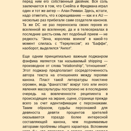
перед ним его собственный двойник. Вся соль
заключается в том, что Снейпа и Фридмана играл
один и тот же актер — Алан Рикман. Здесь, кстати,
надо отметить, что к скрещиванию — как и к AU —
несколько раз прибегали сами создатели канонов.
Та же DC не раз переносила своих героев из
вселенной во вселенную, да и в телесериалах в
последние шесть-семь лет подобный прием — не
редкость: “Зена, королева воинов” в какой-то
момент слилась с “Геркулесом”; из “Баффи”,
наоборот, выделился “Ангел”.
Еще одним принципиально важным поджанром
фэнфика является так называемый shipping —
производное от слова “relationship”, “отношения”.
Этот поджанр предполагает сосредоточенность
автора текста на отношениях между героями
канона. Пласт такой литературы поистине
огромен, ведь “фанатство” вокруг того или иного
явления масскультуры построено не в последнюю
очередь на вовлеченности реципиента в
происходящее на экране, сцене, странице прежде
всего за счет идентификации с персонажами.
Таким образом, судьбы персонажей для
девяноста девяти процентов зрителей
оказываются гораздо более интересной
составляющей канона, чем поднимаемые
авторами проблемы общего характера. Вспомним