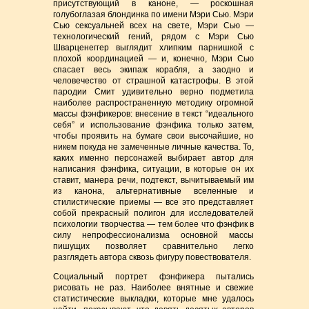
присутствующий в каноне, — роскошная
голубоглазая блондинка по имени Мэри Сью. Мэри
Сью сексуальней всех на свете, Мэри Сью —
технологический гений, рядом с Мэри Сью
Шварценеггер выглядит хлипким парнишкой с
плохой координацией — и, конечно, Мэри Сью
спасает весь экипаж корабля, а заодно и
человечество от страшной катастрофы. В этой
пародии Смит удивительно верно подметила
наиболее распространенную методику огромной
массы фэнфикеров: внесение в текст “идеального
себя” и использование фэнфика только затем,
чтобы проявить на бумаге свои высочайшие, но
никем покуда не замеченные личные качества. То,
каких именно персонажей выбирает автор для
написания фэнфика, ситуации, в которые он их
ставит, манера речи, подтекст, вычитываемый им
из канона, альтернативные вселенные и
стилистические приемы — все это представляет
собой прекрасный полигон для исследователей
психологии творчества — тем более что фэнфик в
силу непрофессионализма основной массы
пишущих позволяет сравнительно легко
разглядеть автора сквозь фигуру повествователя.
Социальный портрет фэнфикера пытались
рисовать не раз. Наиболее внятные и свежие
статистические выкладки, которые мне удалось