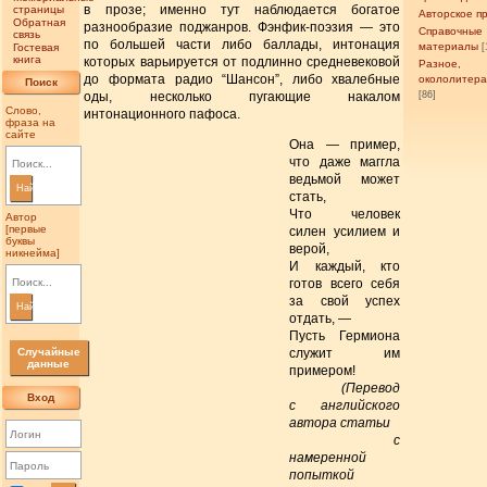
в прозе; именно тут наблюдается богатое
страницы
Авторское п
Обратная
разнообразие поджанров. Фэнфик-поэзия — это
Справочные
связь
по большей части либо баллады, интонация
материалы
Гостевая
[
книга
которых варьируется от подлинно средневековой
Разное,
до формата радио “Шансон”, либо хвалебные
окололитер
Поиск
оды, несколько пугающие накалом
[86]
Слово,
интонационного пафоса.
фраза на
сайте
Она — пример,
что даже маггла
ведьмой может
Найти
стать,
Что человек
Автор
[первые
силен усилием и
буквы
верой,
никнейма]
И каждый, кто
готов всего себя
за свой успех
Найти
отдать, —
Пусть Гермиона
служит им
Случайные
данные
примером!
(Перевод
Вход
с английского
автора статьи
с
намеренной
попыткой