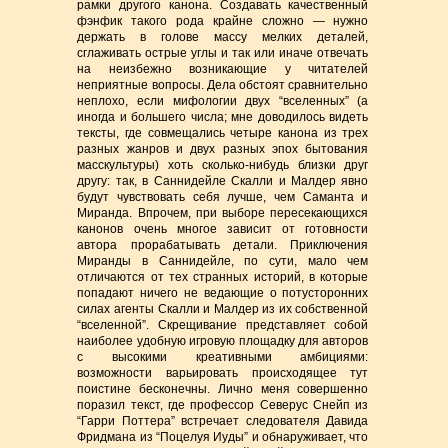
рамки другого канона. Создавать качественный
фэнфик такого рода крайне сложно — нужно
держать в голове массу мелких деталей,
сглаживать острые углы и так или иначе отвечать
на неизбежно возникающие у читателей
неприятные вопросы. Дела обстоят сравнительно
неплохо, если мифологии двух “вселенных” (а
иногда и большего числа; мне доводилось видеть
тексты, где совмещались четыре канона из трех
разных жанров и двух разных эпох бытования
масскультуры) хоть сколько-нибудь близки друг
другу: так, в Саннидейле Скалли и Малдер явно
будут чувствовать себя лучше, чем Саманта и
Миранда. Впрочем, при выборе пересекающихся
канонов очень многое зависит от готовности
автора прорабатывать детали. Приключения
Миранды в Саннидейле, по сути, мало чем
отличаются от тех странных историй, в которые
попадают ничего не ведающие о потусторонних
силах агенты Скалли и Малдер из их собственной
“вселенной”. Скрещивание представляет собой
наиболее удобную игровую площадку для авторов
с высокими креативными амбициями:
возможности варьировать происходящее тут
поистине бесконечны. Лично меня совершенно
поразил текст, где профессор Северус Снейп из
“Гарри Поттера” встречает следователя Давида
Фридмана из “Поцелуя Иуды” и обнаруживает, что