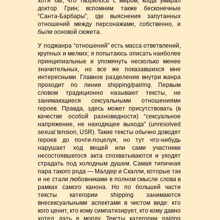
хотя бы, что творилось с миром, когда умирал
доктор Грин; вспомним также бесконечные
“Санта-Барбары”, где выяснения запутанных
отношений между персонажами, собственно, и
были основой сюжета.
У поджанра “отношений” есть масса ответвлений,
крупных и мелких; я попытаюсь описать наиболее
принципиальные и упомянуть несколько менее
значительных, но все же показавшихся мне
интересными. Главное разделение внутри жанра
проходит по линии shipping/pairing. Первым
словом традиционно называют тексты, не
занимающиеся сексуальными отношениями
героев. Правда, здесь может присутствовать (в
качестве особой разновидности) “сексуальное
напряжение, не находящее выхода” (unresolved
sexual tension, USR). Такие тексты обычно доводят
героев до почти-поцелуя, но тут что-нибудь
нарушает ход вещей или сами участники
несостоявшегося акта спохватываются и уходят
страдать под холодным душем. Самая типичная
пара такого рода — Малдер и Скалли, которые так
и не стали любовниками в полном смысле слова в
рамках самого канона. Но по большей части
тексты категории shipping занимаются
внесексуальными аспектами в чистом виде: кто
кого ценит, кто кому симпатизирует, кто кому давно
хотел дать в морду. Тексты категории pairing