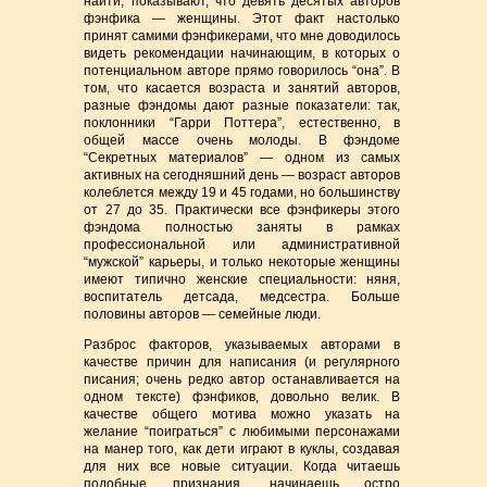
найти, показывают, что девять десятых авторов
фэнфика — женщины. Этот факт настолько
принят самими фэнфикерами, что мне доводилось
видеть рекомендации начинающим, в которых о
потенциальном авторе прямо говорилось “она”. В
том, что касается возраста и занятий авторов,
разные фэндомы дают разные показатели: так,
поклонники “Гарри Поттера”, естественно, в
общей массе очень молоды. В фэндоме
“Секретных материалов” — одном из самых
активных на сегодняшний день — возраст авторов
колеблется между 19 и 45 годами, но большинству
от 27 до 35. Практически все фэнфикеры этого
фэндома полностью заняты в рамках
профессиональной или административной
“мужской” карьеры, и только некоторые женщины
имеют типично женские специальности: няня,
воспитатель детсада, медсестра. Больше
половины авторов — семейные люди.
Разброс факторов, указываемых авторами в
качестве причин для написания (и регулярного
писания; очень редко автор останавливается на
одном тексте) фэнфиков, довольно велик. В
качестве общего мотива можно указать на
желание “поиграться” с любимыми персонажами
на манер того, как дети играют в куклы, создавая
для них все новые ситуации. Когда читаешь
подобные признания, начинаешь остро