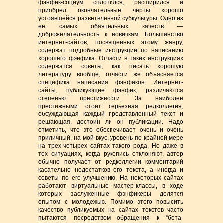
фэнфик-социум сплотился, расширился и
приобрел окончательные черты хорошо
устоявшейся разветвленной субкультуры. Одно из
ее самых обаятельных качеств —
доброжелательность к новичкам. Большинство
интернет-сайтов, посвященных этому жанру,
содержат подробные инструкции по написанию
хорошего фэнфика. Отчасти в таких инструкциях
содержатся советы, как писать хорошую
литературу вообще, отчасти же объясняется
специфика написания фэнфиков. Интернет-
сайты, публикующие фэнфик, различаются
степенью престижности. За наиболее
престижными стоит серьезная редколлегия,
обсуждающая каждый представленный текст и
решающая, достоин ли он публикации. Надо
отметить, что это обеспечивает очень и очень
приличный, на мой вкус, уровень по крайней мере
на трех-четырех сайтах такого рода. Но даже в
тех ситуациях, когда рукопись отклоняют, автор
обычно получает от редколлегии комментарий
касательно недостатков его текста, а иногда и
советы по его улучшению. На некоторых сайтах
работают виртуальные мастер-классы, в ходе
которых заслуженные фэнфикеры делятся
опытом с молодежью. Помимо этого повысить
качество публикуемых на сайтах текстов часто
пытаются посредством обращения к “бета-