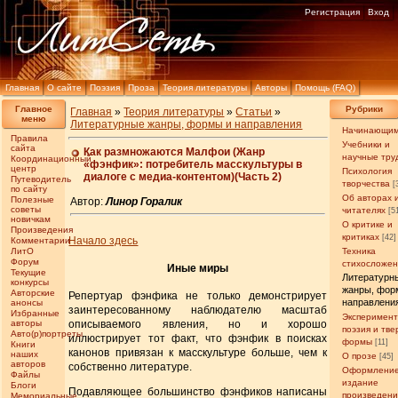
Регистрация
Вход
Главная
О сайте
Поэзия
Проза
Теория литературы
Авторы
Помощь (FAQ)
Главное
Рубрики
Главная
»
Теория литературы
»
Статьи
»
меню
Литературные жанры, формы и направления
Начинающи
Правила
Учебники и
сайта
Как размножаются Малфои (Жанр
научные тру
Координационный
«фэнфик»: потребитель масскультуры в
центр
Психология
диалоге с медиа-контентом)(Часть 2)
Путеводитель
творчества
[
по сайту
Об авторах 
Полезные
Автор:
Линор Горалик
советы
читателях
[5
новичкам
О критике и
Произведения
критиках
[42]
Начало здесь
Комментарии
ЛитО
Техника
Форум
стихосложе
Иные миры
Текущие
Литературн
конкурсы
жанры, фор
Авторские
Репертуар фэнфика не только демонстрирует
направлени
анонсы
заинтересованному наблюдателю масштаб
Избранные
Эксперимен
описываемого явления, но и хорошо
авторы
поэзия и тв
Авто(р)портреты
иллюстрирует тот факт, что фэнфик в поисках
формы
[11]
Книги
канонов привязан к масскультуре больше, чем к
наших
О прозе
[45]
авторов
собственно литературе.
Оформление
Файлы
издание
Блоги
Подавляющее большинство фэнфиков написаны
произведен
Мемориальные