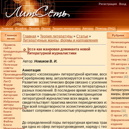
Регистрация
Вход
Главная
О сайте
Поэзия
Проза
Теория литературы
Авторы
Помощь (FAQ)
Главное
Рубрики
Главная
»
Теория литературы
»
Статьи
»
меню
Литературные жанры, формы и направления
Начинающи
Правила
Учебники и
сайта
Эссе как жанровая доминанта новой
научные тру
Координационный
литературной журналистики
центр
Психология
Путеводитель
творчества
[
Автор:
Новиков В. И.
по сайту
Об авторах 
Полезные
советы
читателях
[5
Аннотация
новичкам
О критике и
Процесс «эссеизации» литературной критики, восходящий к
Произведения
критиках
[42]
Комментарии
Серебряному веку, актуализируется в настоящее время.
ЛитО
Техника
Развитие эссеистических форм связано с усилением
Форум
стихосложе
творческого начала в деятельности литературных критиков
Текущие
Литературн
разных поколений. В последнее время эссеистичность
конкурсы
жанры, фор
становится главным стилистическим принципом
Авторские
направлени
анонсы
литературной журналистики всех видов, о чем
Избранные
свидетельствует практика многих периодических изданий.
Эксперимен
авторы
При всей плодотворности эссеистического дискурса он
поэзия и тв
Авто(р)портреты
бывает сопряжен с опасностью упрощения и вульгаризации.
формы
[11]
Книги
наших
О прозе
[45]
авторов
Оформление
Файлы
До определенной поры литературная критика трактовалась
издание
Блоги
как одна из сфер литературоведения, наряду с теорией и
произведен
Мемориальные