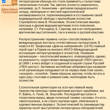
литературном обиходе его стали применять к талантливо
Вход
написанным статьям. Так, амплуа эссеиста закрепилось,
запомнить
например, за Л. Аннинским – критиком парадоксального
Забыл пароль
склада, свободным от жесткой идеологической
|
Регистрация
ангажированности, перекликающимся в отстаивании своей
индивидуальной свободы с крупнейшим эссеистом
Серебряного века В. Розановым. Эссеистическая манера
присуща и другим ведущим критикам этого поколения,
например, Ст. Рассадину, Б. Сарнову, как в их злободневно-
критических выступлениях, так и в книгах о русской классике.
Распространению термина «эссе» способствовали и
международные контакты отечественных литераторов. В
повести Ю. Трифонова «Дом на набережной» (1976) главный
герой едет в Париж на конгресс МАЛЭ (Международной
ассоциации литературоведов и эссеистов). Название
организации – писательский вымысел, опирающийся, однако,
на реальность: существовал международный «ПЕН-Центр»
(в 1989 г. в него войдет и созданный в нашей стране Русский
«ПЕН-центр»). Заглавная английская аббревиатура названия
этой организации складывается из первых букв слов «poet»,
«essayist», «novelist». Таким образом, критику, чтобы встать в
один ряд с поэтами и романистами, необходимо быть
эссеистом.
Сознательная ориентация на эссе как главный жанр
творчества присуща таким критикам русского зарубежья, как
П. Вайль, А. Генис, М. Эпштейн. Последний выступил и
теоретиком жанра, введя полезный термин «эссема» (то есть
«многозначная, а не строго научная идея, облеченная в
художественную форму»). Эссеистический по преимуществу
характер носят выступления литературных обозревателей