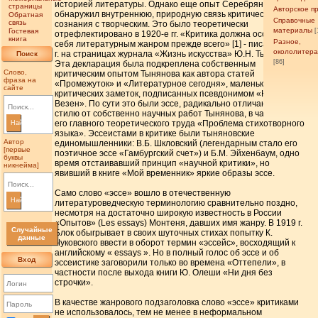
историей литературы. Однако еще опыт Серебряного века
страницы
Авторское п
обнаружил внутреннюю, природную связь критического
Обратная
Справочные
связь
сознания с творческим. Это было теоретически
материалы
Гостевая
[
отрефлектировано в 1920-е гг. «Критика должна осознать
книга
Разное,
себя литературным жанром прежде всего» [1] - писал в 1924
окололитер
г. на страницах журнала «Жизнь искусства» Ю.Н. Тынянов.
Поиск
[86]
Эта декларация была подкреплена собственным
Слово,
критическим опытом Тынянова как автора статей
фраза на
«Промежуток» и «Литературное сегодня», маленьких
сайте
критических заметок, подписанных псевдонимом «Ю. Ван-
Везен». По сути это были эссе, радикально отличающиеся по
стилю от собственно научных работ Тынянова, в частности
его главного теоретического труда «Проблема стихотворного
Найти
языка». Эссеистами в критике были тыняновские
Автор
единомышленники: В.Б. Шкловский (легендарным стало его
[первые
поэтичное эссе «Гамбургский счет») и Б.М. Эйхенбаум, одно
буквы
время отстаивавший принцип «научной критики», но
никнейма]
явивший в книге «Мой временник» яркие образы эссе.
Само слово «эссе» вошло в отечественную
Найти
литературоведческую терминологию сравнительно поздно,
несмотря на достаточно широкую известность в России
«Опытов» (Les essays) Монтеня, давших имя жанру. В 1919 г.
Случайные
Блок обыгрывает в своих шуточных стихах попытку К.
данные
Чуковского ввести в оборот термин «эссейс», восходящий к
английскому « essays ». Но в полный голос об эссе и об
Вход
эссеистике заговорили только во времена «Оттепели», в
частности после выхода книги Ю. Олеши «Ни дня без
строчки».
В качестве жанрового подзаголовка слово «эссе» критиками
не использовалось, тем не менее в неформальном