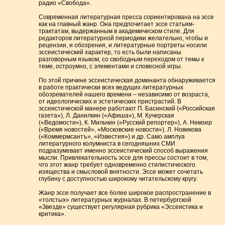
радио «Свобода».
Современная литературная пресса сориентирована на эссе
как на главный жанр. Она предпочитает эссе статьям-
трактатам, выдержанным в академическом стиле. Для
редакторов литературной периодики желательно, чтобы и
рецензии, и обозрения, и литературные портреты носили
эссеистический характер, то есть были написаны
разговорным языком, со свободным переходом от темы к
теме, остроумно, с элементами и словесной игры.
По этой причине эссеистическая доминанта обнаруживается
в работе практически всех ведущих литературных
обозревателей нашего времени – независимо от возраста,
от идеологических и эстетических пристрастий. В
эссеистической манере работают П. Басинский («Российская
газета»), Л. Данилкин («Афиша»), М. Кучерская
(«Ведомости»), К. Мильчин («Русский репортер»), А. Немзер
(«Время новостей», «Московские новости»). Л. Новикова
(«Коммермсантъ», «Известия») и др. Само амплуа
литературного колумниста в сегодняшних СМИ
подразумевает именно эссеистический способ выражения
мысли. Привлекательность эссе для прессы состоит в том,
что этот жанр требует одновременно стилистического
изящества и смысловой внятности. Эссе может сочетать
глубину с доступностью широкому читательскому кругу.
Жанр эссе получает все более широкое распространение в
«толстых» литературных журналах. В петербургской
«Звезде» существует регулярная рубрика «Эссеистика и
критика».