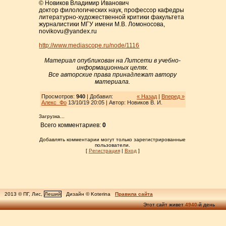
© Новиков Владимир Иванович
доктор филологических наук, профессор кафедры
литературно-художественной критики факультета
журналистики МГУ имени М.В. Ломоносова,
novikovu@yandex.ru
http://www.mediascope.ru/node/1116
Материал опубликован на Литсети в учебно-
информационных целях.
Все авторские права принадлежат автору
материала.
Просмотров:
940
| Добавил:
« Назад
|
Вперед »
Алекс_Фо
13/10/19 20:05 | Автор: Новиков В. И.
Загрузка...
Всего комментариев:
0
Добавлять комментарии могут только зарегистрированные
пользователи.
[
Регистрация
|
Вход
]
2013 © ПГ, Лис,
Леший
Дизайн © Koterina
Правила сайта
Этот сайт живет
4940
-й день