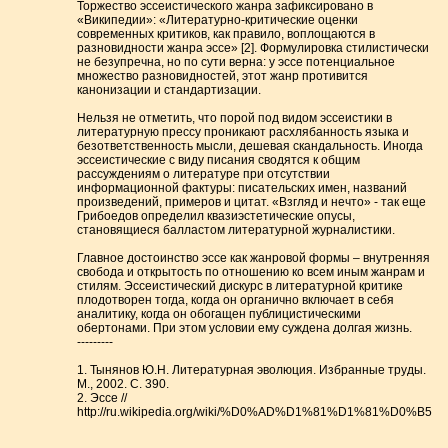
Торжество эссеистического жанра зафиксировано в
«Википедии»: «Литературно-критические оценки
современных критиков, как правило, воплощаются в
разновидности жанра эссе» [2]. Формулировка стилистически
не безупречна, но по сути верна: у эссе потенциальное
множество разновидностей, этот жанр противится
канонизации и стандартизации.
Нельзя не отметить, что порой под видом эссеистики в
литературную прессу проникают расхлябанность языка и
безответственность мысли, дешевая скандальность. Иногда
эссеистические с виду писания сводятся к общим
рассуждениям о литературе при отсутствии
информационной фактуры: писательских имен, названий
произведений, примеров и цитат. «Взгляд и нечто» - так еще
Грибоедов определил квазиэстетические опусы,
становящиеся балластом литературной журналистики.
Главное достоинство эссе как жанровой формы – внутренняя
свобода и открытость по отношению ко всем иным жанрам и
стилям. Эссеистический дискурс в литературной критике
плодотворен тогда, когда он органично включает в себя
аналитику, когда он обогащен публицистическими
обертонами. При этом условии ему суждена долгая жизнь.
---------
1. Тынянов Ю.Н. Литературная эволюция. Избранные труды.
М., 2002. С. 390.
2. Эссе //
http://ru.wikipedia.org/wiki/%D0%AD%D1%81%D1%81%D0%B5