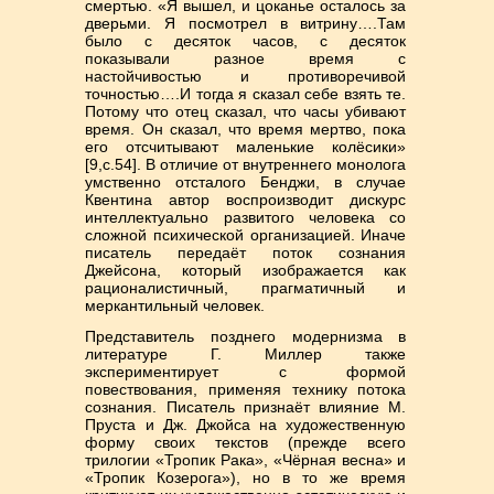
смертью. «Я вышел, и цоканье осталось за
дверьми. Я посмотрел в витрину….Там
было с десяток часов, с десяток
показывали разное время с
настойчивостью и противоречивой
точностью….И тогда я сказал себе взять те.
Потому что отец сказал, что часы убивают
время. Он сказал, что время мертво, пока
его отсчитывают маленькие колёсики»
[9,с.54]. В отличие от внутреннего монолога
умственно отсталого Бенджи, в случае
Квентина автор воспроизводит дискурс
интеллектуально развитого человека со
сложной психической организацией. Иначе
писатель передаёт поток сознания
Джейсона, который изображается как
рационалистичный, прагматичный и
меркантильный человек.
Представитель позднего модернизма в
литературе Г. Миллер также
экспериментирует с формой
повествования, применяя технику потока
сознания. Писатель признаёт влияние М.
Пруста и Дж. Джойса на художественную
форму своих текстов (прежде всего
трилогии «Тропик Рака», «Чёрная весна» и
«Тропик Козерога»), но в то же время