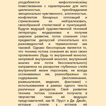
уподобляется мифологическому
повествованию с характерными для него
цикличностью, преобладанием
эмоционально-чувственного, алогичностью,
конфликтом бинарных оппозиций и
стремлением их нейтрализовать,
своеобразной стилистикой и пунктуацией.
Будучи ведущей художественной техникой
литературы модернизма и получив
широкое развитие, поток сознания стал
предметом дискуссий относительно его
разновидностей и терминологии как
таковой. Однако бесспорным является то,
что техника потока сознания во всех своих
проявлениях (будь то внутренний монолог,
непрямой внутренний монолог, внутренний
анализ или поток бессознательного)
направлена на раскрытие глубинных слоёв
внутренней жизни персонажа, не всегда
осознаваемых им, разнообразных по
содержанию (воспоминания,
размышления, видения, фантазии) с
использованием в рамках одного текста
различных дискурсов. Своё развитие
техника потока сознания получила в
творчестве таких её ведущих
представителей, как М. Пруст и Дж. Джойс,
которые стояли у истоков её