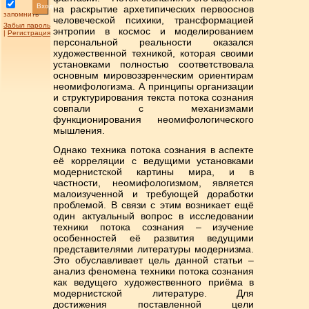
Вход
на раскрытие архетипических первооснов
запомнить
человеческой психики, трансформацией
Забыл пароль
энтропии в космос и моделированием
|
Регистрация
персональной реальности оказался
художественной техникой, которая своими
установками полностью соответствовала
основным мировоззренческим ориентирам
неомифологизма. А принципы организации
и структурирования текста потока сознания
совпали с механизмами
функционирования неомифологического
мышления.
Однако техника потока сознания в аспекте
её корреляции с ведущими установками
модернистской картины мира, и в
частности, неомифологизмом, является
малоизученной и требующей доработки
проблемой. В связи с этим возникает ещё
один актуальный вопрос в исследовании
техники потока сознания – изучение
особенностей её развития ведущими
представителями литературы модернизма.
Это обуславливает цель данной статьи –
анализ феномена техники потока сознания
как ведущего художественного приёма в
модернистской литературе. Для
достижения поставленной цели