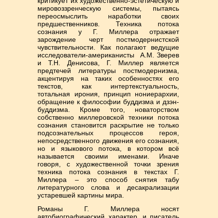
критикует их художественно-эстетическую и
мировоззренческую системы, пытаясь
переосмыслить наработки своих
предшественников. Техника потока
сознания у Г. Миллера отражает
зарождение черт постмодернистской
чувствительности. Как полагают ведущие
исследователи-американисты А.М. Зверев
и Т.Н. Денисова, Г. Миллер является
предтечей литературы постмодернизма,
акцентируя на таких особенностях его
текстов, как интертекстуальность,
тотальная ирония, принцип нониерархии,
обращение к философии буддизма и дзэн-
буддизма. Кроме того, новаторством
собственно миллеровской техники потока
сознания становится раскрытие не только
подсознательных процессов героя,
непосредственного движения его сознания,
но и языкового потока, в котором всё
называется своими именами. Иначе
говоря, с художественной точки зрения
техника потока сознания в текстах Г.
Миллера – это способ снятия табу
литературного слова и десакрализации
устаревшей картины мира.
Романы Г. Миллера носят
автобиографический характер, и писатель