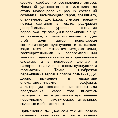
форме, сообщение всезнающего автора.
Новизной художественного стиля писателя
стало моделирование разных состояний
сознания: засыпающего героя, грезящего,
опьянённого. Дж. Джойс углубил передачу
потока сознания в тексте, раскрывая
довербальный уровень сознания
персонажа, где эмоции и переживания ещё
не названы, а лишь обозначаются. Для
этой цели автор использовал
специфическую пунктуацию и синтаксис,
когда текст насыщается междометиями,
восклицательными и вопросительными
знаками, односложными повторяющимися
словами, а в некоторых случаях и
намеренно нарушены законы пунктуации и
грамматики. Также, изображая
переживания героя в потоке сознания, Дж.
Джойс применяет в нарративе
ономатопоэтические эффекты,
аллитерации, незаконченные фразы или
предложения. Более того, писатель
передаёт в тексте различные чувственные
переживания – акустические, тактильные,
вкусовые и обонятельные.
Применение Дж. Джойсом техники потока
сознания выполняет в тексте важную