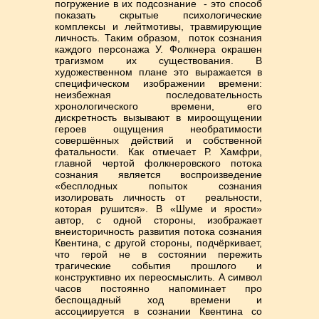
погружение в их подсознание - это способ
показать скрытые психологические
комплексы и лейтмотивы, травмирующие
личность. Таким образом, поток сознания
каждого персонажа У. Фолкнера окрашен
трагизмом их существования. В
художественном плане это выражается в
специфическом изображении времени:
неизбежная последовательность
хронологического времени, его
дискретность вызывают в мироощущении
героев ощущения необратимости
совершённых действий и собственной
фатальности. Как отмечает Р. Хамфри,
главной чертой фолкнеровского потока
сознания является воспроизведение
«бесплодных попыток сознания
изолировать личность от реальности,
которая рушится». В «Шуме и ярости»
автор, с одной стороны, изображает
внеисторичность развития потока сознания
Квентина, с другой стороны, подчёркивает,
что герой не в состоянии пережить
трагические события прошлого и
конструктивно их переосмыслить. А символ
часов постоянно напоминает про
беспощадный ход времени и
ассоциируется в сознании Квентина со