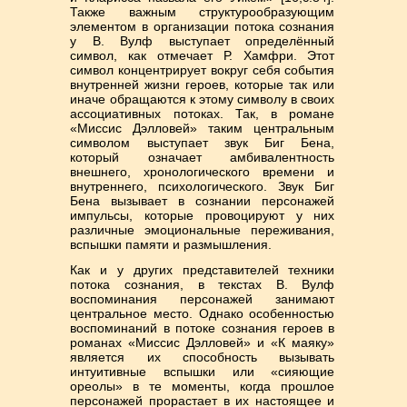
Также важным структурообразующим
элементом в организации потока сознания
у В. Вулф выступает определённый
символ, как отмечает Р. Хамфри. Этот
символ концентрирует вокруг себя события
внутренней жизни героев, которые так или
иначе обращаются к этому символу в своих
ассоциативных потоках. Так, в романе
«Миссис Дэлловей» таким центральным
символом выступает звук Биг Бена,
который означает амбивалентность
внешнего, хронологического времени и
внутреннего, психологического. Звук Биг
Бена вызывает в сознании персонажей
импульсы, которые провоцируют у них
различные эмоциональные переживания,
вспышки памяти и размышления.
Как и у других представителей техники
потока сознания, в текстах В. Вулф
воспоминания персонажей занимают
центральное место. Однако особенностью
воспоминаний в потоке сознания героев в
романах «Миссис Дэлловей» и «К маяку»
является их способность вызывать
интуитивные вспышки или «сияющие
ореолы» в те моменты, когда прошлое
персонажей прорастает в их настоящее и