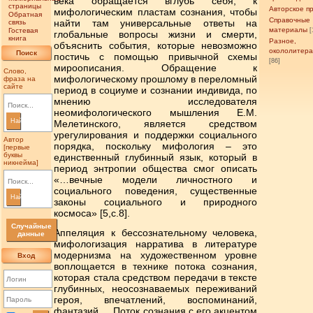
века обращается вглубь себя, к
страницы
Авторское п
мифологическим пластам сознания, чтобы
Обратная
Справочные
найти там универсальные ответы на
связь
материалы
Гостевая
[
глобальные вопросы жизни и смерти,
книга
Разное,
объяснить события, которые невозможно
окололитер
Поиск
постичь с помощью привычной схемы
[86]
мироописания. Обращение к
Слово,
мифологическому прошлому в переломный
фраза на
сайте
период в социуме и сознании индивида, по
мнению исследователя
неомифологического мышления Е.М.
Найти
Мелетинского, является средством
урегулирования и поддержки социального
Автор
порядка, поскольку мифология – это
[первые
буквы
единственный глубинный язык, который в
никнейма]
период энтропии общества смог описать
«…вечные модели личностного и
социального поведения, существенные
Найти
законы социального и природного
космоса» [5,c.8].
Случайные
Аппеляция к бессознательному человека,
данные
мифологизация нарратива в литературе
модернизма на художественном уровне
Вход
воплощается в технике потока сознания,
которая стала средством передачи в тексте
глубинных, неосознаваемых переживаний
героя, впечатлений, воспоминаний,
фантазий. Поток сознания с его акцентом