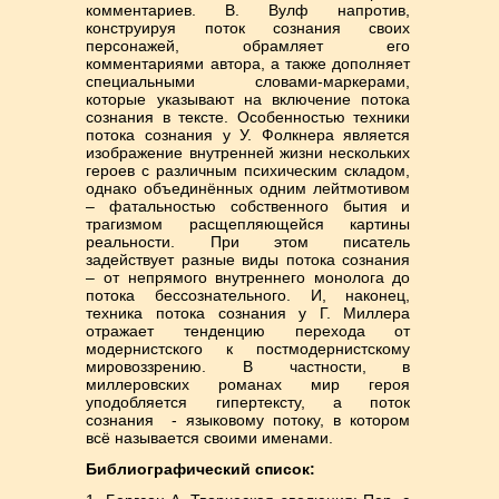
комментариев. В. Вулф напротив,
конструируя поток сознания своих
персонажей, обрамляет его
комментариями автора, а также дополняет
специальными словами-маркерами,
которые указывают на включение потока
сознания в тексте. Особенностью техники
потока сознания у У. Фолкнера является
изображение внутренней жизни нескольких
героев с различным психическим складом,
однако объединённых одним лейтмотивом
– фатальностью собственного бытия и
трагизмом расщепляющейся картины
реальности. При этом писатель
задействует разные виды потока сознания
– от непрямого внутреннего монолога до
потока бессознательного. И, наконец,
техника потока сознания у Г. Миллера
отражает тенденцию перехода от
модернистского к постмодернистскому
мировоззрению. В частности, в
миллеровских романах мир героя
уподобляется гипертексту, а поток
сознания - языковому потоку, в котором
всё называется своими именами.
Библиографический список: