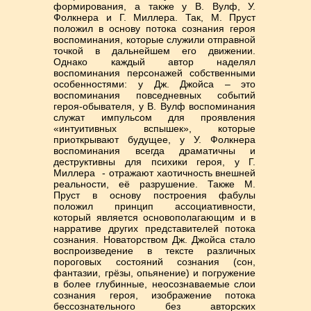
формирования, а также у В. Вулф, У.
Фолкнера и Г. Миллера. Так, М. Пруст
положил в основу потока сознания героя
воспоминания, которые служили отправной
точкой в дальнейшем его движении.
Однако каждый автор наделял
воспоминания персонажей собственными
особенностями: у Дж. Джойса – это
воспоминания повседневных событий
героя-обывателя, у В. Вулф воспоминания
служат импульсом для проявления
«интуитивных вспышек», которые
приоткрывают будущее, у У. Фолкнера
воспоминания всегда драматичны и
деструктивны для психики героя, у Г.
Миллера - отражают хаотичность внешней
реальности, её разрушение. Также М.
Пруст в основу построения фабулы
положил принцип ассоциативности,
который является основополагающим и в
нарративе других представителей потока
сознания. Новаторством Дж. Джойса стало
воспроизведение в тексте различных
пороговых состояний сознания (сон,
фантазии, грёзы, опьянение) и погружение
в более глубинные, неосознаваемые слои
сознания героя, изображение потока
бессознательного без авторских