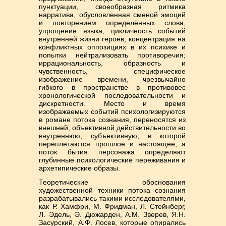
пунктуации, своеобразная ритмика
нарратива, обусловленная сменой эмоций
и повторением определённых слова,
упрощение языка, цикличность событий
внутренней жизни героев, концентрация на
конфликтных оппозициях в их психике и
попытки нейтрализовать противоречия;
иррациональность, образность и
чувственность, специфическое
изображение времени, чрезвычайно
гибкого в пространстве в противовес
хронологической последовательности и
дискретности. Место и время
изображаемых событий психологизируются
в романе потока сознания, переносятся из
внешней, объективной действительности во
внутреннюю, субъективную, в которой
переплетаются прошлое и настоящее, а
поток бытия персонажа определяют
глубинные психологические переживания и
архетипические образы.
Теоретические обоснования
художественной техники потока сознания
разрабатывались такими исследователями,
как Р. Хамфри, М. Фридман, Л. Стейнберг,
Л. Эдель, Э. Дюжарден, А.М. Зверев, Я.Н.
Засурский, А.Ф. Лосев, которые опирались