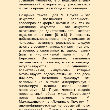
сознания человека, его подсознательных
переживаний, которые могут раскрываться
только в процессе свободных ассоциаций.
Создание текста для М. Пруста – это
искусство постижения реальности,
своеобразная форма бытия в ней, так как
«истинное искусство – это искусство,
охватывающее действительность, которая
отдаляется от нас» [6, с.6]. И поскольку
действительность постоянно ускользает от
человека, истинную реальность следует
искать в воспоминаниях, считает писатель,
а точнее, в спонтанных вспышках памяти
(или в инстинктивной памяти, по А.
Бергсону). Воспоминания, вызванные
инстинктивной памятью, в свою очередь,
актуализируются ощущениями,
впечатлениями, импульсами, которые
активизируют подсознательные процессы
личности. Постоянно фиксируя эти
воспоминания, а также интерпретируя и
анализируя пласты своей памяти,
акцентирует М. Пруст, человек создаёт
персональный образ мира. Прустовский
поток сознания, отмечает М.
Мамардашвили в «Лекциях о Прусте» [4],
идентифицируется как непрерывный поток
воспоминаний. Однако этот процесс