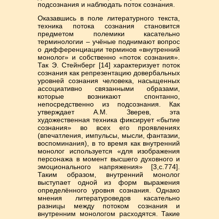
подсознания и наблюдать поток сознания.
Оказавшись в поле литературного текста,
техника потока сознания становится
предметом полемики касательно
терминологии – учёные поднимают вопрос
о дифференциации терминов «внутренний
монолог» и собственно «поток сознания».
Так Э. Стейнберг [14] характеризует поток
сознания как репрезентацию довербальных
уровней сознания человека, насыщенных
ассоциативно связанными образами,
которые возникают спонтанно,
непосредственно из подсознания. Как
утверждает А.М. Зверев, эта
художественная техника фиксирует «бытие
сознания» во всех его проявлениях
(впечатления, импульсы, мысли, фантазии,
воспоминания), в то время как внутренний
монолог используется «для изображения
персонажа в момент высшего духовного и
эмоционального напряжения» [3,с.774].
Таким образом, внутренний монолог
выступает одной из форм выражения
определённого уровня сознания. Однако
мнения литературоведов касательно
разницы между потоком сознания и
внутренним монологом расходятся. Такие