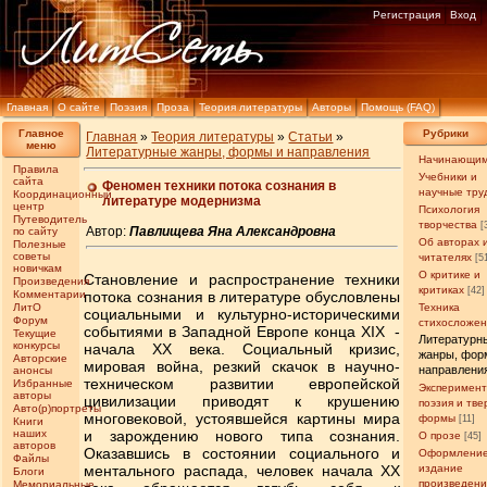
Регистрация
Вход
Главная
О сайте
Поэзия
Проза
Теория литературы
Авторы
Помощь (FAQ)
Главное
Рубрики
Главная
»
Теория литературы
»
Статьи
»
меню
Литературные жанры, формы и направления
Начинающи
Правила
Учебники и
сайта
Феномен техники потока сознания в
научные тру
Координационный
литературе модернизма
центр
Психология
Путеводитель
творчества
[
Автор:
Павлищева Яна Александровна
по сайту
Об авторах 
Полезные
советы
читателях
[5
новичкам
О критике и
Становление и распространение техники
Произведения
критиках
[42]
Комментарии
потока сознания в литературе обусловлены
ЛитО
Техника
социальными и культурно-историческими
Форум
стихосложе
событиями в Западной Европе конца ХІХ -
Текущие
Литературн
конкурсы
начала ХХ века. Социальный кризис,
жанры, фор
Авторские
мировая война, резкий скачок в научно-
направлени
анонсы
техническом развитии европейской
Избранные
Эксперимен
авторы
цивилизации приводят к крушению
поэзия и тв
Авто(р)портреты
многовековой, устоявшейся картины мира
формы
[11]
Книги
наших
и зарождению нового типа сознания.
О прозе
[45]
авторов
Оказавшись в состоянии социального и
Оформление
Файлы
ментального распада, человек начала ХХ
издание
Блоги
произведен
Мемориальные