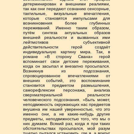
детерминирован и внешними реалиями,
так как они передают сознанию сенсорные,
тактильные, визуальные впечатления,
которые становятся импульсами для
возникновения более глубинных
переживаний. Именно таким образом,
путём синтеза актуальных образов
внешней реальности и вызванных ими
лейтмотивов субъективной
действительности герой создаёт
индивидуальную картину мира. Так, в
романе «В сторону Свана» герой
вспоминает свои детские переживания,
когда он засыпал и внезапно просыпался.
Возникнув из подсознания,
спровоцированное впечатлениями от
внешних событий, это воспоминание
становится предметом размышления,
саморефлексии персонажа, анализа
сверхматериальной реальности
человеческого подсознания. «Быть может,
неподвижность окружающих нас предметов
внушена им нашей уверенностью, что это
именно они, а не какие-нибудь другие
предметы, неподвижностью того, что мы о
них думаем. Всякий раз, когда я при таких
обстоятельствах просыпался, мой разум
тщетно пытался установить, где я, а вокруг