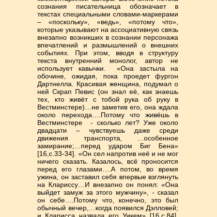
сознания писательница обозначает в
текстах специальными словами-маркерами
– «поскольку», «ведь», «потому что»,
которые указывают на ассоциативную связь
внезапно возникших в сознании персонажа
впечатлений и размышлений о внешних
событиях. При этом, вводя в структуру
текста внутренний монолог, автор не
использует кавычки. «Она застыла на
обочине, ожидая, пока проедет фургон
Дартнелла. Красивая женщина, подумал о
ней Скрап Певис (он знал её, как знаешь
тех, кто живёт с тобой рука об руку в
Вестминстере)…не заметив его, она ждала
около перехода….Потому что живёшь в
Вестминстере - сколько лет? Уже около
двадцати – чувствуешь даже среди
движения транспорта, …особенное
замирание;…перед ударом Биг Бена»
[16,с.33-34]. «Он сел напротив неё и не мог
ничего сказать. Казалось, всё проносится
перед его глазами….А потом, во время
ужина, он заставил себя впервые взглянуть
на Клариссу…И внезапно он понял: «Она
выйдет замуж за этого мужчину», - сказал
он себе….Потому что, конечно, это был
обычный вечер,…когда появился Дэлловей;
и Кларисса назвала его Уикем» [16,с.84].