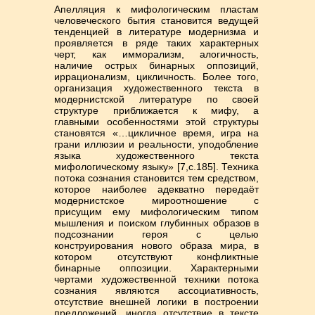
Апелляция к мифологическим пластам
человеческого бытия становится ведущей
тенденцией в литературе модернизма и
проявляется в ряде таких характерных
черт, как имморализм, алогичность,
наличие острых бинарных оппозиций,
иррационализм, цикличность. Более того,
организация художественного текста в
модернистской литературе по своей
структуре приближается к мифу, а
главными особенностями этой структуры
становятся «…цикличное время, игра на
грани иллюзии и реальности, уподобление
языка художественного текста
мифологическому языку» [7,с.185]. Техника
потока сознания становится тем средством,
которое наиболее адекватно передаёт
модернистское мироотношение с
присущим ему мифологическим типом
мышления и поиском глубинных образов в
подсознании героя с целью
конструирования нового образа мира, в
котором отсутствуют конфликтные
бинарные оппозиции. Характерными
чертами художественной техники потока
сознания являются ассоциативность,
отсутствие внешней логики в построении
предложений, иногда отсутствие в тексте