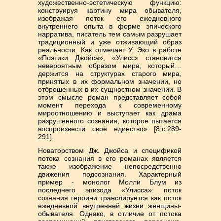
художественно-эстетическую функцию:
конструируя картину мира обывателя,
изображая поток его ежедневного
внутреннего опыта в форме эпического
нарратива, писатель тем самым разрушает
традиционный и уже отживающий образ
реальности. Как отмечает У. Эко в работе
«Поэтики Джойса», «Улисс» становится
невероятным образом мира, который…
держится на структурах старого мира,
принятых в их формальном значении, но
отброшенных в их сущностном значении. В
этом смысле роман представляет собой
момент перехода к современному
мироотношению и выступает как драма
разрушенного сознания, которое пытается
воспроизвести своё единство» [8,с.289-
291].
Новаторством Дж. Джойса и спецификой
потока сознания в его романах является
также изображение непосредственно
движения подсознания. Характерный
пример - монолог Молли Блум из
последнего эпизода «Улисса»: поток
сознания героини транслируется как поток
ежедневной внутренней жизни женщины-
обывателя. Однако, в отличие от потока