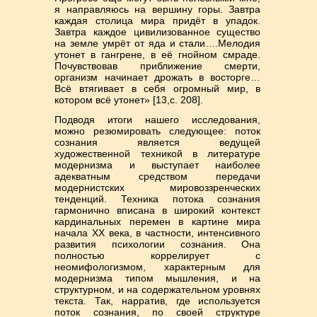
я направляюсь на вершину горы. Завтра
каждая столица мира придёт в упадок.
Завтра каждое цивилизованное существо
на земле умрёт от яда и стали….Мелодия
утонет в гангрене, в её гнойном смраде.
Почувствовав приближение смерти,
организм начинает дрожать в восторге…
Всё втягивает в себя огромный мир, в
котором всё утонет» [13,с. 208].
Подводя итоги нашего исследования,
можно резюмировать следующее: поток
сознания является ведущей
художественной техникой в литературе
модернизма и выступает наиболее
адекватным средством передачи
модернистских мировоззренческих
тенденций. Техника потока сознания
гармонично вписана в широкий контекст
кардинальных перемен в картине мира
начала ХХ века, в частности, интенсивного
развития психологии сознания. Она
полностью коррелирует с
неомифологизмом, характерным для
модернизма типом мышления, и на
структурном, и на содержательном уровнях
текста. Так, нарратив, где используется
поток сознания, по своей структуре