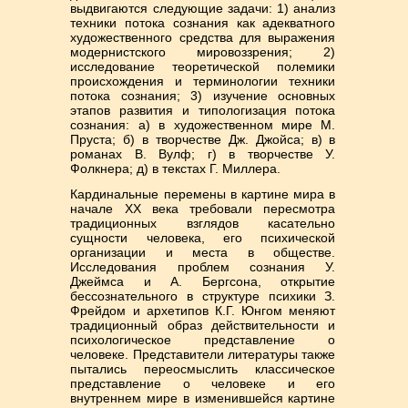
выдвигаются следующие задачи: 1) анализ
техники потока сознания как адекватного
художественного средства для выражения
модернистского мировоззрения; 2)
исследование теоретической полемики
происхождения и терминологии техники
потока сознания; 3) изучение основных
этапов развития и типологизация потока
сознания: а) в художественном мире М.
Пруста; б) в творчестве Дж. Джойса; в) в
романах В. Вулф; г) в творчестве У.
Фолкнера; д) в текстах Г. Миллера.
Кардинальные перемены в картине мира в
начале ХХ века требовали пересмотра
традиционных взглядов касательно
сущности человека, его психической
организации и места в обществе.
Исследования проблем сознания У.
Джеймса и А. Бергсона, открытие
бессознательного в структуре психики З.
Фрейдом и архетипов К.Г. Юнгом меняют
традиционный образ действительности и
психологическое представление о
человеке. Представители литературы также
пытались переосмыслить классическое
представление о человеке и его
внутреннем мире в изменившейся картине