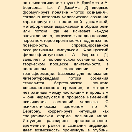
на психологические труды У. Джеймса и А.
Бергсона. Так, У. Джеймс [2] впервые
формулирует понятие «поток сознания»,
согласно которому человеческое сознание
характеризуется постоянной динамикой,
метафорически выражаемой в образе реки
или потока, где не исчезает каждое
впечатление, а, погружаясь на дно психики,
через некоторое время может подняться не
поверхность, спровоцированное
ассоциативным импульсом. Французский
философ-интуитивист А. Бергсон [1]
заявляет о человеческом сознании как о
творческом процессе длительности, в
постоянном становлении и
трансформации. Базовым для понимания
литературоведами потока сознания
становится бергсоновское понятие
«психологического времени», в котором
нет разницы между настоящим и прошлым
– они чередуются в процессе изменений
психических состояний человека. С
психологическим временем, по А.
Бергсону, коррелирует интуиция как
специфическая форма познания мира.
Интуиция расширяет пространственно-
временные рамки в сознании индивида,
даёт возможность проникнуть в глубины