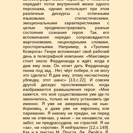
передаёт поток внутренней жизни одного
персонажа, однако использует при этом
различные дискурсы с отличными
языковыми, стилистическими,
эмоциональными характеристиками с
целью продемонстрировать разные
состояния сознания героя. Так, его
вспоминания нередко сопровождаются
жаргонизмами, нецензурными словами,
просторечьями. Например, в «Тропике
Козерога» Генри вспоминает свой рабочий
день в телеграфной компании: «Макговерн
стоит около Фердинанда и ждёт, когда я
дам ему знак. Он хочет дать Фердинанду
пинка под зад…Нет, чёрт побери, я не могу
это сделать! Я дам ему, этому несчастному
ублюдку, этот шанс» [13,c.22]. И совсем
другой дискурс прослеживается, когда
изображаются размышления героя: «Мне
кажется, что моё существование уже где-то
закончилось, только не могу установить где
именно. Я уже не американец, не нью-
йорковец, и даже уже не европеец или
парижанин. Я никому не предан, не перед
кем не отвечаю, у меня – ни ненависти, ни
забот, ни предрассудков, ни страстей. Я ни
«за», ни «против». Я нейтрален» [12,с.149].
Как и в текстах М. Пруста, Дж. Джойса, В.