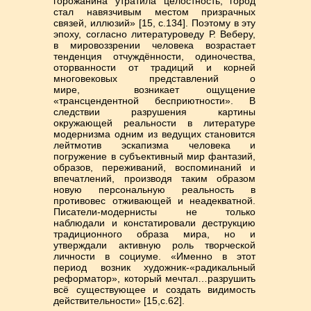
горожанина утратила целостность, город
стал навязчивым местом призрачных
связей, иллюзий» [15, с.134]. Поэтому в эту
эпоху, согласно литературоведу Р. Веберу,
в мировоззрении человека возрастает
тенденция отчуждённости, одиночества,
оторванности от традиций и корней
многовековых представлений о
мире, возникает ощущение
«трансцендентной бесприютности». В
следствии разрушения картины
окружающей реальности в литературе
модернизма одним из ведущих становится
лейтмотив эскапизма человека и
погружение в субъективный мир фантазий,
образов, переживаний, воспоминаний и
впечатлений, производя таким образом
новую персональную реальность в
противовес отживающей и неадекватной.
Писатели-модернисты не только
наблюдали и констатировали деструкцию
традиционного образа мира, но и
утверждали активную роль творческой
личности в социуме. «Именно в этот
период возник художник-«радикальный
реформатор», который мечтал…разрушить
всё существующее и создать видимость
действительности» [15,с.62].