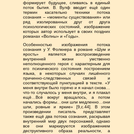
формирует будущее, сливаясь в единый
поток бытия. В. Вулф вводит ещё один
термин касательно техники потока
сознания – «моменты существования» или
ряд изолированных друг от друга
психологических состояний, изображение
которых автор использует в своих поздних
романах «Волны» и «Годы».
Особенностью изображения потока
сознания у У. Фолкнера в романе «Шум и
ярость» является воспроизведение
внутренней жизни умственно
неполноценного героя с характерным для
его психического состояния построением
языка, в некоторых случаях лишённого
причинно-следственных связей и
соответствующей пунктуацией в тексте. «У
меня внутри было горячо и я начал снова…
что-то случалось у меня внутри, и я плакал
ещё…Всё вокруг вращалось, а потом
начались формы…они шли медленно…они
шли, ровные и яркие» [9,с.44]. В этом
произведении писатель представляет
также ещё два потока сознания, раскрывая
внутренний мир двух персонажей, однако
все они маркируются изображением
деструктивного образа реальности, а