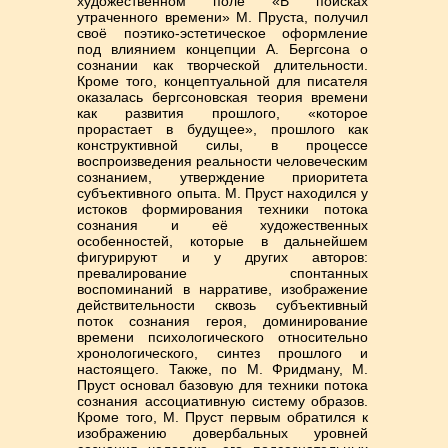
художественном поле «В поисках
утраченного времени» М. Пруста, получил
своё поэтико-эстетическое оформление
под влиянием концепции А. Бергсона о
сознании как творческой длительности.
Кроме того, концептуальной для писателя
оказалась бергсоновская теория времени
как развития прошлого, «которое
прорастает в будущее», прошлого как
конструктивной силы, в процессе
воспроизведения реальности человеческим
сознанием, утверждение приоритета
субъективного опыта. М. Пруст находился у
истоков формирования техники потока
сознания и её художественных
особенностей, которые в дальнейшем
фигурируют и у других авторов:
превалирование спонтанных
воспоминаний в нарративе, изображение
действительности сквозь субъективный
поток сознания героя, доминирование
времени психологического относительно
хронологического, синтез прошлого и
настоящего. Также, по М. Фридману, М.
Пруст основал базовую для техники потока
сознания ассоциативную систему образов.
Кроме того, М. Пруст первым обратился к
изображению довербальных уровней