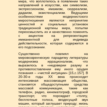
мира, что воплотилось в появлении таких
направлений в искусстве, как символизм,
экспрессионизм, имажизм, сюрреализм,
дадаизм, экзистенциализм. Ведущими
особенностями модернистского
мироотношения являются непринятие
ценностей и социальных установок
традиционной картины мира, попытки
переосмыслить их и качественно поменять
с акцентом на репрезентацию
имманентной для индивида
действительности, которая содержится в
его подсознании.
Существенно повлиял на
мировоззренческую парадигму литературы
модернизма иррационализм, что
выразилось в «недоверии разуму и
противопоставлении ему иного орудия
познания – «чистой интуиции» [15,с.157]. В
20-30-е годы ХХ века происходит
интенсивная массовизация общества,
становятся общедоступными средства
массовой коммуникации, такие как
телефон, радио, кинематограф, городской
транспорт, что порождает «толпу,
бесплотные голоса, вездесущий звук
машин, который заглушает природу; жизнь