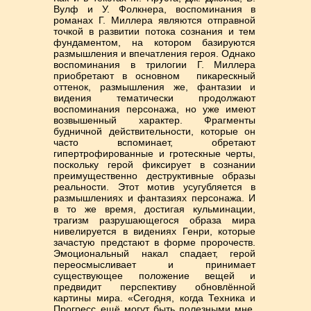
Вулф и У. Фолкнера, воспоминания в
романах Г. Миллера являются отправной
точкой в развитии потока сознания и тем
фундаментом, на котором базируются
размышления и впечатления героя. Однако
воспоминания в трилогии Г. Миллера
приобретают в основном пикарескный
оттенок, размышления же, фантазии и
видения тематически продолжают
воспоминания персонажа, но уже имеют
возвышенный характер. Фрагменты
будничной действительности, которые он
часто вспоминает, обретают
гипертрофированные и гротескные черты,
поскольку герой фиксирует в сознании
преимущественно деструктивные образы
реальности. Этот мотив усугубляется в
размышлениях и фантазиях персонажа. И
в то же время, достигая кульминации,
трагизм разрушающегося образа мира
нивелируется в видениях Генри, которые
зачастую предстают в форме пророчеств.
Эмоциональный накал спадает, герой
переосмысливает и принимает
существующее положение вещей и
предвидит перспективу обновлённой
картины мира. «Сегодня, когда Техника и
Прогресс ещё могут быть полезными мне,