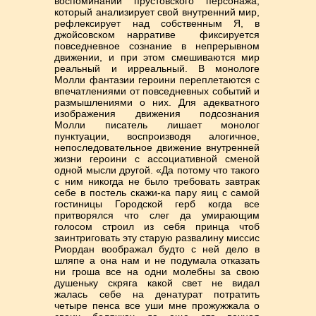
воспоминаний прустовского персонажа,
который анализирует свой внутренний мир,
рефлексирует над собственным Я, в
джойсовском нарративе фиксируется
повседневное сознание в непрерывном
движении, и при этом смешиваются мир
реальный и ирреальный. В монологе
Молли фантазии героини переплетаются с
впечатлениями от повседневных событий и
размышлениями о них. Для адекватного
изображения движения подсознания
Молли писатель лишает монолог
пунктуации, воспроизводя алогичное,
непоследовательное движение внутренней
жизни героини с ассоциативной сменой
одной мысли другой. «Да потому что такого
с ним никогда не было требовать завтрак
себе в постель скажи-ка пару яиц с самой
гостиницы Городской герб когда все
притворялся что слег да умирающим
голосом строил из себя принца чтоб
заинтриговать эту старую развалину миссис
Риордан воображал будто с ней дело в
шляпе а она нам и не подумала отказать
ни гроша все на одни молебны за свою
душеньку скряга какой свет не видал
жалась себе на денатурат потратить
четыре пенса все уши мне прожужжала о