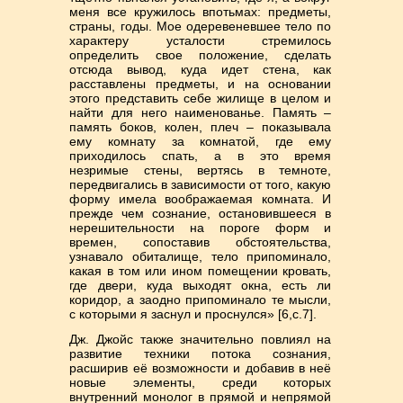
меня все кружилось впотьмах: предметы,
страны, годы. Мое одеревеневшее тело по
характеру усталости стремилось
определить свое положение, сделать
отсюда вывод, куда идет стена, как
расставлены предметы, и на основании
этого представить себе жилище в целом и
найти для него наименованье. Память –
память боков, колен, плеч – показывала
ему комнату за комнатой, где ему
приходилось спать, а в это время
незримые стены, вертясь в темноте,
передвигались в зависимости от того, какую
форму имела воображаемая комната. И
прежде чем сознание, остановившееся в
нерешительности на пороге форм и
времен, сопоставив обстоятельства,
узнавало обиталище, тело припоминало,
какая в том или ином помещении кровать,
где двери, куда выходят окна, есть ли
коридор, а заодно припоминало те мысли,
с которыми я заснул и проснулся» [6,с.7].
Дж. Джойс также значительно повлиял на
развитие техники потока сознания,
расширив её возможности и добавив в неё
новые элементы, среди которых
внутренний монолог в прямой и непрямой