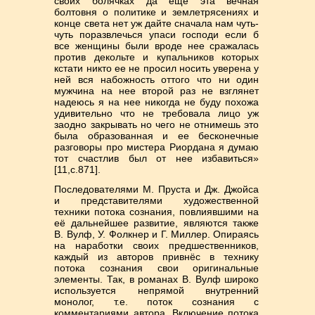
своих болячках да еще эта вечная
болтовня о политике и землетрясениях и
конце света нет уж дайте сначала нам чуть-
чуть поразвлечься упаси господи если б
все женщины были вроде нее сражалась
против декольте и купальников которых
кстати никто ее не просил носить уверена у
ней вся набожность оттого что ни один
мужчина на нее второй раз не взглянет
надеюсь я на нее никогда не буду похожа
удивительно что не требовала лицо уж
заодно закрывать но чего не отнимешь это
была образованная и ее бесконечные
разговоры про мистера Риордана я думаю
тот счастлив был от нее избавиться»
[11,с.871].
Последователями М. Пруста и Дж. Джойса
и представителями художественной
техники потока сознания, повлиявшими на
её дальнейшее развитие, являются также
В. Вулф, У. Фолкнер и Г. Миллер. Опираясь
на наработки своих предшественников,
каждый из авторов привнёс в технику
потока сознания свои оригинальные
элементы. Так, в романах В. Вулф широко
используется непрямой внутренний
монолог, т.е. поток сознания с
комментариями автора. Включение потока