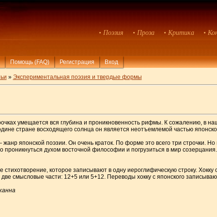
• Поэзия
• Проза
• Критика
• Ко
Помощь (FAQ)
Регистрация
Вход
ьи
»
Экспериментальная поэзия и твердые формы
трочках умещается вся глубина и проникновенность рифмы. К сожалению, в на
одине стране восходящего солнца он является неотъемлемой частью японско
 жанр японской поэзии. Он очень краток. По форме это всего три строчки. Но 
о проникнуться духом восточной философии и погрузиться в мир созерцания. 
 стихотворение, которое записывают в одну иероглифическую строку. Хокку с
а две смысловые части: 12+5 или 5+12. Переводы хокку с японского записывают
канна