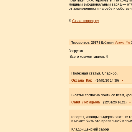
практике психотерапевты. По хокку мо
мощный эмоциональный заряд — отли
от зацикленности на себе и собстве
©
Стихотворец.ру
Просмотров:
2597
| Добавил:
Алекс_Фо
0
Загрузка...
Всего комментариев:
4
Полезная статья. Спасибо.
Оксана_Кар
•
(14/01/20 14:39)
В сатье согласна почти со всем, кром
Саня_Лисицына
•
(12/01/20 16:21)
говорят, японцы выдерживают не тол
и может быть это правильно? к при
Кладбищенский забор