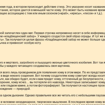
ремя года, в котором происходит действие стиха. Это указание носит названи
тание, которое дается в меньшей части хокку. Это может быть название врем
ющее ассоциацию с тем или иным сезоном («краб», «ирисы», «песок» и т.д.).
орой запечатлен один миг. Первая строчка непременно несет в себе информац
ем «кладбищенский забор». У каждого создастся свой образ ограды. И тут же
ь». Так получается целая фраза «Кладбищенский забор не может больше сд
ычна и привносит особую ноту.
ого и мертвого, загробного и пышущего жизнью цветочного изобилия. Вот так 
бы у каждого читающего создавалась своя картинка.
я всего лишь проводником для появления хокку в этом мире. По их представл
 в виде некоего озарения. Вот почему создателям хокку советуют всегда носит
те, как обидно будет, если к вам придет хокку, отточенный до безупречности, 
творение, хокку исчез… вы потеряли его навсегда. Некоторые записывают хок
или гладком камне, а потом фотографируют. Так получается настоящее произв
о рождение — природой.
 на одном дыхании. Однако правильнее все же читать его с небольшими пауза
т в человеке неординарное, творческое мышление. В последнее время хокку в