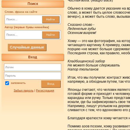
Чистая вода.
(Мацуо Басё)
Поиск
Обычно в хокку дается указание на в
Слово, фраза на сайте
слово, а может быть целое словосоче
вечер»), а может быть слово, вызыва
Найти
Сказано слово -
Автор [первые буквы никнейма]
Леденелые губы
Осенним вихрем!
Найти
Хокку — это как фотография, на кот
читающего картинку. К примеру, скаж
Случайные данные
порцию «не может больше сдерживат
Последняя строка, как правило, необ
Вход
Кладбищенский забор
Не может больше сдерживать
Напор тюльпанов
Итак, что мы получили: контраст жив
напрямую, а обходным путем, так что
запомнить
Вход
Японцы считают, что человек являетс
Забыл пароль
|
Регистрация
готовой форме и приходят к человеку
карандаш или ручку. Только представь
искали, где бы зафиксировать свое 
Например, пишут угольком на дереве 
сливается с тем, что вдохновило ег
Благодаря краткости хокку читается
Помимо азов поэзии, хокку развивае