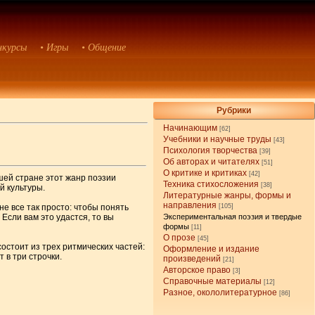
нкурсы
• Игры
• Общение
Рубрики
Начинающим
[62]
Учебники и научные труды
[43]
Психология творчества
[39]
Об авторах и читателях
[51]
О критике и критиках
[42]
шей стране этот жанр поэзии
Техника стихосложения
[38]
й культуры.
Литературные жанры, формы и
направления
не все так просто: чтобы понять
[105]
Если вам это удастся, то вы
Экспериментальная поэзия и твердые
формы
[11]
О прозе
[45]
остоит из трех ритмических частей:
Оформление и издание
 в три строчки.
произведений
[21]
Авторское право
[3]
Справочные материалы
[12]
Разное, окололитературное
[86]