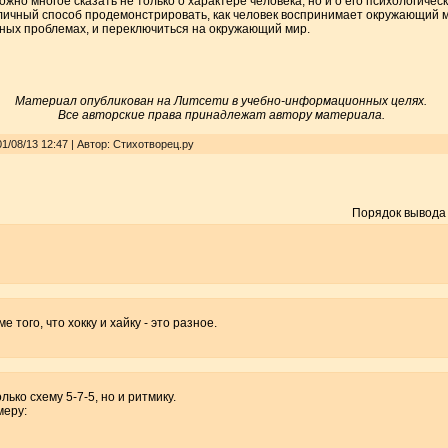
жно многое сказать не только о характере человека, но и о его психологическ
чный способ продемонстрировать, как человек воспринимает окружающий мир
нных проблемах, и переключиться на окружающий мир.
Материал опубликован на Литсети в учебно-информационных целях.
Все авторские права принадлежат автору материала.
1/08/13 12:47 | Автор: Стихотворец.ру
Порядок вывода
е того, что хокку и хайку - это разное.
ько схему 5-7-5, но и ритмику.
меру: