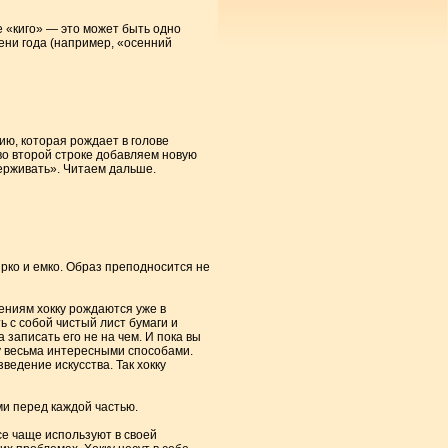
е «киго» — это может быть одно
ени года (например, «осенний
ию, которая рождает в голове
 во второй строке добавляем новую
ерживать». Читаем дальше.
ярко и емко. Образ преподносится не
ениям хокку рождаются уже в
ь с собой чистый лист бумаги и
а записать его не на чем. И пока вы
ку весьма интересными способами.
едение искусства. Так хокку
ми перед каждой частью.
се чаще используют в своей