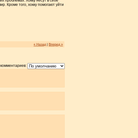
их проблемах. Хокку несут в себе
. Кроме того, хокку помогают уйти
« Назад
|
Вперед »
 комментариев: