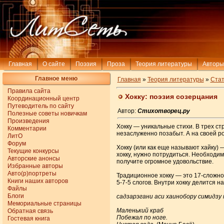
Главная
О сайте
Поэзия
Проза
Теория литературы
Авторы
Главное меню
Главная
»
Теория литературы
»
Стат
Правила сайта
Хокку: поэзия созерцания
Координационный центр
Путеводитель по сайту
Автор:
Стихотворец.ру
Полезные советы новичкам
Произведения
Хокку — уникальные стихи. В трех с
Комментарии
незаслуженно позабыт. А на своей р
ЛитО
Форум
Хокку (или как еще называют хайку) —
Текущие конкурсы
хокку, нужно потрудиться. Необходим
Авторские анонсы
получите огромное удовольствие.
Избранные авторы
Авто(р)портреты
Традиционное хокку — это 17-сложное
Книги наших авторов
5-7-5 слогов. Внутри хокку делится н
Файлы
Блоги
садзарэгани аси хаинобору симидзу 
Мемориальные страницы
Маленький краб
Обратная связь
Побежал по ноге.
Гостевая книга