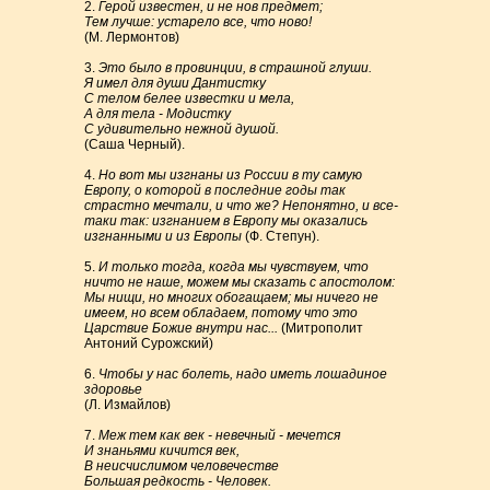
2.
Герой известен, и не нов предмет;
Тем лучше: устарело все, что ново!
(М. Лермонтов)
3.
Это было в провинции, в страшной глуши.
Я имел для души Дантистку
С телом белее известки и мела,
А для тела - Модистку
С удивительно нежной душой.
(Саша Черный).
4.
Но вот мы изгнаны из России в ту самую
Европу, о которой в последние годы так
страстно мечтали, и что же? Непонятно, и все-
таки так: изгнанием в Европу мы оказались
изгнанными и из Европы
(Ф. Степун).
5.
И только тогда, когда мы чувствуем, что
ничто не наше, можем мы сказать с апостолом:
Мы нищи, но многих обогащаем; мы ничего не
имеем, но всем обладаем, потому что это
Царствие Божие внутри нас...
(Митрополит
Антоний Сурожский)
6.
Чтобы у нас болеть, надо иметь лошадиное
здоровье
(Л. Измайлов)
7.
Меж тем как век - невечный - мечется
И знаньями кичится век,
В неисчислимом человечестве
Большая редкость - Человек.