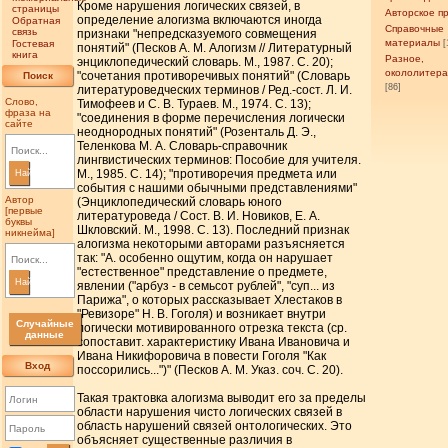
Кроме нарушения логических связей, в
страницы
Авторское п
определение алогизма включаются иногда
Обратная
Справочные
связь
признаки "непредсказуемого совмещения
материалы
Гостевая
[
понятий" (Песков А. М. Алогизм // Литературный
книга
Разное,
энциклопедический словарь. М., 1987. С. 20);
окололитер
"сочетания противоречивых понятий" (Словарь
Поиск
[86]
литературоведческих терминов / Ред.-сост. Л. И.
Слово,
Тимофеев и С. В. Тураев. М., 1974. С. 13);
фраза на
"соединения в форме перечисления логически
сайте
неоднородных понятий" (Розенталь Д. Э.,
Теленкова М. А. Словарь-справочник
лингвистических терминов: Пособие для учителя.
М., 1985. С. 14); "противоречия предмета или
Найти
события с нашими обычными представлениями"
Автор
(Энциклопедический словарь юного
[первые
литературоведа / Сост. В. И. Новиков, Е. А.
буквы
Шкловский. М., 1998. С. 13). Последний признак
никнейма]
алогизма некоторыми авторами разъясняется
так: "А. особенно ощутим, когда он нарушает
"естественное" представление о предмете,
Найти
явлении ("арбуз - в семьсот рублей", "суп... из
Парижа", о которых рассказывает Хлестаков в
"Ревизоре" Н. В. Гоголя) и возникает внутри
Случайные
логически мотивированного отрезка текста (ср.
данные
сопоставит. характеристику Ивана Ивановича и
Ивана Никифоровича в повести Гоголя "Как
Вход
поссорились...")" (Песков А. М. Указ. соч. С. 20).
Такая трактовка алогизма выводит его за пределы
области нарушения чисто логических связей в
область нарушений связей онтологических. Это
объясняет существенные различия в