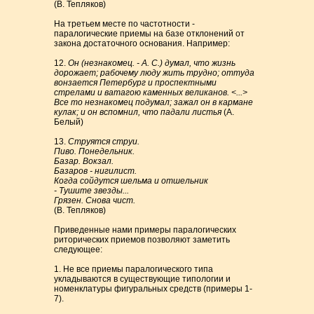
(В. Тепляков)
На третьем месте по частотности -
паралогические приемы на базе отклонений от
закона достаточного основания. Например:
12.
Он (незнакомец. - А. С.) думал, что жизнь
дорожает; рабочему люду жить трудно; оттуда
вонзается Петербург и проспектными
стрелами и ватагою каменных великанов. <...>
Все то незнакомец подумал; зажал он в кармане
кулак; и он вспомнил, что падали листья
(А.
Белый)
13.
Струятся струи.
Пиво. Понедельник.
Базар. Вокзал.
Базаров - нигилист.
Когда сойдутся шельма и отшельник
- Тушите звезды...
Грязен. Снова чист.
(В. Тепляков)
Приведенные нами примеры паралогических
риторических приемов позволяют заметить
следующее:
1. Не все приемы паралогического типа
укладываются в существующие типологии и
номенклатуры фигуральных средств (примеры 1-
7).