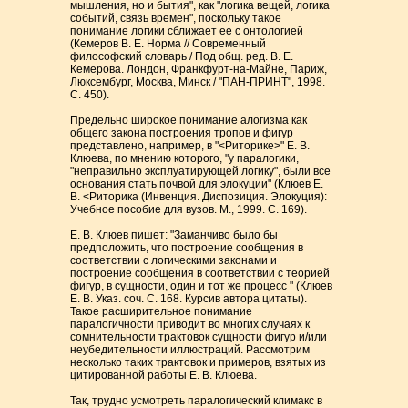
мышления, но и бытия", как "логика вещей, логика
событий, связь времен", поскольку такое
понимание логики сближает ее с онтологией
(Кемеров В. Е. Норма // Современный
философский словарь / Под общ. ред. В. Е.
Кемерова. Лондон, Франкфурт-на-Майне, Париж,
Люксембург, Москва, Минск / "ПАН-ПРИНТ", 1998.
С. 450).
Предельно широкое понимание алогизма как
общего закона построения тропов и фигур
представлено, например, в "<Риторике>" Е. В.
Клюева, по мнению которого, "у паралогики,
"неправильно эксплуатирующей логику", были все
основания стать почвой для элокуции" (Клюев Е.
В. <Риторика (Инвенция. Диспозиция. Элокуция):
Учебное пособие для вузов. М., 1999. С. 169).
Е. В. Клюев пишет: "Заманчиво было бы
предположить, что построение сообщения в
соответствии с логическими законами и
построение сообщения в соответствии с теорией
фигур, в сущности, один и тот же процесс " (Клюев
Е. В. Указ. соч. С. 168. Курсив автора цитаты).
Такое расширительное понимание
паралогичности приводит во многих случаях к
сомнительности трактовок сущности фигур и/или
неубедительности иллюстраций. Рассмотрим
несколько таких трактовок и примеров, взятых из
цитированной работы Е. В. Клюева.
Так, трудно усмотреть паралогический климакс в