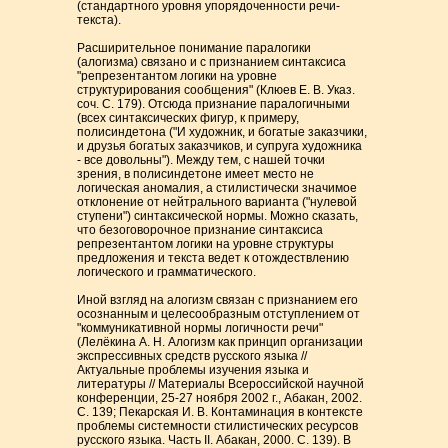
(стандартного уровня упорядоченности речи-
текста).
Расширительное понимание паралогики
(алогизма) связано и с признанием синтаксиса
"репрезентантом логики на уровне
структурирования сообщения" (Клюев Е. В. Указ.
соч. С. 179). Отсюда признание паралогичными
(всех синтаксических фигур, к примеру,
полисиндетона ("И художник, и богатые заказчики,
и друзья богатых заказчиков, и супруга художника
- все довольны"). Между тем, с нашей точки
зрения, в полисиндетоне имеет место не
логическая аномалия, а стилистически значимое
отклонение от нейтрального варианта ("нулевой
ступени") синтаксической нормы. Можно сказать,
что безоговорочное признание синтаксиса
репрезентантом логики на уровне структуры
предложения и текста ведет к отождествлению
логического и грамматического.
Иной взгляд на алогизм связан с признанием его
осознанным и целесообразным отступлением от
"коммуникативной нормы логичности речи"
(Лелёкина А. Н. Алогизм как принцип организации
экспрессивных средств русского языка //
Актуальные проблемы изучения языка и
литературы // Материалы Всероссийской научной
конференции, 25-27 ноября 2002 г., Абакан, 2002.
С. 139; Пекарская И. В. Контаминация в контексте
проблемы системности стилистических ресурсов
русского языка. Часть II. Абакан, 2000. С. 139). В