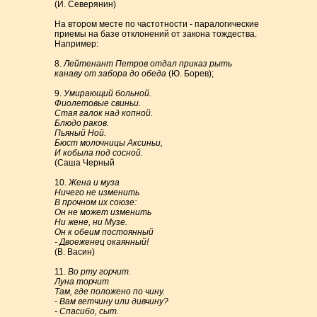
(И. Северянин)
На втором месте по частотности - паралогические
приемы на базе отклонений от закона тождества.
Например:
8.
Лейтенант Петров отдал приказ рыть
канаву от забора до обеда
(Ю. Борев);
9.
Умирающий больной.
Фиолетовые свиньи.
Стая галок над копной.
Блюдо раков.
Пьяный Ной.
Бюст молочницы Аксиньи,
И кобыла под сосной.
(Саша Черный
10.
Жена и муза
Ничего не изменить
В прочном их союзе:
Он не может изменить
Ни жене, ни Музе.
Он к обеим постоянный
- Двоеженец окаянный!
(В. Васин)
11.
Во рту горчит.
Луна торчит
Там, где положено по чину.
- Вам ветчину или дивчину?
- Спасибо, сыт.