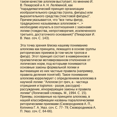
таком качестве алогизм выступает, по мнению И.
В. Пекарской и А. Н. Лелёкиной, как
"парадигматический принцип организации
изобразительного средства (тропа, фигуры) или
выразительного средства (текстовой фигуры)".
Причем указывается, что "все типы фигур,
традиционно называемых алогизмом <...>
необходимо изучать в соотношения с законами
логики (тождества, непротиворечия, исключенного
третьего, достаточного основания)" (Пекарская И.
В. Указ. соч. С. 143).
Эта точка зрения близка нашему пониманию
алогизма как принципа, лежащего в основе группы
риторических приемов (в том числе тропов и
фигур). Этот принцип состоит в намеренном и
прагматически мотивированном отклонении от
логических норм, под которыми понимаются
основные законы формальной логики и
вытекающие из них частные правила (например,
правила деления понятий). Такое понимание
алогизма коррелирует с определением алогизма в
научной логике: "Алогизм (от греч, а - частица
отрицания и logismos - разум, рассудок) -
рассуждение, игнорирующее законы и правила
логики" (Логический словарь. М., 1994. С. 15).
Приемы, основанные на принципе алогизма, в
нашей классификации названы паралогическими
риторическими приемами (Сковородников А. П.,
Копнина Г. А. Указ. соч. С. 77- 79; Сковородников А.
П. Указ. соч. С. 64-66).