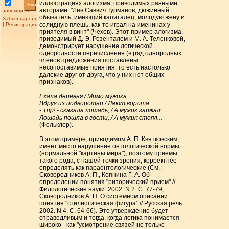
иллюстрациях алогизма, приводимых разными
Вход
авторами: "Лев Саввич Турманов, дюжинный
запомнить
обыватель, имеющий капиталец, молодую жену и
Забыл пароль
солидную плешь, как-то играл на именинах у
|
Регистрация
приятеля в винт" (Чехов). Этот пример алогизма,
приводимый Д. Э. Розенталем и М. А. Теленковой,
демонстрирует нарушение логической
однородности перечисления (в ряд однородных
членов предложения поставлены
несопоставимые понятия, то есть настолько
далекие друг от друга, что у них нет общих
признаков).
Ехала деревня / Мимо мужика.
Вдруг из подворотни / Лают ворота.
- Тпр! - сказала лошадь, / А мужик заржал.
Лошадь пошла в гости, / А мужик стоял...
(Фольклор).
В этом примере, приводимом А. П. Квятковским,
имеет место нарушение онтологической нормы
(нормальной "картины мира"), поэтому приемы
такого рода, с нашей точки зрения, корректнее
определять как параонтологические (См.:
Сковородников А. П., Копнина Г. А. Об
определении понятия "риторический прием" //
Филологические науки. 2002. N 2. С. 77-79;
Сковородников А. П. О системном описании
понятия "стилистическая фигура" // Русская речь.
2002. N 4. С. 64-66). Это утверждение будет
справедливым и тогда, когда логика понимается
широко - как "усмотрение связей не только