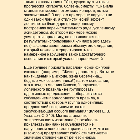
таких высказываниях: "Увы, существует и такая
прогрессия: сигарета, болезнь, смерть"; "Сначала
становятся мэром, потом миллионером, потом
заключенным". В первом примере не нарушен ни
один закон логики, а стилистический эффект
достигается благодаря градационному
построению перечислительного ряда, усиленному
асиндетоном. Во втором примере можно
усмотреть паралогику, но она является не
результатом использования климакса (его здесь
нет), а следствием приема обманутого ожидания,
который можно интерпретировать как
намеренное нарушение закона достаточного
основания и который усилен парономазией.
Еще труднее признать паралогической фигурой
изоколон (например: "Жизнь дорожает, работы не
найти, деньги на исходе, жена беременна...
бедные мои современники!") на том основании,
что в нем, по мнению Клюева, "нарушение
логического правила - не группировать
однотипные предложения - оборачивается
соблюдением паралогического правила, в
соответствии с которым группа однотипных
предложений воспринимается как
заслуживающая особого внимания" (Клюев Е. В.
Указ. соч. С. 240). Мы полагаем, что
экспрессивность изоколона (способность
привлекать внимание) объясняется не
нарушением логического правила, а тем, что он
(изоколон) представляет собой стилистически
значимое отклонение от речевой нормы