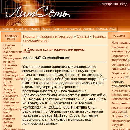
Регистрация
Вход
Главная
О сайте
Поэзия
Проза
Теория литературы
Авторы
Помощь (FAQ)
Главное
Рубрики
Главная
»
Теория литературы
»
Статьи
»
Техника
меню
стихосложения
Начинающи
Правила
Учебники и
сайта
Алогизм как риторический прием
научные тру
Координационный
центр
Психология
Автор:
А.П. Сковородников
Путеводитель
творчества
[
по сайту
Об авторах 
Полезные
Узкое понимание алогизма как экспрессивно
советы
читателях
[5
значимого явления приписывает ему статус
новичкам
О критике и
стилистического приема, близкого к оксюморону,
Произведения
критиках
[42]
Комментарии
представляющего собой "умышленное нарушение
Техника
ЛитО
в литературном произведении логических связей
Форум
стихосложе
с целью подчеркнуть внутреннюю
Текущие
противоречивость данного положения
Литературн
конкурсы
(драматического или комического)" (Квятковский А.
жанры, фор
Авторские
анонсы
П. Школьный поэтический словарь. М., 1998. С. 23-
направлени
Избранные
24; Граудина Л. К., Кочеткова Г. И. Русская
Эксперимен
авторы
<риторика>. М., 2001. С. 656; Никитина С. Е.,
поэзия и тв
Авто(р)портреты
Васильева Н. В. Экспериментальный системный
формы
[11]
Книги
толковый словарь. М., 1996. С. 38). Причем не
наших
О прозе
[45]
авторов
разъясняется, что следует понимать под
Оформление
Файлы
логическими связями.
издание
Блоги
произведен
Мемориальные