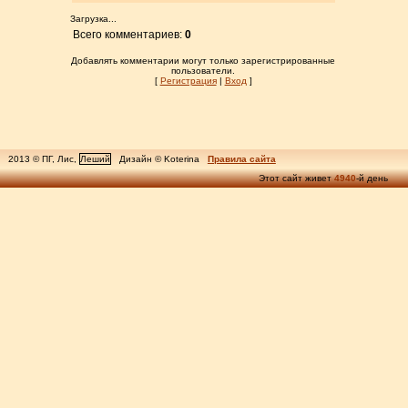
Загрузка...
Всего комментариев:
0
Добавлять комментарии могут только зарегистрированные
пользователи.
[
Регистрация
|
Вход
]
2013 © ПГ, Лис,
Леший
Дизайн © Koterina
Правила сайта
Этот сайт живет
4940
-й день