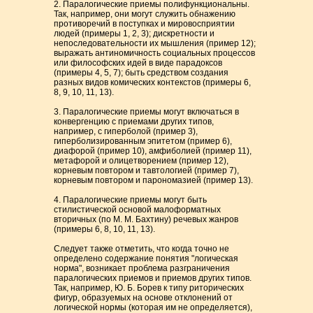
2. Паралогические приемы полифункциональны.
Так, например, они могут служить обнажению
противоречий в поступках и мировосприятии
людей (примеры 1, 2, 3); дискретности и
непоследовательности их мышления (пример 12);
выражать антиномичность социальных процессов
или философских идей в виде парадоксов
(примеры 4, 5, 7); быть средством создания
разных видов комических контекстов (примеры 6,
8, 9, 10, 11, 13).
3. Паралогические приемы могут включаться в
конвергенцию с приемами других типов,
например, с гиперболой (пример 3),
гиперболизированным эпитетом (пример 6),
диафорой (пример 10), амфиболией (пример 11),
метафорой и олицетворением (пример 12),
корневым повтором и тавтологией (пример 7),
корневым повтором и парономазией (пример 13).
4. Паралогические приемы могут быть
стилистической основой малоформатных
вторичных (по М. М. Бахтину) речевых жанров
(примеры 6, 8, 10, 11, 13).
Следует также отметить, что когда точно не
определено содержание понятия "логическая
норма", возникает проблема разграничения
паралогических приемов и приемов других типов.
Так, например, Ю. Б. Борев к типу риторических
фигур, образуемых на основе отклонений от
логической нормы (которая им не определяется),