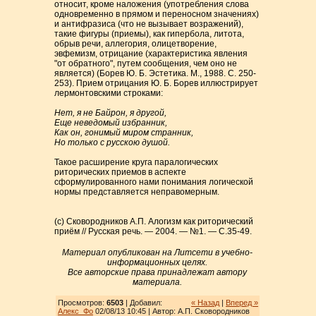
относит, кроме наложения (употребления слова
одновременно в прямом и переносном значениях)
и антифразиса (что не вызывает возражений),
такие фигуры (приемы), как гипербола, литота,
обрыв речи, аллегория, олицетворение,
эвфемизм, отрицание (характеристика явления
"от обратного", путем сообщения, чем оно не
является) (Борев Ю. Б. Эстетика. М., 1988. С. 250-
253). Прием отрицания Ю. Б. Борев иллюстрирует
лермонтовскими строками:
Нет, я не Байрон, я другой,
Еще неведомый избранник,
Как он, гонимый миром странник,
Но только с русскою душой.
Такое расширение круга паралогических
риторических приемов в аспекте
сформулированного нами понимания логической
нормы представляется неправомерным.
(с) Сковородников А.П. Алогизм как риторический
приём // Русская речь. — 2004. — №1. — С.35-49.
Материал опубликован на Литсети в учебно-
информационных целях.
Все авторские права принадлежат автору
материала.
Просмотров:
6503
| Добавил:
« Назад
|
Вперед »
Алекс_Фо
02/08/13 10:45 | Автор: А.П. Сковородников