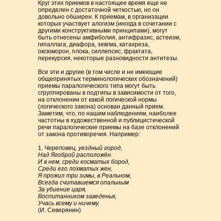
Круг этих приемов в настоящее время еще не
определен с достаточной четкостью, но он
довольно обширен. К приемам, в организации
которых участвует алогизм (иногда в сочетании с
другими конструктивными принципами), могут
быть отнесены амфиболия, антифразис, астеизм,
гипаллага, диафора, зевгма, катахреза,
оксюморон, плока, силлепсис, фрактата,
перекурсия, некоторые разновидности антитезы.
Все эти и другие (в том числе и не имеющие
общепринятых терминологических обозначений)
приемы паралогического типа могут быть
сгруппированы в подтипы в зависимости от того,
на отклонении от какой логической нормы
(логического закона) основан данный прием.
Заметим, что, по нашим наблюдениям, наиболее
частотны в художественной и публицистической
речи паралогические приемы на базе отклонений
от закона противоречия. Например:
1.
Череповец, уездный город,
Над Ягоброй расположён.
И в нем, среди косматых бород,
Среди его лохматых жен,
Я прожил три зимы, в Реальном,
Всегда считавшемся опальным
За убиение царя,
Воспитанником заведенья,
Учась всему и ничему.
(И. Северянин)