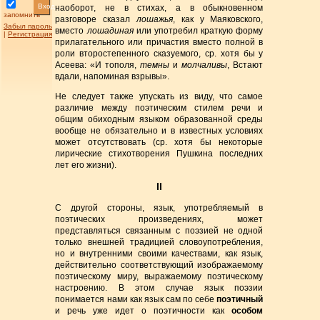
Вход
наоборот, не в стихах, а в обыкновенном
запомнить
разговоре сказал
лошажья
, как у Маяковского,
Забыл пароль
вместо
лошадиная
или употребил краткую форму
|
Регистрация
прилагательного или причастия вместо полной в
роли второстепенного сказуемого, ср. хотя бы у
Асеева: «И тополя,
темны
и
молчаливы
, Встают
вдали, напоминая взрывы».
Не следует также упускать из виду, что самое
различие между поэтическим стилем речи и
общим обиходным языком образованной среды
вообще не обязательно и в известных условиях
может отсутствовать (ср. хотя бы некоторые
лирические стихотворения Пушкина последних
лет его жизни).
II
С другой стороны, язык, употребляемый в
поэтических произведениях, может
представляться связанным с поэзией не одной
только внешней традицией словоупотребления,
но и внутренними своими качествами, как язык,
действительно соответствующий изображаемому
поэтическому миру, выражаемому поэтическому
настроению. В этом случае язык поэзии
понимается нами как язык сам по себе
поэтичный
и речь уже идет о поэтичности как
особом