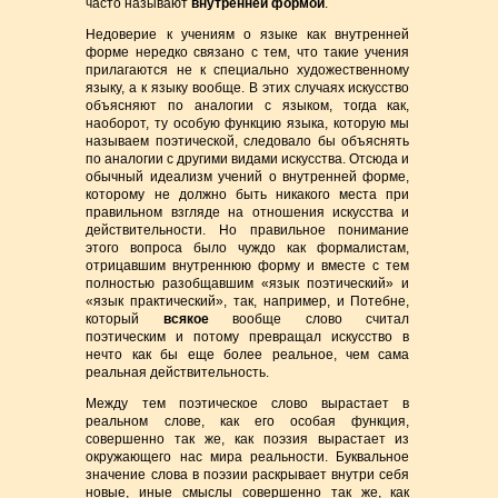
часто называют
внутренней формой
.
Недоверие к учениям о языке как внутренней
форме нередко связано с тем, что такие учения
прилагаются не к специально художественному
языку, а к языку вообще. В этих случаях искусство
объясняют по аналогии с языком, тогда как,
наоборот, ту особую функцию языка, которую мы
называем поэтической, следовало бы объяснять
по аналогии с другими видами искусства. Отсюда и
обычный идеализм учений о внутренней форме,
которому не должно быть никакого места при
правильном взгляде на отношения искусства и
действительности. Но правильное понимание
этого вопроса было чуждо как формалистам,
отрицавшим внутреннюю форму и вместе с тем
полностью разобщавшим «язык поэтический» и
«язык практический», так, например, и Потебне,
который
всякое
вообще слово считал
поэтическим и потому превращал искусство в
нечто как бы еще более реальное, чем сама
реальная действительность.
Между тем поэтическое слово вырастает в
реальном слове, как его особая функция,
совершенно так же, как поэзия вырастает из
окружающего нас мира реальности. Буквальное
значение слова в поэзии раскрывает внутри себя
новые, иные смыслы совершенно так же, как