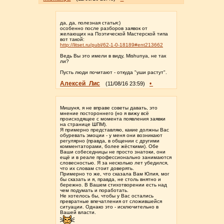
да, да, полезная статья:)
особенно после разборов заявок от
желающих на Поэтической Мастерской типа
вот такой:
http://litset.ru/publ/62-1-0-18189#ent213662
Ведь Вы это имели в виду, Mishunya, не так
ли?
Пусть люди почитают - откуда "уши растут".
Алексей_Лис
•
(11/08/16 23:59)
Мишуня, я не вправе советы давать, это
мнение постороннего (но я вижу всё
происходящее с момента появления заявки
на странице ШПМ).
Я примерно представляю, какие должны Вас
обуревать эмоции - у меня они возникают
регулярно (правда, в общении с другими
комментаторами, более жёсткими). Обе
Ваши собеседницы не просто знатоки, они
ещё и в реале профессионально занимаются
словесностью. Я за несколько лет убедился,
что их словам стоит доверять.
Примерно то же, что сказала Вам Юлия, мог
бы сказать и я, правда, не столь внятно и
бережно. В Вашем стихотворении есть над
чем подумать и поработать.
Не хотелось бы, чтобы у Вас остались
превратные впечатления от сложившейся
ситуации. Однако это - исключительно в
Вашей власти.