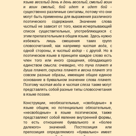
языке
веселый день
и
день веселый
,
смелый воин
и
воин смелый
,
бой идет
и
идет бой
-
существенно различные синтагмы, потому что они
могут быть применены для выражения различного
поэтического содержания. Значение слова
чистый
не зависит от того, каков исчерпывающий
список существительных, употребляющихся с
этим прилагательным в общем языке. Здесь нужно
избежать лишь смешения таких групп
словосочетаний, как например
чистая вода
, с
одной стороны, и
чистый вздор
- с другой. Но в
поэтическом языке в принципе каждое слово есть
член того или иного сращения, обладающего
единством смысла: очевидно, что
туча плачет
и
душа плачет
,
скрипка плачет
и
весна плачет
это
совсем разные образы, имеющие общее единое
основание в буквальном значении слова
плачет
.
Поэтому
чистая вода
и
чистая слеза
также могут
представлять собой разные типы словосочетания
в языке поэзии.
Конструкции, необязательные, «свободные» в
языке общем, но потенциально обязательные,
«несвободные» в языке поэтическом, также
представляют собой явление внутренней формы,
то есть отношение буквального и «более
далекого» значений. Постпозиция или
препозиция определяемого «буквально» имеет