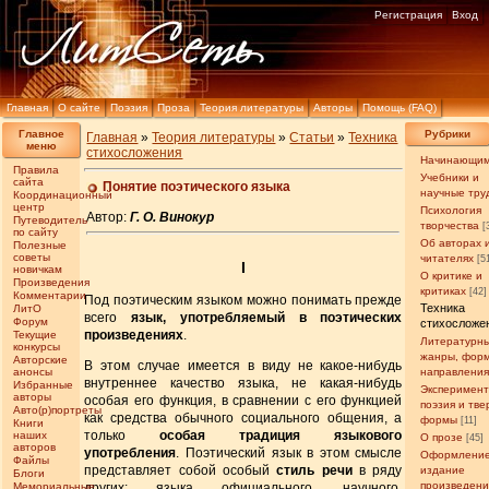
Регистрация
Вход
Главная
О сайте
Поэзия
Проза
Теория литературы
Авторы
Помощь (FAQ)
Главное
Рубрики
Главная
»
Теория литературы
»
Статьи
»
Техника
меню
стихосложения
Начинающи
Правила
Учебники и
сайта
Понятие поэтического языка
научные тру
Координационный
центр
Психология
Автор:
Г. О. Винокур
Путеводитель
творчества
[
по сайту
Об авторах 
Полезные
советы
читателях
[5
I
новичкам
О критике и
Произведения
критиках
[42]
Комментарии
Под поэтическим языком можно понимать прежде
Техника
ЛитО
всего
язык, употребляемый в поэтических
Форум
стихосложе
произведениях
.
Текущие
Литературн
конкурсы
жанры, фор
Авторские
В этом случае имеется в виду не какое-нибудь
анонсы
направлени
внутреннее качество языка, не какая-нибудь
Избранные
Эксперимен
авторы
особая его функция, в сравнении с его функцией
поэзия и тв
Авто(р)портреты
как средства обычного социального общения, а
формы
[11]
Книги
только
особая традиция языкового
наших
О прозе
[45]
авторов
употребления
. Поэтический язык в этом смысле
Оформление
Файлы
представляет собой особый
стиль речи
в ряду
издание
Блоги
произведен
Мемориальные
других: языка официального, научного,