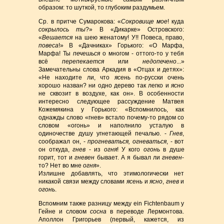
образом: то шуткой, то глубоким раздумьем.
Ср. в притче Сумарокова: «
Сокровище мое
! куда
сокрылось ты
?» В «Дикарке» Островского:
«
Вешается
на шею женатому! У!! Повеса, право,
повеса
!» В «Дачниках» Горького: «О Марфа,
Марфа! Ты
печешься
о многом - оттого-то у тебя
всё
перепекается
или
недопечено
...»
Замечательны слова Аркадия в «Отцах и детях»:
«Не находите ли, что
ясень
по-русски очень
хорошо назван? ни одно дерево так легко и
ясно
не сквозит в воздухе, как он». В особенности
интересно следующее рассуждение Матвея
Кожемякина у Горького: «Вспомнилось, как
однажды слово «гнев» встало почему-то рядом со
словом «огонь» и наполнило усталую в
одиночестве душу угнетающей печалью. -
Гнев
,
соображал он, -
прогневаться, огневаться
, - вот
он откуда,
гнев
- из
огня
! У кого
огонь
в душе
горит, тот и
гневен
бывает. А я бывал ли
гневен
-
то? Нет во мне
огня
».
Излишне добавлять, что этимологически нет
никакой связи между словами
ясень
и
ясно
,
гнев
и
огонь
.
Вспомним также разницу между еin Fichtenbaum у
Гейне и словом
сосна
в переводе Лермонтова.
Аполлон Григорьев (первый, кажется, из