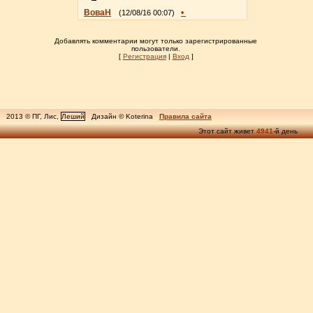
ВоваН
•
(12/08/16 00:07)
Добавлять комментарии могут только зарегистрированные
пользователи.
[
Регистрация
|
Вход
]
2013 © ПГ, Лис,
Леший
Дизайн © Koterina
Правила сайта
Этот сайт живет
4941
-й день