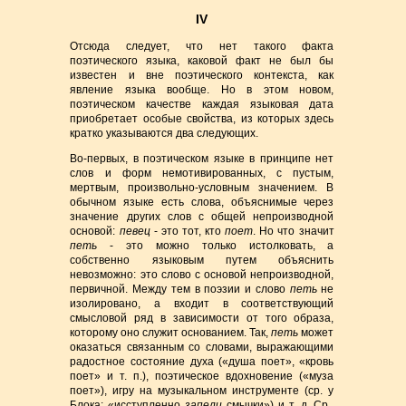
IV
Отсюда следует, что нет такого факта
поэтического языка, каковой факт не был бы
известен и вне поэтического контекста, как
явление языка вообще. Но в этом новом,
поэтическом качестве каждая языковая дата
приобретает особые свойства, из которых здесь
кратко указываются два следующих.
Во-первых, в поэтическом языке в принципе нет
слов и форм немотивированных, с пустым,
мертвым, произвольно-условным значением. В
обычном языке есть слова, объяснимые через
значение других слов с общей непроизводной
основой:
певец
- это тот, кто
поет
. Но что значит
петь
- это можно только истолковать, а
собственно языковым путем объяснить
невозможно: это слово с основой непроизводной,
первичной. Между тем в поэзии и слово
петь
не
изолировано, а входит в соответствующий
смысловой ряд в зависимости от того образа,
которому оно служит основанием. Так,
петь
может
оказаться связанным со словами, выражающими
радостное состояние духа («душа поет», «кровь
поет» и т. п.), поэтическое вдохновение («муза
поет»), игру на музыкальном инструменте (ср. у
Блока: «исступленно
запели
смычки») и т. д. Ср.,