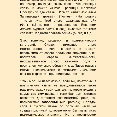
например, обычную связь слов, обозначающих
слезы
и
дождь
: «Сквозь ресницы шелковые
Проступили две слезы... Иль то
капли дождевые
Зачинающей грозы?» (Тютчев); «На родину
тянется
туча
, Чтоб только
поплакать
над ней»
(Фет); «И ничего не разрешилось Весенним
ливнем
бурных
слез
» (Блок); «Своими горькими
слезами
Над нами плакала
весна
» (он же) и т. д.
Это, конечно, касается и грамматических
категорий. Слово, имеющее только
множественное число, способно в поэзии,
независимо от своего реального значения, быть
носителем образа множественности,
неодушевленное слово женского рода -
носителем женского образа и т. д. Здесь разрыв
между «техническим» и «живым» значением
языковых фактов в принципе уничтожается.
Это было бы невозможно, если бы, во-вторых, в
поэтическом языке не преодолевалось также
различие между теми фактами, которые входят в
самую
систему языка
, и теми фактами, которые
остаются достоянием внесистемной речи, так
называемые
говоренья
(«la parole»). Порядок
слов в русском языке по большей части не
создает различий, которые могли бы иметь чисто
грамматическое значение. Но в поэтическом