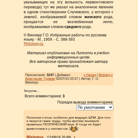
указывающих на эту вольность лермонтовского
перевода) тут же указал на аналогичное явление
в одном стихотворении Случевского, у которого с
землей
, изображаемой словом
женского
рода,
прощается
ее
возлюбленная
лето
,
изображаемая словом
среднего
рода.
© Винокур Г.О. Избранные работы по русскому
языку. - М., 1959. - С. 388-393
Philology.ru
Материал опубликован на Литсети в учебно-
информационных целях.
Все авторские права принадлежат автору
материала.
Просмотров:
3247
| Добавил:
« Назад
|
Вперед »
Анастасия_Гурман
02/07/15 03:57 | Автор: Г. О.
Винокур
Загрузка...
Всего комментариев:
3
Порядок вывода комментариев:
Полезная статья, особенно для ведущих ШПМ. Для того
и пишутся такие труды, чтобы критики понимали
правильно ПОЭТИЧЕСКИЙ язык. И тогда не будет
кривотолков и у лингвистов.
Mishunya
•
(11/08/16 20:48)