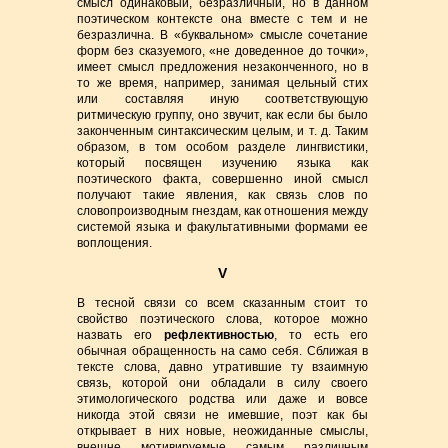
смысл одинаковый, безразличный, но в данном
поэтическом контексте она вместе с тем и не
безразлична. В «буквальном» смысле сочетание
форм без сказуемого, «не доведенное до точки»,
имеет смысл предложения незаконченного, но в
то же время, например, занимая цельный стих
или составляя иную соответствующую
ритмическую группу, оно звучит, как если бы было
законченным синтаксическим целым, и т. д. Таким
образом, в том особом разделе лингвистики,
который посвящен изучению языка как
поэтического факта, совершенно иной смысл
получают такие явления, как связь слов по
словопроизводным гнездам, как отношения между
системой языка и факультативными формами ее
воплощения.
V
В тесной связи со всем сказанным стоит то
свойство поэтического слова, которое можно
назвать его
рефлективностью
, то есть его
обычная обращенность на само себя. Сближая в
тексте слова, давно утратившие ту взаимную
связь, которой они обладали в силу своего
этимологического родства или даже и вовсе
никогда этой связи не имевшие, поэт как бы
открывает в них новые, неожиданные смыслы,
внешне мотивируемые самым различным