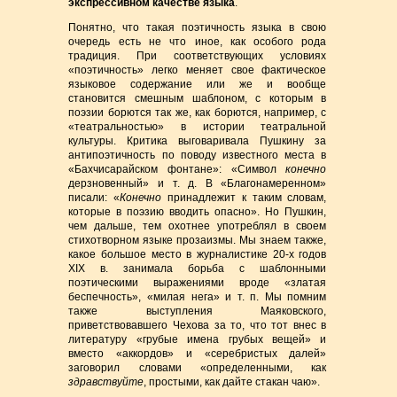
экспрессивном качестве языка
.
Понятно, что такая поэтичность языка в свою
очередь есть не что иное, как особого рода
традиция. При соответствующих условиях
«поэтичность» легко меняет свое фактическое
языковое содержание или же и вообще
становится смешным шаблоном, с которым в
поэзии борются так же, как борются, например, с
«театральностью» в истории театральной
культуры. Критика выговаривала Пушкину за
антипоэтичность по поводу известного места в
«Бахчисарайском фонтане»: «Символ
конечно
дерзновенный» и т. д. В «Благонамеренном»
писали: «
Конечно
принадлежит к таким словам,
которые в поэзию вводить опасно». Но Пушкин,
чем дальше, тем охотнее употреблял в своем
стихотворном языке прозаизмы. Мы знаем также,
какое большое место в журналистике 20-х годов
XIX в. занимала борьба с шаблонными
поэтическими выражениями вроде «златая
беспечность», «милая нега» и т. п. Мы помним
также выступления Маяковского,
приветствовавшего Чехова за то, что тот внес в
литературу «грубые имена грубых вещей» и
вместо «аккордов» и «серебристых далей»
заговорил словами «определенными, как
здравствуйте
, простыми, как дайте стакан чаю».