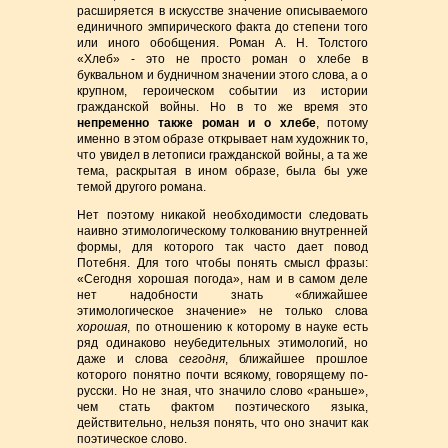
расширяется в искусстве значение описываемого
единичного эмпирического факта до степени того
или иного обобщения. Роман А. Н. Толстого
«Хлеб» - это не просто роман о хлебе в
буквальном и будничном значении этого слова, а о
крупном, героическом событии из истории
гражданской войны. Но в то же время это
непременно также роман и о хлебе
, потому
именно в этом образе открывает нам художник то,
что увидел в летописи гражданской войны, а та же
тема, раскрытая в ином образе, была бы уже
темой другого романа.
Нет поэтому никакой необходимости следовать
наивно этимологическому толкованию внутренней
формы, для которого так часто дает повод
Потебня. Для того чтобы понять смысл фразы:
«Сегодня хорошая погода», нам и в самом деле
нет надобности знать «ближайшее
этимологическое значение» не только слова
хорошая
, по отношению к которому в науке есть
ряд одинаково неубедительных этимологий, но
даже и слова
сегодня
, ближайшее прошлое
которого понятно почти всякому, говорящему по-
русски. Но не зная, что значило слово «раньше»,
чем стать фактом поэтического языка,
действительно, нельзя понять, что оно значит как
поэтическое слово.