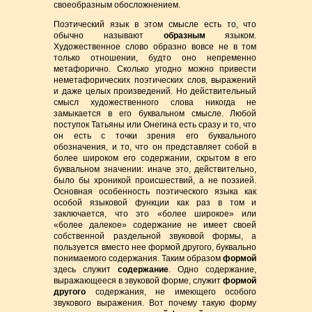
своеобразным обосложнением.
Поэтический язык в этом смысле есть то, что
обычно называют
образным
языком.
Художественное слово образно вовсе не в том
только отношении, будто оно непременно
метафорично. Сколько угодно можно привести
неметафорических поэтических слов, выражений
и даже целых произведений. Но действительный
смысл художественного слова никогда не
замыкается в его буквальном смысле. Любой
поступок Татьяны или Онегина есть сразу и то, что
он есть с точки зрения его буквального
обозначения, и то, что он представляет собой в
более широком его содержании, скрытом в его
буквальном значении: иначе это, действительно,
было бы хроникой происшествий, а не поэзией.
Основная особенность поэтического языка как
особой языковой функции как раз в том и
заключается, что это «более широкое» или
«более далекое» содержание не имеет своей
собственной раздельной звуковой формы, а
пользуется вместо нее формой другого, буквально
понимаемого содержания. Таким образом
формой
здесь служит
содержание
. Одно содержание,
выражающееся в звуковой форме, служит
формой
другого
содержания, не имеющего особого
звукового выражения. Вот почему такую форму