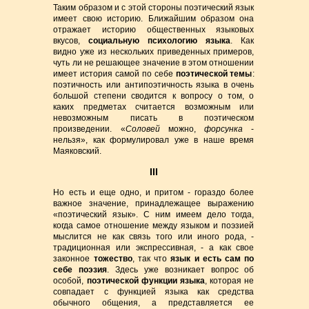
Таким образом и с этой стороны поэтический язык
имеет свою историю. Ближайшим образом она
отражает историю общественных языковых
вкусов,
социальную психологию языка
. Как
видно уже из нескольких приведенных примеров,
чуть ли не решающее значение в этом отношении
имеет история самой по себе
поэтической темы
:
поэтичность или антипоэтичность языка в очень
большой степени сводится к вопросу о том, о
каких предметах считается возможным или
невозможным писать в поэтическом
произведении. «
Соловей
можно,
форсунка
-
нельзя», как формулировал уже в наше время
Маяковский.
III
Но есть и еще одно, и притом - гораздо более
важное значение, принадлежащее выражению
«поэтический язык». С ним имеем дело тогда,
когда самое отношение между языком и поэзией
мыслится не как связь того или иного рода, -
традиционная или экспрессивная, - а как свое
законное
тожество
, так что
язык и есть сам по
себе поэзия
. Здесь уже возникает вопрос об
особой,
поэтической функции языка
, которая не
совпадает с функцией языка как средства
обычного общения, а представляется ее