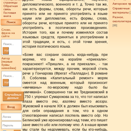
страницы
Авторское п
дипломатического, военного и т. д. Точно так же,
Обратная
Справочные
как есть формы, слова, обороты речи, которые
связь
материалы
Гостевая
[
принято или не принято употреблять в языке
книга
Разное,
науки или дипломатии, есть формы, слова,
окололитер
Поиск
обороты речи, которые принято или не принято
[86]
употреблять в поэтических произведениях.
Слово,
История того, как и почему изменялся состав
фраза на
сайте
языковых средств, принятых в употреблении в
этой традиции, и есть, с этой точки зрения,
история поэтического языка.
Найти
«Боже вас сохрани сказать когда-нибудь при
Автор
моряке, что вы на корабле «приехали»:
[первые
покраснеют! «Пришли», а не приехали», - так
буквы
никнейма]
характеризуется, между прочим, морской стиль
речи у Гончарова (Фрегат «Паллада»). В романе
Л. Соболева «Капитальный ремонт» моряк
смеется над военным, который произносит
Найти
«мичманы» по-морскому надо было бы
«мичманá». Совершенно так же Тредиаковский в
Случайные
1750 г. упрекал Сумарокова за то, что тот написал
данные
глаза
вместо
очи
,
взгляни
вместо
воззри
.
Жуковский в начале XIX в. должен был изыскивать
Вход
для себя оправдания в том, что в одном
стихотворении написал
постель
вместо
одр
. Но
Белинский уже иронизировал над теми, кто пишет
зане
вместо
ибо
или
потому что
. А в наше время
мы стали бы недоумевать, если бы кто-нибудь,