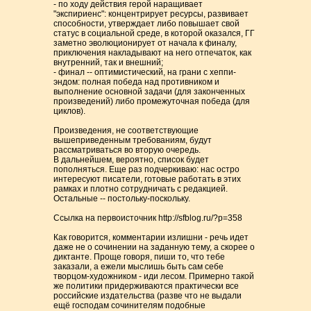
- по ходу действия герой наращивает
"экспириенс": концентрирует ресурсы, развивает
способности, утверждает либо повышает свой
статус в социальной среде, в которой оказался, ГГ
заметно эволюционирует от начала к финалу,
приключения накладывают на него отпечаток, как
внутренний, так и внешний;
- финал -- оптимистический, на грани с хеппи-
эндом: полная победа над противником и
выполнение основной задачи (для законченных
произведений) либо промежуточная победа (для
циклов).
Произведения, не соответствующие
вышеприведенным требованиям, будут
рассматриваться во вторую очередь.
В дальнейшем, вероятно, список будет
пополняться. Еще раз подчеркиваю: нас остро
интересуют писатели, готовые работать в этих
рамках и плотно сотрудничать с редакцией.
Остальные -- постольку-поскольку.
Ссылка на первоисточник http://sfblog.ru/?p=358
Как говорится, комментарии излишни - речь идет
даже не о сочинении на заданную тему, а скорее о
диктанте. Проще говоря, пиши то, что тебе
заказали, а ежели мыслишь быть сам себе
творцом-художником - иди лесом. Примерно такой
же политики придерживаются практически все
российские издательства (разве что не выдали
ещё господам сочинителям подобные