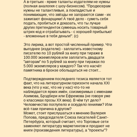
А в-третьих - яркие таланты издателям не нужны
(полная аналогия с шоу-бизнесом). "Продюсерам
нужны не талантливые, а покладистые и
понимающие, что звёзды не загораются сами - их
зажигают фонарщики! А твоё дело - суметь себя
подать, пробиться и доказать, что ты лучше
других претенденток сумеешь носить товарный
штрих-код и отрабатывать - с хорошей прибылью!
- вложенные в тебя деньги!". (с)
Это лирика, а вот простой численный пример. Что
выгоднее (издателю) - заплатить известному
писателю по 10 рублей за книгу при тираже в
100.000 экземпляров или заплатить двадцати
"авторам" по 5 рублей за книгу при тиражах по
5.000 экземпляров у каждого? Так что насчёт
памятника в бронзе обольщаться не стоит...
Подтверждением последнего тезиса является тот
факт, что на литературном горизонте начала XXI
века (что у нас, что не у нас) что-то не
наблюдается ярких имён, соизмеримых с именами
Азимова, Брэдбери или Ефремова (не говоря уже
о классиках прозы ХХ века). В чём тут дело?
Человечество поглупело и оскудело гениями? Или
всё-таки причина в другом?
Может, стоит прислушаться к мнению Валерия
Попова, председателя Союза писателей Санкт-
Петербурга, который считает, что Торговые сети
заменяют литературу маркетингом и продают не
книги (произведения литературы), а "проекты"?