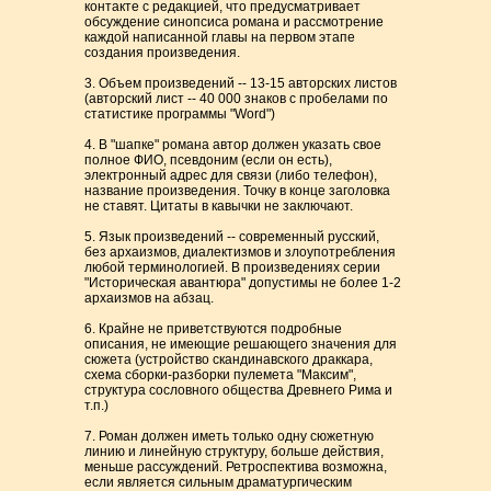
контакте с редакцией, что предусматривает
обсуждение синопсиса романа и рассмотрение
каждой написанной главы на первом этапе
создания произведения.
3. Объем произведений -- 13-15 авторских листов
(авторский лист -- 40 000 знаков с пробелами по
статистике программы "Word")
4. В "шапке" романа автор должен указать свое
полное ФИО, псевдоним (если он есть),
электронный адрес для связи (либо телефон),
название произведения. Точку в конце заголовка
не ставят. Цитаты в кавычки не заключают.
5. Язык произведений -- современный русский,
без архаизмов, диалектизмов и злоупотребления
любой терминологией. В произведениях серии
"Историческая авантюра" допустимы не более 1-2
архаизмов на абзац.
6. Крайне не приветствуются подробные
описания, не имеющие решающего значения для
сюжета (устройство скандинавского драккара,
схема сборки-разборки пулемета "Максим",
структура сословного общества Древнего Рима и
т.п.)
7. Роман должен иметь только одну сюжетную
линию и линейную структуру, больше действия,
меньше рассуждений. Ретроспектива возможна,
если является сильным драматургическим