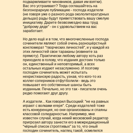
подкармливаете чиновников, давая им взятки).
Вас это устраивает? Тогда соглашайтесь на
безгонорарную публикацию - господа издатели
(не говоря уже о разного рода окололитературных
дельцах) рады будут приветствовать вашу смелую
инициативу. Дарите безвозмездно ваш труд
"доброму дяде" - он с удовольствием на вас
заработает.
Но дело ещё и в том, что многочисленные господа
сочинители являют собой очень разношёрстный
конгломерат "творческих личностей", и у каждой из
этих личностей свои тараканы (извините за
прямоту). Практически любому автору хоть раз
приходило в голову, что издания достоин только
он, единственный и неповторимый, а всех
остальных издают незаслуженно. И поэтому
господин сочинитель может испытать
нехристианскую радость, узнав, что кого-то из
коллег-соперников отфутболили - ведь это
повышает его собственные шансы быть
изданным. Печально, но это так - писатели очень
редко помогают друг другу.
А издатели... Как говорил Высоцкий: "не на равных
играют с волками егеря". Среди издателей тоже
есть конкуренция, но они организованы и спаяны
классовой солидарностью. Например, мне
известен случай, когда некий московский редактор
пригрозил автору занести его в межредакционный
"чёрный список строптивых" за то, что оный
господин сочинитель, наглец такой, осмелился