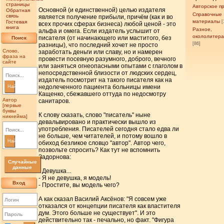
страницы
Авторское п
Основной (и единственной) целью издателя
Обратная
Справочные
связь
является получение прибыли, причём (как и во
материалы
Гостевая
[
всех прочих сферах бизнеса) любой ценой - это
книга
Разное,
альфа и омега. Если издатель услышит от
окололитер
писателя (от начинающего или маститого, без
Поиск
[86]
разницы), что последний хочет не просто
Слово,
заработать деньги или славу, но и намерен
фраза на
провести посевную разумного, доброго, вечного
сайте
или заняться огнеопасными опытами с глаголом в
непосредственной близости от людских сердец,
издатель посмотрит на такого писателя как на
недолеченного пациента больницы имени
Найти
Кащенко, сбежавшего оттуда по недосмотру
Автор
санитаров.
[первые
буквы
К слову сказать, слово "писатель" ныне
никнейма]
девальвировано и практически вышло из
употребления. Писателей сегодня стало едва ли
не больше, чем читателей, и потому вошло в
Найти
обиход безликое словцо "автор". Автор чего,
позвольте спросить? Как тут не вспомнить
Задорнова:
Случайные
данные
- Девушка...
- Я не девушка, я модель!
Вход
- Простите, вы модель чего?
А как сказал Василий Аксёнов: "Я совсем уже
отказался от концепции писателя как властителя
дум. Этого больше не существует". И это
действительно так - печально, но факт. "Фигура