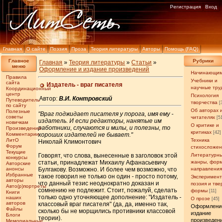
Регистрация
Вход
Главная
О сайте
Поэзия
Проза
Теория литературы
Авторы
Помощь (FAQ)
Главное
Рубрики
Главная
»
Теория литературы
»
Статьи
»
меню
Оформление и издание произведений
Начинающи
Правила
Учебники и
сайта
Издатель - враг писателя
научные тру
Координационный
центр
Психология
Автор:
В.И. Контровский
Путеводитель
творчества
[
по сайту
Об авторах 
Полезные
"Враг поджи­дает писателя у порога, имя ему -
советы
читателях
[5
изда­тель. И если редакторы, нанятые им
новичкам
О критике и
работники, случаются и милы, и полезны, то
Произведения
критиках
[42]
Комментарии
хороших издателей не бывает."
ЛитО
Техника
Николай Климонтович
Форум
стихосложе
Текущие
Говорят, что слова, вынесенные в заголовок этой
Литературн
конкурсы
статьи, принадлежат Михаилу Афанасьевичу
жанры, фор
Авторские
анонсы
Булгакову. Возможно. И более чем возможно, что
направлени
Избранные
такое говорил не только он один - просто потому,
Эксперимен
авторы
что данный тезис неоднократно доказан и
поэзия и тв
Авто(р)портреты
сомнению не подлежит. Стоит, пожалуй, сделать
формы
[11]
Книги
только одно уточняющее дополнение: "Издатель -
наших
О прозе
[45]
авторов
классовый враг писателя" (да, да, именно так,
Оформлени
Файлы
сколько бы не морщились противники классовой
издание
Блоги
теории).
произведен
Мемориальные