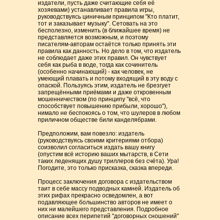
издатели, пусть даже считающие себя её
хозяевами) устанавливает правила игры,
руководствуясь циничным принципом "Кто платит,
тот и заказывает музыку". Сетовать на это
бесполезно, изменить (в ближайшее время) не
представляется возможным, и поэтому
писателям-авторам остаётся только принять эти
правила как данность. Но дело в том, что издатель
не соблюдает даже этих правил. Он чувствует
себя как рыба в воде, тогда как сочинитель
(особенно начинающий) - как человек, не
умеющий плавать и потому входящий в эту воду с
опаской. Пользуясь этим, издатель не брезгует
запрещёнными приёмами и даже откровенным
мошенничеством (по принципу "всё, что
способствует повышению прибыли, хорошо"),
нимало не беспокоясь о том, что шулеров в любом
приличном обществе били канделябрами.
Предположим, вам повезло: издатель
(руководствуясь своими критериями отбора)
соизволил согласиться издать вашу книгу
(опустим всё историю ваших мытарств, в Сети
таких леденящих душу триллеров без счёта). Ура!
Погодите, это только присказка, сказка впереди.
Процесс заключения договора с издательством
таит в себе массу подводных камней. Издатель об
этих рифах прекрасно осведомлен, а вот
подавляющее большинство авторов не имеет о
них ни малейшего представления. Подробное
описание всех перипетий "договорных сношений"