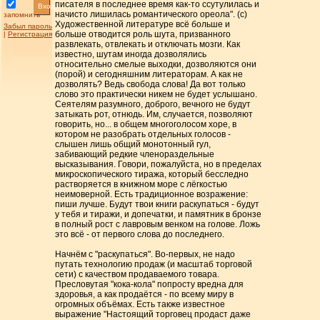
писателя в последнее время как-то ссутулилась и
Вход
начисто лишилась романтического ореола". (с)
запомнить
Художественной литературе всё больше и
Забыл пароль
больше отводится роль шута, призванного
|
Регистрация
развлекать, отвлекать и отключать мозги. Как
известно, шутам иногда дозволялись
относительно смелые выходки, дозволяются они
(порой) и сегодняшним литераторам. А как не
дозволять? Ведь свобода слова! Да вот только
слово это практически никем не будет услышано.
Сеятелям разумного, доброго, вечного не будут
затыкать рот, отнюдь. Им, случается, позволяют
говорить, но... в общем многоголосом хоре, в
котором не разобрать отдельных голосов -
слышен лишь общий монотонный гул,
забивающий редкие членораздельные
высказывания. Говори, пожалуйста, но в пределах
микроскопического тиража, который бесследно
растворяется в книжном море с лёгкостью
неимоверной. Есть традиционное возражение:
пиши лучше. Будут твои книги раскупаться - будут
у тебя и тиражи, и допечатки, и памятник в бронзе
в полный рост с лавровым венком на голове. Ложь
это всё - от первого слова до последнего.
Начнём с "раскупаться". Во-первых, не надо
путать технологию продаж (и масштаб торговой
сети) с качеством продаваемого товара.
Пресловутая "кока-кола" попросту вредна для
здоровья, а как продаётся - по всему миру в
огромных объёмах. Есть также известное
выражение "Настоящий торговец продаст даже