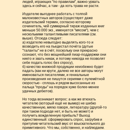
людей, играющих "по правилам", важно урвать
здесь и сейчас, а там - да хоть трава не расти.
Издателю выгоднее работать с толпой
малоизвестных авторов (существует даже
издательский термин, согласно которому
сочинитель, чей суммарный тираж изданных книг
меньше 50.000 экз., именуется "мясом"), чем с
несколькими талантливыми писателями (см.
выше). Отсюда следует:
а) издателю невыгодно выделять кого-то и
возводить его на пьедестал почёта (дутые
"таланты" не в счёт, поскольку они прекрасно
сознают, что без мощнейшей пиар-поддержки они
никто и звать никак, и потому никогда не позволят
себе подать голос без спросу),
б) качество книжной продукции неизбежно будет
падать (как ни крути, далеко не все авторы могут
именоваться писателями, и гениальные
произведения не пишутся сериями с пулемётной
скоростью - сплошь и рядом высосанные из
пальца "проды" на порядок хуже более-менее
удачных дебютов).
Но тогда возникает вопрос: а как же втюхать
читателю (который ещё не вымер) не шибко
качественную, мягко говоря, литературу (другой-то
при таком подходе нет, и быть не может) и
получить вожделенную прибыль? Выход
единственный: сформировать спрос, загрубив и
притупив читательский вкус от взыскательного до
примитивного. Что мы, собственно, и наблюдаем.