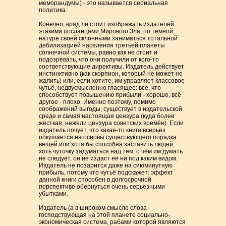
меморандумы) - это называется сериальная
политика.
Конечно, вряд ли стоит изображать издателей
этакими посланцами Мирового Зла, по тёмной
натуре своей склонными заниматься тотальной
дебилизацией населения третьей планеты
солнечной системы, равно как не стоит и
подозревать, что они получили от кого-то
соответствующие директивы. Издатель действует
инстинктивно (как скорпион, который не может не
жалить) или, если хотите, им управляет классовое
чутьё, недвусмысленно гласящее: всё, что
способствует повышению прибыли - хорошо, всё
другое - плохо. Именно поэтому, помимо
соображений выгоды, существует в издательской
среде и самая настоящая цензура (куда более
жёсткая, нежели цензура советских времён). Если
издатель почует, что какая-то книга всерьёз
покушается на основы существующего порядка
вещей или хотя бы способна заставить людей
хоть чуточку задуматься над тем, о чём им думать
не следует, он не издаст её ни под каким видом.
Издатель не позарится даже на сиюминутную
прибыль, потому что чутьё подскажет: эффект
данной книги способен в долгосрочной
перспективе обернуться очень серьёзными
убытками.
Издатель (а в широком смысле слова -
господствующая на этой планете социально-
экономическая система, рабами которой являются