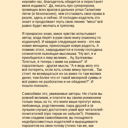
неровён час, благодетель обидится и перестанет
меня издавать". Да, писать про супергероев,
громящих всех врагов в дальних углах Галактики
легче (и безопаснее), чем отстаивать свои права в
реале, здесь и сейчас. И господин издатель это
знает и продолжает гнуть свою линию: "мясо" всё
равно будет молчать в тряпочку.
Я прекрасно знаю, какое чувство испытывает
автор, когда берёт в руки свою книгу (наконец-то
изданную!). И каждая следующая книга - это как
новая женщина, приносящая новую радость. А
помимо этого, закрадывается в голову господина
сочинителя пьянящая мыслишка: "Ну вот, я и
приобщился к лику великих... Ау, Булгаковы-
Толстые, я теперь с вами на равных!". И
параллельно - другая мысль: "А я ведь могу это
всё потерять, если хоть слово вякну против... Так
стоит ли возмущаться из-за каких-то там жалких
денег, тем более что от такой мизерной суммы я
всё равно не разбогатею и не обеднею?". И
пошло-поехало...
Самообман это, уважаемые авторы. Не стали вы
ровней великим, и платите вы своим унижением
только лишь за то, что книги ваши прочтут жена,
любовница, родственники, пара друзей и (в
лучшем случае) достаточно узкий круг читателей-
почитателей (про тираж не забыли?). Упиваясь
этим сладким самообманом, вы поощряете
недобросовестных издателей и выращиваете
паразитов на свою голову (точно так же, как