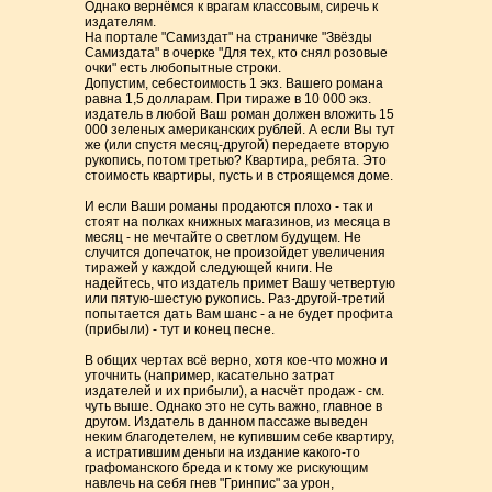
Однако вернёмся к врагам классовым, сиречь к
издателям.
На портале "Самиздат" на страничке "Звёзды
Самиздата" в очерке "Для тех, кто снял розовые
очки" есть любопытные строки.
Допустим, себестоимость 1 экз. Вашего романа
равна 1,5 долларам. При тираже в 10 000 экз.
издатель в любой Ваш роман должен вложить 15
000 зеленых американских рублей. А если Вы тут
же (или спустя месяц-другой) передаете вторую
рукопись, потом третью? Квартира, ребята. Это
стоимость квартиры, пусть и в строящемся доме.
И если Ваши романы продаются плохо - так и
стоят на полках книжных магазинов, из месяца в
месяц - не мечтайте о светлом будущем. Не
случится допечаток, не произойдет увеличения
тиражей у каждой следующей книги. Не
надейтесь, что издатель примет Вашу четвертую
или пятую-шестую рукопись. Раз-другой-третий
попытается дать Вам шанс - а не будет профита
(прибыли) - тут и конец песне.
В общих чертах всё верно, хотя кое-что можно и
уточнить (например, касательно затрат
издателей и их прибыли), а насчёт продаж - см.
чуть выше. Однако это не суть важно, главное в
другом. Издатель в данном пассаже выведен
неким благодетелем, не купившим себе квартиру,
а истратившим деньги на издание какого-то
графоманского бреда и к тому же рискующим
навлечь на себя гнев "Гринпис" за урон,