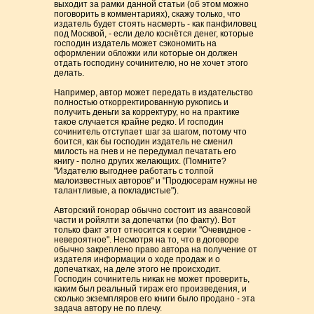
выходит за рамки данной статьи (об этом можно
поговорить в комментариях), скажу только, что
издатель будет стоять насмерть - как панфиловец
под Москвой, - если дело коснётся денег, которые
господин издатель может сэкономить на
оформлении обложки или которые он должен
отдать господину сочинителю, но не хочет этого
делать.
Например, автор может передать в издательство
полностью откорректированную рукопись и
получить деньги за корректуру, но на практике
такое случается крайне редко. И господин
сочинитель отступает шаг за шагом, потому что
боится, как бы господин издатель не сменил
милость на гнев и не передумал печатать его
книгу - полно других желающих. (Помните?
"Издателю выгоднее работать с толпой
малоизвестных авторов" и "Продюсерам нужны не
талантливые, а покладистые").
Авторский гонорар обычно состоит из авансовой
части и ройялти за допечатки (по факту). Вот
только факт этот относится к серии "Очевидное -
невероятное". Несмотря на то, что в договоре
обычно закреплено право автора на получение от
издателя информации о ходе продаж и о
допечатках, на деле этого не происходит.
Господин сочинитель никак не может проверить,
каким был реальный тираж его произведения, и
сколько экземпляров его книги было продано - эта
задача автору не по плечу.