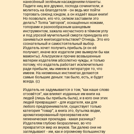
нанесённый зелёным насаждениям планеты.
Падите ниц все дружно, господа сочинители, и
молитесь на благодетеля ­- он ведь мог пойти
торговать секонд хэндом, а он издаёт ваши книги!
Но позвольте, его что, силком заставили это
делать? Толпа "авторов", оснащённых ножами,
топорами и разнообразным шанцевым
инструментом, зажала несчастного в тёмном углу
и под угрозой мучительной смерти принудила его
заниматься книгоиздательством? Отнюдь. Это его
сознательный и самостоятельный выбор.
Издатель хочет получить прибыль (и он её
получает, иначе все издатели уже вымерли бы как
мамонты). Альтруизм и прочие возвышенные
материи издателям абсолютно чужды, и только
потому, что издатель работает исключительно
ради прибыли, мы имеем в литературе то, что
имеем. На низменных инстинктах делаются
самые большие деньги: так было, есть, и будет
всегда. (с)
Издатель не задумывается о том, "как наше слово
отзовётся", как влияют изданные им книги на
людей (лишь бы прибыль была), и в кого они этих
людей превращают - для издателя, как для
любого предпринимателя, существует только
категория "товар", а книга это, бутылка водки,
ароматизированный презерватив или
гигиеническая прокладка - какая разница?
Издателям глубоко безразлично, во что
превратится мир их внуков. Так далеко они не
заглядывают - им, как и огромному большинству