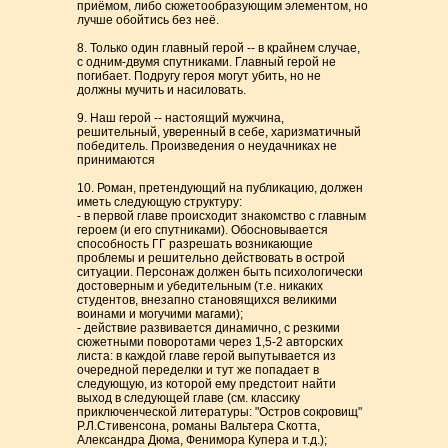
приёмом, либо сюжетообразующим элементом, но
лучше обойтись без неё.
8. Только один главный герой -- в крайнем случае,
с одним-двумя спутниками. Главный герой не
погибает. Подругу героя могут убить, но не
должны мучить и насиловать.
9. Наш герой -- настоящий мужчина,
решительный, уверенный в себе, харизматичный
победитель. Произведения о неудачниках не
принимаются
10. Роман, претендующий на публикацию, должен
иметь следующую структуру:
- в первой главе происходит знакомство с главным
героем (и его спутниками). Обосновывается
способность ГГ разрешать возникающие
проблемы и решительно действовать в острой
ситуации. Персонаж должен быть психологически
достоверным и убедительным (т.е. никаких
студентов, внезапно становящихся великими
воинами и могучими магами);
- действие развивается динамично, с резкими
сюжетными поворотами через 1,5-2 авторских
листа: в каждой главе герой выпутывается из
очередной переделки и тут же попадает в
следующую, из которой ему предстоит найти
выход в следующей главе (см. классику
приключенческой литературы: "Остров сокровищ"
Р.Л.Стивенсона, романы Вальтера Скотта,
Александра Дюма, Фенимора Купера и т.д.);