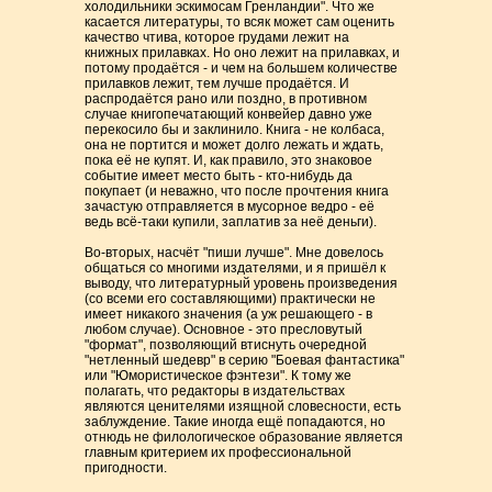
холодильники эскимосам Гренландии". Что же
касается литературы, то всяк может сам оценить
качество чтива, которое грудами лежит на
книжных прилавках. Но оно лежит на прилавках, и
потому продаётся - и чем на большем количестве
прилавков лежит, тем лучше продаётся. И
распродаётся рано или поздно, в противном
случае книгопечатающий конвейер давно уже
перекосило бы и заклинило. Книга - не колбаса,
она не портится и может долго лежать и ждать,
пока её не купят. И, как правило, это знаковое
событие имеет место быть - кто-нибудь да
покупает (и неважно, что после прочтения книга
зачастую отправляется в мусорное ведро - её
ведь всё-таки купили, заплатив за неё деньги).
Во-вторых, насчёт "пиши лучше". Мне довелось
общаться со многими издателями, и я пришёл к
выводу, что литературный уровень произведения
(со всеми его составляющими) практически не
имеет никакого значения (а уж решающего - в
любом случае). Основное - это пресловутый
"формат", позволяющий втиснуть очередной
"нетленный шедевр" в серию "Боевая фантастика"
или "Юмористическое фэнтези". К тому же
полагать, что редакторы в издательствах
являются ценителями изящной словесности, есть
заблуждение. Такие иногда ещё попадаются, но
отнюдь не филологическое образование является
главным критерием их профессиональной
пригодности.