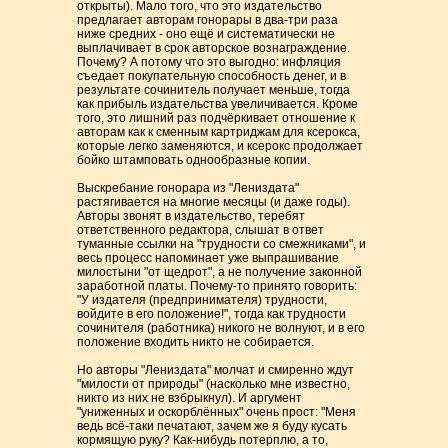
открыты). Мало того, что это издательство
предлагает авторам гонорары в два-три раза
ниже средних - оно ещё и систематически не
выплачивает в срок авторское вознаграждение.
Почему? А потому что это выгодно: инфляция
съедает покупательную способность денег, и в
результате сочинитель получает меньше, тогда
как прибыль издательства увеличивается. Кроме
того, это лишний раз подчёркивает отношение к
авторам как к сменным картриджам для ксерокса,
которые легко заменяются, и ксерокс продолжает
бойко штамповать однообразные копии.
Выскребание гонорара из "Лениздата"
растягивается на многие месяцы (и даже годы).
Авторы звонят в издательство, теребят
ответственного редактора, слышат в ответ
туманные ссылки на "трудности со смежниками", и
весь процесс напоминает уже выпрашивание
милостыни "от щедрот", а не получение законной
заработной платы. Почему-то принято говорить:
"У издателя (предпринимателя) трудности,
войдите в его положение!", тогда как трудности
сочинителя (работника) никого не волнуют, и в его
положение входить никто не собирается.
Но авторы "Лениздата" молчат и смиренно ждут
"милости от природы" (насколько мне известно,
никто из них не взбрыкнул). И аргумент
"униженных и оскорблённых" очень прост: "Меня
ведь всё-таки печатают, зачем же я буду кусать
кормящую руку? Как-нибудь потерплю, а то,