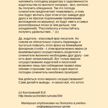
напомнить господину редактору о задолженности
издательства по выплате гонорара - мол, неплохо
бы получить обещанное. Так что господа
сочинители предпочитают помалкивать, и пока
они будут молчать (при этом остро завидуя друг
другу и не брезгуя подленькими приёмчиками
восхождения на вершину), их будут иметь в самых
разнообразных позах (и чем дальше, тем
изощрённей). "Расслабьтесь и попытайтесь
получить удовольствие...". (с)
Да, издатель - классовый враг писателя. Но
совсем не обязательно строить баррикады и
пытаться повесить этого врага на ближайшем
фонарном столбе - с этим врагом можно мирно (и
взаимовыгодно) сосуществовать (издатели и
сочинители жизненно необходимы друг другу - сие
есть факт непреложный). Вот только мирное
сосуществование издателей и писателей
возможно лишь при соблюдении правил игры
обеими сторонами: при игре в одни ворота
господин сочинитель неизбежно проиграет.
Как добиться этого мирного сосуществования?
Сами делайте выводы - я сказал всё, что хотел.
(с) Контровский В.И.
http://www.sochinitell.ru/node/394
Материал опубликован на Литсети в учебно-
информационных целях.