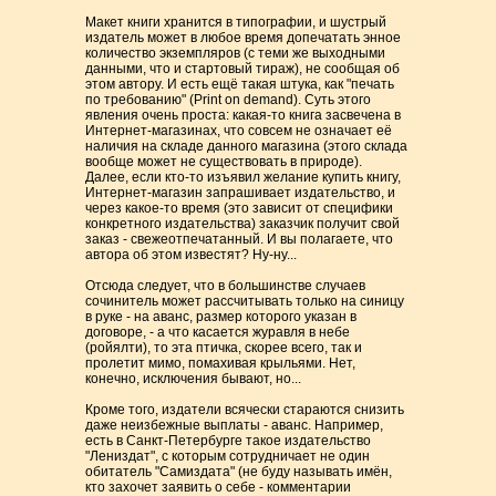
Макет книги хранится в типографии, и шустрый
издатель может в любое время допечатать энное
количество экземпляров (с теми же выходными
данными, что и стартовый тираж), не сообщая об
этом автору. И есть ещё такая штука, как "печать
по требованию" (Print on demand). Суть этого
явления очень проста: какая-то книга засвечена в
Интернет-магазинах, что совсем не означает её
наличия на складе данного магазина (этого склада
вообще может не существовать в природе).
Далее, если кто-то изъявил желание купить книгу,
Интернет-магазин запрашивает издательство, и
через какое-то время (это зависит от специфики
конкретного издательства) заказчик получит свой
заказ - свежеотпечатанный. И вы полагаете, что
автора об этом известят? Ну-ну...
Отсюда следует, что в большинстве случаев
сочинитель может рассчитывать только на синицу
в руке - на аванс, размер которого указан в
договоре, - а что касается журавля в небе
(ройялти), то эта птичка, скорее всего, так и
пролетит мимо, помахивая крыльями. Нет,
конечно, исключения бывают, но...
Кроме того, издатели всячески стараются снизить
даже неизбежные выплаты - аванс. Например,
есть в Санкт-Петербурге такое издательство
"Лениздат", с которым сотрудничает не один
обитатель "Самиздата" (не буду называть имён,
кто захочет заявить о себе - комментарии