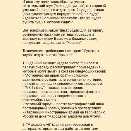
И поэтому книги, способные улучшить
читательский вкус ("книги для умных", как с кривой
ухмылкой говорят в издательской среде) никогда
(при существующем порядке вещей) не будут
издаваться большими тиражами - кто же будет
рубить сук, на котором сидит?
Вот, например, какую "инструкцию для авторов",
сочинённую маститым литературоведом и
знатным критиком Василием Владимирским,
предлагает издательство "Крылов".
Технические требования к авторам "Мужского
клуба" издательства "Крылов"
1. В данный момент издательство "Крылов" в
первую очередь рассматривает произведения,
которые могут выйти в составе следующих серий:
- "Историческая авантюра" -- историко-
авантюрные романы, альтернативная история,
приключения наших современников в прошлом;
- "МК-fantasy" -- классическая героико-
приключенческая фэнтези, городская фэнтези,
приключения наших современников в
фэнтезийных мирах;
- "Атомный город" -- посткатастрофический либо
постьядерный боевик, романы о последствиях
интервенции иностранных армий на территорию
России (в духе "Мародера" Беркема аль Атоми).
2. "Мужской клуб" крайне заинтересован в
авторах, которые готовы работать в плотном