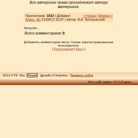
Все авторские права принадлежат автору
материала.
Просмотров:
1832
| Добавил:
« Назад
|
Вперед »
Алекс_Фо
21/09/13 15:07 | Автор: В.И. Контровский
Загрузка...
Всего комментариев:
0
Добавлять комментарии могут только зарегистрированные
пользователи.
[
Регистрация
|
Вход
]
2013 © ПГ, Лис,
Леший
Дизайн © Koterina
Правила сайта
Этот сайт живет
4943
-й день