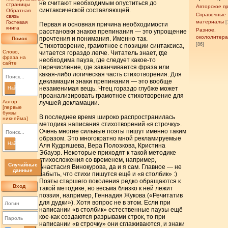
не считают необходимым опуститься до
страницы
Авторское п
синтаксической составляющей.
Обратная
Справочные
связь
материалы
Гостевая
[
Первая и основная причина необходимости
книга
Разное,
расстановки знаков препинания — это упрощение
окололитер
прочтения и понимания. Именно так.
Поиск
[86]
Стихотворение, грамотное с позиции синтаксиса,
Слово,
читается гораздо легче. Читатель знает, где
фраза на
необходима пауза, где следует какое-то
сайте
перечисление, где заканчивается фраза или
какая-либо логическая часть стихотворения. Для
декламации знаки препинания — это вообще
незаменимая вещь. Чтец гораздо глубже может
Найти
проанализировать грамотное стихотворение для
Автор
лучшей декламации.
[первые
буквы
В последнее время широко распространилась
никнейма]
методика написания стихотворений «в строчку».
Очень многие сильные поэты пишут именно таким
образом. Это многократно мной рекламируемые
Найти
Аля Кудряшева, Вера Полозкова, Кристина
Эбауэр. Некоторые приходят к такой методике
стихосложения со временем, например,
Случайные
Анастасия Винокурова, да и я сам. Главное — не
данные
забыть, что стихи пишутся ещё и «в столбик» :)
Поэты старшего поколения редко обращаются к
Вход
такой методике, но весьма близко к ней лежит
поэзия, например, Геннадия Жукова («Речитатив
для дудки»). Хотя вопрос не в этом. Если при
написании «в столбик» естественные паузы ещё
кое-как создаются разрывами строк, то при
написании «в строчку» они сглаживаются, и знаки