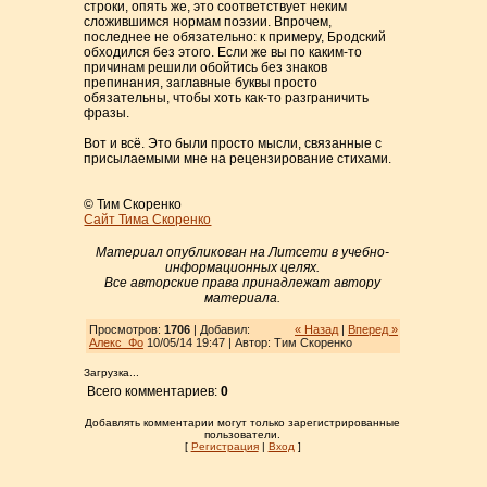
строки, опять же, это соответствует неким
сложившимся нормам поэзии. Впрочем,
последнее не обязательно: к примеру, Бродский
обходился без этого. Если же вы по каким-то
причинам решили обойтись без знаков
препинания, заглавные буквы просто
обязательны, чтобы хоть как-то разграничить
фразы.
Вот и всё. Это были просто мысли, связанные с
присылаемыми мне на рецензирование стихами.
© Тим Скоренко
Сайт Тима Скоренко
Материал опубликован на Литсети в учебно-
информационных целях.
Все авторские права принадлежат автору
материала.
Просмотров:
1706
| Добавил:
« Назад
|
Вперед »
Алекс_Фо
10/05/14 19:47 | Автор: Тим Скоренко
Загрузка...
Всего комментариев:
0
Добавлять комментарии могут только зарегистрированные
пользователи.
[
Регистрация
|
Вход
]