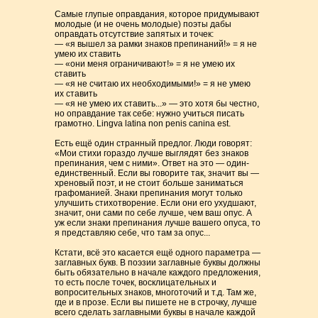
Самые глупые оправдания, которое придумывают
молодые (и не очень молодые) поэты дабы
оправдать отсутствие запятых и точек:
— «я вышел за рамки знаков препинаний!» = я не
умею их ставить
— «они меня ограничивают!» = я не умею их
ставить
— «я не считаю их необходимыми!» = я не умею
их ставить
— «я не умею их ставить...» — это хотя бы честно,
но оправдание так себе: нужно учиться писать
грамотно. Lingva latina non penis canina est.
Есть ещё один странный предлог. Люди говорят:
«Мои стихи гораздо лучше выглядят без знаков
препинания, чем с ними». Ответ на это — один-
единственный. Если вы говорите так, значит вы —
хреновый поэт, и не стоит больше заниматься
графоманией. Знаки препинания могут только
улучшить стихотворение. Если они его ухудшают,
значит, они сами по себе лучше, чем ваш опус. А
уж если знаки препинания лучше вашего опуса, то
я представляю себе, что там за опус...
Кстати, всё это касается ещё одного параметра —
заглавных букв. В поэзии заглавные буквы должны
быть обязательно в начале каждого предложения,
то есть после точек, восклицательных и
вопросительных знаков, многоточий и т.д. Там же,
где и в прозе. Если вы пишете не в строчку, лучше
всего сделать заглавными буквы в начале каждой