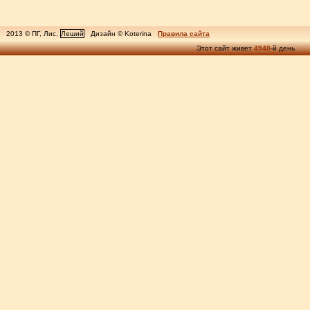
2013 © ПГ, Лис,
Леший
Дизайн © Koterina
Правила сайта
Этот сайт живет
4940
-й день