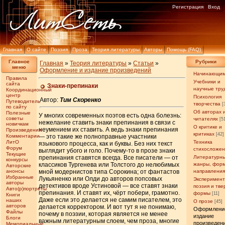
Регистрация
Вход
Главная
О сайте
Поэзия
Проза
Теория литературы
Авторы
Помощь (FAQ)
Главное
Рубрики
Главная
»
Теория литературы
»
Статьи
»
меню
Оформление и издание произведений
Начинающи
Правила
Учебники и
сайта
Знаки-препинаки
научные тру
Координационный
центр
Психология
Автор:
Тим Скоренко
Путеводитель
творчества
[
по сайту
Об авторах 
Полезные
У многих современных поэтов есть одна болезнь:
советы
читателях
[5
нежелание ставить знаки препинания в связи с
новичкам
О критике и
неумением их ставить. А ведь знаки препинания
Произведения
критиках
[42]
Комментарии
— это такие же полноправные участники
ЛитО
Техника
языкового процесса, как и буквы. Без них текст
Форум
стихосложе
выглядит убого и голо. Почему-то в прозе знаки
Текущие
препинания ставятся всегда. Все писатели — от
Литературн
конкурсы
классиков Тургенева или Толстого до нелюбимых
жанры, фор
Авторские
анонсы
мной модернистов типа Сорокина; от фантастов
направлени
Избранные
Лукьяненко или Олди до авторов попсовых
Эксперимен
авторы
детективов вроде Устиновой — все ставят знаки
поэзия и тв
Авто(р)портреты
препинания. И ставят их, чёрт побери, грамотно.
формы
[11]
Книги
Даже если это делается не самим писателем, это
наших
О прозе
[45]
авторов
делается корректором. И вот тут я не понимаю,
Оформлени
Файлы
почему в поэзии, которая является не менее
издание
Блоги
важным литературным слоем, чем проза, многие
произведен
Мемориальные