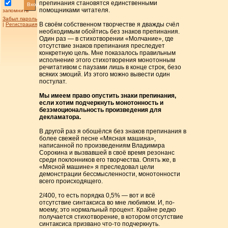
препинания становятся единственными
Вход
помощниками читателя.
запомнить
Забыл пароль
В своём собственном творчестве я дважды счёл
|
Регистрация
необходимым обойтись без знаков препинания.
Один раз — в стихотворении «Молчание», где
отсутствие знаков препинания преследует
конкретную цель. Мне показалось правильным
исполнение этого стихотворения монотонным
речитативом с паузами лишь в конце строк, безо
всяких эмоций. Из этого можно вывести один
постулат.
Мы имеем право опустить знаки препинания,
если хотим подчеркнуть монотонность и
безэмоциональность произведения для
декламатора.
В другой раз я обошёлся без знаков препинания в
более свежей песне «Мясная машина»,
написанной по произведениям Владимира
Сорокина и вызвавшей в своё время резонанс
среди поклонников его творчества. Опять же, в
«Мясной машине» я преследовал цели
демонстрации бессмысленности, монотонности
всего происходящего.
2/400, то есть порядка 0,5% — вот и всё
отсутствие синтаксиса во мне любимом. И, по-
моему, это нормальный процент. Крайне редко
получается стихотворение, в котором отсутствие
синтаксиса призвано что-то подчеркнуть.