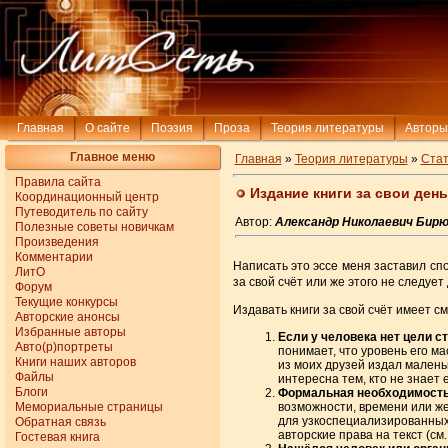
Главная
О сайте
Поэзия
Проза
Теория литературы
Авторы
Главное меню
Главная
»
Теория литературы
»
Стат
Правила сайта
Издание книги за свои день
Координационный центр
Путеводитель по сайту
Автор:
Александр Николаевич Бирю
Полезные советы новичкам
Произведения
Комментарии
Написать это эссе меня заставил спо
ЛитО
за свой счёт или же этого не следуе
Форум
Текущие конкурсы
Издавать книги за свой счёт имеет с
Авторские анонсы
Избранные авторы
Если у человека нет цели с
Авто(р)портреты
понимает, что уровень его м
Книги наших авторов
из моих друзей издал маленьк
Файлы
интересна тем, кто не знает
Блоги
Формальная необходимост
Мемориальные страницы
возможности, времени или же
для узкоспециализированных
Обратная связь
авторские права на текст (см
Гостевая книга