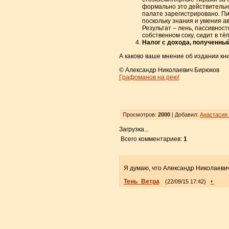
формально это действительно 
палате зарегистрировано. Пи
поскольку знания и умения а
Результат – лень, пассивност
собственном соку, сидит в тё
Налог с дохода, полученный
А каково ваше мнение об издании кни
© Александр Николаевич Бирюков
Графоманов на рею!
Просмотров:
2000
| Добавил:
Анастасия
Загрузка...
Всего комментариев:
1
Я думаю, что Александр Николаеви
Тень_Ветра
•
(22/09/15 17:42)