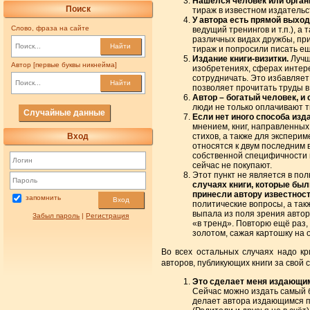
Нашёлся человек или органи
Поиск
тираж в известном издательс
У автора есть прямой выход
Слово, фраза на сайте
ведущий тренингов и т.п.), 
различных видах дружбы, при
Найти
тираж и попросили писать ещ
Издание книги-визитки.
Лучше
Автор [первые буквы никнейма]
изобретениях, сферах интере
сотрудничать. Это избавляет
Найти
позволяет прочитать труды в
Автор – богатый человек, и
люди не только оплачивают т
Случайные данные
Если нет иного способа изд
мнением, книг, направленных
Вход
стихов, а также для экспери
относятся к двум последним в
собственной специфичности и
сейчас не покупают.
Этот пункт не является в пол
случаях книги, которые был
принесли автору известност
запомнить
Вход
политические вопросы, а так
выпала из поля зрения авто
Забыл пароль
|
Регистрация
«в тренд». Повторю ещё раз,
золотом, сажая картошку на 
Во всех остальных случаях надо к
авторов, публикующих книги за свой с
Это сделает меня издающим
Сейчас можно издать самый бе
делает автора издающимся пи