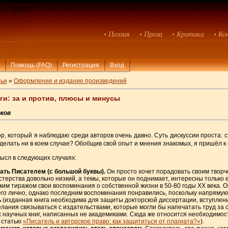
• Поэзия
• Проза
• Критика
• Ко
Помощь (FAQ)
Регистрация
Вход
ьи
»
Оформление и издание произведений
ги: за и против, плюсы и минусы
ков
р, который я наблюдаю среди авторов очень давно. Суть дискуссии проста: 
т делать ни в коем случае? Обобщив свой опыт и мнения знакомых, я пришёл 
мысл в следующих случаях:
тать Писателем (с большой буквы).
Он просто хочет порадовать своим творч
астерства довольно низкий, а темы, которые он поднимает, интересны только 
им тиражом свои воспоминания о собственной жизни в 50-80 годы XX века. Он
 его лично, однако последним воспоминания понравились, поскольку напрямую 
ь
(изданная книга необходима для защиты докторской диссертации, вступления 
лания связываться с издательствами, которые могли бы напечатать труд за с
 научных книг, написанных не академиками. Сюда же относится необходимос
. статью
«Писатель и авторское право: как защититься от плагиата?»
).