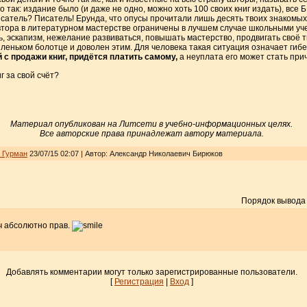
так: издание было (и даже не одно, можно хоть 100 своих книг издать), все Б
сатель? Писатель! Ерунда, что опусы прочитали лишь десять твоих знакомых, 
втора в литературном мастерстве ограничены в лучшем случае школьными уч
ь, эскапизм, нежелание развиваться, повышать мастерство, продвигать своё т
пленьком болотце и доволен этим. Для человека такая ситуация означает гибел
 с продажи книг, придётся платить самому,
а неуплата его может стать при
г за свой счёт?
Материал опубликован на Литсети в учебно-информационных целях.
Все авторские права принадлежат автору материала.
_Гурман
23/07/15 02:07 | Автор: Александр Николаевич Бирюков
Порядок вывода
ч абсолютно прав.
Добавлять комментарии могут только зарегистрированные пользователи.
[
Регистрация
|
Вход
]