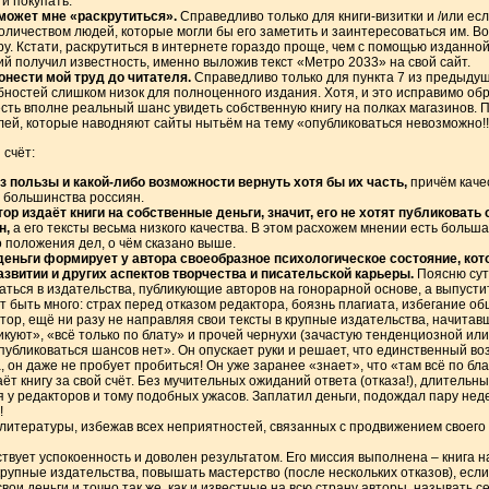
 и покупать.
может мне «раскрутиться».
Справедливо только для книги-визитки и /или ес
личеством людей, которые могли бы его заметить и заинтересоваться им. Во
ру. Кстати, раскрутиться в интернете гораздо проще, чем с помощью изданно
й получил известность, именно выложив текст «Метро 2033» на свой сайт.
нести мой труд до читателя.
Справедливо только для пункта 7 из предыдуще
ностей слишком низок для полноценного издания. Хотя, и это исправимо обр
есть вполне реальный шанс увидеть собственную книгу на полках магазинов. 
ей, которые наводняют сайты нытьём на тему «опубликоваться невозможно!!!
 счёт:
з пользы и какой-либо возможности вернуть хотя бы их часть,
причём качес
 большинства россиян.
ор издаёт книги на собственные деньги, значит, его не хотят публиковать
н,
а его тексты весьма низкого качества. В этом расхожем мнении есть больша
о положения дел, о чём сказано выше.
 деньги формирует у автора своеобразное психологическое состояние, кот
азвитии и других аспектов творчества и писательской карьеры.
Поясню суть
ться в издательства, публикующие авторов на гонорарной основе, а выпустить
 быть много: страх перед отказом редактора, боязнь плагиата, избегание об
втор, ещё ни разу не направляя свои тексты в крупные издательства, начитавш
куют», «всё только по блату» и прочей чернухи (зачастую тенденциозной ил
опубликоваться шансов нет». Он опускает руки и решает, что единственный во
, он даже не пробует пробиться! Он уже заранее «знает», что «там всё по бла
аёт книгу за свой счёт. Без мучительных ожиданий ответа (отказа!), длительн
 у редакторов и тому подобных ужасов. Заплатил деньги, подождал пару неде
!
литературы, избежав всех неприятностей, связанных с продвижением своего 
ствует успокоенность и доволен результатом. Его миссия выполнена – книга н
крупные издательства, повышать мастерство (после нескольких отказов), ес
вои деньги и точно так же, как и известные на всю страну авторы, называть