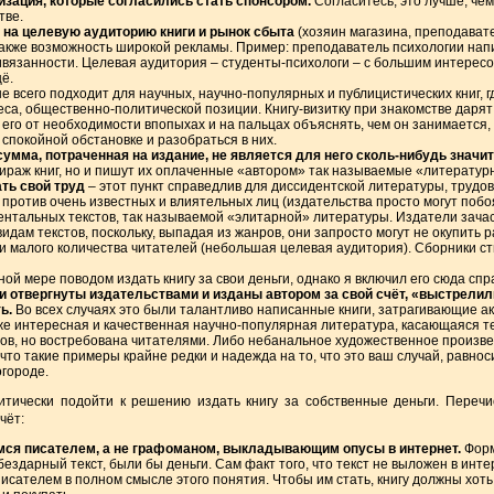
зация, которые согласились стать спонсором.
Согласитесь, это лучше, чем
тве.
 на целевую аудиторию книги и рынок сбыта
(хозяин магазина, преподавате
а также возможность широкой рекламы. Пример: преподаватель психологии нап
вязанности. Целевая аудитория – студенты-психологи – с большим интересом
ё.
 всего подходит для научных, научно-популярных и публицистических книг, г
са, общественно-политической позиции. Книгу-визитку при знакомстве дарят
 его от необходимости впопыхах и на пальцах объяснять, чем он занимается,
 спокойной обстановке и разобраться в них.
 сумма, потраченная на издание, не является для него сколь-нибудь значи
ираж книг, но и пишут их оплаченные «автором» так называемые «литератур
ать свой труд
– этот пункт справедлив для диссидентской литературы, трудо
 против очень известных и влиятельных лиц (издательства просто могут побо
ментальных текстов, так называемой «элитарной» литературы. Издатели зач
идам текстов, поскольку, выпадая из жанров, они запросто могут не окупить 
 малого количества читателей (небольшая целевая аудитория). Сборники стих
ной мере поводом издать книгу за свои деньги, однако я включил его сюда сп
и отвергнуты издательствами и изданы автором за свой счёт, «выстрели
ь.
Во всех случаях это были талантливо написанные книги, затрагивающие а
же интересная и качественная научно-популярная литература, касающаяся те
ров, но востребована читателями. Либо небанальное художественное произв
 что такие примеры крайне редки и надежда на то, что это ваш случай, равно
огороде.
ритически подойти к решению издать книгу за собственные деньги. Переч
чёт:
ся писателем, а не графоманом, выкладывающим опусы в интернет.
Форм
здарный текст, были бы деньги. Сам факт того, что текст не выложен в интер
сателем в полном смысле этого понятия. Чтобы им стать, книгу должны хоть