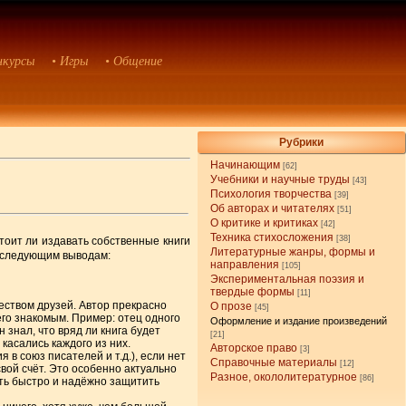
нкурсы
• Игры
• Общение
Рубрики
Начинающим
[62]
Учебники и научные труды
[43]
Психология творчества
[39]
Об авторах и читателях
[51]
О критике и критиках
[42]
Техника стихосложения
[38]
стоит ли издавать собственные книги
Литературные жанры, формы и
к следующим выводам:
направления
[105]
Экспериментальная поэзия и
твердые формы
[11]
еством друзей. Автор прекрасно
О прозе
[45]
его знакомым. Пример: отец одного
Оформление и издание произведений
 знал, что вряд ли книга будет
[21]
касались каждого из них.
Авторское право
[3]
в союз писателей и т.д.), если нет
Справочные материалы
[12]
вой счёт. Это особенно актуально
Разное, окололитературное
[86]
ть быстро и надёжно защитить