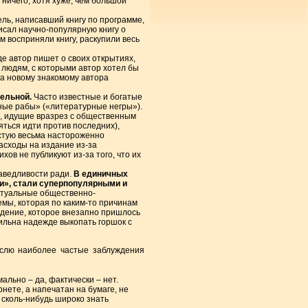
 ничего, хотя хуже, чем большой
ль, написавший книгу по программе,
исал научно-популярную книгу о
 восприняли книгу, раскупили весь
де автор пишет о своих открытиях,
 людям, с которыми автор хотел бы
 а новому знакомому автора
тельной.
Часто известные и богатые
ные рабы» («литературные негры»).
в, идущие вразрез с общественным
яться идти против последних),
астую весьма настороженно
расходы на издание из-за
ов не публикуют из-за того, что их
раведливости ради.
В единичных
ли», стали суперпопулярными и
ктуальные общественно-
мы, которая по каким-то причинам
едение, которое внезапно пришлось
сильна надежде выкопать горшок с
ислю наиболее частые заблуждения
ально – да, фактически – нет.
нете, а напечатан на бумаге, не
 сколь-нибудь широко знать