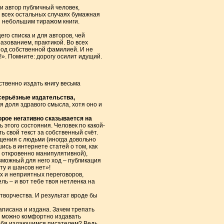
ли автор публичный человек,
 всех остальных случаях бумажная
й небольшим тиражом книги.
го списка и для авторов, чей
азованием, практикой. Во всех
Под собственной фамилией. И не
». Помните: дорогу осилит идущий.
твенно издать книгу весьма
 серьёзные издательства,
я доля здравого смысла, хотя оно и
орое негативно сказывается на
 этого состояния. Человек по какой-
 свой текст за собственный счёт.
щения с людьми (иногда довольно
ись в интернете статей о том, как
и откровенно манипулятивной),
зможный для него ход – публикация
ту и шансов нет»!
ых и неприятных переговоров,
ль – и вот тебе твоя нетленка на
творчества. И результат вроде бы
аписана и издана. Зачем трепать
ли можно комфортно издавать
 себя издающимся писателем? Ведь