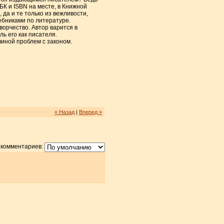
БК и ISBN на месте, в Книжной
да и те только из вежливости,
ебниками по литературе.
ворчество. Автор варится в
ь его как писателя.
чиной проблем с законом.
« Назад
|
Вперед »
 комментариев: