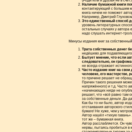
(Родители и друзья не в счёт)
Наличие бумажной книги по
контактирующий с большим ко
книга ничем не поможет авто
Например, Дмитрий Глуховски
Это единственный способ до
уровень литературных способ
остальных случаях у автора 
надо слушать интернет-тролл
Минусы издания книг за собственный
Трата собственных денег бе
недёшево для подавляющего
Бытует мнение, что если авт
следовательно, он графома
не всегда отражает истинног
Часто издание книг на свои
человеке, его мастерстве, р
то причине решает не обраща
Причин такого решения может
напряжённого) и т.д. Часто а
«начинающих нигде не опубли
решает, что «всё равно там 
за собственные деньги. Да-да
Как бы то ни было, автор изд
отстаивания авторского стиля
бумаге! Не хуже, чем у мэтров
Автор нашёл «тихую гавань» 
тот же – бумажная книга.
Автор расслабляется. Он чув
нервы, пытаясь пробиться в 
стоэкземплярные тиражи за с