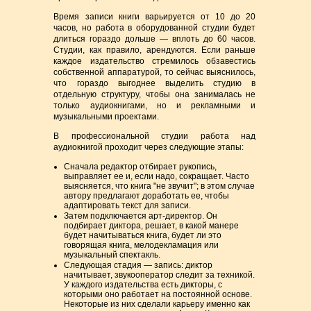
Время записи книги варьируется от 10 до 20
часов, но работа в оборудованной студии будет
длиться гораздо дольше — вплоть до 60 часов.
Студии, как правило, арендуются. Если раньше
каждое издательство стремилось обзавестись
собственной аппаратурой, то сейчас выяснилось,
что гораздо выгоднее выделить студию в
отдельную структуру, чтобы она занималась не
только аудиокнигами, но и рекламными и
музыкальными проектами.
В профессиональной студии работа над
аудиокнигой проходит через следующие этапы:
Сначала редактор отбирает рукопись,
выправляет ее и, если надо, сокращает. Часто
выясняется, что книга "не звучит"; в этом случае
автору предлагают доработать ее, чтобы
адаптировать текст для записи.
Затем подключается арт-директор. Он
подбирает диктора, решает, в какой манере
будет начитываться книга, будет ли это
говорящая книга, мелодекламация или
музыкальный спектакль.
Следующая стадия — запись: диктор
начитывает, звукооператор следит за техникой.
У каждого издательства есть дикторы, с
которыми оно работает на постоянной основе.
Некоторые из них сделали карьеру именно как