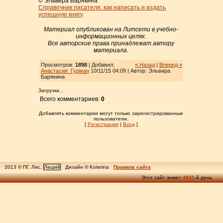
© Эльвира Барякина
Справочник писателя: как написать и издать
успешную книгу
Материал опубликован на Литсети в учебно-
информационных целях.
Все авторские права принадлежат автору
материала.
Просмотров:
1898
| Добавил:
« Назад
|
Вперед »
Анастасия_Гурман
10/11/15 04:09 | Автор: Эльвира
Барякина
Загрузка...
Всего комментариев:
0
Добавлять комментарии могут только зарегистрированные
пользователи.
[
Регистрация
|
Вход
]
2013 © ПГ, Лис,
Леший
Дизайн © Koterina
Правила сайта
Этот сайт живет
4941
-й день