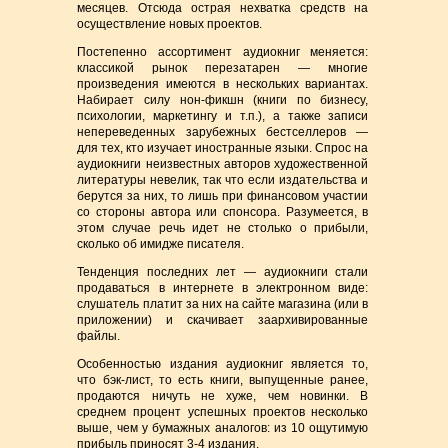
месяцев. Отсюда острая нехватка средств на
осуществление новых проектов.
Постепенно ассортимент аудиокниг меняется:
классикой рынок перезатарен — многие
произведения имеются в нескольких вариантах.
Набирает силу нон-фикшн (книги по бизнесу,
психологии, маркетингу и т.п.), а также записи
непереведенных зарубежных бестселлеров —
для тех, кто изучает иностранные языки. Спрос на
аудиокниги неизвестных авторов художественной
литературы невелик, так что если издательства и
берутся за них, то лишь при финансовом участии
со стороны автора или спонсора. Разумеется, в
этом случае речь идет не столько о прибыли,
сколько об имидже писателя.
Тенденция последних лет — аудиокниги стали
продаваться в интернете в электронном виде:
слушатель платит за них на сайте магазина (или в
приложении) и скачивает заархивированные
файлы.
Особенностью издания аудиокниг является то,
что бэк-лист, то есть книги, выпущенные ранее,
продаются ничуть не хуже, чем новинки. В
среднем процент успешных проектов несколько
выше, чем у бумажных аналогов: из 10 ощутимую
прибыль приносят 3-4 издания.