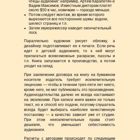
чтецы аудиокниг: например, Артем Карапетян и
Вадим Максимов. Известным дикторам платят
около $50 в час, новичкам — гораздо меньше.
Потом следует монтаж, во время которого
вырезаются все посторонние шумы: вздохи,
шелест страниц и т.п.
Затем звукорежиссер наводит окончательный
лоск.
Параллельно художник рисует обложку, а
дизайнер подготавливает ее к печати. Если речь
идет о детской аудиокниге, то к ней могут
прилагаться всевозможные раскраски, паззлы и
т.п. Книга запускается в производство, а потом
уходит на склад.
При заключении договора на книгу на бумажном
носителе издатель требует исключительную
лицензию — чтобы в течении трех-пяти лет никто,
кроме него, не мог публиковать это произведение.
Аудиоиздательства далеко не всегда настаивают
на эксклюзиве. При записи книги важен не только
текст, но и способ его подачи, поэтому слушатель
всегда будет выбирать наиболее качественную
постановку — а качество зависит уже от студии.
При этом неисключительные права стоят
дешевле, что уменьшает себестоимость
аудиокниги.
Расчеты с авторами происходят по следующим