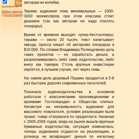
авторам ни копейки.
Вход
запомнить
Тиражи аудиокниг пока минимальные — 1000-
Забыл пароль
|
Регистрация
3000 экземпляров, при этом классика стоит
дешевле (так как авторам не надо платить
гонорары).
Время от времени выходят супер-бестселлеры:
тиражи — около 20 тысяч, текст начитывает
звезда, пресса пишет об авторских гонорарах в
$10.000. По словам Владимира Полищученко цель
таких проектов — не заработать деньги, а
разрекламировать либо само издательство, либо
книгу как таковую. Столь крупные инвестиции
окупятся, в лучшем случае, лет через семь.
На самом деле дешевый Пушкин продается в 5-8
раз быстрее дорогих современных писателей.
Поначалу аудиоиздательства в основном
работали с классическими произведениями и
архивами Гостелерадио и Общества слепых.
Несмотря на непривычность аудиокниг для
массового покупателя, условия реализации были
лучше: товар отгружался по предоплате. Начиная
с 2005-2006 годов, когда на рынок вышли крупные
бумажные издательства, ситуация изменилась:
теперь аудиокниги отдаются на реализацию, и
розница не возвращает деньги по нескольку