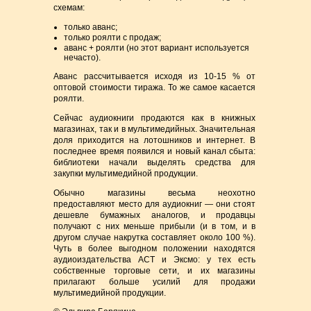
схемам:
только аванс;
только роялти с продаж;
аванс + роялти (но этот вариант используется
нечасто).
Аванс рассчитывается исходя из 10-15 % от
оптовой стоимости тиража. То же самое касается
роялти.
Сейчас аудиокниги продаются как в книжных
магазинах, так и в мультимедийных. Значительная
доля приходится на лотошников и интернет. В
последнее время появился и новый канал сбыта:
библиотеки начали выделять средства для
закупки мультимедийной продукции.
Обычно магазины весьма неохотно
предоставляют место для аудиокниг — они стоят
дешевле бумажных аналогов, и продавцы
получают с них меньше прибыли (и в том, и в
другом случае накрутка составляет около 100 %).
Чуть в более выгодном положении находятся
аудиоиздательства АСТ и Эксмо: у тех есть
собственные торговые сети, и их магазины
прилагают больше усилий для продажи
мультимедийной продукции.