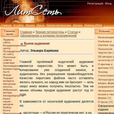
Регистрация
Вход
Главная
О сайте
Поэзия
Проза
Теория литературы
Авторы
Помощь (FAQ)
Главное
Рубрики
Главная
»
Теория литературы
»
Статьи
»
меню
Оформление и издание произведений
Начинающи
Правила
Учебники и
сайта
Рынок аудиокниг
научные тру
Координационный
центр
Психология
Автор:
Эльвира Барякина
Путеводитель
творчества
[
по сайту
Об авторах 
Полезные
советы
читателях
[5
Главной проблемой издателей аудиокниг
новичкам
О критике и
является пиратство. Это может быть и
Произведения
критиках
[42]
Комментарии
копирование уже созданной записи, и
ЛитО
Техника
аудиозапись без разрешения правообладателя.
Форум
стихосложе
Качество пиратских файлов часто оставлять
Текущие
Литературн
конкурсы
желать лучшего, но народ ими не брезгует — коль
жанры, фор
Авторские
скоро книгу можно получить бесплатно. Тем не
анонсы
направлени
Избранные
менее объемы продаж аудиокниг растут год от
Эксперимен
авторы
года.
поэзия и тв
Авто(р)портреты
формы
[11]
Книги
В зависимости от носителей аудиокниги делятся
наших
О прозе
[45]
авторов
на:
Оформлени
Файлы
издание
Блоги
кассетные — в России их практически нет, а на
произведен
Мемориальные