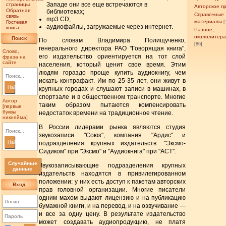
Западе они все еще встречаются в
страницы
Авторское п
Обратная
библиотеках;
Справочные
связь
mp3 CD;
материалы
Гостевая
[
аудиофайлы, загружаемые через интернет.
книга
Разное,
окололитер
Поиск
По словам Владимира Полищученко,
[86]
генерального директора РАО "Говорящая книга",
Слово,
его издательство ориентируется на тот слой
фраза на
сайте
населения, который ценит свое время. Этим
людям гораздо проще купить аудиокнигу, чем
искать контрафакт. Им по 25-35 лет, они живут в
Найти
крупных городах и слушают записи в машинах, в
спортзале и в общественном транспорте. Многие
Автор
таким образом пытаются компенсировать
[первые
буквы
недостаток времени на традиционное чтение.
никнейма]
В России лидерами рынка являются студия
звукозаписи "Союз", компания "Ардис" и
Найти
подразделения крупных издательств: "Эксмо-
Сидиком" при "Эксмо" и "Аудиокнига" при "АСТ".
Случайные
Звукозаписывающие подразделения крупных
данные
издательств находятся в привилегированном
положении: у них есть доступ к пакетам авторских
Вход
прав головной организации. Многие писатели
одним махом выдают лицензию и на публикацию
бумажной книги, и на перевод, и на озвучивание —
и все за одну цену. В результате издательство
может создавать аудиопродукцию, не платя