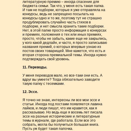
литературную премию – иногда спасение для
бюджета семьи. Так что, у меня есть такая папка.
И там не подборки, которые я уже отправляла на
конкурсы, ведь не запрещено посылать на
конкурсы одно и то же, поэтому тут не страшно
продублировать случайно часть стихов в
подборке, и нет смысла хранить такие подборки.
Нет, в этой папке просто информация о конкурсах
и премиях, положения о тех или иных премиях,
просто, чтобы не забыть, какие еще не закрылись,
у кого какой дедлайн, и часто, я просто записываю
названия премий, о которых впервые узнаю из
постов своих товарищей. Мне кажется, что есть и
вторая сторона премиальной темы. Иногда нужно
подтверждать свой уровень.
11. Переводы.
У меня переводов мало, но все-таки они есть. А
вдруг вы умеете? Тогда обязательно заводите
такую папку с тесемками.
12. Эссе.
Я точно не знаю, интересны ли все мои эссе и
статьи. Иногда под постами появляется лавина
лайков, и люди пишут, что им нравится, как я
рассказываю. Но ведь еще я восемь лет писала
эссе на разные исторические и литературные
темы в журнале, где работала. Если все это
собрать, могла бы получиться большая книга.
Пусть уж будет такая папочка.