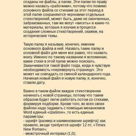
созданы не файлы, а папки. Эти папки по праву
можно назвать «рабочими», потому что помимо
основного файла со стихами за этот период в
этой папке сохраняются черновики отдельных
стихотворений, может быть, даже не оконченных,
забракованных, там же могут «висеть» и какие-то
материалы, которые я изучаю в процессе
создания сложных стихотворений, скажем, на
исторические темы.
Такую папку я называю, конечно, именем
основного файла в ней. Назвать такие папку и
основной файл для меня все равно, что назвать
книгу. Именно по такому названию я вспоминаю,
какие стихи в этой папке можно поискать.
Заканчивается такой файл тогда, когда я чувствую
необходимость «перевернуть страницу». Это
может не совпадать со сменой календарного года.
Начиная новый файл и новую папку, я, конечно,
ставлю дату.
Важно в таком файле каждое стихотворение
начинать с новой страницы, потому что таким
образом будет легче работать потом со стихами,
формируя подборки. Кроме того, во всех своих
файлах надо задавать с помощью механизмов
Word единый «Шаблон», то есть единые
параметры:
- шрифт (размер и наименование шрифта): как
правило, везде требуется шрифт 12 пт, «Times
New Roman»;
- межстрочный интервал (1,0);