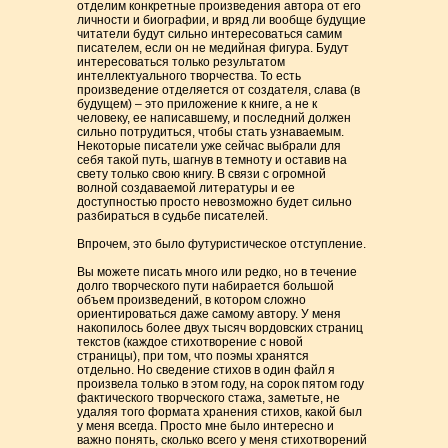
отделим конкретные произведения автора от его
личности и биографии, и вряд ли вообще будущие
читатели будут сильно интересоваться самим
писателем, если он не медийная фигура. Будут
интересоваться только результатом
интеллектуального творчества. То есть
произведение отделяется от создателя, слава (в
будущем) – это приложение к книге, а не к
человеку, ее написавшему, и последний должен
сильно потрудиться, чтобы стать узнаваемым.
Некоторые писатели уже сейчас выбрали для
себя такой путь, шагнув в темноту и оставив на
свету только свою книгу. В связи с огромной
волной создаваемой литературы и ее
доступностью просто невозможно будет сильно
разбираться в судьбе писателей.
Впрочем, это было футуристическое отступление.
Вы можете писать много или редко, но в течение
долго творческого пути набирается большой
объем произведений, в котором сложно
ориентироваться даже самому автору. У меня
накопилось более двух тысяч вордовских страниц
текстов (каждое стихотворение с новой
страницы), при том, что поэмы хранятся
отдельно. Но сведение стихов в один файл я
произвела только в этом году, на сорок пятом году
фактического творческого стажа, заметьте, не
удаляя того формата хранения стихов, какой был
у меня всегда. Просто мне было интересно и
важно понять, сколько всего у меня стихотворений