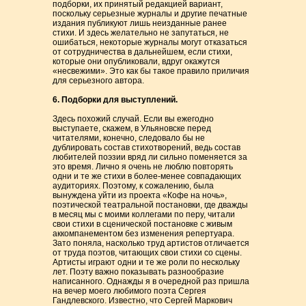
подборки, их принятый редакцией вариант,
поскольку серьезные журналы и другие печатные
издания публикуют лишь неизданные ранее
стихи. И здесь желательно не запутаться, не
ошибаться, некоторые журналы могут отказаться
от сотрудничества в дальнейшем, если стихи,
которые они опубликовали, вдруг окажутся
«несвежими». Это как бы такое правило приличия
для серьезного автора.
6. Подборки для выступлений.
Здесь похожий случай. Если вы ежегодно
выступаете, скажем, в Ульяновске перед
читателями, конечно, следовало бы не
дублировать состав стихотворений, ведь состав
любителей поэзии вряд ли сильно поменяется за
это время. Лично я очень не люблю повторять
одни и те же стихи в более-менее совпадающих
аудиториях. Поэтому, к сожалению, была
вынуждена уйти из проекта «Кофе на ночь»,
поэтической театральной постановки, где дважды
в месяц мы с моими коллегами по перу, читали
свои стихи в сценической постановке с живым
аккомпанементом без изменения репертуара.
Зато поняла, насколько труд артистов отличается
от труда поэтов, читающих свои стихи со сцены.
Артисты играют одни и те же роли по нескольку
лет. Поэту важно показывать разнообразие
написанного. Однажды я в очередной раз пришла
на вечер моего любимого поэта Сергея
Гандлевского. Известно, что Сергей Маркович