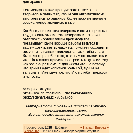
для архива.
Рекомендую также пронумеровать все ваши
творческие папки так, чтобы они автоматически
выстроились по ранжиру: более важные вначале,
вверху, менее значимые внизу.
Как бы вы ни систематизировали свои творческие
труды, лишь бы систематизировали. Это очень
облегчает «организацию производства»,
показывает, какие вообще работы ведутся в
вашем хозяйстве, и, наконец, помогает сохранить
результаты вашего творчества так, чтобы и вам
было легко разобраться, и вашим потомкам, если
что. Но главная причина построить такую систему
как раз в обратном: не для «если что», а потому
что архив будет копиться большой, лучше не
запускать. Мне кажется, что Музы любят порядок
и ясность.
© Мария Ватутина
https://sovlit.ru/tpost/orbu3daf0b-kak-hranit-
proizvedeniya-muzi-lyubyat-po
Материал опубликован на Литсети в учебно-
информационных целях.
Все авторские права принадлежат автору
материала.
Просмотров:
1018
| Добавил:
« Назад
|
Вперед »
Алекс_Фо
10/09/20 16:59 | Автор: Мария Ватутина