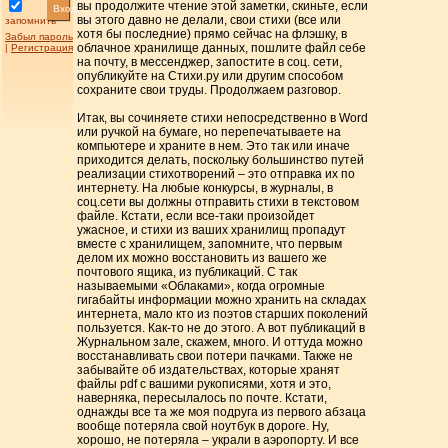
вы продолжите чтение этой заметки, скиньте, если
Вход
вы этого давно не делали, свои стихи (все или
запомнить
хотя бы последние) прямо сейчас на флэшку, в
Забыл пароль
облачное хранилище данных, пошлите файл себе
|
Регистрация
на почту, в мессенджер, запостите в соц. сети,
опубликуйте на Стихи.ру или другим способом
сохраните свои труды. Продолжаем разговор.
Итак, вы сочиняете стихи непосредственно в Word
или ручкой на бумаге, но перепечатываете на
компьютере и храните в нем. Это так или иначе
приходится делать, поскольку большинство путей
реализации стихотворений – это отправка их по
интернету. На любые конкурсы, в журналы, в
соц.сети вы должны отправить стихи в текстовом
файле. Кстати, если все-таки произойдет
ужасное, и стихи из ваших хранилищ пропадут
вместе с хранилищем, запомните, что первым
делом их можно восстановить из вашего же
почтового ящика, из публикаций. С так
называемыми «Облаками», когда огромные
гигабайты информации можно хранить на складах
интернета, мало кто из поэтов старших поколений
пользуется. Как-то не до этого. А вот публикаций в
Журнальном зале, скажем, много. И оттуда можно
восстанавливать свои потери пачками. Также не
забывайте об издательствах, которые хранят
файлы pdf с вашими рукописями, хотя и это,
наверняка, пересылалось по почте. Кстати,
однажды все та же моя подруга из первого абзаца
вообще потеряла свой ноутбук в дороге. Ну,
хорошо, не потеряла – украли в аэропорту. И все