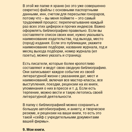
В этой же папке я храню (но это уже совершенно
секретно) файлы с основными паспортными
данными, инн, счетом для пересылки гонораров,
потому что – вы меня поймете – это самый
трудоемкий процесс: перепечатывание каждый
раз всех этих циферок и прочих индексов. Важно
оформлять библиографию правильно. Если вы
составляете список своих книг, нужно указывать
наименование издательства, год выхода, место
(город) издания. Если это публикации, укажите
наименование подборки, название журнала, год и
месяц выхода подборки, номер журнала (ил
газеты), можно указать и страницу.
Есть писатели, которые более кропотливо
составляют и ведут свою сводную библиографию.
Они записывают каждое событие из своей
литературной жизни с указанием дат, мест и
наименований, включая все мастер-классы, все
выступления, поездки, рецензии на их книги,
упоминания о них в прессе и т. д. Если есть
терпение, можно вести и такую летопись своей
литературной деятельности.
В папку с библиографией можно сохранить и
большую автобиографию, и анкету, и творческое
резюме, и рецензии на ваши книги, то есть это
такой «сейф с учредительными документами
вашей фирмы».
9. Мои книги.