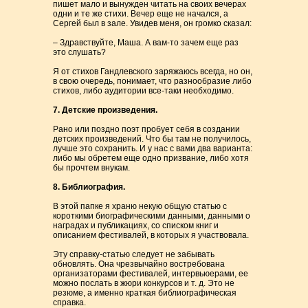
пишет мало и вынужден читать на своих вечерах
одни и те же стихи. Вечер еще не начался, а
Сергей был в зале. Увидев меня, он громко сказал:
– Здравствуйте, Маша. А вам-то зачем еще раз
это слушать?
Я от стихов Гандлевского заряжаюсь всегда, но он,
в свою очередь, понимает, что разнообразие либо
стихов, либо аудитории все-таки необходимо.
7. Детские произведения.
Рано или поздно поэт пробует себя в создании
детских произведений. Что бы там не получилось,
лучше это сохранить. И у нас с вами два варианта:
либо мы обретем еще одно призвание, либо хотя
бы прочтем внукам.
8. Библиография.
В этой папке я храню некую общую статью с
короткими биографическими данными, данными о
наградах и публикациях, со списком книг и
описанием фестивалей, в которых я участвовала.
Эту справку-статью следует не забывать
обновлять. Она чрезвычайно востребована
организаторами фестивалей, интервьюерами, ее
можно послать в жюри конкурсов и т. д. Это не
резюме, а именно краткая библиографическая
справка.