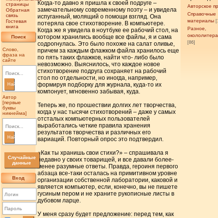
Когда-то давно я пришла к своей подруге –
страницы
Авторское п
замечательному современному поэту – и увидела
Обратная
Справочные
связь
испуганный, молящий о помощи взгляд. Она
материалы
Гостевая
[
потеряла свое стихотворение. В компьютере.
книга
Разное,
Когда же я увидела в ноутбуке ее рабочий стол, на
окололитер
котором хранились вообще все файлы, я и сама
Поиск
[86]
содрогнулась. Это было похоже на салат оливье,
Слово,
причем за каждым флажком файла хранилось еще
фраза на
по пять таких флажков, найти что- либо было
сайте
невозможно. Выяснилось, что каждое новое
стихотворение подруга сохраняет на рабочий
стол по отдельности, но иногда, например,
формируя подборку для журнала, куда-то их
Найти
компонует, мгновенно забывая, куда.
Автор
[первые
Теперь же, по прошествии долгих лет творчества,
буквы
когда у нас тысячи стихотворений – даже у самых
никнейма]
отсталых компьютерных пользователей
выработались четкие правила хранения
результатов творчества и различных его
Найти
вариаций. Повторный опрос это подтвердил.
«Как ты хранишь свои стихи?» – спрашивала я
Случайные
недавно у своих товарищей, и все давали более-
данные
менее разумные ответы. Правда, героиня первого
абзаца все-таки осталась на примитивном уровне
Вход
организации собственной лаборатории, каковой и
является компьютер, если, конечно, вы не пишете
гусиным пером и не храните рукописные листы в
дубовом ларце.
У меня сразу будет предложение: перед тем, как