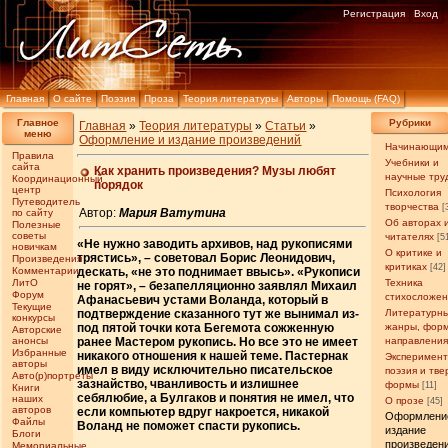
Регистрация
Вход
Главная
О сайте
Поэзия
Проза
Теория литературы
Авторы
Помощь (FAQ)
Главное
Рубрики
Главная
»
Теория литературы
»
Статьи
»
меню
Оформление и издание произведений
Начинающи
Правила
Учебники и
сайта
Как хранить произведения? Музы любят
научные тру
Координационный
порядок
центр
Психология
Путеводитель
творчества
[
Автор:
Мария Ватутина
по сайту
Об авторах 
Полезные
советы
читателях
[5
«Не нужно заводить архивов, над рукописями
новичкам
О критике и
трястись», – советовал Борис Леонидович,
Произведения
критиках
[42]
Комментарии
дескать, «не это поднимает ввысь». «Рукописи
ЛитО
Техника
не горят», – безапелляционно заявлял Михаил
Форум
стихосложе
Афанасьевич устами Воланда, который в
Текущие
подтверждение сказанного тут же вынимал из-
Литературн
конкурсы
под пятой точки кота Бегемота сожженную
жанры, фор
Авторские
анонсы
ранее Мастером рукопись. Но все это не имеет
направлени
Избранные
никакого отношения к нашей теме. Пастернак
Эксперимен
авторы
имел в виду исключительно писательское
поэзия и тв
Авто(р)портреты
зазнайство, чванливость и излишнее
формы
[11]
Книги
себялюбие, а Булгаков и понятия не имел, что
наших
О прозе
[45]
авторов
если компьютер вдруг накроется, никакой
Оформлени
Файлы
Воланд не поможет спасти рукопись.
издание
Блоги
произведен
Мемориальные