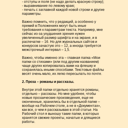
- отступы и поля (не надо делать красную строку);
- выравнивание по левому краю;
- печать с заглавной каждой новой строки и другие
параметры.
Важно помнить, что у редакций, а особенно у
премий в Положениях могут быть иные
требования к параметрам текста. Например, мне
сейчас из-за ухудшения зрения нужен
увеличенный размер шрифта и на экране, и в
распечатке – 16. Но для журнальных сайтов и
конкурсов зачастую это – 12, а иногда требуется
межстрочный интервал – 1,5.
Важно, чтобы именно эта – главная папка «Мои
папки со стихами» (или под другим названием)
чаще других копировалась вами на флешку и
сохранялась иными способами. Текстовые файлы
весят очень мало, их легко пересылать по почте.
2. Проза – романы и рассказы.
Внутри этой папки отдельно хранятся романы,
отдельно – рассказы. Но мне удобнее, чтобы
новые прозаические произведения, еще не
оконченные, хранились бы в отдельной папке –
вообще на Рабочем столе, а не в «Документах»,
как все, о чем я рассказываю в этой статье. На
Рабочий стол я выношу такие папки, в которых
хранятся свежие проекты, начатые и длящиеся
работы.