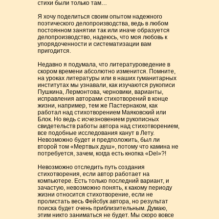
стихи были только там…
Я хочу поделиться своим опытом надежного
поэтического делопроизводства, ведь в любом
постоянном занятии так или иначе образуется
делопроизводство, надеюсь, что моя любовь к
упорядоченности и систематизации вам
пригодится.
Недавно я подумала, что литературоведение в
скором времени абсолютно изменится. Помните,
на уроках литературы или в наших гуманитарных
институтах мы узнавали, как изучаются рукописи
Пушкина, Лермонтова, черновики, варианты,
исправления авторами стихотворений в конце
жизни, например, тем же Пастернаком, как
работал над стихотворением Маяковский или
Блок. Но ведь с исчезновением рукописных
свидетельств работы автора над стихотворением,
все подобные исследования канут в Лету.
Невозможно будет и предположить, был ли
второй том «Мертвых душ», потому что камина не
потребуется, зачем, когда есть кнопка «Del»?!
Невозможно отследить путь создания
стихотворения, если автор работает на
компьютере. Есть только последний вариант, и
зачастую, невозможно понять, к какому периоду
жизни относится стихотворение, если не
пролистать весь Фейсбук автора, но результат
поиска будет очень приблизительным. Думаю,
этим никто заниматься не будет. Мы скоро вовсе