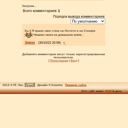
Загрузка...
Всего комментариев:
1
Порядок вывода комментариев:
Хы )) Я храню свои стихи на Литсети и на Стихире
Никаких папок на домашнем компе...
Эризн
•
(30/10/22 20:58)
Добавлять комментарии могут только зарегистрированные
пользователи.
[
Регистрация
|
Вход
]
2013 © ПГ, Лис,
Леший
Дизайн © Koterina
Правила сайта
Этот сайт живет
4940
-й день