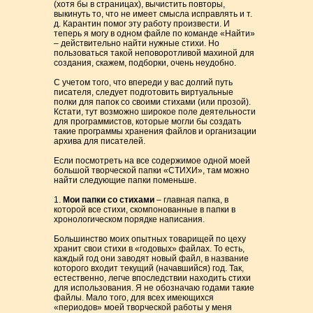
(хотя бы в страницах), вычистить повторы,
выкинуть то, что не имеет смысла исправлять и т.
д. Карантин помог эту работу произвести. И
теперь я могу в одном файле по команде «Найти»
– действительно найти нужные стихи. Но
пользоваться такой неповоротливой махиной для
создания, скажем, подборки, очень неудобно.
С учетом того, что впереди у вас долгий путь
писателя, следует подготовить виртуальные
полки для папок со своими стихами (или прозой).
Кстати, тут возможно широкое поле деятельности
для программистов, которые могли бы создать
такие программы хранения файлов и организации
архива для писателей.
Если посмотреть на все содержимое одной моей
большой творческой папки «СТИХИ», там можно
найти следующие папки поменьше.
1.
Мои папки со стихами
– главная папка, в
которой все стихи, скомпонованные в папки в
хронологическом порядке написания.
Большинство моих опытных товарищей по цеху
хранит свои стихи в «годовых» файлах. То есть,
каждый год они заводят новый файл, в название
которого входит текущий (начавшийся) год. Так,
естественно, легче впоследствии находить стихи
для использования. Я не обозначаю годами такие
файлы. Мало того, для всех имеющихся
«периодов» моей творческой работы у меня