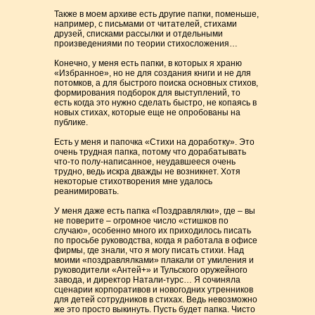
Также в моем архиве есть другие папки, поменьше,
например, с письмами от читателей, стихами
друзей, списками рассылки и отдельными
произведениями по теории стихосложения…
Конечно, у меня есть папки, в которых я храню
«Избранное», но не для создания книги и не для
потомков, а для быстрого поиска основных стихов,
формирования подборок для выступлений, то
есть когда это нужно сделать быстро, не копаясь в
новых стихах, которые еще не опробованы на
публике.
Есть у меня и папочка «Стихи на доработку». Это
очень трудная папка, потому что дорабатывать
что-то полу-написанное, неудавшееся очень
трудно, ведь искра дважды не возникнет. Хотя
некоторые стихотворения мне удалось
реанимировать.
У меня даже есть папка «Поздравлялки», где – вы
не поверите – огромное число «стишков по
случаю», особенно много их приходилось писать
по просьбе руководства, когда я работала в офисе
фирмы, где знали, что я могу писать стихи. Над
моими «поздравлялками» плакали от умиления и
руководители «Антей+» и Тульского оружейного
завода, и директор Натали-турс… Я сочиняла
сценарии корпоративов и новогодних утренников
для детей сотрудников в стихах. Ведь невозможно
же это просто выкинуть. Пусть будет папка. Чисто