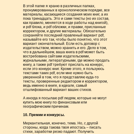
В этой папке я храню в различных папках,
пронумерованных в хронологическом порядке, все
материалы, касающиеся создания моих книг, а их
пока тринадцать. Это и сами тексты (но их состав,
как правило, меняется в ходе работы над книгой),
и pdf блока, и pdf обложки, и правки, присланные
корректором, и другие материалы. Обязательно
сохраняйте последний правленый вариант pdf,
называйте его так, чтобы было понятно, что этот
вариант окончательный. Если есть договор с
издательством, можно хранить и его. Дело в том,
что в дальнейшем, ваша книга в pdf может быть
востребована сайтами издательскими,
журнальными, литературными, где можно продать
книгу, а также pdf требуют прислать на конкурс,
если это конкурс книг. Кроме этого, я пользуюсь
текстами таких pdf, если мне нужно быть
уверенной в том, что я представляю куда-то
тексты, проверенные редактором и корректором,
ведь именно в книге, в идеале, самый
отшлифованный вариант ваших стихов.
А иногда я посылаю pdf людям, которые не могут
купить мою книгу по финансовым или
географическим причинам.
10. Премии и конкурсы.
Меркантильная, конечно, тема. Но, с другой
стороны, когда такова твоя ипостась – писать
стихи, заработки резко падают. Получить