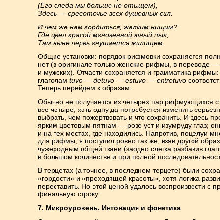
(Его следа мы больше не отыщем),
Здесь — средоточье всех душевных сил.
И чем же нам гордиться, жалким нищим?
Где цвел красой мгновенной юный пыл,
Там ныне червь гнушается жилищем.
Общие установки: порядок рифмовки сохраняется полн
нет (в оригинале только женские рифмы, в переводе —
и мужских). Отчасти сохраняется и грамматика рифмы:
глаголам
tuvo
—
detuvo
—
estuvo
—
entretuvo
соответс
Теперь перейдем к образам.
Обычно не получается из четырех пар рифмующихся ст
все четыре; хоть одну да потребуется изменить серьез
выбрать, чем пожертвовать и что сохранить. И здесь п
ярким цветовым пятнам — розе уст и изумруду глаз; о
и на тех местах, где находились. Напротив, поцелуи м
для рифмы; я поступил ровно так же, взяв другой обра
чужеродным общей ткани (заодно слегка разбавив глаг
в большом количестве и при полной последовательност
В терцетах (а точнее, в последнем терцете) были сох
«гордости» и «преходящей красоты», хотя логика разви
переставить. Но этой ценой удалось воспроизвести с 
финальную строку.
7. Микроуровень. Интонация и фонетика