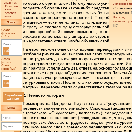
страницы
то общее с оригиналом. Потому любые усилия перевод
Авторское п
Обратная
получить об оригинале какое-либо представление, не зн
Справочны
связь
зрения, кажется, имеет в свою пользу больше доводов,
материалы
Гостевая
книга
важного при переводе не теряется). Попробуем сформу
Разное,
отыщется — если не истина, то по крайней мере некот
окололитер
Поиск
[86]
И сразу же сделаем одну оговорку: речь пойдет только
Слово,
и новоевропейской поэзии; возможно, те же соображе
фраза на
эпохам и регионам, но у автора этих строк нет соотве
сайте
и недостаточно отваги, чтобы объявить свой подход ад
На европейской почве стихотворный перевод (как и ли
Найти
изобрели римляне; но, выстраивая свою литературу ка
не потрудились дать очерка теоретических взглядов на
Автор
[первые
переводческое искусство в свои риторики и поэтики. Ин
буквы
их практика успела дать два ответа на основополагаю
никнейма]
началась с перевода «Одиссеи», сделанного Ливием А
национальную греческую систему — гекзаметр — наци
сатурновым стихом. После того как было осуществлено
Найти
метрики, переводы стали осуществляться теми же разм
2. Немного истории
Случайные
данные
Посмотрим на Цицерона. Ему в трактате «Тускулански
перевести знаменитую эпитафию Симонида (дадим ее
Вход
с греческого: «О чужеземец, возвестить (неопределен
повелительного наклонения) лакедемонянам, что здесь
повинуясь». Здесь есть трудность, видная уже на уров
слишком много слов с греческого переводятся как «сло
случае для ῥῆμα ничего лучше не даст (в переводе Л. 