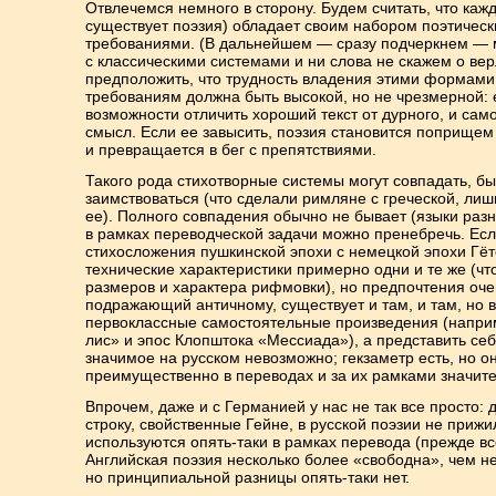
Отвлечемся немного в сторону. Будем считать, что каж
существует поэзия) обладает своим набором поэтичес
требованиями. (В дальнейшем — сразу подчеркнем — 
с классическими системами и ни слова не скажем о ве
предположить, что трудность владения этими формами 
требованиям должна быть высокой, но не чрезмерной: 
возможности отличить хороший текст от дурного, и сам
смысл. Если ее завысить, поэзия становится поприще
и превращается в бег с препятствиями.
Такого рода стихотворные системы могут совпадать, б
заимствоваться (что сделали римляне с греческой, ли
ее). Полного совпадения обычно не бывает (языки разн
в рамках переводческой задачи можно пренебречь. Есл
стихосложения пушкинской эпохи с немецкой эпохи Гёт
технические характеристики примерно одни и те же (чт
размеров и характера рифмовки), но предпочтения оче
подражающий античному, существует и там, и там, но
первоклассные самостоятельные произведения (наприм
лис» и эпос Клопштока «Мессиада»), а представить себ
значимое на русском невозможно; гекзаметр есть, но о
преимущественно в переводах и за их рамками значите
Впрочем, даже и с Германией у нас не так все просто:
строку, свойственные Гейне, в русской поэзии не прижи
используются опять-таки в рамках перевода (прежде все
Английская поэзия несколько более «свободна», чем н
но принципиальной разницы опять-таки нет.