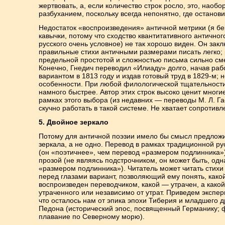
жертвовать, а, если количество строк росло, это, наобо
разбуханием, поскольку всегда непонятно, где останови
Недостаток «воспроизведения» античной метрики (я б
кавычки, потому что сходство квантитативного антично
русского очень условное) не так хорошо виден. Он закл
правильные стихи античными размерами писать легко;
предельной простотой и сложностью письма сильно см
Конечно, Гнедич переводил «Илиаду» долго, начав раб
вариантом в 1813 году и издав готовый труд в 1829-м; 
особенности. При любой филологической тщательност
намного быстрее. Автор этих строк высоко ценит мног
рамках этого выбора (из недавних — переводы М. Л. Г
скучно работать в такой системе. Не хватает сопротив
5. Двойное зеркало
Потому для античной поэзии имело бы смысл предложи
зеркала, а не одно. Перевод в рамках традиционной р
(он «поэтичнее», чем перевод «размером подлинника»
прозой (не являясь подстрочником, он может быть, одн
«размером подлинника»). Читатель может читать стихи 
перед глазами вариант, позволяющий ему понять, како
воспроизведен переводчиком, какой — утрачен, а како
утраченного или независимо от утрат. Приведем экспер
что осталось нам от эпика эпохи Тиберия и младшего 
Педона (исторический эпос, посвященный Германику; 
плавание по Северному морю).