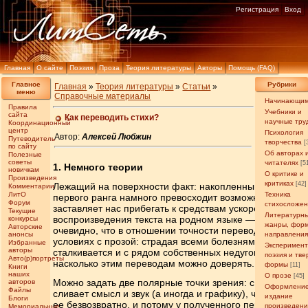
Регистрация
Вход
Главная
О сайте
Поэзия
Проза
Теория литературы
Авторы
Помощь (FAQ)
Главное
Рубрики
Главная
»
Теория литературы
»
Статьи
»
меню
Справочные материалы
Начинающи
Правила
Учебники и
сайта
Как переводить стихи?
научные тру
Координационный
центр
Психология
Автор:
Алексей Любжин
Путеводитель
творчества
[
по сайту
Об авторах 
Полезные
советы
читателях
[5
1. Немного теории
новичкам
О критике и
Произведения
критиках
[42]
Лежащий на поверхности факт: накопленный объем кул
Комментарии
ЛитО
Техника
первого ранга намного превосходит возможности чело
Форум
стихосложе
заставляет нас прибегать к средствам ускорения, из ко
Текущие
Литературн
воспроизведения текста на родном языке — одно из са
конкурсы
жанры, фор
Авторские
очевидно, что в отношении точности переводная поэзи
анонсы
направлени
условиях с прозой: страдая всеми болезнями прозаиче
Избранные
Эксперимен
авторы
сталкивается и с рядом собственных недугов. Попытаем
поэзия и тв
Авто(р)портреты
насколько этим переводам можно доверять.
формы
[11]
Книги
наших
О прозе
[45]
Можно задать две полярные точки зрения: с одной стор
авторов
Оформление
Файлы
сливает смысл и звук (а иногда и графику), что любые 
издание
Блоги
ее безвозвратно, и потому у полученного переводчиком 
произведен
Мемориальные