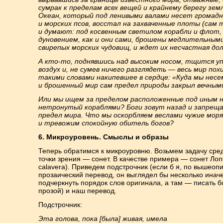
сумрак к пределам всех вещей и крайнему берегу земл
Океан, который под ленивыми валами несет громадн
и морских псов, восстал на захваченные плоты (сам
и думают: под косвенным светилом корабли и флот
дуновением, как и они сами, брошены медлительным
свирепых морских чудовищ, и ждет их несчастная дол
А кто-то, поднявшись над высоким носом, тщится у
воздух и, не сумев ничего разглядеть — весь мир по
такими словами накипевшее в сердце: «Куда мы несе
и брошенный мир сам предел природы закрыл вечным
Или мы ищем за пределом расположенные под иным н
нетронутый кораблями? Боги зовут назад и запре
предел мира. Что мы оскорбляем веслами чужие моря
и тревожим спокойную обитель богов?
6. Микроуровень. Смыслы и образы
Теперь обратимся к микроуровню. Возьмем задачу сре
точки зрения — сонет. В качестве примера — сонет Лоп
calavera). Приведем подстрочник (если б я, по вышеоп
прозаический перевод, он выглядел бы несколько инач
подчеркнуть порядок слов оригинала, а там — писать 
прозой) и наш перевод.
Подстрочник:
Эта голова, пока [была] живая, имела