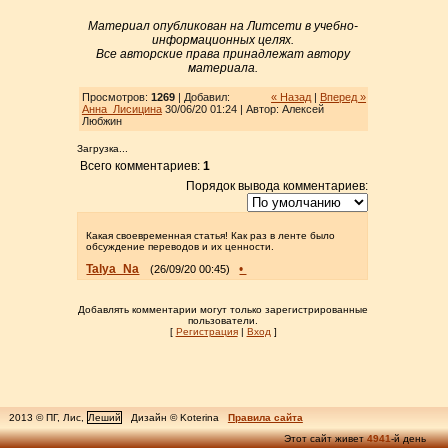
Материал опубликован на Литсети в учебно-
информационных целях.
Все авторские права принадлежат автору
материала.
Просмотров:
1269
| Добавил:
« Назад
|
Вперед »
Анна_Лисицина
30/06/20 01:24 | Автор: Алексей
Любжин
Загрузка...
Всего комментариев:
1
Порядок вывода комментариев:
Какая своевременная статья! Как раз в ленте было
обсуждение переводов и их ценности.
Talya_Na
•
(26/09/20 00:45)
Добавлять комментарии могут только зарегистрированные
пользователи.
[
Регистрация
|
Вход
]
2013 © ПГ, Лис,
Леший
Дизайн © Koterina
Правила сайта
Этот сайт живет
4941
-й день