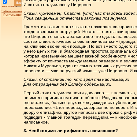
Вход
И вот что получилось у Цицерона:
запомнить
Забыл пароль
Скажи, чужеземец, Спарте, [что] нас ты здесь виде
|
Регистрация
Пока священным отечества законам повинуемся.
Грамматика латинского языка не позволяет воспроизвес
тождественных конструкций. Но это — опять-таки проза
что Цицерон очень старался и кое-что сделал на весь
соответствия: ключевое слово «повиноваться» (правда,
на ключевой конечной позиции. Но вот вместо одного 
у него целых три, и благородная простота оригинала 
которая чрезвычайно мешает важной особенности мно
эффекту от контраста между малым размером и велик
Никитич Муравьев, один из самых техничных русских поэ
перевести — уже на русский язык — уже Цицерона. И во
Скажи, о! странник то, что зрел ты нас лежащих
Для отвращенья бед Елладу обдержащих.
Первый стих получился почти дословно — к несчастью, 
не имел с оригиналом ничего общего. Раздосадованный
где осталось, больше двух веков дожидаясь публикации
переложение: «Етот перевод совершенно не верен. Ин
добрую епитафию, другое написать две строки с рифма
подводит к главной трагедии переводчика — к необхо
написанное.
3. Необходимо ли рифмовать написанное?