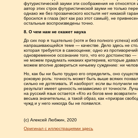
футуристической зауми эти соображения не относятся 
автор этих строк футуристической зауми не только пере
однако же без прозаического костыля нет никакой гаран
бросился в глаза (вот как раз этот самый), не привнес
остальные воспроизведены точно.
8. О чем нам не скажет наука
До сих пор я тщательно (хотя и без полного успеха) из
напрашивающейся теме — качестве. Дело здесь не стол
которая требуется в самооценке; одно из противоречи
одновременное осознание того, что его достоинство —
не можем придумать никаких критериев, которые давал
можем вполне довериться ничьему суждению: ни челове
Но, как бы ни было трудно его определить, оно существ
роковую роль: точность может быть выше всяких похвал
сильно не дотягивать. И наоборот: если вы получили не
результат имеет ценность независимо от точности. Лу
на русский язык остается «Кто из богов мне возвратил»
весьма значительны, а такой образ, как «призрак сво
чужд и у него никогда бы не появился.
(с) Алексей Любжин, 2020
Оригинал с иллюстрациями здесь