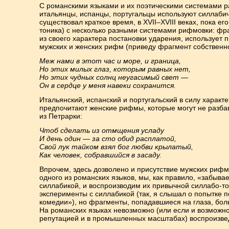
С романскими языками и их поэтическими системами р
итальянцы, испанцы, португальцы используют силлабиче
существовал краткое время, в XVII–XVIII веках, пока ег
тоника) с несколько разными системами рифмовки: фра
из своего характера постановки ударения, использует
мужских и женских рифм (приведу фрагмент собственно
Меж нами в этот час и море, и граница,
Но этих милых глаз, которым равных нет,
Но этих чудных солнц неугасимый свет —
Он в сердце у меня навеки сохранится.
Итальянский, испанский и португальский в силу характ
предпочитают женские рифмы, которые могут не разба
из Петрарки:
Чтоб сделать из отмщения усладу
И день один — за сто обид расплатой,
Свой лук тайком взял бог любви крылатый,
Как человек, собравшийся в засаду.
Впрочем, здесь дозволено и присутствие мужских рифм
одного из романских языков, мы, как правило, «забыва
силлабикой, и воспроизводим их привычной силлабо-т
эксперименты с силлабикой (так, я слышал о попытке
комедии»), но фрагменты, попадавшиеся на глаза, бол
На романских языках невозможно (или если и возможно
репутацией и в промышленных масштабах) воспроизве