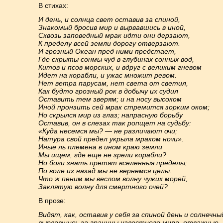
В стихах:
И день, и солнца свет оставив за спиной,
Знакомый бросив мир и вырвавшись в иной,
Сквозь заповедный мрак идти они дерзают,
К пределу всей земли дорогу отверзают.
И грозный Океан пред ними предстает,
Где скрыты сонмы чуд в глубинах сонных вод,
Китов и псов морских, и вдруг с великим гневом
Идет на корабли, и ужас множит ревом.
Нет ветра парусам, нет света от светил,
Как будто грозный рок в добычу их судил
Оставить тем зверям; и на носу высоком
Иной пронзить сей мрак стремится зорким оком;
Но скрылся мир из глаз; напрасную борьбу
Оставив, он в слезах так ропщет на судьбу:
«Куда несемся мы? — не различают очи;
Натура свой предел укрыла мраком ночи».
Иные ль племена в ином краю земли
Мы ищем, где еще не зрели корабли?
Но боги знать претят вселенныя пределы;
По воле их назад мы не вернемся целы.
Что ж пеним мы веслом волну чужих морей,
Заклятую волну для смертного очей?
В прозе:
Видят, как, оставив у себя за спиной день и солнечны
вырвавшись за границы известного мира, отважные,