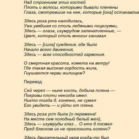
Над строением этих костей
Плоть и волосы, которыми бывали пленены
Глаза, смотревшие на нее, которые [она] останавлив
Здесь роза рта находилась,
Уже увядшая со столь ледяными поцелуями,
Здесь — глаза, изумрудом запечатленные, —
Цвет, который столь многих занимал.
Здесь — [сила] суждения, где было
Начало всего движения,
Здесь — всех способностей гармония.
О смертная красота, комета на ветру!
Где такая высокая гордость жила,
Гнушаются черви жилищем?
Перевод:
Сей череп — ныне кость, добыча тлена —
Покровы плоти некогда имел.
Никто тогда б, конечно, не сумел
Его увидеть — и уйти от плена.
Здесь роза уст была (о перемена!
На месте сем холодный белый мел),
Здесь — изумруды глаз… О кто б посмел
Пред блеском их не преклонить колено?
Здесь двигательный нерв когда-то был