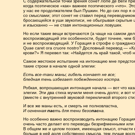
С содержательной точки зрения сонет Лопе де Веги пр
когда поэтическое «как» важнее поэтического «что». Эт
у нас ее продолжателем был Пушкин. Но до сих пор я 
со смыслами; этот сонет не ставил перед переводчиком
бросающейся в уши звукописи, не обыгрывая скрытые 
и изысканно — не ставя интонационных ловушек.
Но если такие вещи встречаются (а чаще на самом деле 
воспроизводящий эти особенности, будет точнее, чем бл
и не воспроизводящий. У Горация в строфе о гражданск
Quae caret ora cruore nostro? Дословный перевод — «
крови?» Я перевел так: «Найдется ль край такой, чтоб 
Самое жестокое испытание на интонацию мне предстоя
такие строки в начале одной элегии:
Есть все-таки маны; гибель кончает не все;
бледная тень избегает побежденного костра.
Робкая, вопрошающая интонация начала — вот что каз
элегии. Эти два стиха мучили меня очень долго; и вот 
(вместе с внутренней звуковой перекличкой второго сти
И все же маны есть, и смерть не полновластна,
И огненная
п
ас
ть для тени безо
па
с
на.
Но особенно важно воспроизводить интонацию Горация
очень часто делает его переводы безрифменными ил
В общем же и целом поэзия, имеющая смысл, отчасти 
больше в ней доля собственно смысла, тем лучше восп