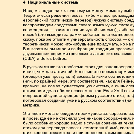
4. Национальные системы
Итак, мы подошли к ключевому моменту: моменту выб
Теоретически решения таковы: либо мы воспроизводим 
европейский поэтический перевод) чужую систему сред
воспроизводим средствами своего языка чужую систем
совмещения — заимствование чужой системы), либо м
прозой (это выходит за рамки собственно стихотворного
скажу, пока же отметим универсальность способа — он 
теоретически можно что-нибудь еще придумать, но на п
В англоязычном мире и во Франции традиция прозаич
двуязычными сериями греческих и латинских классиков —
(США) и Belles Lettres.
В русском языке эта проблема стоит для западноевроп
иначе, чем для античной. Большинство новых форм им
(оговорки уже прозвучали) весьма близкие соответстви
(или, по крайней мере, эти соответствия, как для Гейн
кровью», не ломая существующую систему, а лишь слег
античности дело обстоит совсем не так. Если XVIII век
подражаний существующие формы русского стиха, то 
потребовал создания уже на русском соответствий (нач
метрике.
Эта идея имела очевидное преимущество: серьезно возр
в прозе, где ее не стесняли уже никакие соображения, 
было особенно хорошо видно в случае сравнения гекз
стихом для перевода эпоса: шестистопный ямб, соста
стих, короче гекзаметра, и при переводе таким же чис