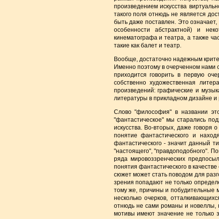
произведением искусства виртуальн
такого поля отнюдь не является дос
быть даже поставлен. Это означает,
особенности абстрактной) и нек
кинематографа и театра, а также ча
такие как балет и театр.
Вообще, достаточно надежным критер
Именно поэтому в очерченном нами 
приходится говорить в первую очер
собственно художественная литера
произведений: графические и музык
литературы в прикладном дизайне и 
Слово "философия" в названии это
"фантастическое" мы старались подх
искусства. Во-вторых, даже говоря 
понятие фантастического и наход
фантастического - значит данный т
"настоящего", "правдоподобного". П
ряда мировоззренческих предпосыл
понятия фантастического в качестве
сюжет может стать поводом для разг
зрения попадают не только определ
тому же, причины и побудительные 
несколько очерков, отталкивающих
отнюдь не сами романы и новеллы, 
мотивы имеют значение не только 