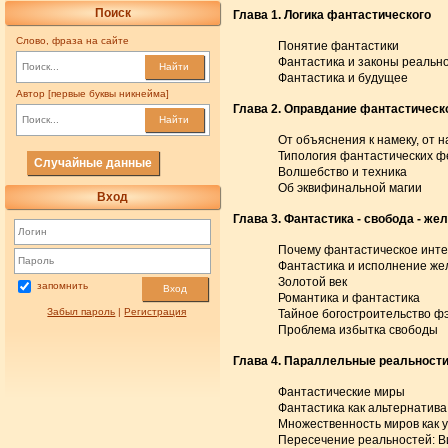
Поиск
Глава 1. Логика фантастического
Слово, фраза на сайте
Понятие фантастики
Фантастика и законы реальн
Найти
Фантастика и будущее
Автор [первые буквы никнейма]
Глава 2. Оправдание фантастическ
Найти
От объяснения к намеку, от 
Типология фантастических ф
Случайные данные
Волшебство и техника
Об эквифинальной магии
Вход
Глава 3. Фантастика - свобода - же
Почему фантастическое инт
Фантастика и исполнение же
Золотой век
запомнить
Вход
Романтика и фантастика
Забыл пароль
|
Регистрация
Тайное богостроительство ф
Проблема избытка свободы
Глава 4. Параллельные реальност
Фантастические миры
Фантастика как альтернатив
Множественность миров как 
Пересечение реальностей: В