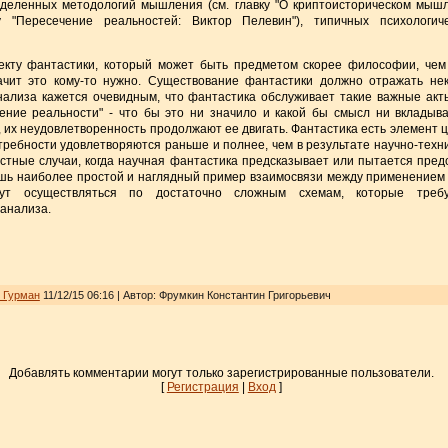
деленных методологий мышления (см. главку "О криптоисторическом мышл
у "Пересечение реальностей: Виктор Пелевин"), типичных психологиче
екту фантастики, который может быть предметом скорее философии, чем 
начит это кому-то нужно. Существование фантастики должно отражать н
анализа кажется очевидным, что фантастика обслуживает такие важные акт
ление реальности" - что бы это ни значило и какой бы смысл ни вкладыв
их неудовлетворенность продолжают ее двигать. Фантастика есть элемент 
отребности удовлетворяются раньше и полнее, чем в результате научно-техн
стные случаи, когда научная фантастика предсказывает или пытается пред
ишь наиболее простой и наглядный пример взаимосвязи между применением
ут осуществляться по достаточно сложным схемам, которые требую
 анализа.
_Гурман
11/12/15 06:16 | Автор: Фрумкин Константин Григорьевич
Добавлять комментарии могут только зарегистрированные пользователи.
[
Регистрация
|
Вход
]