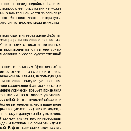
ментов от правдоподобных. Наличие
о вопрос о ее присутствии не может
ки, значительной части живописи (в
ются большая часть литературы,
кже синтетические виды искусства -
тва воплощать литературные фабулы.
ором при размышлении о фантастике
", и к нему относится, во-первых,
ски производными от литературных
ользования образов художественной
 выше, к понятиям "фантастика" и
кой эстетики, не зависящей от вида
еловеческом мышлении, использующем
в мышлении присутствует понятие
ожно различение фантастического и
бление логически требует признания
фантастического. Любое уточнение
ому любой фантастический образ или
 более интересным, что в наше поле
ации (искажения) этих взглядов, к
 поэтому в данную работу включено
В данном случае нас интересовали
дей и мотивов. Но сами эти идеи и
вой. В фантастических сюжетах мы