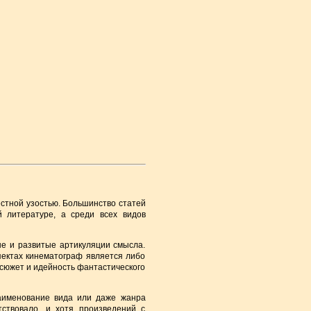
естной узостью. Большинство статей
й литературе, а среди всех видов
ые и развитые артикуляции смысла.
пектах кинематограф является либо
 сюжет и идейность фантастического
аименование вида или даже жанра
тствовало, и хотя произведений с