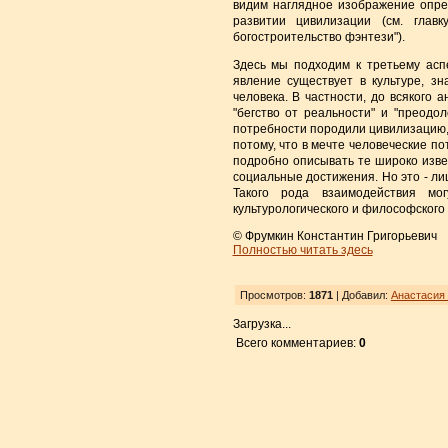
видим наглядное изображение опре
развитии цивилизации (см. главк
богостроительство фэнтези").
Здесь мы подходим к третьему асп
явление существует в культуре, з
человека. В частности, до всякого 
"бегство от реальности" и "преодо
потребности породили цивилизацию, 
потому, что в мечте человеческие п
подробно описывать те широко изве
социальные достижения. Но это - л
Такого рода взаимодействия мог
культурологического и философского
© Фрумкин Константин Григорьевич
Полностью читать здесь
Просмотров:
1871
| Добавил:
Анастасия
Загрузка...
Всего комментариев:
0