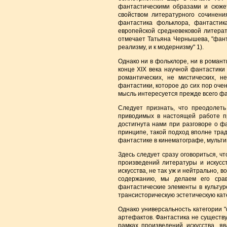
фантастическими образами и сюже
свойством литературного сочинени
фантастика фольклора, фантастик
европейской средневековой литерат
отмечает Татьяна Чернышева, "фанта
реализму, и к модернизму" 1).
Однако ни в фольклоре, ни в роман
конце XIX века научной фантастики 
романтических, не мистических, н
фантастики, которое до сих пор очен
мысль интересуется прежде всего ф
Следует признать, что преодолеть
приводимых в настоящей работе пр
достигнута нами при разговоре о фа
принципе, такой подход вполне трад
фантастике в кинематографе, мультип
Здесь следует сразу оговориться, ч
произведений литературы и искусст
искусства, не так уж и нейтрально, 
содержанию, мы делаем его срав
фантастические элементы в культур
трансисторическую эстетическую кат
Однако универсальность категории "
артефактов. Фантастика не существуе
рамках произведений искусства, я