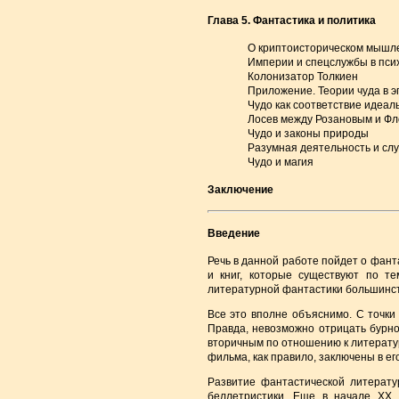
Глава 5. Фантастика и политика
О криптоисторическом мышл
Империи и спецслужбы в пси
Колонизатор Толкиен
Приложение. Теории чуда в э
Чудо как соответствие идеал
Лосев между Розановым и Ф
Чудо и законы природы
Разумная деятельность и сл
Чудо и магия
Заключение
Введение
Речь в данной работе пойдет о фант
и книг, которые существуют по те
литературной фантастики большинст
Все это вполне объяснимо. С точки
Правда, невозможно отрицать бурно
вторичным по отношению к литератур
фильма, как правило, заключены в ег
Развитие фантастической литерат
беллетристики. Еще в начале XX в