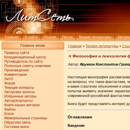
Главная
О сайте
Поэзия
Проза
Теория литературы
Авторы
Главное меню
Главная
»
Теория литературы
»
Ссы
Правила сайта
Философия и психология ф
Координационный центр
Путеводитель по сайту
Автор:
Фрумкин Константин Григо
Полезные советы новичкам
Произведения
Комментарии
Настоящая монография рассматривае
ЛитО
на вопросы: что такое фантастика, 
Форум
и какие стратегии объяснения и оп
Текущие конкурсы
попытка выявить значение характе
Авторские анонсы
современной российской фантастике
Избранные авторы
Авто(р)портреты
Книга будет представлять интерес дл
Книги наших авторов
Файлы
Блоги
Оглавление
Мемориальные страницы
Обратная связь
Введение
Гостевая книга