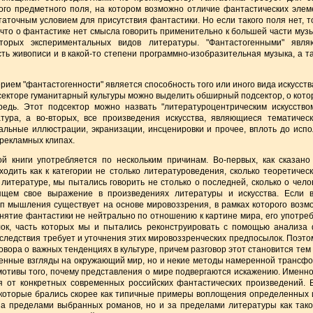
ого предметного поля, на котором возможно отличие фантастических эле
таточным условием для присутствия фантастики. Но если такого поля нет, т
 что о фантастике нет смысла говорить применительно к большей части музы
оторых экспериментальных видов литературы. "Фантастогенными" явля
сть живописи и в какой-то степени программно-изобразительная музыка, а та
ием "фантастогенности" является способность того или иного вида искусс
секторе гуманитарный культуры можно выделить обширный подсектор, о кот
едь. Этот подсектор можно назвать "литературоцентрическим искусством
тура, а во-вторых, все произведения искусства, являющиеся тематиче
альные иллюстрации, экранизации, инсценировки и прочее, вплоть до исп
рекламных клипах.
й книги употребляется по нескольким причинам. Во-первых, как сказано
одить как к категории не столько литературоведения, сколько теоретичес
о литературе, мы пытались говорить не столько о последней, сколько о ч
ящем свое выражение в произведениях литературы и искусства. Если 
ип мышления существует на основе мировоззрения, в рамках которого возм
онятие фантастики не нейтрально по отношению к картине мира, его употре
ок, часть которых мы и пытались реконструировать с помощью анализа 
 следствия требует и уточнения этих мировоззренческих предпосылок. Поэт
овора о важных тенденциях в культуре, причем разговор этот становится тем
енные взгляды на окружающий мир, но и некие методы намеренной трансформ
мотивы того, почему представления о мире подвергаются искажению. Именно
ся от конкретных современных российских фантастических произведений. 
которые брались скорее как типичные примеры воплощения определенных и
за пределами выбранных романов, но и за пределами литературы как тако