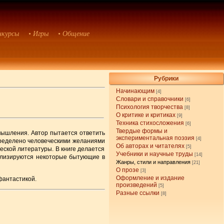
нкурсы
• Игры
• Общение
Рубрики
Начинающим
[4]
Словари и справочники
[6]
Психология творчества
[8]
О критике и критиках
[9]
Техника стихосложения
[6]
Твердые формы и
мышления. Автор пытается ответить
экспериментальная поэзия
[4]
определено человеческими желаниями
Об авторах и читателях
[5]
ской литературы. В книге делается
Учебники и научные труды
[14]
ализируются некоторые бытующие в
Жанры, стили и направления
[21]
О прозе
[3]
Оформление и издание
фантастикой.
произведений
[5]
Разные ссылки
[8]