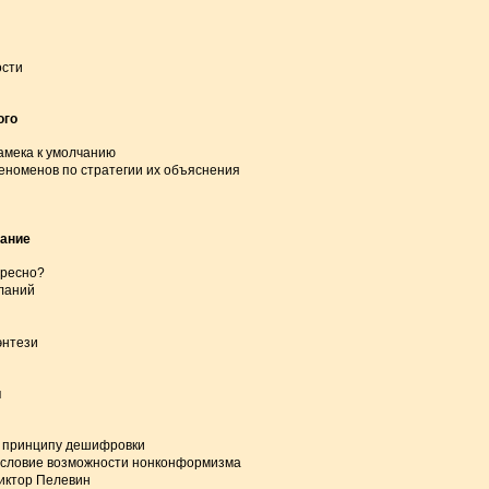
ости
ого
намека к умолчанию
еноменов по стратегии их объяснения
лание
ересно?
ланий
энтези
и
а принципу дешифровки
условие возможности нонконформизма
иктор Пелевин