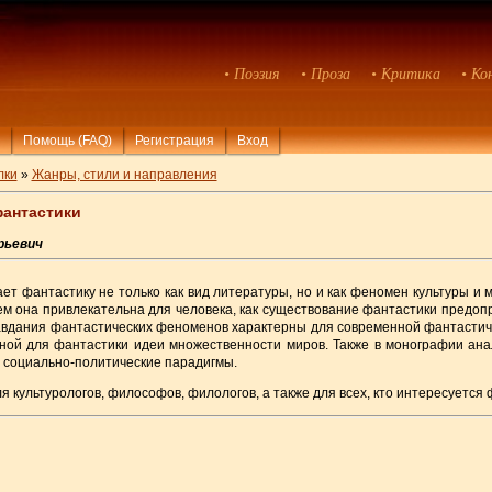
• Поэзия
• Проза
• Критика
• Ко
Помощь (FAQ)
Регистрация
Вход
лки
»
Жанры, стили и направления
антастики
рьевич
т фантастику не только как вид литературы, но и как феномен культуры и 
чем она привлекательна для человека, как существование фантастики пред
равдания фантастических феноменов характерны для современной фантастиче
рной для фантастики идеи множественности миров. Также в монографии ан
 социально-политические парадигмы.
я культурологов, философов, филологов, а также для всех, кто интересуется 