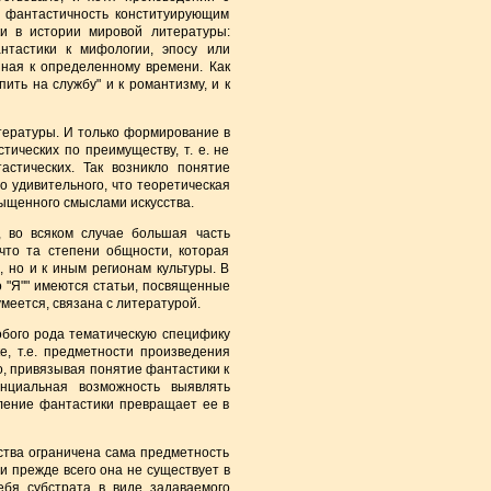
 фантастичность конституирующим
ки в истории мировой литературы:
нтастики к мифологии, эпосу или
нная к определенному времени. Как
ить на службу" и к романтизму, и к
тературы. И только формирование в
тических по преимуществу, т. е. не
астических. Так возникло понятие
го удивительного, что теоретическая
ыщенного смыслами искусства.
, во всяком случае большая часть
что та степени общности, которая
, но и к иным регионам культуры. В
о "Я"" имеются статьи, посвященные
меется, связана с литературой.
собого рода тематическую специфику
е, т.е. предметности произведения
го, привязывая понятие фантастики к
нциальная возможность выявлять
еление фантастики превращает ее в
сства ограничена сама предметность
 и прежде всего она не существует в
ебя субстрата в виде задаваемого