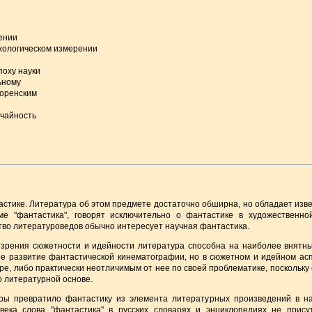
ении
хологическом измерении
поху науки
ьному
лоренским
учайность
астике. Литература об этом предмете достаточно обширна, но обладает изв
ме "фантастика", говорят исключительно о фантастике в художественно
во литературоведов обычно интересует научная фантастика.
 зрения сюжетности и идейности литература способна на наиболее внятн
е развитие фантастической кинематографии, но в сюжетном и идейном ас
е, либо практически неотличимым от нее по своей проблематике, поскольку
о литературной основе.
уры превратило фантастику из элемента литературных произведений в н
ека слова "фантастика" в русских словарях и энциклопедиях не прису