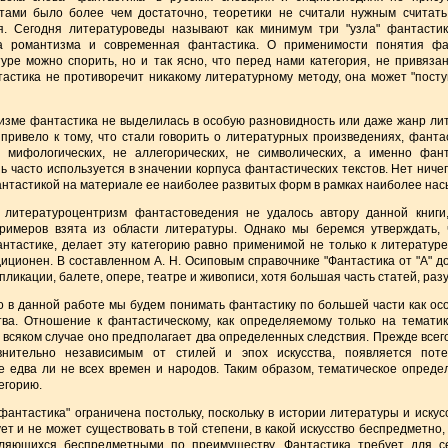
тами было более чем достаточно, теоретики не считали нужным считать
я. Сегодня литературоведы называют как минимум три "узла" фантасти
а романтизма и современная фантастика. О применимости понятия фа
уре можно спорить, но и так ясно, что перед нами категория, не привяза
стика не противоречит никакому литературному методу, она может "поступ
тизме фантастика не выделилась в особую разновидность или даже жанр ли
привело к тому, что стали говорить о литературных произведениях, фантас
е мифологических, не аллегорических, не символических, а именно фант
ь часто используется в значении корпуса фантастических текстов. Нет ниче
антастикой на материале ее наиболее развитых форм в рамках наиболее нас
 литературоцентризм фантастоведения не удалось автору данной книги
имеров взята из области литературы. Однако мы беремся утверждать, 
нтастике, делает эту категорию равно применимой не только к литературе
иционен. В составленном А. Н. Осиповым справочнике "Фантастика от "А" д
ликации, балете, опере, театре и живописи, хотя большая часть статей, разу
то в данной работе мы будем понимать фантастику по большей части как о
ва. Отношение к фантастическому, как определяемому только на тематик
во всяком случае оно предполагает два определенных следствия. Прежде все
нительно независимым от стилей и эпох искусства, появляется поте
е едва ли не всех времен и народов. Таким образом, тематическое опред
егорию.
фантастика" ограничена постольку, поскольку в истории литературы и иску
т и не может существовать в той степени, в какой искусство беспредметно,
вляющихся беспредметными по преимуществу. Фантастика требует для с