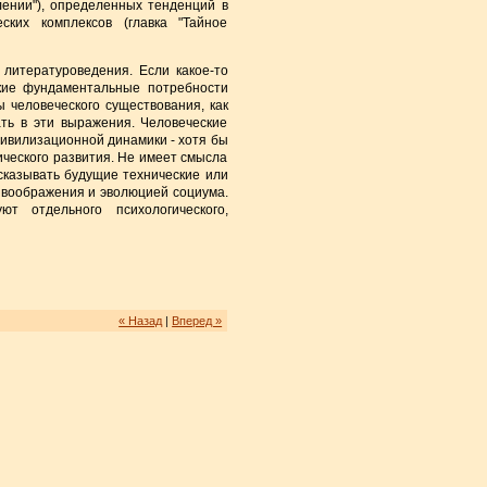
ении"), определенных тенденций в
ских комплексов (главка "Тайное
литературоведения. Если какое-то
екие фундаментальные потребности
ы человеческого существования, как
ать в эти выражения. Человеческие
цивилизационной динамики - хотя бы
ического развития. Не имеет смысла
сказывать будущие технические или
 воображения и эволюцией социума.
т отдельного психологического,
« Назад
|
Вперед »