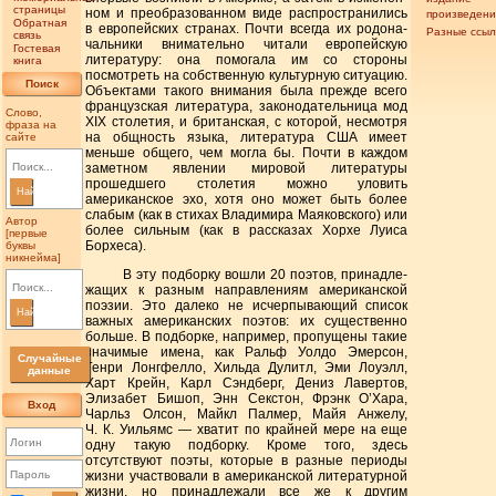
страницы
ном и преобразо­ванном виде распространились
произведен
Обратная
в европейских странах. Почти всегда их родона­
Разные ссыл
связь
чальники внимательно читали европейскую
Гостевая
литературу: она помогала им со стороны
книга
посмотреть на собственную культурную ситуацию.
Поиск
Объектами такого внимания была прежде всего
французская литература, законодатель­ница мод
Слово,
XIX столетия, и британ­ская, с которой, несмотря
фраза на
на общность языка, литература США имеет
сайте
меньше общего, чем могла бы. Почти в каждом
замет­ном явлении мировой литературы
прошедшего столетия можно уловить
Найти
американское эхо, хотя оно может быть более
слабым (как в стихах Владимира Маяковского) или
Автор
более сильным (как в рас­сказах Хорхе Луиса
[первые
Борхеса).
буквы
никнейма]
В эту подборку вошли 20 поэтов, принадле­
жащих к разным направлениям американ­ской
поэзии. Это далеко не исчерпывающий список
Найти
важных амери­канских поэтов: их существенно
больше. В подборке, напри­мер, пропущены такие
значи­мые имена, как Ральф Уолдо Эмерсон,
Случайные
Генри Лонгфелло, Хильда Дулитл, Эми Лоуэлл,
данные
Харт Крейн, Карл Сэндберг, Дениз Лавертов,
Элизабет Бишоп, Энн Секстон, Фрэнк О’Хара,
Вход
Чарльз Олсон, Майкл Палмер, Майя Анжелу,
Ч. К. Уиль­ямс — хватит по крайней мере на еще
одну такую подборку. Кроме того, здесь
отсутствуют поэты, которые в разные периоды
жизни участвовали в американской литературной
жизни, но при­надлежали все же к другим