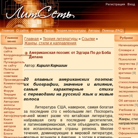
Регистрация
Вход
Главная
О сайте
Поэзия
Проза
Теория литературы
Авторы
Помощь (FAQ)
Главное
Рубрики
Главная
»
Теория литературы
»
Ссылки
»
меню
Жанры, стили и направления
Начинающи
Правила
Словари и
сайта
Американская поэзия: от Эдгара По до Боба
справочники
Координационный
Дилана
центр
Психология
Путеводитель
творчества
[
Автор:
Кирилл Корчагин
по сайту
О критике и
Полезные
советы
критиках
[9]
новичкам
Техника
20 главных американских поэтов:
Произведения
стихосложе
Комментарии
их биографии, значение и влияние,
ЛитО
Твердые фо
самые характерные стихи
Форум
эксперимент
с переводами на русский язык и живые
Текущие
поэзия
[4]
конкурсы
голоса
Об авторах 
Авторские
анонсы
читателях
[5
Литература США, наверное, самая богатая
Избранные
Учебники и
за последние сто с небольшим лет. Поспорить
авторы
научные тру
с ней может разве что китайская литература,
Авто(р)портреты
Жанры, сти
Книги
набравшая силу в последние десятилетия,
наших
направлени
и латиноамериканская, если объединить вместе
авторов
все испаноязычные страны региона. Многие
О прозе
[3]
Файлы
течения, домини­рующие в мировой литературе,
Оформление
Блоги
впервые возникли в Америке, а затем в изменен­
Мемориальные
издание