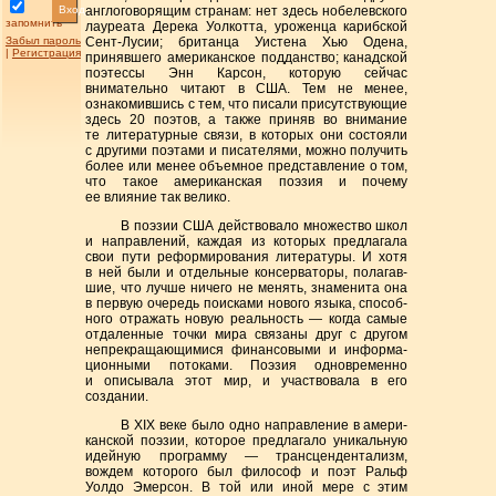
Вход
англогово­рящим странам: нет здесь нобелевского
запомнить
лауреата Дерека Уолкотта, уроженца карибской
Забыл пароль
Сент-Лусии; британца Уистена Хью Одена,
|
Регистрация
принявшего американское подданство; канадской
поэтес­сы Энн Карсон, которую сейчас
внимательно читают в США. Тем не менее,
ознакомив­шись с тем, что писали присутствую­щие
здесь 20 поэтов, а также приняв во внимание
те лите­ра­турные связи, в кото­рых они состояли
с другими поэта­ми и писа­телями, можно получить
более или менее объемное представление о том,
что такое американская поэзия и почему
ее влияние так велико.
В поэзии США действовало множество школ
и направлений, каждая из кото­рых предла­гала
свои пути реформирования литературы. И хотя
в ней были и отдельные консерва­торы, полагав­
шие, что лучше ничего не ме­нять, знаме­нита она
в первую очередь поисками нового языка, способ­
ного отражать новую реальность — когда самые
отдаленные точки мира связаны друг с другом
непрекра­щаю­щимися финансовыми и информа­
цион­ными потоками. Поэзия одновременно
и описывала этот мир, и участво­вала в его
создании.
В XIX веке было одно направление в амери­
канской поэзии, которое предлагало уни­кальную
идейную программу — трансцен­дентализм,
вождем кото­рого был философ и поэт Ральф
Уолдо Эмерсон. В той или иной мере с этим