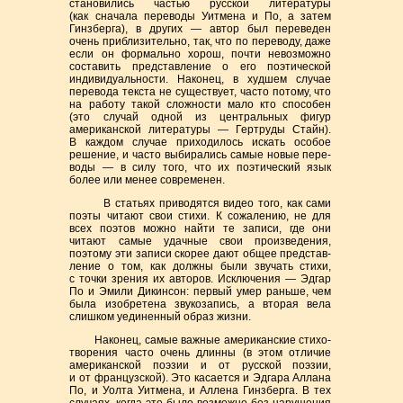
станови­лись частью русской литературы
(как сначала переводы Уитмена и По, а затем
Гинзберга), в других — автор был переведен
очень приблизи­тельно, так, что по переводу, даже
если он фор­маль­но хорош, почти невозможно
составить представление о его поэтической
индиви­дуаль­ности. Наконец, в худшем случае
перевода текста не существует, часто потому, что
на работу такой сложности мало кто способен
(это случай одной из цент­раль­ных фигур
американ­ской литера­ту­ры — Гертруды Стайн).
В каждом случае прихо­дилось искать особое
решение, и часто выбира­лись самые новые пере­
воды — в силу того, что их поэти­ческий язык
более или менее современен.
В статьях приводятся видео того, как сами
поэты читают свои стихи. К сожале­нию, не для
всех поэтов можно найти те записи, где они
читают самые удачные свои произ­ведения,
поэтому эти записи скорее дают общее представ­
ление о том, как должны были звучать стихи,
с точки зрения их авто­ров. Исклю­­че­ния — Эдгар
По и Эмили Дикин­­сон: первый умер раньше, чем
была изобре­­тена звукозапись, а вторая вела
слиш­ком уединенный образ жизни.
Наконец, самые важные американские стихо­
творения часто очень длинны (в этом отли­чие
американской поэзии и от русской поэзии,
и от французской). Это касается и Эдгара Аллана
По, и Уолта Уитмена, и Аллена Гинзберга. В тех