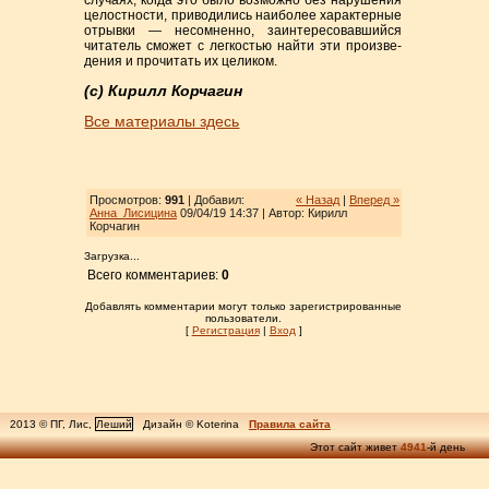
случаях, когда это было возможно без нарушения
целостности, приводились наиболее характерные
отрыв­ки — несомненно, заинтересовавшийся
чита­тель сможет с легкостью найти эти произве­
дения и прочитать их целиком.
(с) Кирилл Корчагин
Все материалы здесь
Просмотров:
991
| Добавил:
« Назад
|
Вперед »
Анна_Лисицина
09/04/19 14:37 | Автор: Кирилл
Корчагин
Загрузка...
Всего комментариев:
0
Добавлять комментарии могут только зарегистрированные
пользователи.
[
Регистрация
|
Вход
]
2013 © ПГ, Лис,
Леший
Дизайн © Koterina
Правила сайта
Этот сайт живет
4941
-й день