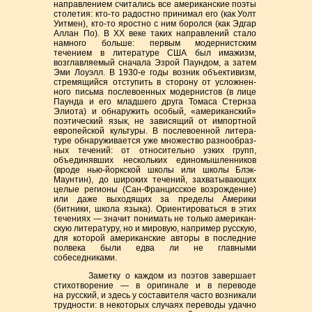
направ­лением считались все американские поэты
столетия:
кто-то
радостно прини­мал его (как Уолт
Уитмен),
кто-то
яростно с ним боролся (как Эдгар
Аллан По). В ХХ веке таких направлений стало
намного больше: первым модернист­ским
течением в литературе США был имажизм,
возглавляе­мый сначала Эзрой Паундом, а затем
Эми Лоуэлл. В 1930-е годы возник объекти­визм,
стремящий­ся отсту­пить в сторону от усложнен­
ного письма послевоенных модернистов (в лице
Паунда и его младшего друга Томаса Стернза
Элио­та) и обнару­жить особый, «американ­ский»
поэтический язык, не зависящий от импорт­ной
евро­пейской культуры. В послевоенной литера­
туре обнаружи­вается уже множество разнообраз­
ных течений: от относительно узких групп,
объединявших несколь­ких единомышленников
(вроде нью-йоркской школы или школы Блэк-
Маунтин), до широ­ких течений, захватываю­щих
целые регионы (Сан-Францис­ское возрождение)
или даже выходящих за пределы Америки
(битники, школа языка). Ориентироваться в этих
тече­ниях — значит понимать не только амери­кан­
скую литературу, но и мировую, напри­мер русскую,
для которой амери­канские авторы в последние
полвека были едва ли не главными
собеседниками.
Заметку о каждом из поэтов завершает
стихотво­рение — в оригинале и в пере­воде
на русский, и здесь у составителя часто возникали
трудности: в некоторых случаях переводы удачно