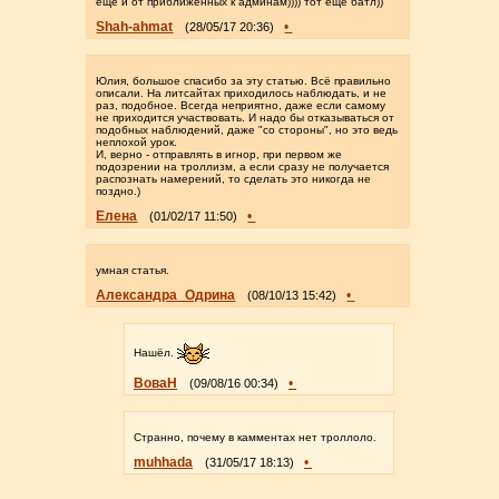
ещё и от приближённых к админам)))) тот ещё батл))
Shah-ahmat
•
(28/05/17 20:36)
Юлия, большое спасибо за эту статью. Всё правильно
описали. На литсайтах приходилось наблюдать, и не
раз, подобное. Всегда неприятно, даже если самому
не приходится участвовать. И надо бы отказываться от
подобных наблюдений, даже "со стороны", но это ведь
неплохой урок.
И, верно - отправлять в игнор, при первом же
подозрении на троллизм, а если сразу не получается
распознать намерений, то сделать это никогда не
поздно.)
Елена
•
(01/02/17 11:50)
умная статья.
Александра_Одрина
•
(08/10/13 15:42)
Нашёл.
ВоваН
•
(09/08/16 00:34)
Странно, почему в камментах нет троллоло.
muhhada
•
(31/05/17 18:13)