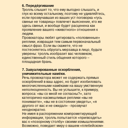
6. Передёргивание
Тролль слышит то, что ему выгодно слышать, и
глух ко всему остальному, поэтому не удивляйтесь,
если прозвучавшая из ваших уст поговорка «гусь
свинье не товарищ» повлечет выяснение, кто же
здесь свинья, и вообще будет расценена как
проявление вашего «животного» отношения к
людям.
Провокаторы любят цитировать «половинные»
реплики, извращая тем самым первоначальный
смысл фраз. Если вы скажете, что не
постесняетесь обругать мерзавца в лицо, будьте
уверены: тролль изобразит вас человеком,
единственный стиль общения которого –
площадная брань.
7. Завуалированные оскорбления,
уничижительные намёки.
Речь провокатора может не содержать прямых
оскорблений в ваш адрес, но будет изобиловать
многочисленными намёками на вашу умственную
неполноценность. Вы не услышите, к примеру,
вопроса: «вы со мной не согласны?», зато
категорично-насмешливые реплики «вы не
понимаете», «вы не в состоянии увидеть», «я
другого от вас и не ожидал» - прозвучат
неоднократно.
Не имея в распоряжении компрометирующей
информации, тролль попытается «пригвоздить»
вас к «позорному столбу» своими измышлениями.
Возможно, поведает миру о вашем «плебейском»