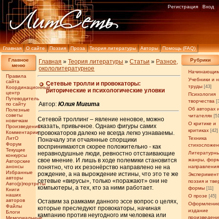
Регистрация
Вход
Главная
О сайте
Поэзия
Проза
Теория литературы
Авторы
Помощь (FAQ)
Главное
Рубрики
Главная
»
Теория литературы
»
Статьи
»
Разное,
меню
окололитературное
Начинающи
Правила
Учебники и 
сайта
Сетевые тролли и провокаторы:
труды
[43]
Координационный
риторические и психологические уловки
центр
Психология
Путеводитель
творчества
[
Автор:
Юлия Мигита
по сайту
Об авторах 
Полезные
советы
читателях
[5
Сетевой троллинг – явление неновое, можно
новичкам
О критике и
сказать, привычное. Однако фигуры самих
Произведения
критиках
[42]
Комментарии
провокаторов далеко не всегда легко узнаваемы.
ЛитО
Техника
Поначалу эти отчаянные спорщики
Форум
стихосложе
воспринимаются скорее положительно - как
Текущие
неравнодушные люди, ревностно отстаивающие
Литературн
конкурсы
свое мнение. И лишь в ходе полемики становится
жанры, фор
Авторские
анонсы
понятно, что их резонёрство направлено не на
направлени
Избранные
рождение, а на вырождение истины, что это те же
Эксперимен
авторы
сетевые «вирусы», только «поражают» они не
поэзия и тв
Авто(р)портреты
компьютеры, а тех, кто за ними работает.
формы
[11]
Книги
наших
О прозе
[45]
авторов
Оставим за рамками данного эссе вопрос о целях,
Оформление
Файлы
которые преследуют провокаторы, начиная
издание
Блоги
кампанию против неугодного им человека или
произведен
Мемориальные