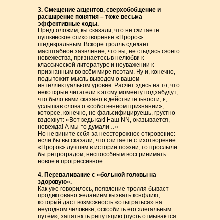
3. Смещение акцентов, сверхобобщение и
расширение понятия – тоже весьма
эффективные ходы.
Предположим, вы сказали, что не считаете
пушкинское стихотворение «Пророк»
шедевральным. Вскоре тролль сделает
масштабное заявление, что вы, не стыдясь своего
невежества, признаетесь в нелюбви к
классической литературе и неуважении к
признанным во всём мире поэтам. Ну и, конечно,
подытожит мысль выводом о вашем
интеллектуальном уровне. Расчёт здесь на то, что
некоторые читатели к этому моменту подзабудут,
что было вами сказано в действительности, и,
услышав слова о «собственном признании»,
которое, конечно, не фальсифицируешь, грустно
вздохнут: «Вот ведь как! Наш NN, оказывается,
невежда! А мы-то думали…»
Но не вините себя за неосторожное откровение:
если бы вы сказали, что считаете стихотворение
«Пророк» лучшим в истории поэзии, то прослыли
бы ретроградом, неспособным воспринимать
новое и прогрессивное.
4. Переваливание с «больной головы на
здоровую».
Как уже говорилось, появление тролля бывает
продиктовано желанием вызвать конфликт,
который даст возможность «отыграться» на
неугодном человеке, оскорбить его «легальным
путём», запятнать репутацию (пусть отмывается