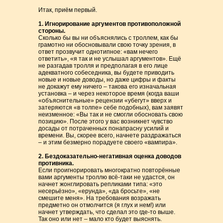
Итак, приём первый.
1. Игнорирование аргументов противоположной
стороны.
Сколько бы вы ни объяснялись с троллем, как бы
грамотно ни обосновывали свою точку зрения, в
ответ прозвучит однотипное: «вам нечего
ответить», «я так и не услышал аргументов». Ещё
не разгадав тролля и предполагая в его лице
адекватного собеседника, вы будете приводить
новые и новые доводы, но даже цифры и факты
не докажут ему ничего – такова его изначальная
установка – и через некоторое время (когда ваши
«объяснительные» рецензии «убегут» вверх и
затеряются «в толпе» себе подобных), вам заявят
неизменное: «Вы так и не смогли обосновать свою
позицию». После этого у вас возникнет чувство
досады от потраченных понапрасну усилий и
времени. Вы, скорее всего, начнете раздражаться
– и этим безмерно порадуете своего «вампира».
2. Бездоказательно-негативная оценка доводов
противника.
Если проигнорировать многократно повторённые
вами аргументы троллю всё-таки не удастся, он
начнет жонглировать репликами типа: «это
несерьёзно», «ерунда», «да бросьте», «не
смешите меня». На требования возражать
предметно он отмолчится (я глух и нем!) или
начнет утверждать, что сделал это где-то выше.
Так оно или нет – мало кто будет выяснять.