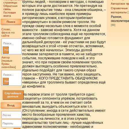
группы людей, - поговорим о методах, с помощью
страницы
Авторское п
которых эти цели достигаются. Не претендуя на
Обратная
Справочные
связь
полное раскрытие темы - она слишком обширна, –
материалы
Гостевая
[
я приведу лишь наиболее яркие примеры
книга
Разное,
риторических уловок, к которым прибегают
окололитер
«продвинутые» в своём ремесле тролли. Но
Поиск
[86]
прежде скажу несколько слов о моменте особой
Слово,
важности - завязке конфликта. Хотя на данном
фраза на
этапе троллизм собеседника ещё не проявляется,
сайте
именно сейчас готовится фундамент для
дальнейшей дискуссии - её участники не раз будут
возвращаться к этой «точке отсчета», вспоминая,
«с чего же всё началось». Эпизоды долгой
Найти
полемики затеряются в памяти, но не забудется
Автор
событие, послужившие поводом к ней, и это
[первые
значит, что при первом своём появлении тролль
буквы
должен выглядеть особенно привлекательно.
никнейма]
Идеально подойдёт для такого случая образ
героя-заступника. Не так важно, кого защищать,
главное – КОГО ПРЕДСТАВИТЬ ОБИДЧИКОМ:
Найти
«мишень» для троллинга бывает определена ещё
до конфликта.
Случайные
На первом этапе от тролля требуется одно:
данные
«зацепить» оппонента упрёком, потребовать
извинений за то, в чем он не считает себя
Вход
виноватым, вынудить объясняться или т.п.
(Отступление: иногда в сети действительно имеют
место безобразные проявления хамства,
переходы на личности, и в этих случаях
вмешательство третьих лиц - лучше наделённых
админскими полномочиями - необходимо и