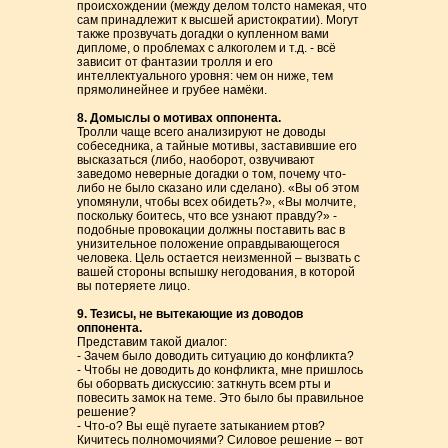
происхождении (между делом толсто намекая, что
сам принадлежит к высшей аристократии). Могут
также прозвучать догадки о купленном вами
дипломе, о проблемах с алкоголем и т.д. - всё
зависит от фантазии тролля и его
интеллектуального уровня: чем он ниже, тем
прямолинейнее и грубее намёки.
8. Домыслы о мотивах оппонента.
Тролли чаще всего анализируют не доводы
собеседника, а тайные мотивы, заставившие его
высказаться (либо, наоборот, озвучивают
заведомо неверные догадки о том, почему что-
либо не было сказано или сделано). «Вы об этом
упомянули, чтобы всех обидеть?», «Вы молчите,
поскольку боитесь, что все узнают правду?» -
подобные провокации должны поставить вас в
унизительное положение оправдывающегося
человека. Цель остается неизменной – вызвать с
вашей стороны вспышку негодования, в которой
вы потеряете лицо.
9. Тезисы, не вытекающие из доводов
оппонента.
Представим такой диалог:
- Зачем было доводить ситуацию до конфликта?
- Чтобы не доводить до конфликта, мне пришлось
бы оборвать дискуссию: заткнуть всем рты и
повесить замок на теме. Это было бы правильное
решение?
- Что-о? Вы ещё пугаете затыканием ртов?
Кичитесь полномочиями? Силовое решение – вот