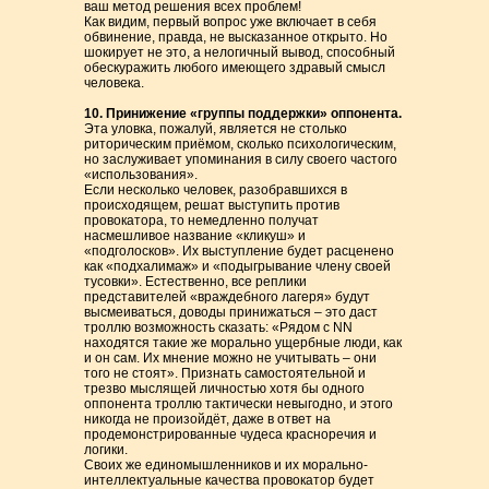
ваш метод решения всех проблем!
Как видим, первый вопрос уже включает в себя
обвинение, правда, не высказанное открыто. Но
шокирует не это, а нелогичный вывод, способный
обескуражить любого имеющего здравый смысл
человека.
10. Принижение «группы поддержки» оппонента.
Эта уловка, пожалуй, является не столько
риторическим приёмом, сколько психологическим,
но заслуживает упоминания в силу своего частого
«использования».
Если несколько человек, разобравшихся в
происходящем, решат выступить против
провокатора, то немедленно получат
насмешливое название «кликуш» и
«подголосков». Их выступление будет расценено
как «подхалимаж» и «подыгрывание члену своей
тусовки». Естественно, все реплики
представителей «враждебного лагеря» будут
высмеиваться, доводы принижаться – это даст
троллю возможность сказать: «Рядом с NN
находятся такие же морально ущербные люди, как
и он сам. Их мнение можно не учитывать – они
того не стоят». Признать самостоятельной и
трезво мыслящей личностью хотя бы одного
оппонента троллю тактически невыгодно, и этого
никогда не произойдёт, даже в ответ на
продемонстрированные чудеса красноречия и
логики.
Своих же единомышленников и их морально-
интеллектуальные качества провокатор будет