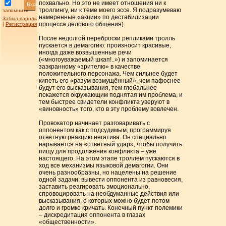
похвально. Но это не имеет отношения ни к
Вход
троллингу, ни к теме моего эссе. Я подразумеваю
запомнить
намеренные «акции» по дестабилизации
Забыл пароль
процесса делового общения).
|
Регистрация
После недолгой переброски репликами тролль
пускается в демагогию: произносит красивые,
иногда даже возвышенные речи
(«многоуважаемый шкап!..») и запоминается
заэкранному «зрителю» в качестве
положительного персонажа. Чем сильнее будет
кипеть его «разум возмущённый», чем пафоснее
будут его высказывания, тем глобальнее
покажется окружающим поднятая им проблема, и
тем быстрее свидетели конфликта уверуют в
«виновность» того, кто в эту проблему вовлечен.
Провокатор начинает разговаривать с
оппонентом как с подсудимым, программируя
ответную реакцию негатива. Он специально
нарывается на «ответный удар», чтобы получить
пищу для продолжения конфликта – уже
настоящего. На этом этапе троллем пускаются в
ход все механизмы языковой демагогии. Они
очень разнообразны, но нацелены на решение
одной задачи: вывести оппонента из равновесия,
заставить реагировать эмоционально,
спровоцировать на необдуманные действия или
высказывания, о которых можно будет потом
долго и громко кричать. Конечный пункт полемики
– дискредитация оппонента в глазах
«общественности».