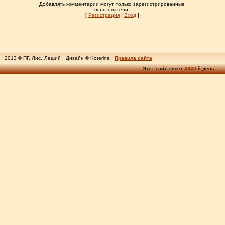
Добавлять комментарии могут только зарегистрированные
пользователи.
[
Регистрация
|
Вход
]
2013 © ПГ, Лис,
Леший
Дизайн © Koterina
Правила сайта
Этот сайт живет
4940
-й день