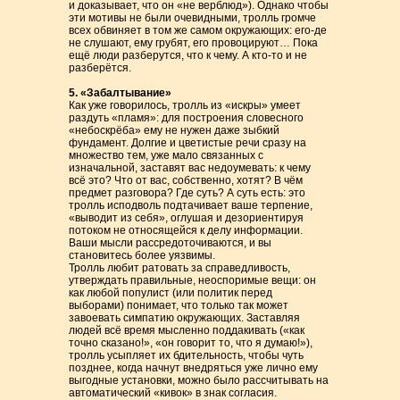
и доказывает, что он «не верблюд»). Однако чтобы
эти мотивы не были очевидными, тролль громче
всех обвиняет в том же самом окружающих: его-де
не слушают, ему грубят, его провоцируют… Пока
ещё люди разберутся, что к чему. А кто-то и не
разберётся.
5. «Забалтывание»
Как уже говорилось, тролль из «искры» умеет
раздуть «пламя»: для построения словесного
«небоскрёба» ему не нужен даже зыбкий
фундамент. Долгие и цветистые речи сразу на
множество тем, уже мало связанных с
изначальной, заставят вас недоумевать: к чему
всё это? Что от вас, собственно, хотят? В чём
предмет разговора? Где суть? А суть есть: это
тролль исподволь подтачивает ваше терпение,
«выводит из себя», оглушая и дезориентируя
потоком не относящейся к делу информации.
Ваши мысли рассредоточиваются, и вы
становитесь более уязвимы.
Тролль любит ратовать за справедливость,
утверждать правильные, неоспоримые вещи: он
как любой популист (или политик перед
выборами) понимает, что только так может
завоевать симпатию окружающих. Заставляя
людей всё время мысленно поддакивать («как
точно сказано!», «он говорит то, что я думаю!»),
тролль усыпляет их бдительность, чтобы чуть
позднее, когда начнут внедряться уже лично ему
выгодные установки, можно было рассчитывать на
автоматический «кивок» в знак согласия.