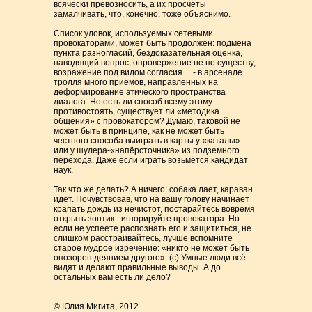
всячески превозносить, а их просчёты
замалчивать, что, конечно, тоже объяснимо.
Список уловок, используемых сетевыми
провокаторами, может быть продолжен: подмена
пункта разногласий, бездоказательная оценка,
наводящий вопрос, опровержение не по существу,
возражение под видом согласия… - в арсенале
тролля много приёмов, направленных на
деформирование этического пространства
диалога. Но есть ли способ всему этому
противостоять, существует ли «методика
общения» с провокатором? Думаю, таковой не
может быть в принципе, как не может быть
честного способа выиграть в карты у «каталы»
или у шулера-«напёрсточника» из подземного
перехода. Даже если играть возьмётся кандидат
наук.
Так что же делать? А ничего: собака лает, караван
идёт. Почувствовав, что на вашу голову начинает
крапать дождь из нечистот, постарайтесь вовремя
открыть зонтик - игнорируйте провокатора. Но
если не успеете распознать его и защититься, не
слишком расстраивайтесь, лучше вспомните
старое мудрое изречение: «никто не может быть
опозорен деянием другого». (с) Умные люди всё
видят и делают правильные выводы. А до
остальных вам есть ли дело?
© Юлия Мигита, 2012