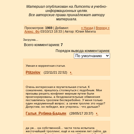
Материал опубликован на Литсети в учебно-
информационных целях.
Все авторские права принадлежат автору
материала.
Просмотров:
1969
| Добавил:
« Назад
|
Вперед »
Алекс_Фо
03/10/13 18:33 | Автор: Юлия Мигита
Загрузка...
Всего комментариев:
7
Порядок вывода комментариев:
Умная и корректная статья.
Ptitzelov
•
(22/11/21 22:52)
Очень интересная и поучительная статья. К
сожалению, пришлось столкнуться с подобным. Мои
призывы решить конфликт мирным путем были
проигнорированы, а бездоказательные обвинения
поставлялись троллем бесперебойно. У меня только
один недоуменный вопрос: а зачем троллю это надо?
Допустим, он победил, все утерлись - что дальше?
Галья_Рубина-Бадьян
•
(28/05/17 20:37)
да уж... на собственной... части тела испытала
жесточайший троллинг, ещё и на некоем лит сайте, да