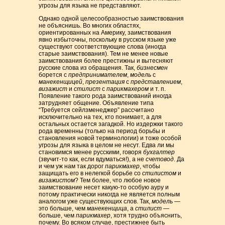
угрозы для языка не представляют.
Однако одной целесообразностью заимствования
не объяснишь. Во многих областях,
ориентированных на Америку, заимствования
явно избыточны, поскольку в русском языке уже
существуют соответствующие слова (иногда
старые заимствования). Тем не менее новые
заимствования более престижны и вытесняют
русские слова из обращения. Так,
бизнесмен
борется с
предпринимателем
,
модель
с
манекенщицей
,
презентация
с
представлением
,
визажист
и
стилист
с
парикмахером
и т. п.
Появление такого рода заимствований иногда
затрудняет общение. Объявление типа
“Требуется сейлзменеджер” рассчитано
исключительно на тех, кто понимает, а для
остальных остается загадкой. Но издержки такого
рода временны (только на период борьбы и
становления новой терминологии) и тоже особой
угрозы для языка в целом не несут. Едва ли мы
становимся менее русскими, говоря
бухгалтер
(звучит-то как, если вдуматься!), а не
счетовод
. Да
и чем уж нам так дорог
парикмахер
, чтобы
защищать его в нелегкой борьбе со
стилистом
и
визажистом
? Тем более, что любое новое
заимствование несет какую-то особую ауру и
потому практически никогда не является полным
аналогом уже существующих слов. Так,
модель
—
это больше, чем
манекенщица
, а
стилист
—
больше, чем
парикмахер
, хотя трудно объяснить,
почему. Во всяком случае, престижнее быть