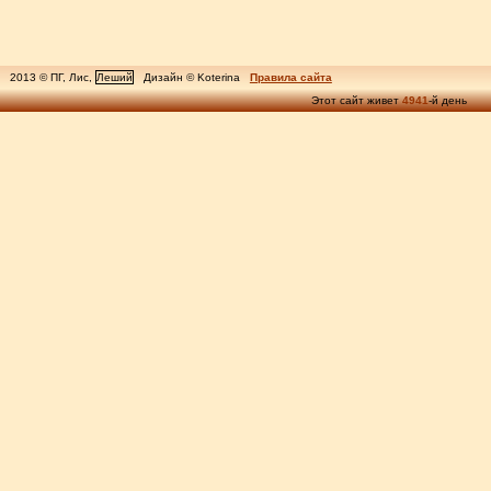
2013 © ПГ, Лис,
Леший
Дизайн © Koterina
Правила сайта
Этот сайт живет
4941
-й день