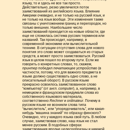
языку, то и здесь не все так просто.
Действительно, резко увеличился поток
заимствований из английского языка. Влияние
Америки очевидно, и не только на русский язык, и
не только на язык вообще. Эти изменения также
связаны с уничтожением границ и перегородок, но
только внешних. Наибольшее число
заимствований приходится на новые области, где
еще не сложилась система русских терминов или
названий. Так происходит, например, в
современной экономике или вычислительной
технике. В ситуации отсутствия слова для нового
понятия это слово может создаваться из старых
средств, а может просто заимствоваться. Русский
язык в целом пошел по второму пути. Если же
говорить о конкретных словах, то, скажем,
принтер
победил
печатающее устройство
(в
частности, потому, что для важного предмета в
языке должно существовать одно слово, а не
описательный оборот). В русском языке
прекрасно освоилось заимствованное слово
“компьютер” (от англ.
computer
), а, например, в
немецком и французском придумали слова из
собственного языкового материала,
соответственно
Rechner
и
ordinateur
. Почему в
русском языке не возникли слова типа
“вычислитель”, или “упорядочиватель”, или какая-
нибудь “машина знаний” по образцу финского?
Очевидно, что у каждого языка свой путь. В любом
случае, заимствовав слово, наш язык не стал
менее русским. В подобных сферах
заимствования вполне целесообразны и никакой