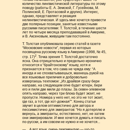
количество лингвистической литературы по этому
поводу (работы Е. А. Земской, Г. Гусейнова, М.
Полинской, Е. Протасовой и других). Интерес,
однако, представляет и реакция
нелингвистическая. И здесь мне хочется привести
две полярные позиции, занятые известными
русскими писателями: Т. Толстой, в течение шести
лет по четыре месяца преподававшей в Америке,
и В. Аксеновым, живущим там постоянно.
Т. Толстая опубликовала серию статей в газете
“Московские новости”, первая из которых
посвящена русскому языку в Америке (1998, № 45,
2
стр. 17)
. Точка зрения Т. Толстой достаточно
ясна. Она отрицательно и предельно иронично
относится к “брайтонскому” языку, хотя и
признается в том, что сама не чужда ему: “А
иногда и не спохватываешься, махнешь рукой на
все языковые приличия и добровольно
извергаешь техпомои: „Из драйвэя сразу бери
направо, на следующем огне будет ютерн, бери
его и пили две мили до плазы. За севен-элевеном
опять направо, через три блока будет экзит, не
пропусти. Номера у него нет, но это не тот экзит,
где газ, а тот, где хот-дожная””. Конец статьи
звучит в целом оптимистично для автора и
пессимистично для эмигрантов: “Но я дотерплю и
вернусь, а эмигранты, естественно, нет, не затем
они эмигрировали. И мне хочется думать и писать
по-русски, а им совсем не нужно и не хочется...
— ...А вот язык, очень рекомендую — шо-то