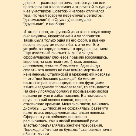
дворах — разговорная речь, литературная или
просторечная в зависимости от речевой ситуации
и ее участников. Советский человек отличался
тем, что умел вовремя переключать регистры,
“двоемыслие” (по Оруэллу) порождало
“двуязычие”, и наоборот.
Итак, неверно, что русский язык в советскую эпоху
был неуклюж, бюрократичен и малопонятен.
Таким была только одна из его форм, а именно
новояз, но другим новояз быть и не мог. Его
устройство определялось его предназначением.
Еще известный лингвист А. М. Селищев
сформулировал ключевое правило (сославшись,
впрочем, на газетный текст):
если говорит
непонятно, значит, большевик
. Здесь надо
сказать, что новояз не был чем-то мертвым и
неизменным. Сталинский и брежневский новоязы
— это “две большие разницы”. Во многом
языковые различия определяются функциями
языка и задачами “пользователя”, то есть власти.
На смену прямому обману и промыванию мозгов
пришли ритуал и забалтывание. В этом смысле
оруэлловский новояз списан, скорее, со
сталинского времени. Менялись эпохи, менялись
дискурсы... Диглоссия же сохранялась, разве что
наметилась определенная экспансия новояза.
Сфера его употребления постоянно
расширялась. Уже к любой публичной речи
властью предъявлялись жесткие требования.
Переход на “чтение по бумажке” становился почти
обязательным.