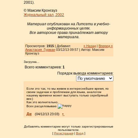
2001).
© Максим Кронгауз
Журнальный зал, 2002
Материал опубликован на Литсети в учебно-
информационных целях.
Все авторские права принадлежат автору
материала.
Просмотров:
1915
| Добавил:
« Назад
|
Вперед »
Анастасия_Гурман
03/12/13 09:57 | Автор: Максим
Кронгауз
Загрузка...
Всего комментариев:
1
Порядок вывода комментариев:
Если это так, то мы живем в интереснейшее время, по
своим задачам и проблемам для языка, аналогом
нашему времени может выступать только серебряный
век:)
Как это волнительно.
Всех расцеловываю
Ди
•
(04/12/13 23:03)
Добавлять комментарии могут только зарегистрированные
пользователи.
[
Регистрация
|
Вход
]