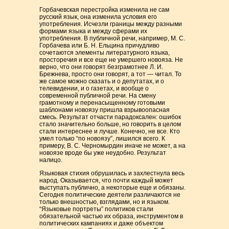
Горбачевская перестройка изменила не сам
русский язык, она изменила условия его
употребления. Исчезли границы между разными
формами языка и между сферами их
употребления. В публичной речи, например, М. С.
Горбачева или Б. Н. Ельцина причудливо
сочетаются элементы литературного языка,
просторечия и все еще не умершего новояза. Не
верно, что они говорят безграмотнее Л. И.
Брежнева, просто они говорят, а тот — читал. То
же самое можно сказать и о депутатах, и о
телевидении, и о газетах, и вообще о
современной публичной речи. На смену
грамотному и перенасыщенному готовыми
шаблонами новоязу пришла взрывоопасная
смесь. Результат отчасти парадоксален: ошибок
стало значительно больше, но говорить в целом
стали интереснее и лучше. Конечно, не все. Кто
умел только “по новоязу”, лишился всего. К
примеру, В. С. Черномырдин иначе не может, а на
новоязе вроде бы уже неудобно. Результат
налицо.
Языковая стихия обрушилась и захлестнула весь
народ. Оказывается, что почти каждый может
выступать публично, а некоторые еще и обязаны.
Сегодня политические деятели различаются не
только внешностью, взглядами, но и языком.
“Языковые портреты” политиков стали
обязательной частью их образа, инструментом в
политических кампаниях и даже объектом