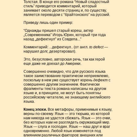
Толстая. В конце его романа “Новый сладостный
стиль” приводится комментарий, который
занимает около десяти страниц и, по существу,
является переводом с “брайтонского” на русский.
Приведу лишь один пример:
“Однажды пришел старый кореш, актер
„Современника” Игорь Юрин, который три года
назад „дефектнул” из Совдепа...”
Комментарий: ...дефектнул.. (от англ.
to defect
—
нарушил долг, дезертировал).
Это, безусловно, авторская речь, так как герой
еще даже не доехал до Америки.
Совершенно очевидно, что для русского языка
такое заимствование практически неприемлемо,
поскольку в нем уже существует корень
дефект
с
совершенно другим значением. Фактически
фрагменты текста романа написаны на другом
языке и, в принципе, не могут быть понятны
российскому читателю, не знающему английского
языка.
Конец эпохи.
Все метафоры, применимые к языку,
верны по-своему. Язык — это тюрьма, из которой
нам никогда не удастся сбежать. Язык — это очки,
без которых нам не разглядеть окружающий мир.
Язык — слуга и господин. Язык — наш друг и враг
одновременно. Любой язык изменяется под
влиянием различных факторов: внешних или