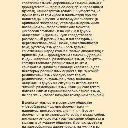
советским языком, деревянным языком (калька с
французского —
langue de bois
; ср. с
деревянным
рублем
), канцеляритом (слово К. Чуковского), но
лучше всех (в том числе и лингвистов) про это
написал Дж. Оруэлл. И поэтому его “новояз” (в
оригинале “newspeak”) стал самым привычным
названием лингвополитического монстра.
Диглоссия случалась и на Руси, и в других
обществах. В Древней Руси соседствовали
разговорный русский язык и литературный
церковнославянский. Позже, в восемнадцатом
веке, русскому языку пришлось делить
собственный народ (точнее, только дворянство) с
пришельцем — французским языком. В Древней
Индии, например, разговорные языки, пракриты,
сосуществовали с религиозным языком,
санскритом. Диглоссия вообще характерна для
некоторых религиозных обществ, где “высокий”
религиозный язык обслуживает только
религиозное, ритуальное и тому подобное
общение. В других же ситуациях используется
“низкий” разговорный язык. Функции советского
новояза близки к функциям религиозного языка,
не зря же Б. Рассел называл коммунизм религией.
В действительности в советском обществе
употреблялись и другие формы языка —
например, просторечие, сленг и т. п. Все эти
формы почти не взаимодействовали между собой,
поскольку относились к разным слоям общества и
к разным ситуациям общения. В речах, газетах и
на партсобраниях царил новояз, на кухнях и во