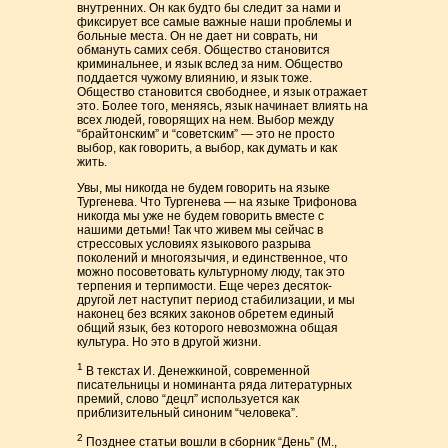
внутренних. Он как будто бы следит за нами и
фиксирует все самые важные наши проблемы и
больные места. Он не дает ни соврать, ни
обмануть самих себя. Общество становится
криминальнее, и язык вслед за ним. Общество
поддается чужому влиянию, и язык тоже.
Общество становится свободнее, и язык отражает
это. Более того, меняясь, язык начинает влиять на
всех людей, говорящих на нем. Выбор между
“брайтонским” и “советским” — это не просто
выбор, как говорить, а выбор, как думать и как
жить.
Увы, мы никогда не будем говорить на языке
Тургенева. Что Тургенева — на языке Трифонова
никогда мы уже не будем говорить вместе с
нашими детьми! Так что живем мы сейчас в
стрессовых условиях языкового разрыва
поколений и многоязычия, и единственное, что
можно посоветовать культурному люду, так это
терпения и терпимости. Еще через десяток-
другой лет наступит период стабилизации, и мы
наконец без всяких законов обретем единый
общий язык, без которого невозможна общая
культура. Но это в другой жизни.
1
В текстах И. Денежкиной, современной
писательницы и номинанта ряда литературных
премий, слово “децл” используется как
приблизительный синоним “человека”.
2
Позднее статьи вошли в сборник “День” (М.,