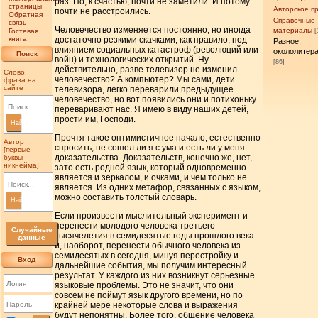
раз. Но, к счастью, почти не заметили. И потому
страницы
Авторское п
почти не расстроились.
Обратная
Справочные
связь
Человечество изменяется постоянно, но иногда
материалы
Гостевая
[
книга
достаточно резкими скачками, как правило, под
Разное,
влиянием социальных катастроф (революций или
окололитер
Поиск
войн) и технологических открытий. Ну
[86]
действительно, разве телевизор не изменил
Слово,
человечество? А компьютер? Мы сами, дети
фраза на
сайте
телевизора, легко переварили предыдущее
человечество, но вот появились они и потихоньку
переваривают нас. Я имею в виду наших детей,
прости им, Господи.
Найти
Прочтя такое оптимистичное начало, естественно
Автор
спросить, не сошел ли я с ума и есть ли у меня
[первые
доказательства. Доказательств, конечно же, нет,
буквы
никнейма]
зато есть родной язык, который одновременно
является и зеркалом, и очками, и чем только не
является. Из одних метафор, связанных с языком,
можно составить толстый словарь.
Найти
Если произвести мыслительный эксперимент и
перенести молодого человека третьего
Случайные
тысячелетия в семидесятые годы прошлого века
данные
и, наоборот, перенести обычного человека из
семидесятых в сегодня, минуя перестройку и
Вход
дальнейшие события, мы получим интересный
результат. У каждого из них возникнут серьезные
языковые проблемы. Это не значит, что они
совсем не поймут язык другого времени, но по
крайней мере некоторые слова и выражения
будут непонятны. Более того, общение человека