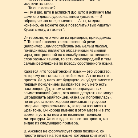
исключительное.
— Та он в аспике?
— Ну и шо, што в аспике?! Шо, што в аспике?! Мы
сами его дома с удовольствием кушаем. — И
обращаясь ко мне, свысока: — А вы, мадам,
конечно, не можете себе позволить язык кушать?
Кушать могу, а так нет”.
Интересно, что многие из примеров, приводимых
Т. Толстой в качестве естественной речи
(например,
Вам послайсить или целым писом
),
по-видимому, являются образчиками языковой
игры, построенной на каламбурном сталкивании
слов разных языков, то есть самопародией и тем
самым рефлексией по поводу собственного языка.
Кажется, что “брайтонский” язык — это уродство,
которому нет места на этой земле. Ан не все так
просто. Да, у него нет будущего, он уйдет вместе с
первым поколением эмигрантов, но у него есть
настоящее. Да, в нем много неоправданных
заимствований (жаль, что наши депутаты не могут
штрафовать брайтонцев, казна бы пополнилась),
но он достаточно хорошо описывает ту русско-
американскую реальность, которая возникла в
Брайтоне. Он хорош именно в этом месте и в это
время, пусть на нем и не возникнет великой
литературы. Хотя и здесь не все так просто, как
видно из следующего примера.
В. Аксенов не формулирует свою позицию, он
просто пишет на том языке, который критикует Т.