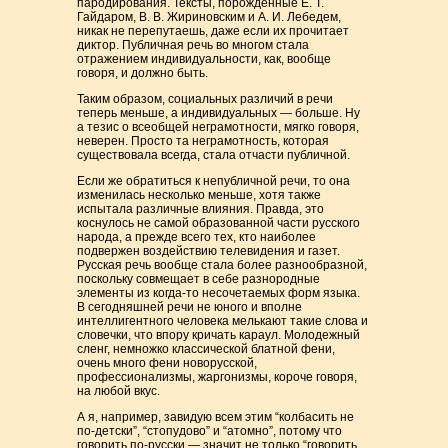
пародирования. Тексты, порожденные Е. Т.
Гайдаром, В. В. Жириновским и А. И. Лебедем,
никак не перепутаешь, даже если их прочитает
диктор. Публичная речь во многом стала
отражением индивидуальности, как, вообще
говоря, и должно быть.
Таким образом, социальных различий в речи
теперь меньше, а индивидуальных — больше. Ну
а тезис о всеобщей неграмотности, мягко говоря,
неверен. Просто та неграмотность, которая
существовала всегда, стала отчасти публичной.
Если же обратиться к непубличной речи, то она
изменилась несколько меньше, хотя также
испытала различные влияния. Правда, это
коснулось не самой образованной части русского
народа, а прежде всего тех, кто наиболее
подвержен воздействию телевидения и газет.
Русская речь вообще стала более разнообразной,
поскольку совмещает в себе разнородные
элементы из когда-то несочетаемых форм языка.
В сегодняшней речи не юного и вполне
интеллигентного человека мелькают такие слова и
словечки, что впору кричать караул. Молодежный
сленг, немножко классической блатной фени,
очень много фени новорусской,
профессионализмы, жаргонизмы, короче говоря,
на любой вкус.
А я, например, завидую всем этим “колбасить не
по-детски”, “стопудово” и “атомно”, потому что
говорить по-русски — значит не только “говорить