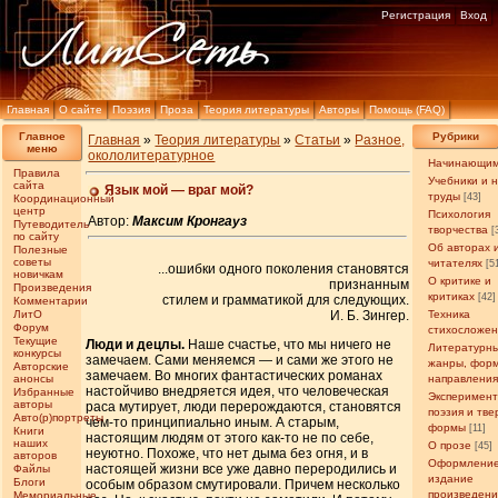
Регистрация
Вход
Главная
О сайте
Поэзия
Проза
Теория литературы
Авторы
Помощь (FAQ)
Главное
Рубрики
Главная
»
Теория литературы
»
Статьи
»
Разное,
меню
окололитературное
Начинающи
Правила
Учебники и 
сайта
Язык мой — враг мой?
труды
[43]
Координационный
центр
Психология
Автор:
Максим Кронгауз
Путеводитель
творчества
[
по сайту
Об авторах 
Полезные
советы
читателях
[5
...ошибки одного поколения становятся
новичкам
О критике и
признанным
Произведения
критиках
[42]
стилем и грамматикой для следующих.
Комментарии
ЛитО
И. Б. Зингер.
Техника
Форум
стихосложе
Текущие
Люди и децлы.
Наше счастье, что мы ничего не
Литературн
конкурсы
замечаем. Сами меняемся — и сами же этого не
жанры, фор
Авторские
замечаем. Во многих фантастических романах
анонсы
направлени
настойчиво внедряется идея, что человеческая
Избранные
Эксперимен
авторы
раса мутирует, люди перерождаются, становятся
поэзия и тв
Авто(р)портреты
чем-то принципиально иным. А старым,
формы
[11]
Книги
настоящим людям от этого как-то не по себе,
наших
О прозе
[45]
неуютно. Похоже, что нет дыма без огня, и в
авторов
Оформление
настоящей жизни все уже давно переродились и
Файлы
издание
Блоги
особым образом смутировали. Причем несколько
произведен
Мемориальные