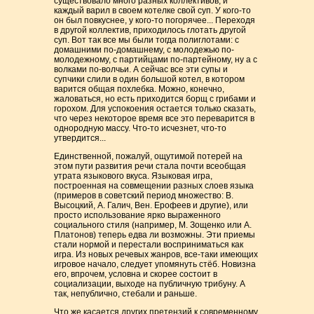
существовало много разных коллективов, и
каждый варил в своем котелке свой суп. У кого-то
он был повкуснее, у кого-то погорячее... Переходя
в другой коллектив, приходилось глотать другой
суп. Вот так все мы были тогда полиглотами: с
домашними по-домашнему, с молодежью по-
молодежному, с партийцами по-партейному, ну а с
волками по-волчьи. А сейчас все эти супы и
супчики слили в один большой котел, в котором
варится общая похлебка. Можно, конечно,
жаловаться, но есть приходится борщ с грибами и
горохом. Для успокоения остается только сказать,
что через некоторое время все это переварится в
однородную массу. Что-то исчезнет, что-то
утвердится...
Единственной, пожалуй, ощутимой потерей на
этом пути развития речи стала почти всеобщая
утрата языкового вкуса. Языковая игра,
построенная на совмещении разных слоев языка
(примеров в советский период множество: В.
Высоцкий, А. Галич, Вен. Ерофеев и другие), или
просто использование ярко выраженного
социального стиля (например, М. Зощенко или А.
Платонов) теперь едва ли возможны. Эти приемы
стали нормой и перестали восприниматься как
игра. Из новых речевых жанров, все-таки имеющих
игровое начало, следует упомянуть стёб. Новизна
его, впрочем, условна и скорее состоит в
социализации, выходе на публичную трибуну. А
так, непублично, стебали и раньше.
Что же касается других претензий к современному