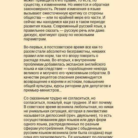
может приводить к его правке, то есть, по
существу, к изменениям. Но имеется и обратная
закономерность. Резкие изменения в языке
вызывают ожесточенную критику со стороны
общества — или по крайней мере его части. И
сейчас мы находимся как раз в таком периоде
развития языка. Современный русский язык, а
правильнее сказать — русскую речь или даже
дискурс, критикуют сразу по нескольким
параметрам.
Во-первых, в постсоветское время все как-то
разом стали абсолютно безграмотны, никаких
правил или норм, так что впору говорить о
распаде языка. Во-вторых, к внутренним
проблемам добавилась экспансия английского
языка и как следствие — порабощение некогда
великого и могучего его чужеземным собратом. В
качестве рецептов спасения рекомендуется
возвращение к корням и истокам, повышение
общей культуры, курсы риторики для депутатов и
премьер-министров...
Со сказанным трудно не согласиться, но
согласиться, пожалуй, еще труднее. И вот почему.
В советское время возникла любопытная, но никак
не уникальная ситуация, которая в лингвистике
называется диглоссией (греч. двуязычие), то есть
сосуществованием двух языков или двух форм
одного языка, распределенных по разным
сферам употребления. Рядом с обыденным
русским языком возникла (или была создана) еще
одна его разновидность. Ее называют по-разному: