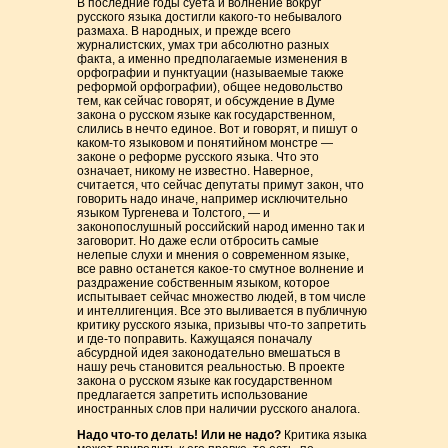
В последние годы суета и волнение вокруг
русского языка достигли какого-то небывалого
размаха. В народных, и прежде всего
журналистских, умах три абсолютно разных
факта, а именно предполагаемые изменения в
орфографии и пунктуации (называемые также
реформой орфографии), общее недовольство
тем, как сейчас говорят, и обсуждение в Думе
закона о русском языке как государственном,
слились в нечто единое. Вот и говорят, и пишут о
каком-то языковом и понятийном монстре —
законе о реформе русского языка. Что это
означает, никому не известно. Наверное,
считается, что сейчас депутаты примут закон, что
говорить надо иначе, например исключительно
языком Тургенева и Толстого, — и
законопослушный российский народ именно так и
заговорит. Но даже если отбросить самые
нелепые слухи и мнения о современном языке,
все равно останется какое-то смутное волнение и
раздражение собственным языком, которое
испытывает сейчас множество людей, в том числе
и интеллигенция. Все это выливается в публичную
критику русского языка, призывы что-то запретить
и где-то поправить. Кажущаяся поначалу
абсурдной идея законодательно вмешаться в
нашу речь становится реальностью. В проекте
закона о русском языке как государственном
предлагается запретить использование
иностранных слов при наличии русского аналога.
Надо что-то делать! Или не надо?
Критика языка