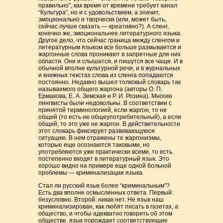
правильно”, как время от времени требует канал
“Культура”, но и с удовольствием, а значит,
эмоционально и творчески (или, может быть,
сейчас лучше сказать — креативно?). А сленг,
конечно же, эмоциональнее литературного языка.
Другое дело, что сейчас граница между сленгом и
литературным языком все больше размывается и
жаргонные слова проникают в запретные для них
области. Они и слышатся, и пишутся все чаще. И в
обычной вполне культурной речи, и в журнальных
и книжных текстах слова из сленга попадаются
постоянно. Недавно вышел толковый словарь так
называемого общего жаргона (авторы О. П.
Ермакова, Е. А. Земская и Р. И. Розина). Многие
лингвисты были недовольны. В соответствии с
принятой терминологией, если жаргон, то не
общий (то есть не общеупотребительный), а если
общий, то это уже не жаргон. В действительности
этот словарь фиксирует развивающуюся
ситуацию. В нем отражены те жаргонизмы,
которые еще осознаются таковыми, но
употребляются уже практически всеми, то есть
постепенно входят в литературный язык. Это
хорошо видно на примере еще одной больной
проблемы — криминализации языка.
Стал ли русский язык более “криминальным”?
Есть два вполне осмысленных ответа. Первый:
безусловно. Второй: никак нет. Не язык наш
криминализирован, как любят писать в газетах, а
общество, и чтобы адекватно говорить об этом
обществе, язык порождает соответствующие