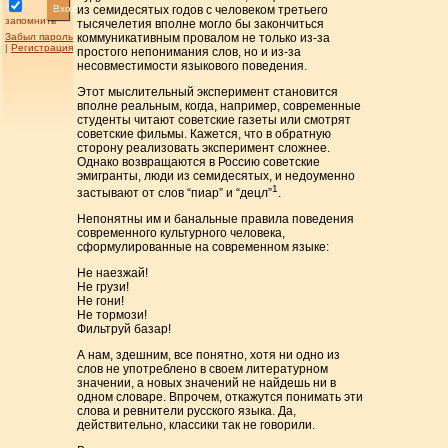
Вход
из семидесятых годов с человеком третьего
запомнить
тысячелетия вполне могло бы закончиться
Забыл пароль
коммуникативным провалом не только из-за
|
Регистрация
простого непонимания слов, но и из-за
несовместимости языкового поведения.
Этот мыслительный эксперимент становится
вполне реальным, когда, например, современные
студенты читают советские газеты или смотрят
советские фильмы. Кажется, что в обратную
сторону реализовать эксперимент сложнее.
Однако возвращаются в Россию советские
эмигранты, люди из семидесятых, и недоуменно
1
застывают от слов “пиар” и “децл”
.
Непонятны им и банальные правила поведения
современного культурного человека,
сформулированные на современном языке:
Не наезжай!
Не грузи!
Не гони!
Не тормози!
Фильтруй базар!
А нам, здешним, все понятно, хотя ни одно из
слов не употреблено в своем литературном
значении, а новых значений не найдешь ни в
одном словаре. Впрочем, откажутся понимать эти
слова и ревнители русского языка. Да,
действительно, классики так не говорили.