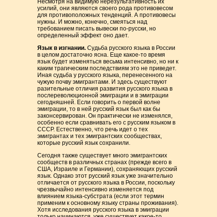
Несмотря на видимую нерезультативность их
усилий, они являются своего рода противовесом
для противоположных тенденций. А противовесы
нужны. И можно, конечно, смеяться над
требованием писать вывески по-русски, но
определенный эффект оно дает.
Язык в изгнании.
Судьба русского языка в России
в целом достаточно ясна. Еще какое-то время
язык будет изменяться весьма интенсивно, но ни к
каким трагическим последствиям это не приведет.
Иная судьба у русского языка, перенесенного на
чужую почву эмигрантами. И здесь существуют
разительные отличия развития русского языка в
послереволюционной эмиграции и в эмиграции
сегодняшней. Если говорить о первой волне
эмиграции, то в ней русский язык был как бы
законсервирован. Он практически не изменялся,
особенно если сравнивать его с русским языком в
СССР. Естественно, что речь идет о тех
эмигрантах и тех эмигрантских сообществах,
которые русский язык сохранили.
Сегодня также существует много эмигрантских
сообществ в различных странах (прежде всего в
США, Израиле и Германии), сохраняющих русский
язык. Однако этот русский язык уже значительно
отличается от русского языка в России, поскольку
чрезвычайно интенсивно изменяется под
влиянием языка-субстрата (если этот термин
применим к основному языку страны проживания).
Хотя исследования русского языка в эмиграции
только начинаются, уже существует какое-то