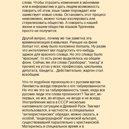
слова. Чтобы отразить изменения в экономике
или в информатике и дать людям возможность
говорить об этом, язык также порождает или
заимствует новые слова. Остановить этот процесс
невозможно, можно только изолировать или
стерилизовать общество. А говорить о нашей
жизни и нашем обществе языком Тургенева
просто не получится.
Другой вопрос, почему же так заметна эта
криминализация в кавычках. Раньше на фене
ботал
тот, кому было положено
ботать
. Ну разве
что интеллигент мог подпустить что-нибудь
эдакое для красного словца. Но это словцо было
“красным”, то есть резко выделялось на общем
фоне. Сейчас же эти слова (“разборка”, “наезд” и
прочее) на устах у всех: профессора, школьника,
депутата, бандита... Действительно, жаргон стал
всеобщим.
Что-то подобное произошло и с русским матом.
Лингвисты всегда говорили о его табуированности.
Но что же это за табуированность такая, когда все
русские люди эти слова произносят? Так вот, во-
первых, не все, во-вторых, не везде и не всегда.
Употребление мата в СССР несколько
напоминало ситуацию в Древней Руси. Там мат
использовался, в частности, в специальных
“антихристианских” обрядах, можно сказать, в
особой, “андеграундной” языческой культуре,
существовавшей параллельно с христианской.
Матерились в специальное время и в