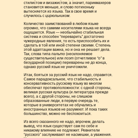
стилистом и визажистом, а значит, парикмахеров
становится меньше, и слово потихоньку
вытесняется из языка. Так в свое время и
случилось с
цирюльником
.
Количество заимствований в любом языке
огромно, что самими носителями языка не всегда
ощущается. Язык — необычайно стабильная
система и способен “переварить” достаточно
чужеродные явления, то есть приспособить их и
сделать в той или иной степени своими. Степень
этой адаптации важна, но и она не решает дела.
Так, слова типа
пальто
(несклоняемое
существительное) или
поэт
(отчетливое
“о”
в
безударной позиции) переварены не до конца,
однако русский язык не уничтожили.
Итак, бояться за русский язык не надо, справится.
Самое парадоксальное, что стабильность и
консервативность русскому языку во многом
обеспечат противоположности: с одной стороны,
великая русская культура (и литература прежде
всего), а с другой стороны, не слишком
образованные люди, в первую очередь те,
которые в университетах не обучались и
иностранных языков не разумеют. И пока таких
большинство, можно не беспокоиться.
Из всего сказанного не надо, впрочем, делать
вывод, что язык существует сам по себе и
никакому влиянию не подлежит. Ревнители
“русского” заслуживают не насмешки, а уважения.