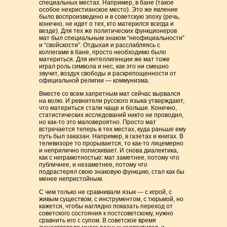
специальных местах. Например, в бане (такое
особое нехристианское место). Это же явление
было воспроизведено и в советскую эпоху (речь,
конечно, не идет о тех, кто матерился всегда и
везде). Для тех же политических функционеров
мат был специальным знаком “неофициальности”
и “свойскости”. Отдыхая и расслабляясь с
коллегами в бане, просто необходимо было
материться. Для интеллигенции же мат тоже
играл роль символа и нес, как это ни смешно
звучит, воздух свободы и раскрепощенности от
официальной религии — коммунизма.
Вместе со всем запретным мат сейчас вырвался
на волю. И ревнители русского языка утверждают,
что материться стали чаще и больше. Конечно,
статистических исследований никто не проводил,
но как-то это маловероятно. Просто мат
встречается теперь в тех местах, куда раньше ему
путь был заказан. Например, в газетах и книгах. В
телевизоре то прорывается, то как-то лицемерно
и неприлично попискивает. И снова диалектика,
как с неграмотностью: мат заметнее, потому что
публичнее, и незаметнее, потому что
подрастерял свою знаковую функцию, стал как бы
менее непристойным.
С чем только не сравнивали язык — с игрой, с
живым существом, с инструментом, с тюрьмой, но
кажется, чтобы наглядно показать переход от
советского состояния к постсоветскому, нужно
сравнить его с супом. В советское время