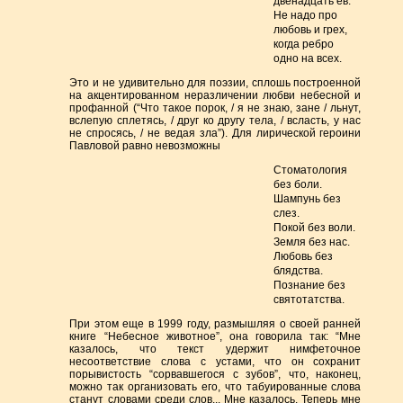
двенадцать ев.
Не надо про
любовь и грех,
когда ребро
одно на всех.
Это и не удивительно для поэзии, сплошь построенной
на акцентированном неразличении любви небесной и
профанной (“Что такое порок, / я не знаю, зане / льнут,
вслепую сплетясь, / друг ко другу тела, / всласть, у нас
не спросясь, / не ведая зла”). Для лирической героини
Павловой равно невозможны
Стоматология
без боли.
Шампунь без
слез.
Покой без воли.
Земля без нас.
Любовь без
блядства.
Познание без
святотатства.
При этом еще в 1999 году, размышляя о своей ранней
книге “Небесное животное”, она говорила так: “Мне
казалось, что текст удержит нимфеточное
несоответствие слова с устами, что он сохранит
порывистость “сорвавшегося с зубов”, что, наконец,
можно так организовать его, что табуированные слова
станут словами среди слов... Мне казалось. Теперь мне