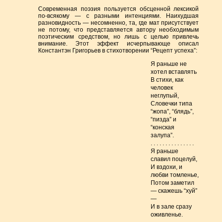
Современная поэзия пользуется обсценной лексикой
по-всякому — с разными интенциями. Наихудшая
разновидность — несомненно, та, где мат присутствует
не потому, что представляется автору необходимым
поэтическим средством, но лишь с целью привлечь
внимание. Этот эффект исчерпывающе описал
Константэн Григорьев в стихотворении “Рецепт успеха”:
Я раньше не
хотел вставлять
В стихи, как
человек
неглупый,
Словечки типа
“жопа”, “блядь”,
“пизда” и
“конская
залупа”.
. . . . . . . . . . . . . . .
Я раньше
славил поцелуй,
И вздохи, и
любви томленье,
Потом заметил
— скажешь “хуй”
—
И в зале сразу
оживленье.