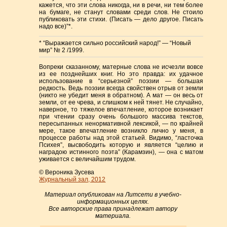
кажется, что эти слова никогда, ни в речи, ни тем более
на бумаге, не станут словами среди слов. Не стоило
публиковать эти стихи. (Писать — дело другое. Писать
надо все)”*.
* “Выражается сильно российский народ!” — “Новый
мир” № 2 /1999.
Вопреки сказанному, матерные слова не исчезли вовсе
из ее позднейших книг. Но это правда: их удачное
использование в “серьезной” поэзии — большая
редкость. Ведь поэзии всегда свойствен отрыв от земли
(никто не убедит меня в обратном). А мат — он весь от
земли, от ее чрева, и слишком к ней тянет. Не случайно,
наверное, то тяжелое впечатление, которое возникает
при чтении сразу очень большого массива текстов,
пересыпанных ненормативной лексикой, — по крайней
мере, такое впечатление возникло лично у меня, в
процессе работы над этой статьей. Видимо, “ласточка
Психея”, высвободить которую и является “целию и
наградою истинного поэта” (Карамзин), — она с матом
уживается с величайшим трудом.
© Вероника Зусева
Журнальный зал, 2012
Материал опубликован на Литсети в учебно-
информационных целях.
Все авторские права принадлежат автору
материала.