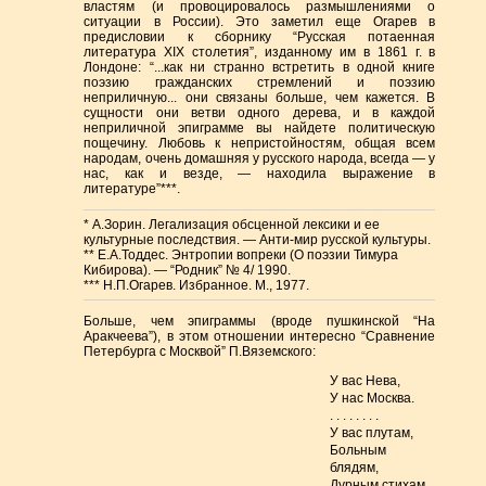
властям (и провоцировалось размышлениями о
ситуации в России). Это заметил еще Огарев в
предисловии к сборнику “Русская потаенная
литература XIX столетия”, изданному им в 1861 г. в
Лондоне: “...как ни странно встретить в одной книге
поэзию гражданских стремлений и поэзию
неприличную... они связаны больше, чем кажется. В
сущности они ветви одного дерева, и в каждой
неприличной эпиграмме вы найдете политическую
пощечину. Любовь к непристойностям, общая всем
народам, очень домашняя у русского народа, всегда — у
нас, как и везде, — находила выражение в
литературе”***.
* А.Зорин. Легализация обсценной лексики и ее
культурные последствия. — Анти-мир русской культуры.
** Е.А.Тоддес. Энтропии вопреки (О поэзии Тимура
Кибирова). — “Родник” № 4/ 1990.
*** Н.П.Огарев. Избранное. М., 1977.
Больше, чем эпиграммы (вроде пушкинской “На
Аракчеева”), в этом отношении интересно “Сравнение
Петербурга с Москвой” П.Вяземского:
У вас Нева,
У нас Москва.
. . . . . . . .
У вас плутам,
Больным
блядям,
Дурным стихам