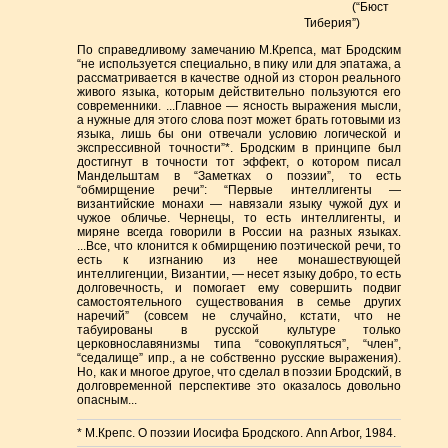
(“Бюст
Тиберия”)
По справедливому замечанию М.Крепса, мат Бродским
“не используется специально, в пику или для эпатажа, а
рассматривается в качестве одной из сторон реального
живого языка, которым действительно пользуются его
современники. ...Главное — ясность выражения мысли,
а нужные для этого слова поэт может брать готовыми из
языка, лишь бы они отвечали условию логической и
экспрессивной точности”*. Бродским в принципе был
достигнут в точности тот эффект, о котором писал
Мандельштам в “Заметках о поэзии”, то есть
“обмирщение речи”: “Первые интеллигенты —
византийские монахи — навязали языку чужой дух и
чужое обличье. Чернецы, то есть интеллигенты, и
миряне всегда говорили в России на разных языках.
...Все, что клонится к обмирщению поэтической речи, то
есть к изгнанию из нее монашествующей
интеллигенции, Византии, — несет языку добро, то есть
долговечность, и помогает ему совершить подвиг
самостоятельного существования в семье других
наречий” (совсем не случайно, кстати, что не
табуированы в русской культуре только
церковнославянизмы типа “совокупляться”, “член”,
“седалище” ипр., а не собственно русские выражения).
Но, как и многое другое, что сделал в поэзии Бродский, в
долговременной перспективе это оказалось довольно
опасным...
* М.Крепс. О поэзии Иосифа Бродского. Ann Arbor, 1984.