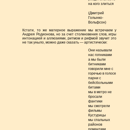
на кого злиться
(Дмитрий
Голынко-
Вольфсон)
Кстати, то же матерное выражение мы встречаем у
Андрея Родионова, но за счет столкновения слов, игры
интонацией и аллюзиями, ритмом и рифмой звучит это
не так уныло, можно даже сказать — артистически:
Они называли
нас гопниками
а мы были
битниками
говорили мне с
горечью в голосе
парни с
бейсбольными
битами
мы в метро не
бросали
фантики
мы смотрели
фильмы
Кустурицы
мы спальных
районов
романтики