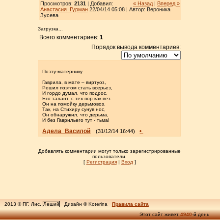
Просмотров:
2131
| Добавил:
« Назад
|
Вперед »
Анастасия_Гурман
22/04/14 05:08 | Автор: Вероника
Зусева
Загрузка...
Всего комментариев:
1
Порядок вывода комментариев:
Поэту-матернику
Гаврила, в мате – виртуоз,
Решил поэтом стать всерьез,
И гордо думал, что подрос,
Его талант, с тех пор как вез
Он на помойку дерьмовоз.
Так, на Стихиру сунув нос,
Он обнаружил, что дерьма,
И без Гаврильего тут - тьма!
Адела_Василой
•
(31/12/14 16:44)
Добавлять комментарии могут только зарегистрированные
пользователи.
[
Регистрация
|
Вход
]
2013 © ПГ, Лис,
Леший
Дизайн © Koterina
Правила сайта
Этот сайт живет
4940
-й день