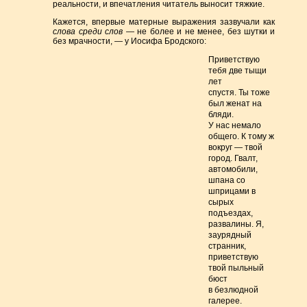
реальности, и впечатления читатель выносит тяжкие.
Кажется, впервые матерные выражения зазвучали как
слова среди слов
— не более и не менее, без шутки и
без мрачности, — у Иосифа Бродского:
Приветствую
тебя две тыщи
лет
спустя. Ты тоже
был женат на
бляди.
У нас немало
общего. К тому ж
вокруг — твой
город. Гвалт,
автомобили,
шпана со
шприцами в
сырых
подъездах,
развалины. Я,
заурядный
странник,
приветствую
твой пыльный
бюст
в безлюдной
галерее.