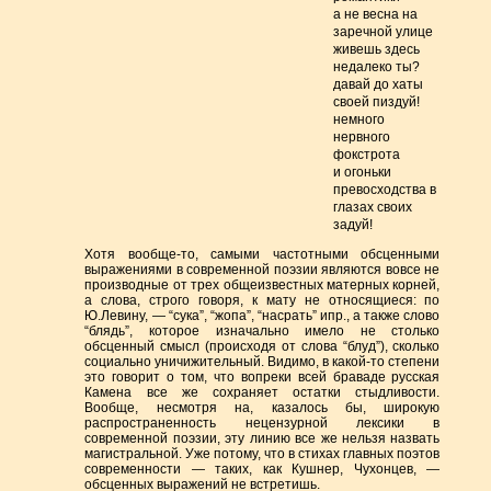
а не весна на
заречной улице
живешь здесь
недалеко ты?
давай до хаты
своей пиздуй!
немного
нервного
фокстрота
и огоньки
превосходства в
глазах своих
задуй!
Хотя вообще-то, самыми частотными обсценными
выражениями в современной поэзии являются вовсе не
производные от трех общеизвестных матерных корней,
а слова, строго говоря, к мату не относящиеся: по
Ю.Левину, — “сука”, “жопа”, “насрать” ипр., а также слово
“блядь”, которое изначально имело не столько
обсценный смысл (происходя от слова “блуд”), сколько
социально уничижительный. Видимо, в какой-то степени
это говорит о том, что вопреки всей браваде русская
Камена все же сохраняет остатки стыдливости.
Вообще, несмотря на, казалось бы, широкую
распространенность нецензурной лексики в
современной поэзии, эту линию все же нельзя назвать
магистральной. Уже потому, что в стихах главных поэтов
современности — таких, как Кушнер, Чухонцев, —
обсценных выражений не встретишь.