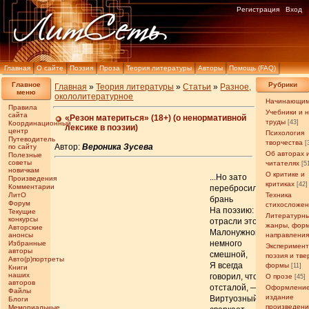
Регистрация
Вход
Главная
О сайте
Поэзия
Проза
Теория литературы
Авторы
Помощь (FAQ)
Главное
Рубрики
Главная
»
Теория литературы
»
Статьи
»
Разное,
меню
окололитературное
Начинающи
Правила
Учебники и 
сайта
«Резон материться» (18+) (о ненормативной
труды
[43]
Координационный
лексике в поэзии)
центр
Психология
Путеводитель
творчества
[
Автор:
Вероника Зусева
по сайту
Об авторах 
Полезные
советы
читателях
[5
новичкам
О критике и
...Но зато
Произведения
критиках
[42]
Комментарии
перебросилась
ЛитО
Техника
брань
Форум
стихосложе
На поэзию: в
Текущие
Литературн
конкурсы
отрасли этой
жанры, фор
Авторские
Малонужной,
анонсы
направлени
немного
Избранные
Эксперимен
авторы
смешной,
поэзия и тв
Авто(р)портреты
Я всегда
формы
[11]
Книги
наших
говорил, что
О прозе
[45]
авторов
отсталой, —
Оформление
Файлы
издание
Виртуозный
Блоги
произведен
Мемориальные