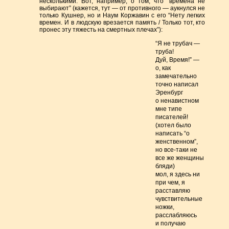
несколькими. Вот, например, о том, что “времена не
выбирают” (кажется, тут — от противного — аукнулся не
только Кушнер, но и Наум Коржавин с его “Нету легких
времен. И в людскую врезается память / Только тот, кто
пронес эту тяжесть на смертных плечах”):
“Я не трубач —
труба!
Дуй, Время!” —
о, как
замечательно
точно написал
Эренбург
о ненавистном
мне типе
писателей!
(хотел было
написать “о
женственном”,
но все-таки не
все же женщины
бляди)
мол, я здесь ни
при чем, я
расставляю
чувствительные
ножки,
расслабляюсь
и получаю