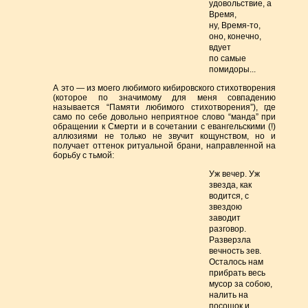
удовольствие, а
Время,
ну, Время-то,
оно, конечно,
вдует
по самые
помидоры...
А это — из моего любимого кибировского стихотворения
(которое по значимому для меня совпадению
называется “Памяти любимого стихотворения”), где
само по себе довольно неприятное слово “манда” при
обращении к Смерти и в сочетании с евангельскими (!)
аллюзиями не только не звучит кощунством, но и
получает оттенок ритуальной брани, направленной на
борьбу с тьмой:
Уж вечер. Уж
звезда, как
водится, с
звездою
заводит
разговор.
Разверзла
вечность зев.
Осталось нам
прибрать весь
мусор за собою,
налить на
посошок и