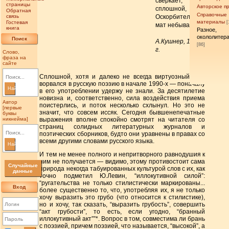
сверкает,
страницы
Авторское п
сплошной,
Обратная
Справочные
связь
Оскорбительный
материалы
Гостевая
[
мат небывалый!
книга
Разное,
окололитер
Поиск
А.Кушнер, 1995
[86]
г.
Слово,
фраза на
сайте
Сплошной, хотя и далеко не всегда виртуозный, мат
ворвался в русскую поэзию в начале 1990-х — поначалу
Найти
в его употреблении удержу не знали. За десятилетие
новизна и, соответственно, сила воздействия приема
Автор
поистерлись, и поток несколько схлынул. Но это не
[первые
значит, что совсем иссяк. Сегодня бывшенепечатные
буквы
никнейма]
выражения вполне спокойно смотрят на читателя со
страниц солидных литературных журналов и
поэтических сборников, будто они уравнены в правах со
всеми другими словами русского языка.
Найти
И тем не менее полного и непритворного равнодушия к
ним не получается — видимо, этому противостоит сама
Случайные
природа некогда табуированных культурой слов с их, как
данные
точно подметил Ю.Левин, “иллокутивной силой”:
“ругательства не только стилистически маркированы...
Вход
более существенно то, что, употребляя их, я не только
хочу выразить это грубо (что относится к стилистике),
но и хочу, так сказать, “выразить грубость”, совершить
“акт грубости”, то есть, если угодно, “бранный
иллокутивный акт””*. Вопрос в том, совместима ли брань
с поэзией, причем поэзией, что называется, “высокой”, а