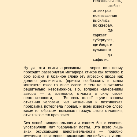
Неважная честь,
чтоб из
этаких роз
мои изваяния
высились
по скверам,
где
харкает
туберкулез,
где блядь с
хулиганом
да
сифилис.
Ну да, эти стихи агрессивны — через всю поэму
проходит развернутая метафора стихов как готового к
бою войска, и бранное слово эту агрессию вроде как
должно увеличивать (причем вообразить в таком
контексте какое-то иное слово с тем же значением
решительно невозможно). Но, вопреки намерениям
автора — и, возможно, отчасти в силу своей
неоконченности, — “Во весь голос” звучит воплем
отчаяния человека, чья жизненная и поэтическая
программа потерпела провал, и всем известное слово
каким-то образом повышает градус этого отчаяния,
отчетливее его проявляет.
Без явной эмоциональности и совсем без стеснения
употребляли мат “барачные” поэты. Это всего лишь
знак окружающей действительности — подобно
мужчинам, неизменно писающим где-нибудь в уголке