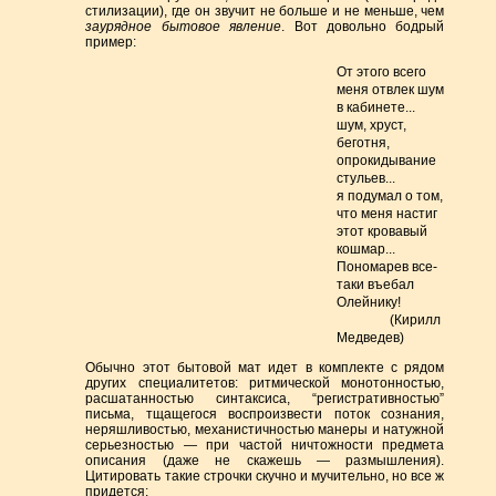
стилизации), где он звучит не больше и не меньше, чем
заурядное бытовое явление
. Вот довольно бодрый
пример:
От этого всего
меня отвлек шум
в кабинете...
шум, хруст,
беготня,
опрокидывание
стульев...
я подумал о том,
что меня настиг
этот кровавый
кошмар...
Пономарев все-
таки въебал
Олейнику!
(Кирилл
Медведев)
Обычно этот бытовой мат идет в комплекте с рядом
других специалитетов: ритмической монотонностью,
расшатанностью синтаксиса, “регистративностью”
письма, тщащегося воспроизвести поток сознания,
неряшливостью, механистичностью манеры и натужной
серьезностью — при частой ничтожности предмета
описания (даже не скажешь — размышления).
Цитировать такие строчки скучно и мучительно, но все ж
придется: