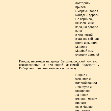
повторить
припев:
Смерть! Старая
манда! С дороги!
Не чернила,
не кровь и не
вода, но доброе
вино
с бедняцкой
свадьбы той нас
грело и пьянило.
Мария с
Марфой нам
служили заодно!
Иногда, несмотря на вроде бы философский контекст,
стихотворение с обсценной лексикой получает у
Кибирова отчетливо комическую окраску:
Ницше к
женщине с
плеткой пошел.
Это грубо и
нехорошо.
Да еще и
смешно, между
прочим,
если Ницше
представить