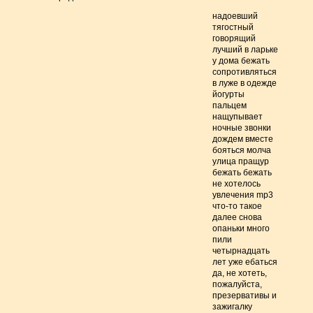
надоевший
тягостный
говорящий
лучший в ларьке
у дома бежать
сопротивляться
в луже в одежде
йогурты
пальцем
нащупывает
ночные звонки
дождем вместе
бояться молча
улица пращур
бежать бежать
не хотелось
увлечения mp3
что-то такое
далее снова
опаньки много
пили
четырнадцать
лет уже ебаться
да, не хотеть,
пожалуйста,
презервативы и
зажигалку