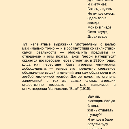
И счету нет.
Боюсь, и здесь
Не лучше смесь:
Здесь вор в
звезде,
Монах в пизде,
Осел в суде,
Дурак везде.
Тут непечатные выражения употреблены с целью
максимально точно — и в соответствии со стилистикой
самой реальности — обозначить предметы (и
отношение к ним поэта). Такой “резон материться”
окажется востребован через столетие, в 1910-х годах,
когда мат перестанет быть игровым, комическим,
добродушным, — теперь это предельно серьезное
обозначение вещей и явлений или сам образ речи в их
грубой жизненной правде
. Другое дело, что степень
заложенной в тех же самых словах агрессии
существенно возрастет — как, например, в
стихотворении Маяковского “Вам!” (1915):
Вам ли,
любящим баб да
блюда,
жизнь отдавать
в угоду?!
Я лучше в баре
блядям буду
подавать