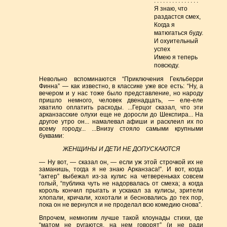
. . . . . . . . . . . . . . .
Я знаю, что
раздастся смех,
Когда я
матюгаться буду.
И охуительный
успех
Имею я теперь
повсюду.
Невольно вспоминаются “Приключения Гекльберри
Финна” — как известно, в классике уже все есть: “Ну, а
вечером и у нас тоже было представление, но народу
пришло немного, человек двенадцать, — еле-еле
хватило оплатить расходы. ...Герцог сказал, что эти
арканзасские олухи еще не доросли до Шекспира... На
другое утро он... намалевал афиши и расклеил их по
всему городу... ...Внизу стояло самыми крупными
буквами:
ЖЕНЩИНЫ И ДЕТИ НЕ ДОПУСКАЮТСЯ
— Ну вот, — сказал он, — если уж этой строчкой их не
заманишь, тогда я не знаю Арканзаса!”. И вот, когда
“актер” выбежал из-за кулис на четвереньках совсем
голый, “публика чуть не надорвалась от смеха; а когда
король кончил прыгать и ускакал за кулисы, зрители
хлопали, кричали, хохотали и бесновались до тех пор,
пока он не вернулся и не проделал всю комедию снова”.
Впрочем, немногим лучше такой клоунады стихи, где
“матом не ругаются, на нем говорят” (и не ради