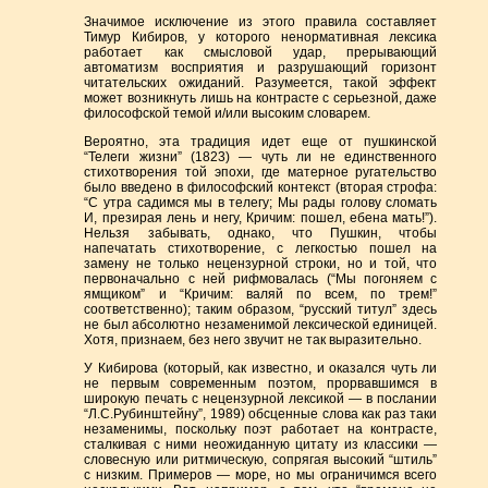
Значимое исключение из этого правила составляет
Тимур Кибиров, у которого ненормативная лексика
работает как смысловой удар, прерывающий
автоматизм восприятия и разрушающий горизонт
читательских ожиданий. Разумеется, такой эффект
может возникнуть лишь на контрасте с серьезной, даже
философской темой и/или высоким словарем.
Вероятно, эта традиция идет еще от пушкинской
“Телеги жизни” (1823) — чуть ли не единственного
стихотворения той эпохи, где матерное ругательство
было введено в философский контекст (вторая строфа:
“С утра садимся мы в телегу; Мы рады голову сломать
И, презирая лень и негу, Кричим: пошел, ебена мать!”).
Нельзя забывать, однако, что Пушкин, чтобы
напечатать стихотворение, с легкостью пошел на
замену не только нецензурной строки, но и той, что
первоначально с ней рифмовалась (“Мы погоняем с
ямщиком” и “Кричим: валяй по всем, по трем!”
соответственно); таким образом, “русский титул” здесь
не был абсолютно незаменимой лексической единицей.
Хотя, признаем, без него звучит не так выразительно.
У Кибирова (который, как известно, и оказался чуть ли
не первым современным поэтом, прорвавшимся в
широкую печать с нецензурной лексикой — в послании
“Л.С.Рубинштейну”, 1989) обсценные слова как раз таки
незаменимы, поскольку поэт работает на контрасте,
сталкивая с ними неожиданную цитату из классики —
словесную или ритмическую, сопрягая высокий “штиль”
с низким. Примеров — море, но мы ограничимся всего