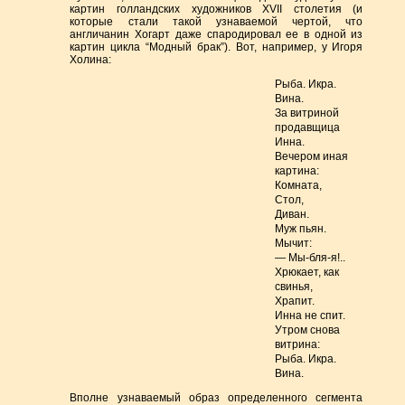
картин голландских художников XVII столетия (и
которые стали такой узнаваемой чертой, что
англичанин Хогарт даже спародировал ее в одной из
картин цикла “Модный брак”). Вот, например, у Игоря
Холина:
Рыба. Икра.
Вина.
За витриной
продавщица
Инна.
Вечером иная
картина:
Комната,
Стол,
Диван.
Муж пьян.
Мычит:
— Мы-бля-я!..
Хрюкает, как
свинья,
Храпит.
Инна не спит.
Утром снова
витрина:
Рыба. Икра.
Вина.
Вполне узнаваемый образ определенного сегмента