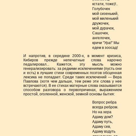
кстати, тоже)!..
Голубочек
мой сизенький,
мой миленький
дружочек,
мой дурачок,
Сашочек,
ангелочек,
кричи “Ура!” Мы
едем в зоосад!
И напротив, в середине 2000-х, в момент кризиса,
Кибиров прежде непечатные слова нарочно
педалировал... Кажется, эту мысль можно
генерализировать: за редкими исключениями (пусть они
и есть) в лучшие стихи современных поэтов обсценная
лексика не попадает. Среди таких исключений — Вера
Павлова (хотя чем дальше, тем реже эти слова у нее
встречаются). В ее стихах матерные слова оказываются
способом разговора о первопричинах, выражением
простой, оголенной, женской, земной основы бытия:
Вопрос ребра
всегда ребром.
Но на хера
Адаму дом?
Адаму путь,
Адаму сев,
Адаму вздуть