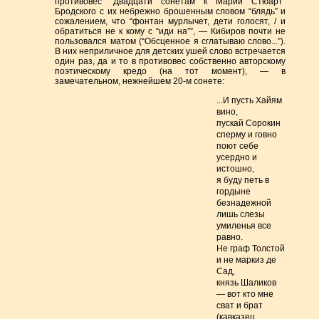
противовес “Двадцати сонетам к Марии Стюарт”
Бродского с их небрежно брошенным словом “блядь” и
сожалением, что “фонтан мурлычет, дети голосят, / и
обратиться не к кому с “иди на””, — Кибиров почти не
пользовался матом (“Обсценное я сглатываю слово...”).
В них неприличное для детских ушей слово встречается
один раз, да и то в противовес собственно авторскому
поэтическому кредо (на тот момент), — в
замечательном, нежнейшем 20-м сонете:
...И пусть Хайям
вино,
пускай Сорокин
сперму и говно
поют себе
усердно и
истошно,
я буду петь в
гордыне
безнадежной
лишь слезы
умиленья все
равно.
Не граф Толстой
и не маркиз де
Сад,
князь Шаликов
— вот кто мне
сват и брат
(кавказец,