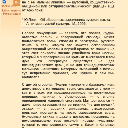
не с ее малыми линиями — шуточной, кощунственно-
Вход
запомнить
обсценной или сатирически-“ямбической” (идущей еще
от Архилоха).
Забыл пароль
|
Регистрация
* Ю.Левин. Об обсценных выражениях русского языка.
— Анти-мир русской культуры. М., 1996.
Первое побуждение — заявить, что поэзия, будучи
областью полной и совершенной свободы, может
пользоваться всеми словами и регистрами русского
языка. А если кому-то это кажется оскорблением
общественной морали и порчей нравов, то можно и на
этот счет привести мнение умнейшего мужа России,
который в “Опровержении на критики” высказался в том
духе, что литература существует не для
пятнадцатилетних девиц и не для тринадцатилетних
мальчиков. Защитники матерных выражений в поэзии
тут непременно прибавят, что Пушкин и сам ими
баловался.
С другой стороны, Пушкин именно что
баловался
ими:
допустимость матерщины тесно связывается у него —
как и у всех его предшественников на поэтическом
поприще, начиная с Ломоносова, — с вполне
определенной жанровой системой. Мат допускался (и
даже приветствовался) на ее нижних, “не для печати”,
этажах — в пародиях, эпиграммах, стихотворных
попытках поставить на место зарвавшегося врага,
бурлескных стихах и даже в дружеских посланиях на
неустаревающую тему веселой пирушки, участники
которой готовы ревностно служить Вакху и Киприде.