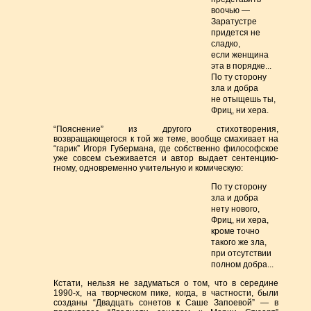
воочью —
Заратустре
придется не
сладко,
если женщина
эта в порядке...
По ту сторону
зла и добра
не отыщешь ты,
Фриц, ни хера.
“Пояснение” из другого стихотворения,
возвращающегося к той же теме, вообще смахивает на
“гарик” Игоря Губермана, где собственно философское
уже совсем съеживается и автор выдает сентенцию-
гному, одновременно учительную и комическую:
По ту сторону
зла и добра
нету нового,
Фриц, ни хера,
кроме точно
такого же зла,
при отсутствии
полном добра...
Кстати, нельзя не задуматься о том, что в середине
1990-х, на творческом пике, когда, в частности, были
созданы “Двадцать сонетов к Саше Запоевой” — в