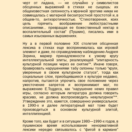
черт от ладана, — не случайно у символистов
обсценных выражений в стихах не сыщешь: их
общеизвестная склонность к мрачной эротике никак не
совмещалась с матерной бесхитростной простотой и, в
общем-то, антиэротичностью. “Стихотворения, коих
цель горячить воображение любострастными
описаниями... превращая ее божественный нектар в
воспалительный состав” (Пушкин), писались ими в
самых изысканных выражениях.
Ну а в первой половине XIX столетия обсценная
лексика в стихах еще воспринималась как игровой
элемент и даже, по справедливому наблюдению Андрея
Зорина, маркер принадлежности к узкому кругу
интеллектуальной элиты, реализующей “элитарность
культурной позиции через ее снятие”*. Иначе говоря,
бравировать нарушениями табу склонны только “круги,
уверенные в своем культурном статусе”, тогда как
социальные слои, приобщившиеся к культуре недавно,
напротив, пытаются упрочить свое положение через
ужесточение запретов и воспринимают мат, по
выражению Е.Тоддеса, как “нарушение неких правил
игры, согласно которым литература должна говорить
красиво, не должна воспроизводить некультурное”**.
Утверждение это, кажется, совершенно универсальное:
в 1990-х и далее литературный мат тоже будет
производиться в основном культурной элитой,
интеллигенцией.
Кроме того, как будет и в ситуации 1980—1990-х годов, в
пушкинское время использование ненормативной
лексики нередко связывалось с “фигой в кармане”