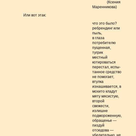
(Ксения
Маренникова)
Или вот этак:
что это было?
ребрендинг или
пыль,
в глаза
потребителю
пущенная,
тугрик
местный
котироваться
перестал, испы-
танное средство
не помогает,
втулка
изнашивается, в
мохито кладут
мяту мясистую,
второй
свежести,
излишне
подмороженную,
обращенье —
пиздуй
отсюдова —
убедительно, не