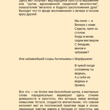
Здесь мат получает вид народной простоты выражений
или “шутки, вдохновенной сердечной веселостию”,
показателем “веселого и бодрого расположения духа”.
Выходит что-то вроде воспоминания о вечере в тесном
кругу друзей:
Мы пили — и
Венера с нами
Сидела, прея за
столом.
Когда ж вновь
сядем вчетвером
С блядьми,
вином и
чубуками?
Или забавнейшей ссоры Антипьевны с Марфушкою:
В чужой пизде
соломинку ты
видишь,
А у себя не
видишь и
бревна.
Все это — не более чем беззлобная шутка, и матерные
слова парадоксально маркируют здесь стихию
домашности и простоты, без которых юмор вообще
немыслим. Кстати, создается впечатление, что совсем
изгоняют мат из поэтической практики люди и эпохи,
лишенные чувства юмора и бегущие от простоты, как