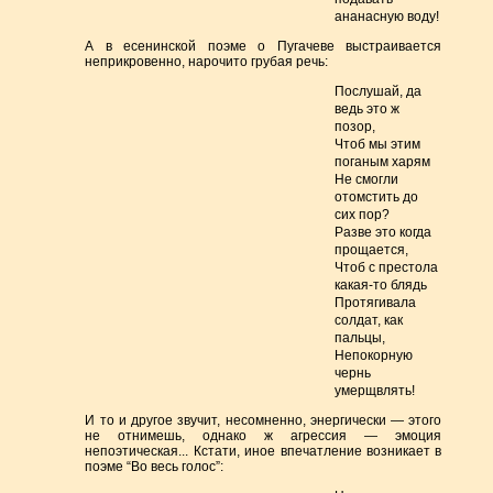
ананасную воду!
А в есенинской поэме о Пугачеве выстраивается
неприкровенно, нарочито грубая речь:
Послушай, да
ведь это ж
позор,
Чтоб мы этим
поганым харям
Не смогли
отомстить до
сих пор?
Разве это когда
прощается,
Чтоб с престола
какая-то блядь
Протягивала
солдат, как
пальцы,
Непокорную
чернь
умерщвлять!
И то и другое звучит, несомненно, энергически — этого
не отнимешь, однако ж агрессия — эмоция
непоэтическая... Кстати, иное впечатление возникает в
поэме “Во весь голос”: