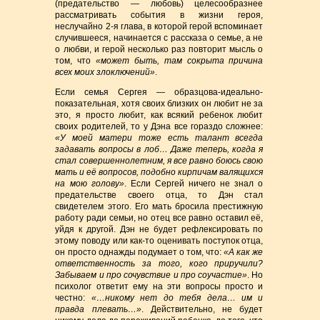
(предательство — любовь) целесообразнее
рассматривать события в жизни героя,
неслучайно 2-я глава, в которой герой вспоминает
случившееся, начинается с рассказа о семье, а не
о любви, и герой несколько раз повторит мысль о
том, что
«может быть, там сокрыта причина
всех моих злоключений»
.
Если семья Сергея — образцова-идеально-
показательная, хотя своих близких он любит не за
это, я просто любит, как всякий ребенок любит
своих родителей, то у Дэна все гораздо сложнее:
«У моей матери тоже есть талант всегда
задавать вопросы в лоб… Даже теперь, когда я
стал совершеннолетним, я все равно боюсь свою
мать и её вопросов, подобно кирпичам валящихся
на мою голову»
. Если Сергей ничего не знал о
предательстве своего отца, то Дэн стал
свидетелем этого. Его мать бросила престижную
работу ради семьи, но отец все равно оставил её,
уйдя к другой. Дэн не будет рефлексировать по
этому поводу или как-то оценивать поступок отца,
он просто однажды подумает о том, что:
«А как же
ответственность за того, кого приручили?
Забываем и про сочувствие и про соучастие»
. Но
психолог ответит ему на эти вопросы просто и
честно:
«…никому нет до тебя дела… им и
правда плевать…»
. Действительно, не будет