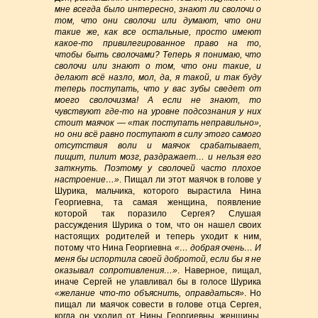
мне всегда было интересно, знают ли сволочи о
том, что они сволочи или думают, что они
такие же, как все остальные, просто имеют
какое-то привилегированное право на то,
чтобы быть сволочами? Теперь я понимаю, что
сволочи или знают о том, что они такие, и
делают всё назло, мол, да, я такой, и так буду
теперь поступать, что у вас зубы сведет от
моего сволочизма! А если не знают, то
чувствуют где-то на уровне подсознания у них
стоит маячок — «так поступать неправильно»,
но они всё равно поступают в силу этого самого
отсутствия воли и маячок срабатывает,
пищит, пилит мозг, раздражает… и нельзя его
заткнуть. Поэтому у сволочей часто плохое
настроение…»
. Пищал ли этот маячок в голове у
Шурика, мальчика, которого вырастила Нина
Георгиевна, та самая женщина, появление
которой так поразило Сергея? Слушая
рассуждения Шурика о том, что он нашел своих
настоящих родителей и теперь уходит к ним,
потому что Нина Георгиевна
«… добрая очень… И
меня бы испортила своей добротой, если бы я не
оказывал сопротивления…»
. Наверное, пищал,
иначе Сергей не улавливал бы в голосе Шурика
«желание что-то объяснить, оправдаться»
. Но
пищал ли маячок совести в голове отца Сергея,
когда он уходил от Нины Георгиевны, женщины,