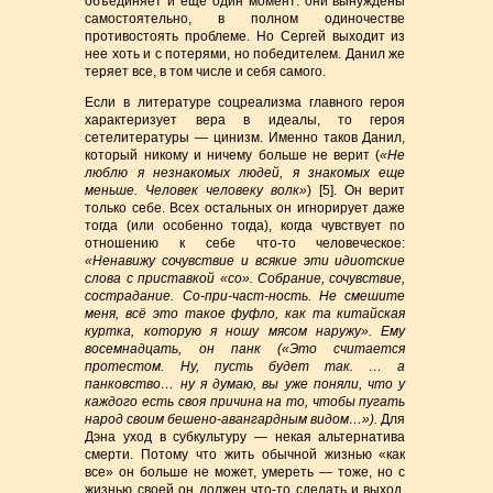
объединяет и еще один момент: они вынуждены
самостоятельно, в полном одиночестве
противостоять проблеме. Но Сергей выходит из
нее хоть и с потерями, но победителем. Данил же
теряет все, в том числе и себя самого.
Если в литературе соцреализма главного героя
характеризует вера в идеалы, то героя
сетелитературы — цинизм. Именно таков Данил,
который никому и ничему больше не верит (
«Не
люблю я незнакомых людей, я знакомых еще
меньше. Человек человеку волк»
) [5]. Он верит
только себе. Всех остальных он игнорирует даже
тогда (или особенно тогда), когда чувствует по
отношению к себе что-то человеческое:
«Ненавижу сочувствие и всякие эти идиотские
слова с приставкой «со». Собрание, сочувствие,
сострадание. Со-при-част-ность. Не смешите
меня, всё это такое фуфло, как та китайская
куртка, которую я ношу мясом наружу». Ему
восемнадцать, он панк («Это считается
протестом. Ну, пусть будет так. … а
панковство… ну я думаю, вы уже поняли, что у
каждого есть своя причина на то, чтобы пугать
народ своим бешено-авангардным видом…»).
Для
Дэна уход в субкультуру — некая альтернатива
смерти. Потому что жить обычной жизнью «как
все» он больше не может, умереть — тоже, но с
жизнью своей он должен что-то сделать и выход,