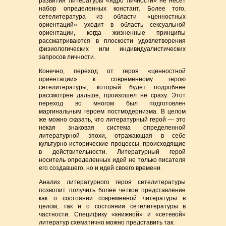
развития литературы «ядро личности» не несет
набор определенных констант. Более того,
сетелитература из области «ценностных
ориентаций» уходит в область сексуальной
ориентации, когда жизненные принципы
рассматриваются в плоскости удовлетворения
физиологических или индивидуалистических
запросов личности.
Конечно, переход от героя «ценностной
ориентации» к современному герою
сетелитературы, который будет подробнее
рассмотрен дальше, произошел не сразу. Этот
переход во многом был подготовлен
маргинальным героем постмодернизма. В целом
же можно сказать, что литературный герой — это
некая знаковая система определенной
литературной эпохи, отражающая в себе
культурно-исторические процессы, происходящие
в действительности. Литературный герой
носитель определенных идей не только писателя
его создавшего, но и идей своего времени.
Анализ литературного героя сетелитературы
позволит получить более четкое представление
как о состоянии современной литературы в
целом, так и о состоянии сетелитературы в
частности. Специфику «книжной» и «сетевой»
литератур схематично можно представить так: