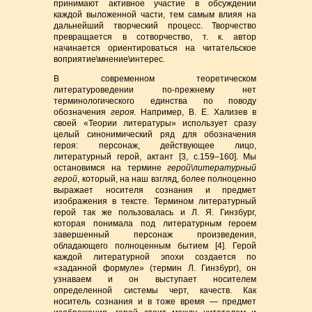
принимают активное участие в обсуждении
каждой выложенной части, тем самым влияя на
дальнейший творческий процесс. Творчество
превращается в сотворчество, т. к. автор
начинается ориентироваться на читательское
воприятие\мнение\интерес.
В современном теоретическом
литературоведении по-прежнему нет
терминологического единства по поводу
обозначения
героя
. Например, В. Е. Хализев в
своей «Теории литературы» использует сразу
целый синонимический ряд для обозначения
героя: персонаж, действующее лицо,
литературный герой, актант [3, с.159–160]. Мы
остановимся на термине
герой\литературный
герой
, который, на наш взгляд, более полноценно
выражает носителя сознания и предмет
изображения в тексте. Термином литературный
герой так же пользовалась и Л. Я. Гинзбург,
которая понимала под литературным героем
завершенный персонаж произведения,
обладающего полноценным бытием [4]. Герой
каждой литературной эпохи создается по
«заданной формуле» (термин Л. Гинзбург), он
узнаваем и он выступает носителем
определенной системы черт, качеств. Как
носитель сознания и в тоже время — предмет