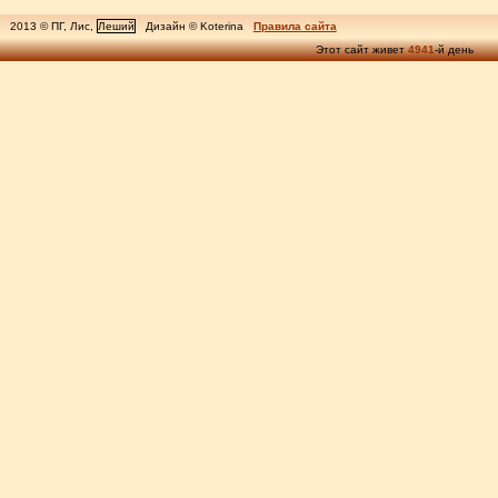
2013 © ПГ, Лис,
Леший
Дизайн © Koterina
Правила сайта
Этот сайт живет
4941
-й день