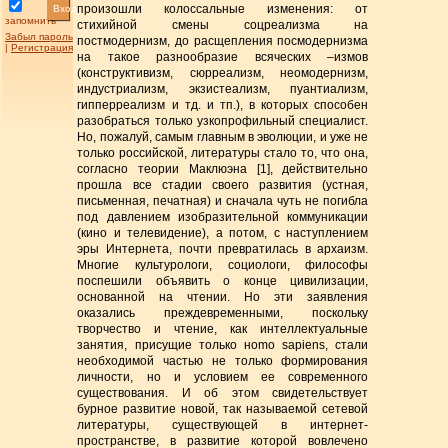
произошли колоссальные изменения: от
Вход
запомнить
стихийной смены соцреализма на
Забыл пароль
постмодернизм, до расщепления посмодернизма
|
Регистрация
на такое разнообразие всяческих –измов
(конструктивизм, сюрреализм, неомодернизм,
индустриализм, экзистеализм, пуантиализм,
гипперреализм и тд. и тп.), в которых способен
разобраться только узкопрофильный специалист.
Но, пожалуй, самым главным в эволюции, и уже не
только российской, литературы стало то, что она,
согласно теории Маклюэна [1], действительно
прошла все стадии своего развития (устная,
письменная, печатная) и сначала чуть не погибла
под давлением изобразительной коммуникации
(кино и телевидение), а потом, с наступлением
эры Интернета, почти превратилась в архаизм.
Многие культурологи, социологи, философы
поспешили объявить о конце цивилизации,
основанной на чтении. Но эти заявления
оказались преждевременными, поскольку
творчество и чтение, как интеллектуальные
занятия, присущие только нomo sapiens, стали
необходимой частью не только формирования
личности, но и условием ее современного
существования. И об этом свидетельствует
бурное развитие новой, так называемой сетевой
литературы, существующей в интернет-
пространстве, в развитие которой вовлечено