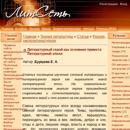
Регистрация
Вход
Главная
О сайте
Поэзия
Проза
Теория литературы
Авторы
Помощь (FAQ)
Главное
Рубрики
Главная
»
Теория литературы
»
Статьи
»
Разное,
меню
окололитературное
Начинающи
Правила
Учебники и 
сайта
Литературный герой как основная примета
труды
[43]
Координационный
литературной эпохи
центр
Психология
Путеводитель
творчества
[
Автор:
Бурцева Е. А.
по сайту
Об авторах 
Полезные
советы
читателях
[5
новичкам
О критике и
Статья посвящена изучению сетевой литературы и
Произведения
критиках
[42]
Комментарии
литературного героя как выразителя новой
ЛитО
Техника
литературной эпохи. На сравнительно-
Форум
стихосложе
сопоставительном анализе героев произведений
Текущие
Литературн
конкурсы
соцреализма и сетелитературы показано, как
жанры, фор
Авторские
меняется герой и что влияет на его развитие.
анонсы
направлени
Избранные
Эксперимен
авторы
Смена литературных эпох всегда ознаменована
поэзия и тв
Авто(р)портреты
сменой литературного героя. Темы, проблемы,
формы
[11]
Книги
идеи, мотивы, сюжеты могут, варьируясь,
наших
О прозе
[45]
авторов
переходить из века в век: любовь, добро и зло,
Оформление
Файлы
отцы и дети, лишние люди, власть и народ и мн.
издание
Блоги
др. Но литература каждого нового времени,
произведен
Мемориальные