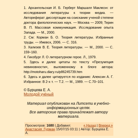
1. Архангельская И. Б. Герберт Маршалл Маклюэн: от
исследования литературы к теории медиа. —
Автореферат диссертации на соискание ученой степени
доктора филологических наук. — Москва — 2009; Терин
В. П. Массовая коммуникация. Исследование опыта
Запада. — М., 2000.
2. См: Корман Б. О. Теория литературы. Избранные
труды. — Ижевск, 2006. — С. 316.
3. Хализев В. Е. Теория литературы. — М., 2000. — С.
159–160.
4. Гинзбург Л. О литературном герое. Л., 1979.
5. Здесь и далее цитаты по тексту «Презумпция
невиновности», выложенному в блоге автора:
http://motoharu.diary.ru/p86245739.htm
6. Здесь и далее цитируется по изданию: Алексин А. Г.
Избранное: В 2-х т. — Т.2. — М., 1989. — С.70–101.
© Бурцева Е. А.
Молодой учёный
Материал опубликован на Литсети в учебно-
информационных целях.
Все авторские права принадлежат автору
материала.
Просмотров:
1680
| Добавил:
« Назад
|
Вперед »
Анастасия_Гурман
15/07/15 03:11 | Автор: Бурцева Е.
А.