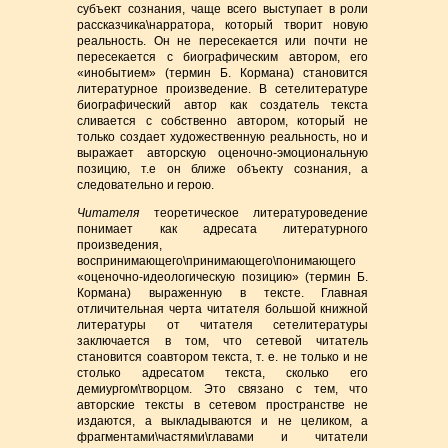
субъект сознания, чаще всего выступает в роли
рассказчика\нарратора, который творит новую
реальность. Он не пересекается или почти не
пересекается с биографическим автором, его
«инобытием» (термин Б. Кормана) становится
литературное произведение. В сетелитературе
биографический автор как создатель текста
сливается с собственно автором, который не
только создает художественную реальность, но и
выражает авторскую оценочно-эмоциональную
позицию, т.е он ближе объекту сознания, а
следовательно и герою.
Читателя
теоретическое литературоведение
понимает как адресата литературного
произведения,
воспринимающего\принимающего\понимающего
«оценочно-идеологическую позицию» (термин Б.
Кормана) выраженную в тексте. Главная
отличительная черта читателя большой книжной
литературы от читателя сетелитературы
заключается в том, что сетевой читатель
становится соавтором текста, т. е. не только и не
столько адресатом текста, сколько его
демиургом\творцом. Это связано с тем, что
авторские тексты в сетевом пространстве не
издаются, а выкладываются и не целиком, а
фрагментами\частями\главами и читатели