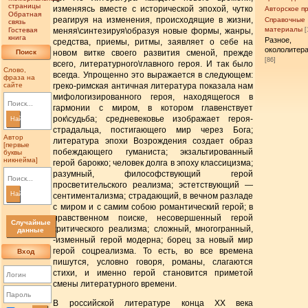
страницы
изменяясь вместе с исторической эпохой, чутко
Авторское п
Обратная
реагируя на изменения, происходящие в жизни,
Справочные
связь
материалы
Гостевая
меняя\синтезируя\образуя новые формы, жанры,
[
книга
Разное,
средства, приемы, ритмы, заявляет о себе на
окололитер
Поиск
новом витке своего развития сменой, прежде
[86]
всего, литературного\главного героя. И так было
Слово,
всегда. Упрощенно это выражается в следующем:
фраза на
сайте
греко-римская античная литература показала нам
мифологизированного героя, находящегося в
гармонии с миром, в котором главенствует
рок\судьба; средневековье изображает героя-
Найти
страдальца, постигающего мир через Бога;
Автор
литература эпохи Возрождения создает образ
[первые
побеждающего гуманиста; экзальтированный
буквы
никнейма]
герой барокко; человек долга в эпоху классицизма;
разумный, философствующий герой
просветительского реализма; эстетствующий —
Найти
сентиментализма; страдающий, в вечном разладе
с миром и с самим собою романтический герой; в
нравственном поиске, несовершенный герой
Случайные
критического реализма; сложный, многогранный,
данные
-изменный герой модерна; борец за новый мир
герой соцреализма. То есть, во все времена
Вход
пишутся, условно говоря, романы, слагаются
стихи, и именно герой становится приметой
смены литературного времени.
В российской литературе конца XX века