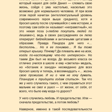
который нашел для себя Данил — сломать свою
жизнь, сойдя с ума настолько, насколько это
возможно для нормального человека. И при всем
этом герой начитан (интеллектуальный уровень
современного героя выше среднего), хотя и
бросил школу после случившейся с ним истории, и
поэтому сам себя он называет «неграмотный», но
это некая поза (
«люблю покупать людей по
дешевке»
), ведь в своих рассуждениях он легко
оперирует библейскими и античными цитатами и
образами. Правда Пандора для него
«…
бестолочь… Но я ее понимаю… Я бы тоже
открыл крышку. Почему? Да плевать мне на всех,
когда по-настоящему что-то интересно»
. Но
таким Дэн был не всегда. До восьмого класса он
отлично учился в школе и ему «светила» медаль,
но «ботаник и зануда» неожиданно для всех
бросил школу и теперь, в восемнадцать
«… жизнь
свою прожигаю. И ни о чем не хочу думать.
Планирую к тридцати годам спиться»
. Так что
же у него случилось такого, с чем справиться этот
мальчик не смог и ушел — от жизни, от себя, от
всего, что было ему когда-то дорого?
У него случились любовь. И предательство. Или —
сначала предательство, а потом любовь?
Наверное, именно в такой последовательности