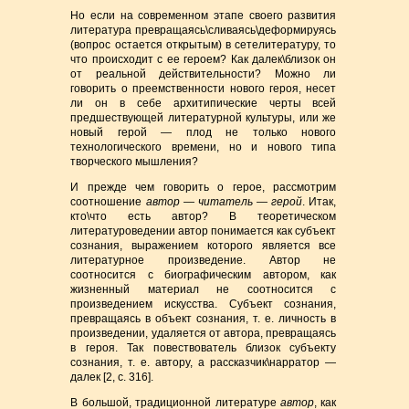
Но если на современном этапе своего развития
литература превращаясь\сливаясь\деформируясь
(вопрос остается открытым) в сетелитературу, то
что происходит с ее героем? Как далек\близок он
от реальной действительности? Можно ли
говорить о преемственности нового героя, несет
ли он в себе архитипические черты всей
предшествующей литературной культуры, или же
новый герой — плод не только нового
технологического времени, но и нового типа
творческого мышления?
И прежде чем говорить о герое, рассмотрим
соотношение
автор — читатель — герой
. Итак,
кто\что есть автор? В теоретическом
литературоведении автор понимается как субъект
сознания, выражением которого является все
литературное произведение. Автор не
соотносится с биографическим автором, как
жизненный материал не соотносится с
произведением искусства. Субъект сознания,
превращаясь в объект сознания, т. е. личность в
произведении, удаляется от автора, превращаясь
в героя. Так повествователь близок субъекту
сознания, т. е. автору, а рассказчик\нарратор —
далек [2, с. 316].
В большой, традиционной литературе
автор
, как