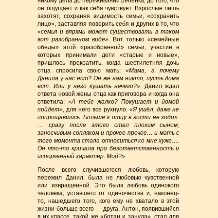
никому дела до переживаний ребенка, до того, что
он ощущает и как себя чувствует. Взрослые лишь
захотят, сохраняя видимость семьи, «сохранить
лицо», заставляя поверить себя и других в то, что
«семья и впрямь может существовать в таком
вот разобранном виде»
. Вот только «семейные
обеды» этой «разобранной» семьи, участие в
которых принимали дети «старые и новые»,
пришлось прекратить, когда шестилетняя дочь
отца спросила свою мать:
«Мама, а почему
Данила у нас ест? Он же нам никто, пусть дома
ест. Или у него кушать нечего?»
. Данил ждал
ответа новой жены отца как приговора и когда она
ответила:
«А тебе жалко? Покушает и домой
пойдет»
, для него все рухнуло.
«Я ушёл, даже не
попрощавшись. Больше к отцу в гости не ходил.
… сразу после этого стал плохим сыном,
заносчивым сопляком и прочее-прочее… и мать с
того момента стала относиться ко мне хуже….
Он что-то кричала про безответственность и
испорченный характер. Мой?»
.
После всего случившегося любовь, которую
пережил Данил, была не любовью чувственной
или извращенной. Это была любовь одинокого
человека, уставшего от одиночества и, наконец-
то, нашедшего того, кого ему не хватало в этой
жизни больше всего — друга. Антон, появившийся
в их классе, такой же «ботан и зануда», стал для