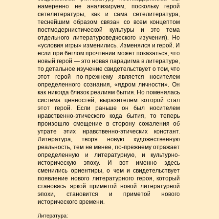
намеренно не анализируем, поскольку герой
сетелитературы, как и сама сетелитература,
теснейшим образом связан со всем концептом
постмодернистической культуры и это тема
отдельного литературоведческого изучения). Но
«условия игры» изменились. Изменялся и герой. И
если при беглом прочтении может показаться, что
новый герой — это новая парадигма в литературе,
то детальное изучение свидетельствует о том, что
этот герой по-прежнему является носителем
определенного сознания, «ядром личности». Он
как никогда близок реалиям бытия. Но поменялась
система ценностей, выразителем которой стал
этот герой. Если раньше он был носителем
нравственно-этического кода бытия, то теперь
произошло смещение в сторону сожаления об
утрате этих нравственно-этических констант.
Литература, творя новую художественную
реальность, тем не менее, по-прежнему отражает
определенную и литературную, и культурно-
историческую эпоху. И вот именно здесь
сменились ориентиры, о чем и свидетельствует
появление нового литературного героя, который
становясь яркой приметой новой литературной
эпохи, становится и приметой нового
исторического времени.
Литература: