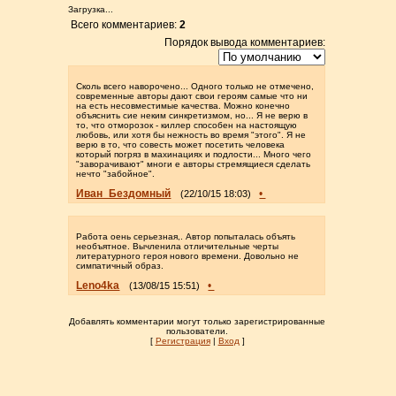
Загрузка...
Всего комментариев:
2
Порядок вывода комментариев:
Сколь всего наворочено... Одного только не отмечено,
современные авторы дают свои героям самые что ни
на есть несовместимые качества. Можно конечно
объяснить сие неким синкретизмом, но... Я не верю в
то, что отморозок - киллер способен на настоящую
любовь, или хотя бы нежность во время "этого". Я не
верю в то, что совесть может посетить человека
который погряз в махинациях и подлости... Много чего
"заворачивают" многи е авторы стремящиеся сделать
нечто "забойное".
Иван_Бездомный
•
(22/10/15 18:03)
Работа оень серьезная,. Автор попыталась объять
необъятное. Вычленила отличительные черты
литературного героя нового времени. Довольно не
симпатичный образ.
Leno4ka
•
(13/08/15 15:51)
Добавлять комментарии могут только зарегистрированные
пользователи.
[
Регистрация
|
Вход
]