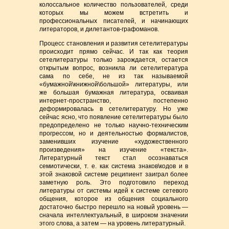
колоссальное количество пользователей, среди
которых мы можем встретить и
профессиональных писателей, и начинающих
литераторов, и дилетантов-графоманов.
Процесс становления и развития сетелитературы
происходит прямо сейчас. И так как теория
сетелитературы только зарождается, остается
открытым вопрос, возникла ли сетелитература
сама по себе, не из так называемой
«бумажной\книжной\большой» литературы, или
же большая бумажная литература, осваивая
интернет-пространство, постепенно
деформировалась в сетелитературу. Но уже
сейчас ясно, что появление сетелитературы было
предопределено не только научно-техническим
прогрессом, но и деятельностью формалистов,
заменивших изучение «художественного
произведения» на изучение «текста».
Литературный текст стал осознаваться
семиотически, т. е. как система знаков\кодов и в
этой знаковой системе реципиент заиграл более
заметную роль. Это подготовило переход
литературы от системы идей к системе сетевого
общения, которое из общения социального
достаточно быстро перешло на новый уровень —
сначала интеллектуальный, в широком значении
этого слова, а затем — на уровень литературный.