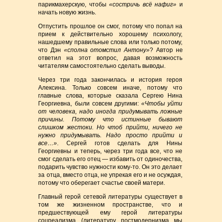
парикмахерскую, чтобы
«состричь всё нафиг»
и
начать новую жизнь.
Отпустить прошлое он смог, потому что попал на
прием к действительно хорошему психологу,
нашедшему правильные слова или только потому,
что Дэн
«сполна отомстил Антону»
? Автор не
ответил на этот вопрос, давая возможность
читателям самостоятельно сделать выводы.
Через три года закончилась и история героя
Алексина. Только совсем иначе, потому что
главные слова, которые сказала Сергею Нина
Георгиевна, были совсем другими:
«Чтобы уйти
от человека, надо иногда придумывать ложные
причины. Потому что истинные бывают
слишком жестоки. Но чтоб прийти, ничего не
нужно придумывать. Надо просто прийти и
все…»
. Сергей готов сделать для Нины
Георгиевны и теперь, через три года все, что не
смог сделать его отец — избавить от одиночества,
подарить чувство нужности кому-то. Он это делает
за отца, вместо отца, не упрекая его и не осуждая,
потому что оберегает счастье своей матери.
Главный герой сетевой литературы существует в
том же жизненном пространстве, что и
предшествующей ему герой литературы
соцреализма (литературу постмодернизма мы