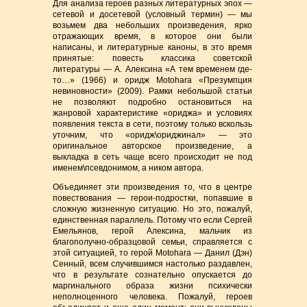
Для анализа героев разных литературных эпох —
сетевой и досетевой (условный термин) — мы
возьмем два небольших произведения, ярко
отражающих время, в которое они были
написаны, и литературные каноны, в это время
принятые: повесть классика советской
литературы — А. Алексина «А тем временем где-
то…» (1966) и оридж Motohara «Презумпция
невиновности» (2009). Рамки небольшой статьи
не позволяют подробно остановиться на
жанровой характеристике «ориджа» и условиях
появления текста в сети, поэтому только вскользь
уточним, что «оридж\ориджинал» — это
оригинальное авторское произведение, а
выкладка в сеть чаще всего происходит не под
именем\псевдонимом, а ником автора.
Объединяет эти произведения то, что в центре
повествования — герои-подростки, попавшие в
сложную жизненную ситуацию. Но это, пожалуй,
единственная параллель. Потому что если Сергей
Емельянов, герой Алексина, мальчик из
благополучно-образцовой семьи, справляется с
этой ситуацией, то герой Motohara — Данил (Дэн)
Сенный, всем случившимся настолько раздавлен,
что в результате сознательно опускается до
маргинального образа жизни психически
неполноценного человека. Пожалуй, героев