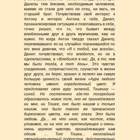
Данилы тем близким, необходимым человеком,
какими не стали для него ни отец, ни мать, ни
старший брат. Почувствовав свой интерес к
Антону и интерес Антона к себе, Данил,
проанализировав ситуацию и покопавшись в себе,
точно решил, что то, что бывает между
влюбленными друг в друга мужчинами, ему не
нужно. Но когда Антон твердо сказал Данилу,
переживавшего из-за случайно поранившейся по
его вине девочки, что
«Я с тобой, как всегда»
,
Данил почувствовал, что влюбился, но не в
одноклассника, а
«Влюбился в нас. Да, в то, чем
мы были тогда, в тот день»
. Это чувство
соединения, сопричастности, соучастия в жизни
друг друга, он берег, хранил и лелеял как самую
большую ценность своей жизни
«Аура любого
человека имеет определенный цвет. Я
представлял свою ауру зеленой, Тошкину —
синей. Но постепенно где-то посередине
образовалось новое поле, оно не принадлежало
ни мне, ни Тошке, оно было нашим и только
нашим, оно было такого же прекрасного
бирюзового цвета, как его глаза. Это была
любовь. Да… не что иное, как чистое, едва
уловимое, ни на что не претендующее и очень-
очень хрупкое чувство, принадлежащее нам
обоим. … Тот Тошка… нескладный
пятнадцатилетний подросток, действительно