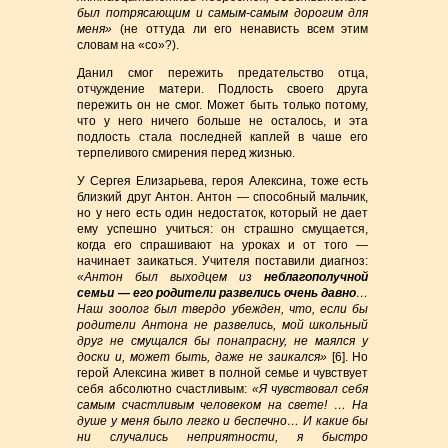
был потрясающим и самым-самым дорогим для
меня»
(не оттуда ли его ненависть всем этим
словам на «со»?).
Данил смог пережить предательство отца,
отчуждение матери. Подлость своего друга
пережить он не смог. Может быть только потому,
что у него ничего больше не осталось, и эта
подлость стала последней каплей в чаше его
терпеливого смирения перед жизнью.
У Сергея Елизарьева, героя Алексина, тоже есть
близкий друг Антон. Антон — способный мальчик,
но у него есть один недостаток, который не дает
ему успешно учиться: он страшно смущается,
когда его спрашивают на уроках и от того —
начинает заикаться. Учителя поставили диагноз:
«Антон был выходцем из
неблагополучной
семьи — его родители развелись очень давно
…
Наш зоолог был твердо убежден, что, если бы
родители Антона не развелись, мой школьный
друг не смущался бы понапрасну, не маялся у
доски и, может быть, даже не заикался»
[6]. Но
герой Алексина живет в полной семье и чувствует
себя абсолютно счастливым:
«Я чувствовал себя
самым счастливым человеком на свете! … На
душе у меня было легко и беспечно… И какие бы
ни случались неприятности, я быстро