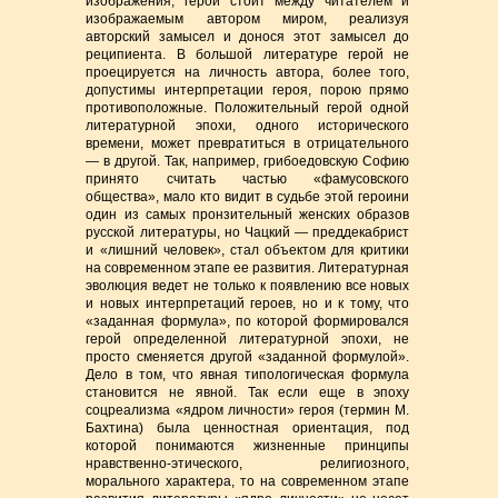
изображения, герой стоит между читателем и
изображаемым автором миром, реализуя
авторский замысел и донося этот замысел до
реципиента. В большой литературе герой не
проецируется на личность автора, более того,
допустимы интерпретации героя, порою прямо
противоположные. Положительный герой одной
литературной эпохи, одного исторического
времени, может превратиться в отрицательного
— в другой. Так, например, грибоедовскую Софию
принято считать частью «фамусовского
общества», мало кто видит в судьбе этой героини
один из самых пронзительный женских образов
русской литературы, но Чацкий — преддекабрист
и «лишний человек», стал объектом для критики
на современном этапе ее развития. Литературная
эволюция ведет не только к появлению все новых
и новых интерпретаций героев, но и к тому, что
«заданная формула», по которой формировался
герой определенной литературной эпохи, не
просто сменяется другой «заданной формулой».
Дело в том, что явная типологическая формула
становится не явной. Так если еще в эпоху
соцреализма «ядром личности» героя (термин М.
Бахтина) была ценностная ориентация, под
которой понимаются жизненные принципы
нравственно-этического, религиозного,
морального характера, то на современном этапе