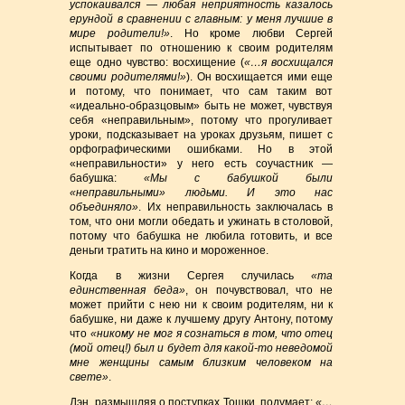
успокаивался — любая неприятность казалось
ерундой в сравнении с главным: у меня лучшие в
мире родители!»
. Но кроме любви Сергей
испытывает по отношению к своим родителям
еще одно чувство: восхищение (
«…я восхищался
своими родителями!»
). Он восхищается ими еще
и потому, что понимает, что сам таким вот
«идеально-образцовым» быть не может, чувствуя
себя «неправильным», потому что прогуливает
уроки, подсказывает на уроках друзьям, пишет с
орфографическими ошибками. Но в этой
«неправильности» у него есть соучастник —
бабушка:
«Мы с бабушкой были
«неправильными» людьми. И это нас
объединяло»
. Их неправильность заключалась в
том, что они могли обедать и ужинать в столовой,
потому что бабушка не любила готовить, и все
деньги тратить на кино и мороженное.
Когда в жизни Сергея случилась
«та
единственная беда»
, он почувствовал, что не
может прийти с нею ни к своим родителям, ни к
бабушке, ни даже к лучшему другу Антону, потому
что
«никому не мог я сознаться в том, что отец
(мой отец!) был и будет для какой-то неведомой
мне женщины самым близким человеком на
свете»
.
Дэн, размышляя о поступках Тошки, подумает:
«…