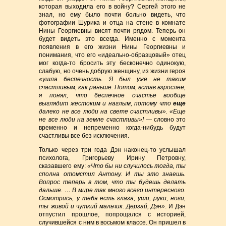
которая выходила его в войну? Сергей этого не
знал, но ему было почти больно видеть, что
фотографии Шурика и отца на стене в комнате
Нины Георгиевны висят почти рядом. Теперь он
будет видеть это всегда. Именно с момента
появления в его жизни Нины Георгиевны и
понимания, что его «идеально-образцовый» отец
мог когда-то бросить эту бесконечно одинокую,
слабую, но очень добрую женщину, из жизни героя
«ушла беспечность. Я был уже не таким
счастливым, как раньше. Потом, встав взрослее,
я понял, что беспечное счастье вообще
выглядит жестоким и наглым, потому что
еще
далеко не все люди на свете счастливы». «Еще
не все люди на земле счастливы»!
— словно это
временно и непременно когда-нибудь будут
счастливы все без исключения.
Только через три года Дэн наконец-то услышал
психолога, Григорьеву Ирину Петровну,
сказавшего ему:
«Что бы ни случилось тогда, ты
сполна отомстил Антону. И ты это знаешь.
Вопрос теперь в том, что ты будешь делать
дальше. … В мире так много всего интересного.
Осмотрись, у тебя есть глаза, уши, руки, ноги,
ты живой и чуткий мальчик. Дерзай, Дэн»
. И Дэн
отпустил прошлое, попрощался с историей,
случившейся с ним в восьмом классе. Он пришел в