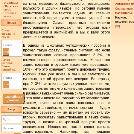
страницы
латыни, немецкого, французского, голландского,
Авторское п
Обратная
польского и других языков. Но сегодня именно
Справочные
связь
заимствования считаются одним из главных
материалы
Гостевая
[
книга
Разное,
показателей порчи русского языка, угрозой его
окололитер
благополучию. Самые яростные противники
Поиск
[86]
иностранщины утверждают, что русский язык
Слово,
превращается в английский, а мы с вами этого
фраза на
даже не замечаем.
сайте
В одном из школьных методических пособий я
прочел такую фразу: «Ученые считают, что если
Найти
заимствованная лексика превышает 2–3%, то
возможно скорое исчезновение языка. Количество
Автор
[первые
заимствований в русском языке уже превышает
буквы
10%». Что это означает, понять довольно трудно.
никнейма]
Русский язык уже исчез, а мы и не заметили? К
счастью, в этой фразе все неверно. Во-первых,
про 2–3% никто из разумных ученых, конечно же,
Найти
не говорил, потому что количество заимствований
в разных языках может очень сильно различаться,
Случайные
и это почти ничего не говорит об их благополучии.
данные
Скажем, очень много заимствованных слов в
русском и английском, но исчезновение — будем
Вход
говорить серьезно — им все-таки не грозит. Во-
вторых, посчитать заимствования в языке очень
трудно, а назвать конкретный процент просто
невозможно. Непонятно, какое слово считать
заимствованным. Например, мы недавно