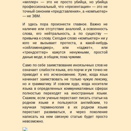
«киллер» — это не просто убийца, но убийца
профессиональный, что «презентация» — это не
точный синоним «представления», а «компьютер»
— не ЭВМ.
И здесь пора произнести главное. Важно не
наличие или отсутствие аналогий, а освоенность
слова, его нейтральность, а по существу —
привычка к слову. Сегодня слово «компьютер» ни у
кого не вызывает протеста, а какой-нибудь
«сейлзменеджер», или «гаджет», или
«трендсеттер» кажутся ненужными, простой
данью моде, в общем, пока чужими.
Само по себе заимствование иноязычных слов не
означает слабости языка, его порчи и уж точно не
приводит к его исчезновению. Хуже, когда язык
начинает заимствовать не только чужую лексику,
но и грамматику. И совсем худо, когда носители
языка в определенных коммуникативных сферах
полностью переходят на иностранные языки.
Скажем, если ученые перестают писать статьи на
родном языке и пользуются английским, то
научная терминология в их родном языке
перестает развиваться, и через поколение
написать на нем связную статью будет просто
невозможно.