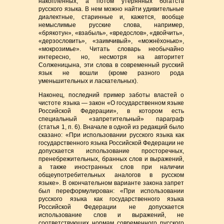
накопленных, а потом утерянных богатств
русского языка. В нем можно найти удивительные
диалектные, старинные и, кажется, вообще
немыслимые русские слова, например,
«брякотун», «взабыль», «вредослов», «двойчить»,
«дерзословить», «заимчивый», «можнёхонько»,
«мокрозимье». Читать словарь необычайно
интересно, но, несмотря на авторитет
Солженицына, эти слова в современный русский
язык не вошли (кроме разного рода
уменьшительных и ласкательных).
Наконец, последний пример заботы властей о
чистоте языка — закон «О государственном языке
Российской Федерации», в котором есть
специальный «запретительный» параграф
(статья 1, п. 6). Вначале в одной из редакций было
сказано: «При использовании русского языка как
государственного языка Российской Федерации не
допускается использование просторечных,
пренебрежительных, бранных слов и выражений,
а также иностранных слов при наличии
общеупотребительных аналогов в русском
языке». В окончательном варианте закона запрет
был переформулирован: «При использовании
русского языка как государственного языка
Российской Федерации не допускается
использование слов и выражений, не
соответствующих нормам современного русского