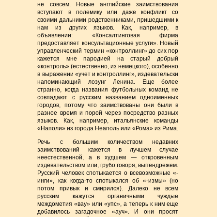
не совсем. Новые английские заимствования
вступают в полемику или даже конфликт со
своими дальними родственниками, пришедшими к
нам из других языков. Как, например, в
объявлении: «Консалтинговая фирма
предоставляет консультационные услуги». Новый
управленческий термин «контроллинг» до сих пор
кажется мне пародией на старый добрый
«контроль» (естественно, из немецкого), особенно
в выражении «учет и контроллинг», издевательски
напоминающий лозунг Ленина. Еще более
странно, когда названия футбольных команд не
совпадают с русским названием одноименных
городов, потому что заимствованы они были в
разное время и порой через посредство разных
языков. Как, например, итальянские команды
«Наполи» из города Неаполь или «Рома» из Рима.
Речь с большим количеством недавних
заимствований кажется в лучшем случае
неестественной, а в худшем — откровенным
издевательством или, грубо говоря, выпендрежем.
Русский человек спотыкается о всевозможные «-
инги», как когда-то спотыкался об «-измы» (но
потом привык и смирился). Далеко не всем
русским кажутся органичными чуждые
междометия «вау» или «упс», а теперь к ним еще
добавилось загадочное «ауч». И они просят