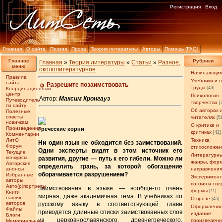
Регистрация
Вход
Главная
О сайте
Поэзия
Проза
Теория литературы
Авторы
Помощь (FAQ)
Главное
Рубрики
Главная
»
Теория литературы
»
Статьи
»
Разное,
меню
окололитературное
Начинающи
Правила
Учебники и 
сайта
Разрешите позаимствовать
труды
[43]
Координационный
центр
Психология
Автор:
Максим Кронгауз
Путеводитель
творчества
[
по сайту
Об авторах 
Полезные
советы
читателях
[5
новичкам
О критике и
Произведения
Греческие корни
критиках
[42]
Комментарии
ЛитО
Техника
Ни один язык не обходится без заимствований.
Форум
стихосложе
Одни эксперты видят в этом источник его
Текущие
Литературн
конкурсы
развития, другие — путь к его гибели. Можно ли
жанры, фор
Авторские
определить грань, за которой обогащение
анонсы
направлени
оборачивается разрушением?
Избранные
Эксперимен
авторы
поэзия и тв
Авто(р)портреты
Заимствования в языке — вообще-то очень
формы
[11]
Книги
мирная, даже академичная тема. В учебниках по
наших
О прозе
[45]
авторов
русскому языку в соответствующей главе
Оформление
Файлы
приводятся длинные списки заимствованных слов
издание
Блоги
из церковнославянского, древнегреческого,
произведен
Мемориальные