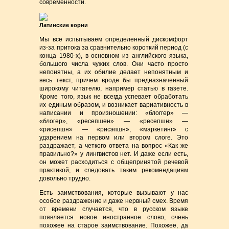
современности.
Латинские корни
Мы все испытываем определенный дискомфорт
из-за притока за сравнительно короткий период (с
конца 1980-х), в основном из английского языка,
большого числа чужих слов. Они часто просто
непонятны, а их обилие делает непонятным и
весь текст, причем вроде бы предназначенный
широкому читателю, например статью в газете.
Кроме того, язык не всегда успевает обработать
их единым образом, и возникает вариативность в
написании и произношении: «блоггер» —
«блогер», «ресепшен» — «ресепшн» —
«рисепшн» — «рисэпшн», «маркетинг» с
ударением на первом или втором слоге. Это
раздражает, а четкого ответа на вопрос «Как же
правильно?» у лингвистов нет. И даже если есть,
он может расходиться с общепринятой речевой
практикой, и следовать таким рекомендациям
довольно трудно.
Есть заимствования, которые вызывают у нас
особое раздражение и даже нервный смех. Время
от времени случается, что в русском языке
появляется новое иностранное слово, очень
похожее на старое заимствование. Похожее, да