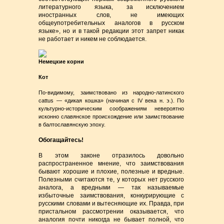
литературного языка, за исключением
иностранных слов, не имеющих
общеупотребительных аналогов в русском
языке», но и в такой редакции этот запрет никак
не работает и никем не соблюдается.
Немецкие корни
Кот
По-видимому, заимствовано из народно-латинского
cattus — «дикая кошка» (начиная с IV века н. э.). По
культурно-историческим соображениям невероятно
исконно славянское происхождение или заимствование
в балтославянскую эпоху.
Обогащайтесь!
В этом законе отразилось довольно
распространенное мнение, что заимствования
бывают хорошие и плохие, полезные и вредные.
Полезными считаются те, у которых нет русского
аналога, а вредными — так называемые
избыточные заимствования, конкурирующие с
русскими словами и вытесняющие их. Правда, при
пристальном рассмотрении оказывается, что
аналогия почти никогда не бывает полной, что