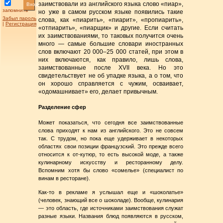
заимствовали из английского языка слово «пиар»,
Вход
запомнить
но уже в самом русском языке появились такие
Забыл пароль
слова, как «пиарить», «пиарит», «пропиарить»,
|
Регистрация
«отпиарить», «пиарщик» и другие. Если считать
их заимствованиями, то таковых получится очень
много — самые большие словари иностранных
слов включают 20 000–25 000 статей, при этом в
них включаются, как правило, лишь слова,
заимствованные после XVII века. Но это
свидетельствует не об упадке языка, а о том, что
он хорошо справляется с чужим, осваивает,
«одомашнивает» его, делает привычным.
Разделение сфер
Может показаться, что сегодня все заимствованные
слова приходят к нам из английского. Это не совсем
так. С трудом, но пока еще удерживает в некоторых
областях свои позиции французский. Это прежде всего
относится к от-кутюр, то есть высокой моде, а также
кулинарному искусству и ресторанному делу.
Вспомним хотя бы слово «сомелье» (специалист по
винам в ресторане).
Как-то в рекламе я услышал еще и «шоколатье»
(человек, знающий все о шоколаде). Вообще, кулинария
— это область, где источниками заимствования служат
разные языки. Названия блюд появляются в русском,