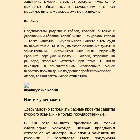
защитить русский язык от засилья чужого, по
привычке обращаясь к государству, что, как
правило, ни к чему хорошему не приводит.
Колбаса
Предполагали родство с коóлоб, колобóк, а также с
украинскими кóвбиця, ковби´ чище — «чурбан», ковбáн
— то же, ковбáтка — «кусок мяса». Вместе с тем, судя
по вариантам с -ъl- и -lо-, имеются основания думать о
заимствовании. Источником мог быть тюркский;
сравните турецкое külbasty — «мясо, жаренное на
рашпере, жареные котлеты», при этом -т- могло
исчезнуть в прилагательном «колбасный». Менее
вероятно произведение из древнееврейского kolbāśār —
«мясо, всякая плоть, живое существо».
Французские корни
Найти и уничтожить
Здесь уместно вспомнить разные проекты защиты
русского языка, и не только государственные.
В XIX веке министр просвещения России
славянофил Александр Шишков предложил
отказаться от иностранных слов и заменить их
русскими. В результате были придуманы