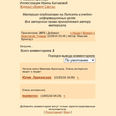
Иллюстрации Ирины Батаковой
Журнал «Вокруг Света»
Материал опубликован на Литсети в учебно-
информационных целях.
Все авторские права принадлежат автору
материала.
Просмотров:
2071
| Добавил:
« Назад
|
Вперед »
Анастасия_Гурман
11/09/15 03:48 | Автор: Максим
Кронгауз
Загрузка...
Всего комментариев:
2
Порядок вывода комментариев:
Читала книгу Максима Кронгауза. Очень интересно
пишет о языке!
Юлия_Лавданская
•
(21/01/16 16:05)
Очень интересно)
monterrey
•
(14/01/16 04:24)
Добавлять комментарии могут только зарегистрированные
пользователи.
[
Регистрация
|
Вход
]