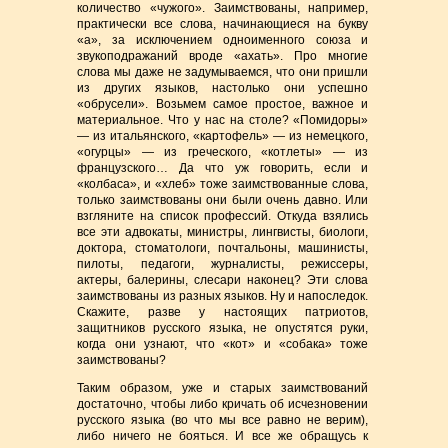
количество «чужого». Заимствованы, например,
практически все слова, начинающиеся на букву
«а», за исключением одноименного союза и
звукоподражаний вроде «ахать». Про многие
слова мы даже не задумываемся, что они пришли
из других языков, настолько они успешно
«обрусели». Возьмем самое простое, важное и
материальное. Что у нас на столе? «Помидоры»
— из итальянского, «картофель» — из немецкого,
«огурцы» — из греческого, «котлеты» — из
французского… Да что уж говорить, если и
«колбаса», и «хлеб» тоже заимствованные слова,
только заимствованы они были очень давно. Или
взгляните на список профессий. Откуда взялись
все эти адвокаты, министры, лингвисты, биологи,
доктора, стоматологи, почтальоны, машинисты,
пилоты, педагоги, журналисты, режиссеры,
актеры, балерины, слесари наконец? Эти слова
заимствованы из разных языков. Ну и напоследок.
Скажите, разве у настоящих патриотов,
защитников русского языка, не опустятся руки,
когда они узнают, что «кот» и «собака» тоже
заимствованы?
Таким образом, уже и старых заимствований
достаточно, чтобы либо кричать об исчезновении
русского языка (во что мы все равно не верим),
либо ничего не бояться. И все же обращусь к