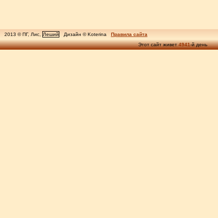
2013 © ПГ, Лис,
Леший
Дизайн © Koterina
Правила сайта
Этот сайт живет
4941
-й день