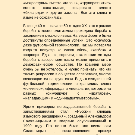
«мокроступы» вместо «галош», «трупоразъятие»
вместо «анатомии», «шарокат» вместо
«бильярда» и другие замены. Все эти слова в
языке не сохранились.
В конце 40-х — начале 50-х годов XX века в рамках
борьбы с космополитизмом проходила борьба с
засорением русского языка. На этом фронте были
достигнуты определенные успехи. Это коснулось
даже футбольной терминологии. Так, мы потеряли
когда-то популярные слова «бек», «хавбек» и
«корнер». Едва ли, впрочем, сталинские методы
борьбы с засорением языка можно применить в
демократическом обществе. По крайней мере
очень бы не хотелось. И нужно признать, что как
только репрессии в обществе ослабевают, многое
возвращается на круги своя. Ведь в сегодняшней
футбольной терминологии сохранились слова
«голкипер», «форвард» и «пенальти», которые на
равных конкурируют с «вратарем»,
«нападающим» и «одиннадцатиметровым».
Ярким примером негосударственной борьбы с
заимствованиями стал «Русский словарь
языкового расширения», созданный Александром
Солженицыным и впервые опубликованный в
1990 году. Его целью было, как писал сам
Солженицын , восстановление прежде