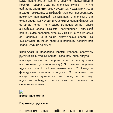
когда национальная кухня становится популярной в
России. Пришла мода на японскую кухню — и кто
сейчас не знает, что такое «суши» или «сашими»? (Хотя
и здесь, возможно, английский язык был посредником,
поскольку при прямой транскрипции с японского эти
слова звучат как «суси» и «сасими».) Меньший простор
оставляет спорт, но и здесь встречаются не только
английские слова. Скажем, популярность японской
борьбы сумо подарила русскому языку не только само
ее название, но и такие экзотические слова, как
«йокодзуна» (высшее звание в иерархии борцов) или
«басё» (турнир по сумо).
Французам в последнее время удалось обогатить
русский язык только одним названием вида спорта —
«паркур» (искусство перемещения и преодоления
препятствий в условиях города). Зато мы им подарили
чудесное слово le malossol, включенное в 2011 году во
французский словарь «Ларусс». О значении его
предоставляю догадаться читателям, но в виде
подсказки сообщу, что оно встречается в надписях на
стеклянных банках.
Восточные корни
Перевод с русского
В русском языке действительно огромное