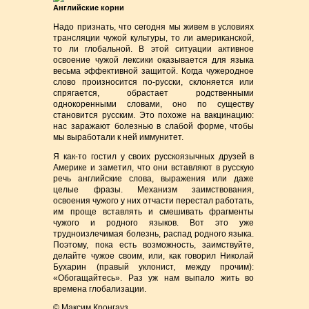
Английские корни
Надо признать, что сегодня мы живем в условиях
трансляции чужой культуры, то ли американской,
то ли глобальной. В этой ситуации активное
освоение чужой лексики оказывается для языка
весьма эффективной защитой. Когда чужеродное
слово произносится по-русски, склоняется или
спрягается, обрастает родственными
однокоренными словами, оно по существу
становится русским. Это похоже на вакцинацию:
нас заражают болезнью в слабой форме, чтобы
мы выработали к ней иммунитет.
Я как-то гостил у своих русскоязычных друзей в
Америке и заметил, что они вставляют в русскую
речь английские слова, выражения или даже
целые фразы. Механизм заимствования,
освоения чужого у них отчасти перестал работать,
им проще вставлять и смешивать фрагменты
чужого и родного языков. Вот это уже
трудноизлечимая болезнь, распад родного языка.
Поэтому, пока есть возможность, заимствуйте,
делайте чужое своим, или, как говорил Николай
Бухарин (правый уклонист, между прочим):
«Обогащайтесь». Раз уж нам выпало жить во
времена глобализации.
© Максим Кронгауз