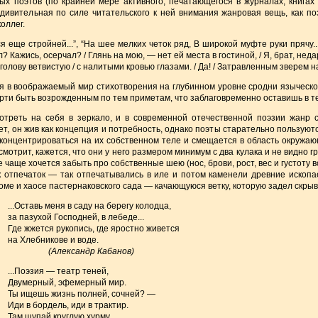
ых поэтов (по крайней мере активного, печатающегося в журналах, книгах
удивительная по силе читательского к ней внимания жанровая вещь, как по
оллег.
ся еще стройней...”, “На шее мелких четок ряд, В широкой муфте руки прячу..
? Кажись, осерчал? / Глянь на мою, — нет ей места в гостиной, / Я, брат, неда
 голову ветвистую / с налитыми кровью глазами. / Да! / Затравленным зверем н
бя в воображаемый мир стихотворения на глубинном уровне сродни языческо
рти быть возрожденным по тем приметам, что заблаговременно оставишь в те
отреть на себя в зеркало, и в современной отечественной поэзии жанр с
ет, он жив как концепция и потребность, однако поэты старательно пользую
 концентрироваться на их собственном теле и смещается в область окружа
 смотрит, кажется, что они у него размером минимум с два кулака и не видно г
 чаще хочется забыть про собственные шею (нос, брови, рост, вес и густоту 
ак отпечаток — так отпечатывались в иле и потом каменели древние ископ
еломе и хаосе пастернаковского сада — качающуюся ветку, которую задел скрыв
...Оставь меня в саду на берегу колодца,
за пазухой Господней, в лебеде...
Где жжется рукопись, где яростно живется
на Хлебникове и воде.
(Александр Кабанов)
...Поэзия — театр теней,
Двумерный, эфемерный мир.
Ты ищешь жизнь полней, сочней? —
Иди в бордель, иди в трактир.
Там щупай круглую хурму,