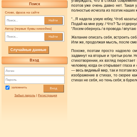
утверждать, что в стихах современн
Поиск
поэтов уже очень давно нет. Такая 
полностью исчезла из поэтик наших к
Слово, фраза на сайте
“...Я надела узкую юбку, Чтоб казать
Найти
Подай-ка мне руку. / Что? Ты отдернул
“Лосем обернусь / в провода / впутаю
Автор [первые буквы никнейма]
Найти
Желание описать себя, встроить се
Или же, продолжая мысль, после сме
Случайные данные
Похоже, поэтам просто надоело см
задвинут на вторые и третьи роли. Н
Вход
стихотворении, их взгляд перестает
человеку, когда он открывает глаза и
— весь видимый мир, так и поэтам все
изображение в стихах, то скорее к
стихах не себя, но тень себя; в бур
запомнить
Вход
Забыл пароль
|
Регистрация