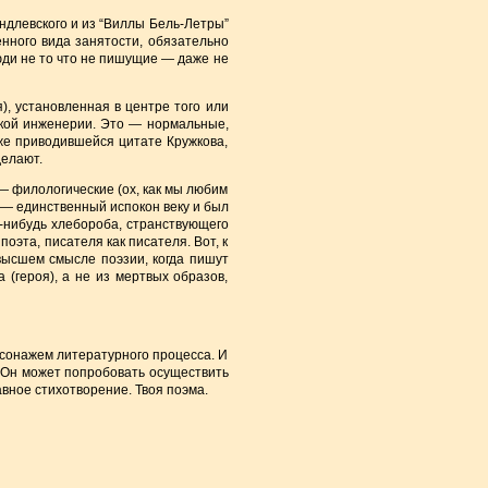
ндлевского и из “Виллы Бель-Летры”
нного вида занятости, обязательно
юди не то что не пишущие — даже не
), установленная в центре того или
еской инженерии. Это — нормальные,
уже приводившейся цитате Кружкова,
делают.
— филологические (ох, как мы любим
н — единственный испокон веку и был
о-нибудь хлебороба, странствующего
оэта, писателя как писателя. Вот, к
высшем смысле поэзии, когда пишут
 (героя), а не из мертвых образов,
ерсонажем литературного процесса. И
х. Он может попробовать осуществить
авное стихотворение. Твоя поэма.