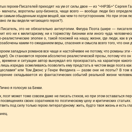
тых героев-Писателей приходят на ум от силы двое — из “<НРЗБ>” Сергея Га
 магнаты, воротилы шоу-бизнеса, чаще всего — вообще люди без определе
и самым обыденным ходом вещей, как чем-то потусторонним. Но при этом л
вно ли вы видели читающего героя?).
Писатель, это не обязательно антиутопии. Фигура Поэта (шире — писателя
нит его ни к милитаризму, ни к торжеству бионики или иного чуда человеч
-реалистические эпопеи о, такой похожей на нашу, жизни, где люди, как в 
м озабочены каким-то ожиданием веры, спасения и смысла всего того, что они 
героем западных романов все чаще и настойчивее не потому, что романы эти 
падя!). Он становится героем абсолютно реалистической прозы, потому что о
а, времени и ситуации автор вынуждал его произрастать на характере каког
 лишь изредка осмеливаясь позволить ему предстать в чистом виде поэта как п
щеславия” или Том Джонс у Генри Филдинга — разве они не поэты? В том 
ворение складывается из фантастических событий реальной жизни человека
ично я голосую за Бекки.
х, поэт может тоже совсем даже не писать стихов, но при этом оставаться п
в посвящениях своих соратников по поэтическому цеху и критических статья
твить под силу только герою литературному: жить, будто твоя жизнь и есть гл
анец.