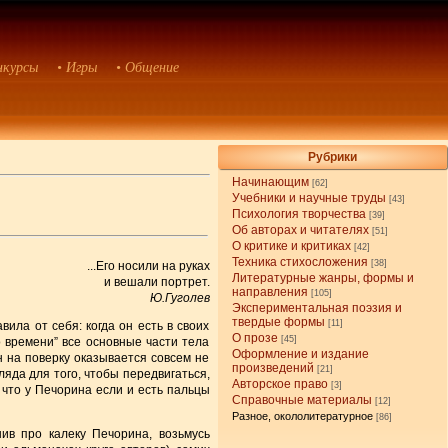
нкурсы
• Игры
• Общение
Рубрики
Начинающим
[62]
Учебники и научные труды
[43]
Психология творчества
[39]
Об авторах и читателях
[51]
О критике и критиках
[42]
Техника стихосложения
[38]
...Его носили на руках
Литературные жанры, формы и
и вешали портрет.
направления
[105]
Ю.Гуголев
Экспериментальная поэзия и
твердые формы
[11]
вила от себя: когда он есть в своих
О прозе
[45]
о времени” все основные части тела
Оформление и издание
н на поверку оказывается совсем не
произведений
[21]
ляда для того, чтобы передвигаться,
Авторское право
[3]
 что у Печорина если и есть пальцы
Справочные материалы
[12]
Разное, окололитературное
[86]
нив про калеку Печорина, возьмусь