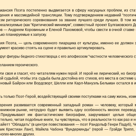
акансия Поэта постепенно выдвигается в сферу насущных проблем, из ста
ждения и массмедийной трансляции. Тому подтверждением недавний “поэтич
м риторического соревнования за звание лучшего среди лучших. В том ж
реализуемые (как “Критический минимум”, совместный проект Булгаковского До
ов — Андреем Коровиным и Еленой Пахомовой, чтобы свести в очной ставке
ько планируемые к запуску.
сия Поэта, — цель современного пиарщика от культуры, именно ее должен 
умеет красиво стоять на сцене и правильно артикулировать.
круг фигуры бедного стихотворца с его апофеозом “частности человеческого 
еланием героического.
ги своя и гласит, что читателям нужен герой. И герой не лирический, но био
й судьбой, чтобы эта судьба была достойна его стихов, его места в системе
ак новый Байрон или Вордсворт, Шелли или Карл-Мануэль Бельман остался в 
ь только Поэт-Герой, воздействующий своими поступками на саму жизнь, из
зрения развивается современный западный роман — человеку, который м
нижном рынке, нетрудно будет выявить одну особенность многих переводн
Придумывают им фантастические биографии, закручивают целые общес
ельно, читая подобные книги, ты чувствуешь, что в реальности-то как раз и 
айетт “Обладать” (в центре повествования — поэт Рандольф Генри Падуб), Ч
аик Кристиан Ланг), Майкла Чабона “Вундеркинды” (герой — Грэйди Трипп,
огих-многих других.