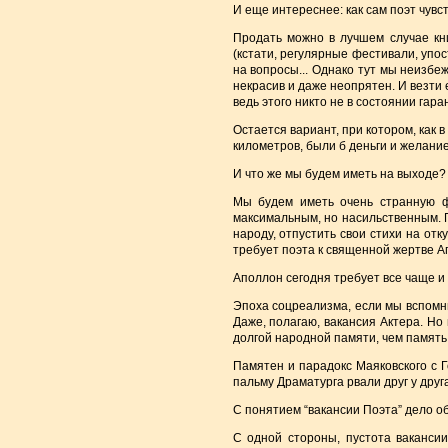
И еще интереснее: как сам поэт чув
Продать можно в лучшем случае кн
(кстати, регулярные фестивали, упос
на вопросы... Однако тут мы неизбе
некрасив и даже неопрятен. И везти 
ведь этого никто не в состоянии гара
Остается вариант, при котором, как 
километров, были б деньги и желани
И что же мы будем иметь на выходе?
Мы будем иметь очень странную ф
максимальным, но насильственным. 
народу, отпустить свои стихи на от
требует поэта к священной жертве А
Аполлон сегодня требует все чаще и
Эпоха соцреализма, если мы вспомни
Даже, полагаю, вакансия Актера. Но
долгой народной памяти, чем память 
Памятен и парадокс Маяковского с Го
пальму Драматурга рвали друг у друга
С понятием “вакансии Поэта” дело об
С одной стороны, пустота вакансии