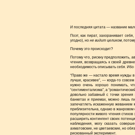
И последняя цитата — название мале
Поэт, как пират, захоранивает себя,
угодно), но
не видит целиком
, потом
Почему это происходит?
Потому что, рискну предположить, а
чтения, возвращаясь к своей древне
необходимость описывать себя. Ибо во
“Право же — настало время нужды в г
лучше, красивее”, — когда-то совсе
нужно очень хорошо понимать, что
“сентиментализма”, а “романтический
довольно забавный с точки зрения 
банкетах и приемах, можно лишь п
запечатлеть искаженную жеванием 
приблизительна, однако в жанровом 
популярности живого чтения стихов 
расширить контингент своих потенци
наблюдения, могу сказать соверш
ахматовские, не цветаевские, но обя
рискованный эксперимент.