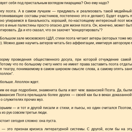
ствует себя под пристальным взглядом пиарщика? Оно ему надо?
игу поэта. А в самом лучшем — придумать и реализовать такой медийный 
тоянивающие составы участников, постепенно это и делают). Будет ездить п
жно упираемся в банальность: хороший, по-настоящему интересный поэт мо
его в иные палестины просто опасно для жизни поэта. Он, конечно, может б
нтировать. Да и кто сказал, что он захочет “концертировать”?
в Большом зале московского ЦДЛ, стихи поэта читают актеры (которых тоже 
е). Можно даже научить актеров читать без аффектации, имитируя авторскую 
орму проведения общественного досуга, при которой отчуждение самой 
Потому что по большому счету никто не имеет права заставить поэта отдат
куп театру, понимаемому в самом широком смысле слова, а самому опять зан
поллон”.
 больше. Аполлон ждет.
м ее еще подробнее, знаменита была и вот чем: вакансией Поэта. Да, были
 вакансия Поэта прельщала более других — своей как бы в веках доказанн
о служителях прочих муз.
рьким — и тот и другой писали и стихи, и пьесы, но один считался Поэтом,
 из рук совсем третьи люди.
стоит сегодня сложно: она пуста.
 — это признак кризиса литературной системы. С другой, если бы на эту 