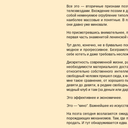
Все это — вторичные признаки поэт
телезвездами. Вхождение поэзии в др
собой неминуемое огрубление типоло
наиболее массовые и понятные. В п
они давно уже миновали.
Но присмотревшись внимательнее, пон
первая часть знаменитой ленинской 
Тут дело, конечно, не в буквально п
модное и прогрессивное. Безграмот
себе хотеть и даже требовать несло
Дискретность современной жизни, р
необходимости материального доста
относительно собственного интелле
свободный человек пришел сюда, к к
мне такое сравнение, от хорошего п
девяти до девяти, в редкие свободны
модный клуб и там (за деньги или да
Это эффективнее и экономичнее.
Это — “кино”. Важнейшее из искусств
На поэта сегодня возлагаются ожид
порождающих механизмов. Там, где п
продать. И тут обнаруживается едва