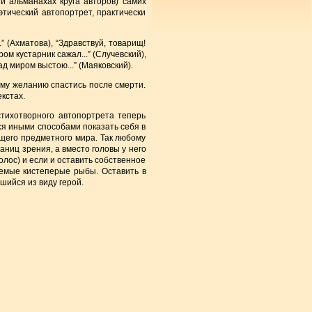
 и альманахах круга авторов) самих
этический автопортрет, практически
.” (Ахматова), “Здравствуй, товарищ!
ром кустарник сажал...” (Случевский),
ад миром выстою...” (Маяковский).
му желанию спастись после смерти.
кстах.
тихотворного автопортрета теперь
тся иными способами показать себя в
ющего предметного мира. Так любому
раниц зрения, а вместо головы у него
волос) и если и оставить собственное
аемые кистеперые рыбы. Оставить в
шийся из виду герой.