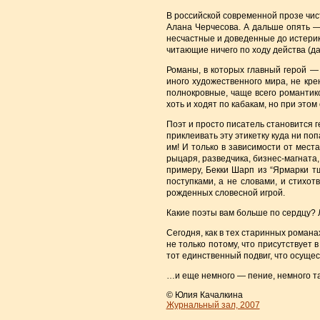
В российской современной прозе чис
Алана Черчесова. А дальше опять —
несчастные и доведенные до истерик
читающие ничего по ходу действа (да
Романы, в которых главный герой — 
иного художественного мира, не кре
полнокровные, чаще всего романтико
хоть и ходят по кабакам, но при это
Поэт и просто писатель становится 
приклеивать эту этикетку куда ни по
им! И только в зависимости от мест
рыцаря, разведчика, бизнес-магната,
примеру, Бекки Шарп из “Ярмарки т
поступками, а не словами, и стихот
рожденных словесной игрой.
Какие поэты вам больше по сердцу? Л
Сегодня, как в тех старинных романа
не только потому, что присутствует 
тот единственный подвиг, что осущес
…и еще немного — пение, немного т
© Юлия Качалкина
Журнальный зал, 2007