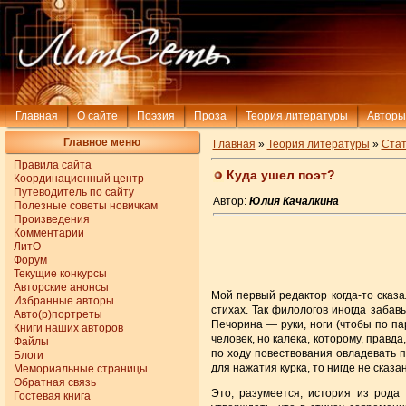
Главная
О сайте
Поэзия
Проза
Теория литературы
Авторы
Главное меню
Главная
»
Теория литературы
»
Стат
Правила сайта
Куда ушел поэт?
Координационный центр
Путеводитель по сайту
Автор:
Юлия Качалкина
Полезные советы новичкам
Произведения
Комментарии
ЛитО
Форум
Текущие конкурсы
Авторские анонсы
Мой первый редактор когда-то сказал
Избранные авторы
стихах. Так филологов иногда забав
Авто(р)портреты
Печорина — руки, ноги (чтобы по па
Книги наших авторов
человек, но калека, которому, правд
Файлы
по ходу повествования овладевать п
Блоги
для нажатия курка, то нигде не сказан
Мемориальные страницы
Обратная связь
Это, разумеется, история из рода 
Гостевая книга