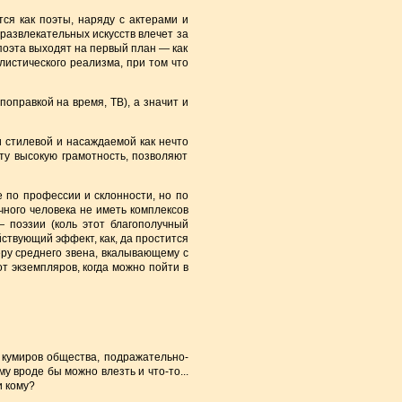
ся как поэты, наряду с актерами и
 развлекательных искусств влечет за
поэта выходят на первый план — как
истического реализма, при том что
поправкой на время, ТВ), а значит и
ти стилевой и насаждаемой как нечто
ту высокую грамотность, позволяют
 по профессии и склонности, но по
ного человека не иметь комплексов
— поэзии (коль этот благополучный
ствующий эффект, как, да простится
еру среднего звена, вкалывающему с
от экземпляров, когда можно пойти в
 кумиров общества, подражательно-
 вроде бы можно влезть и что-то...
и кому?