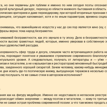
а, но они первичны для публики и именно по ним сегодня поэты опознают
угой культурный дискурс, переход из области книжного бытования в область
гических критериев и даже перекодировку, при которой вторичные признаки 
ринципе, ситуация напоминает, хотя и по иным параметрам, времена социал
имаешь, что важнейшим из искусств у нас до сих пор является кино (ну, с 
фразы верна: пока народ безграмотен.
онимаемой безграмотности, как это звучало в ту эпоху. Дело в безграмотнос
ности высоко грамотных людей, которые, именно уверовав в собственную э
жных удовольствий рассудка.
азорванность сфер труда и досуга, слишком часто встречающаяся работа не
тка, порождает понятное и уважаемое стремление современного благополуч
ктуального уровня. А следовательно, получать от литературы и — уґже 
нигам и писателям, а не к музыкантам и рестораторам) мгновенный быстродей
ива, закуренного хорошей сигаретой. Зачем человеку, какому-нибудь менедж
е дни искать где-то поэтическую книжку, выпущенную тиражом в несколько с
ром) послушать те же самые стихи в авторском исполнении?
.
ания как на фигуру медийную. Именно ее недоставало в негласном реестре
роисходит обмен энергиями — между поэтом и читателем, — кому-то третьему
 ли не самая острая проблема современной поэзии: а что там можно продать 