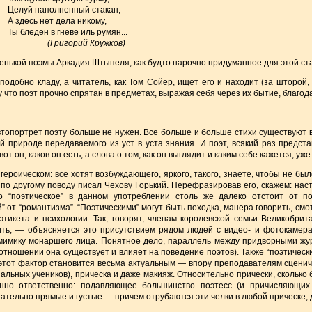
Целуй наполненный стакан,
А здесь нет дела никому,
Ты бледен в гневе иль румян...
(Григорий Кружков)
нькой поэмы Аркадия Штыпеля, как будто нарочно придуманное для этой стат
 подобно кладу, а читатель, как Том Сойер, ищет его и находит (за шторой, 
у что поэт прочно спрятан в предметах, выражая себя через их бытие, благод
втопортрет поэту больше не нужен. Все больше и больше стихи существуют 
й природе передаваемого из уст в уста знания. И поэт, всякий раз предст
т он, каков он есть, а слова о том, как он выглядит и каким себе кажется, уже
ероическом: все хотят возбуждающего, яркого, такого, знаете, чтобы не бы
м по другому поводу писал Чехову Горький. Перефразировав его, скажем: на
 “поэтическое” в данном употреблении столь же далеко отстоит от по
” от “романтизма”. “Поэтическими” могут быть походка, манера говорить, смот
этикета и психологии. Так, говорят, членам королевской семьи Великобри
ить, — объясняется это присутствием рядом людей с видео- и фотокамера
мимику монаршего лица. Понятное дело, параллель между придворными жу
отношении она существует и влияет на поведение поэтов). Также “поэтически
этот фактор становится весьма актуальным — впору преподавателям сценич
альных учеников), прическа и даже макияж. Относительно прически, скольк
енно ответственно: подавляющее большинство поэтесс (и причисляющих 
зательно прямые и густые — причем отрубаются эти челки в любой прическе,