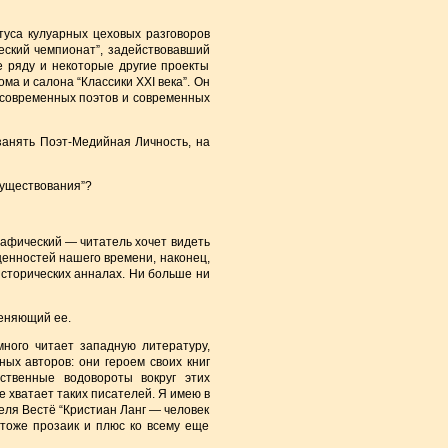
туса кулуарных цеховых разговоров
еский чемпионат”, задействовавший
е ряду и некоторые другие проекты
ма и салона “Классики XXI века”. Он
 современных поэтов и современных
занять Поэт-Медийная Личность, на
существования”?
графический — читатель хочет видеть
 ценностей нашего времени, наконец,
исторических анналах. Ни больше ни
меняющий ее.
ного читает западную литературу,
ых авторов: они героем своих книг
твенные водовороты вокруг этих
не хватает таких писателей. Я имею в
еля Вестё “Кристиан Ланг — человек
 тоже прозаик и плюс ко всему еще