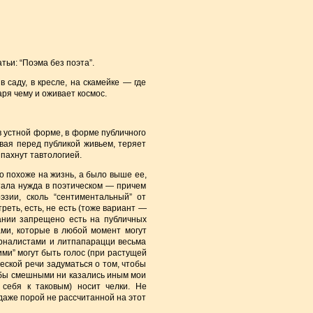
ьи: “Поэма без поэта”.
в саду, в кресле, на скамейке — где
аря чему и оживает космос.
в устной форме, в форме публичного
авая перед публикой живьем, теряет
 пахнут тавтологией.
ло похоже на жизнь, а было выше ее,
стала нужда в поэтическом — причем
эзии, сколь “сентиментальный” от
реть, есть, не есть (тоже вариант —
тании запрещено есть на публичных
ми, которые в любой момент могут
рналистами и литпапарацци весьма
ми” могут быть голос (при растущей
еской речи задуматься о том, чтобы
о бы смешными ни казались иным мои
себя к таковым) носит челки. Не
 даже порой не рассчитанной на этот