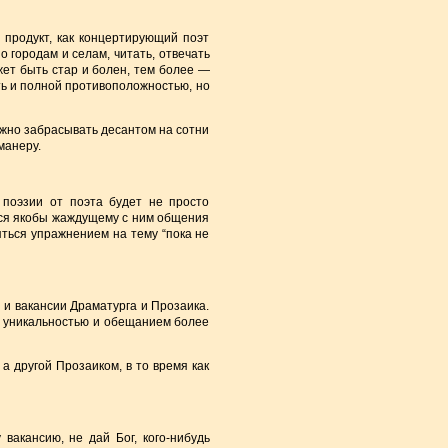
продукт, как концертирующий поэт
о городам и селам, читать, отвечать
жет быть стар и болен, тем более —
ыть и полной противоположностью, но
можно забрасывать десантом на сотни
манеру.
поэзии от поэта будет не просто
ься якобы жаждущему с ним общения
яться упражнением на тему “пока не
 и вакансии Драматурга и Прозаика.
ой уникальностью и обещанием более
 а другой Прозаиком, в то время как
вакансию, не дай Бог, кого-нибудь