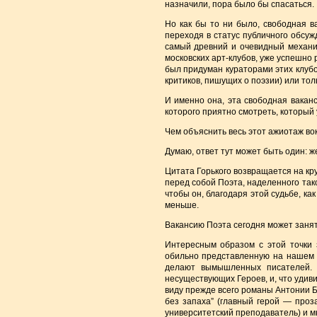
назначили, пора было бы спасаться.
Но как бы то ни было, свободная в
переходя в статус публичного обсу
самый древний и очевидный механиз
московских арт-клубов, уже успешно 
был придуман кураторами этих клуб
критиков, пишущих о поэзии) или тол
И именно она, эта свободная вакан
которого приятно смотреть, который 
Чем объяснить весь этот ажиотаж во
Думаю, ответ тут может быть один: ж
Цитата Горького возвращается на кру
перед собой Поэта, наделенного тако
чтобы он, благодаря этой судьбе, к
меньше.
Вакансию Поэта сегодня может занят
Интересным образом с этой точки 
обильно представленную на нашем к
делают вымышленных писателей. 
несуществующих Героев, и, что удивит
виду прежде всего романы Антонии Б
без запаха” (главный герой — проз
университетский преподаватель) и мн