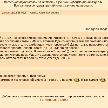
Материал опубликован на Литсети в учебно-информационных целях.
Все авторские права принадлежат автору материала.
_Гурман
15/12/15 09:57 | Автор: Юлия Качалкина
Порядок вывода
статьи. Разве что дифференциация (интересно, и зачем это было надо автор
ий в основание статьи - ИМХО - ложный. Идентичность (в вышеизложенном по
ожно ли сказать, что актёр идентичен персонажу? Да, но только на время спект
Флобер: "Мадам Бовари - это я". Да, но надолго ли после?..
ры и какие-то доводы. В том числе и "контра-". )) Так что если кто заинтересу
дения, что она поэт. Мда... Не ассоциируется она у меня (лично у меня, конечн
ы автора статьи в пользу этого утверждения... ))
•
лавное стихотворение. Твоя поэма".
амотно и без словесной мишуры, - тогда это поэзия.
Я так думаю.
Добавлять комментарии могут только зарегистрированные пользователи.
[
Регистрация
|
Вход
]