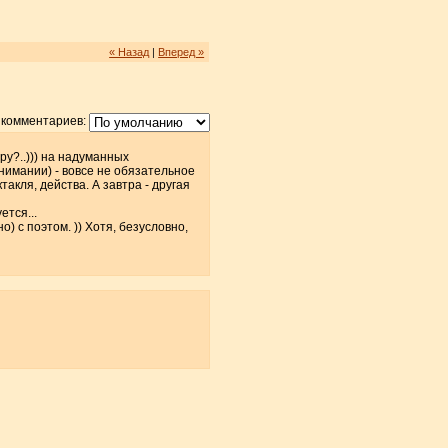
« Назад
|
Вперед »
 комментариев:
у?..))) на надуманных
нимании) - вовсе не обязательное
акля, действа. А завтра - другая
ется...
о) с поэтом. )) Хотя, безусловно,