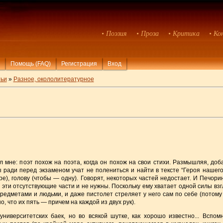
• Поэзия
• Проза
• Критика
• Ко
Помощь (FAQ)
Регистрация
Вход
ьи
»
Разное, окололитературное
 мне: поэт похож на поэта, когда он похож на свои стихи. Размышляя, доба
ы ради перед экзаменом учат не полениться и найти в тексте “Героя нашег
ре), голову (чтобы — одну). Говорят, некоторых частей недостает. И Печори
а, эти отсутствующие части и не нужны. Поскольку ему хватает одной силы взг
редметами и людьми, и даже пистолет стреляет у него сам по себе (потому
о, что их пять — причем на каждой из двух рук).
университетских баек, но во всякой шутке, как хорошо известно... Вспом