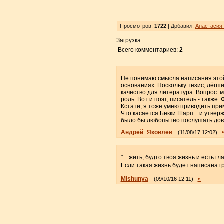
Просмотров:
1722
| Добавил:
Анастасия
Загрузка...
Всего комментариев:
2
Не понимаю смысла написания этой 
основаниях. Поскольку тезис, лёгш
качество для литература. Вопрос: м
роль. Вот и поэт, писатель - также. 
Кстати, я тоже умею приводить приме
Что касается Бекки Шарп... и утверж
было бы любопытно послушать довод
Андрей_Яковлев
(11/08/17 12:02)
"... жить, будто твоя жизнь и есть г
Если такая жизнь будет написана гр
Mishunya
•
(09/10/16 12:11)