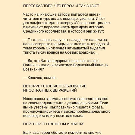
ПЕРЕСКАЗ ТОГО, ЧТО ГЕРОИ И ТАК ЗНАЮТ
Часто начинающие авторы пытаются ввести
читателя в курс дела с помощью диалога. И вот
два эльфа заходят в таверну «У зеленого тролля»
и начинают пересказывать друг другу историю
Срединного королевства, в котором они живут:
— Ты же знаешь, пару лет назад орки напали на
наши северные границы и сожгли пять городов. И
тогда король Сигизмунд Пятнадцатый выделил
триста тысяч воинов на боевых драконах...
— Да, эта битва недаром вошла в летописи.
Помнишь, как они захватили Волшебный Камень
Всезнания?
— Конечно, помню.
НЕКОРРЕКТНОЕ ИСПОЛЬЗОВАНИЕ
ИНОСТРАННЫХ ВЫРАЖЕНИЙ
Иностранцы в романах новичков нередко говорят
на своем родном языке с дикими ошибками. Если
вы не уверены, как правильно пишется фраза,
проконсультируйтесь у высокопрофессионального
переводчика или у носителя языка.
ПЕРЕБОР СО СЛЭНГОМ И МАТОМ
Если ваш герой «ботает» исключительно «по