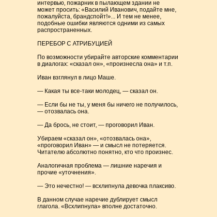
интервью, пожарник в пылающем здании не
может просить: «Василий Иванович, подайте мне,
пожалуйста, брандспойт!»... И тем не менее,
подобные ошибки являются одними из самых
распространенных.
ПЕРЕБОР С АТРИБУЦИЕЙ
По возможности убирайте авторские комментарии
в диалогах: «сказал он», «произнесла она» и т.п.
Иван взглянул в лицо Маше.
— Какая ты все-таки молодец, — сказал он.
— Если бы не ты, у меня бы ничего не получилось,
— отозвалась она.
— Да брось, не стоит, — проговорил Иван.
Убираем «сказал он», «отозвалась она»,
«проговорил Иван» — и смысл не потеряется.
Читателю абсолютно понятно, кто что произнес.
Аналогичная проблема — лишние наречия и
прочие «уточнения».
— Это нечестно! — всхлипнула девочка плаксиво.
В данном случае наречие дублирует смысл
глагола. «Всхлипнула» вполне достаточно.