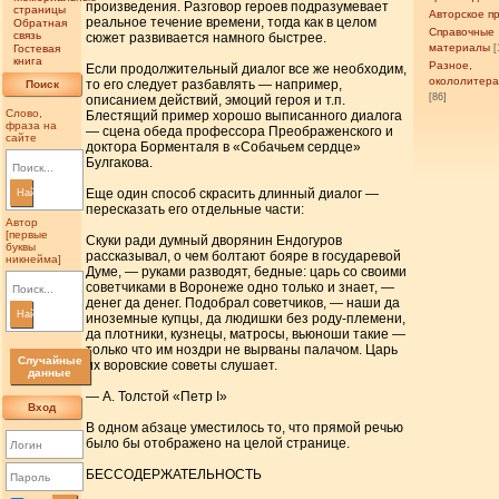
произведения. Разговор героев подразумевает
страницы
Авторское п
реальное течение времени, тогда как в целом
Обратная
Справочные
связь
сюжет развивается намного быстрее.
материалы
Гостевая
[
книга
Разное,
Если продолжительный диалог все же необходим,
окололитер
то его следует разбавлять — например,
Поиск
[86]
описанием действий, эмоций героя и т.п.
Слово,
Блестящий пример хорошо выписанного диалога
фраза на
— сцена обеда профессора Преображенского и
сайте
доктора Борменталя в «Собачьем сердце»
Булгакова.
Еще один способ скрасить длинный диалог —
Найти
пересказать его отдельные части:
Автор
[первые
Скуки ради думный дворянин Ендогуров
буквы
рассказывал, о чем болтают бояре в государевой
никнейма]
Думе, — руками разводят, бедные: царь со своими
советчиками в Воронеже одно только и знает, —
денег да денег. Подобрал советчиков, — наши да
Найти
иноземные купцы, да людишки без роду-племени,
да плотники, кузнецы, матросы, вьюноши такие —
только что им ноздри не вырваны палачом. Царь
Случайные
их воровские советы слушает.
данные
— А. Толстой «Петр I»
Вход
В одном абзаце уместилось то, что прямой речью
было бы отображено на целой странице.
БЕССОДЕРЖАТЕЛЬНОСТЬ