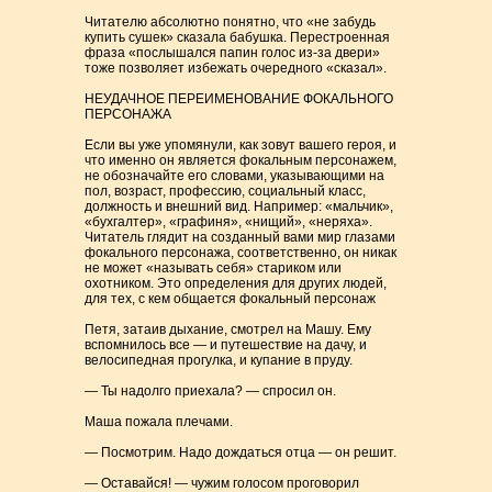
Читателю абсолютно понятно, что «не забудь
купить сушек» сказала бабушка. Перестроенная
фраза «послышался папин голос из-за двери»
тоже позволяет избежать очередного «сказал».
НЕУДАЧНОЕ ПЕРЕИМЕНОВАНИЕ ФОКАЛЬНОГО
ПЕРСОНАЖА
Если вы уже упомянули, как зовут вашего героя, и
что именно он является фокальным персонажем,
не обозначайте его словами, указывающими на
пол, возраст, профессию, социальный класс,
должность и внешний вид. Например: «мальчик»,
«бухгалтер», «графиня», «нищий», «неряха».
Читатель глядит на созданный вами мир глазами
фокального персонажа, соответственно, он никак
не может «называть себя» стариком или
охотником. Это определения для других людей,
для тех, с кем общается фокальный персонаж
Петя, затаив дыхание, смотрел на Машу. Ему
вспомнилось все — и путешествие на дачу, и
велосипедная прогулка, и купание в пруду.
— Ты надолго приехала? — спросил он.
Маша пожала плечами.
— Посмотрим. Надо дождаться отца — он решит.
— Оставайся! — чужим голосом проговорил