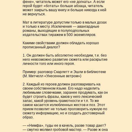
фене», читатель может его «не догнать». А если
герой будет «ботать» больше абзаца, читатель
может закрыть вашу книгу и больше никогда к ней
не вернуться.
Мат в литературе допустим только в малых дозах
и только к месту. Исключения — авангардные
романы, выходящие в полуподпольных
издательствах тиражем в 500 экземпляров.
Какими свойствами должен обладать хорошо
прописанный диалог?
1. Он должен быть абсолютно необходим, т.е. без
него невозможно развитие сюжета или раскрытие
личности того или иного героя.
Пример: разговор Скарлетт и Эшли в библиотеке
(М. Митчелл «Унесенные ветром»)
2. Каждый из героев должен разговаривать на
своем собственном языке. Его надо наделить
любимыми словечками, заранее продумать, как он
будет строить фразы, каков у него лексический
запас, какой уровень грамотности и т.п. То же
самое касается излюбленных жестов и поз. Этот
прием позволит не только проговорить нужную по
сюжету информацию, но и создать достоверный
образ.
— «Нимфа», туды ее в качель, разве товар дает?
— смутно молвил гробовой мастер. — Разве ж она