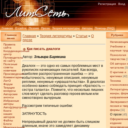
Регистрация
Вход
Главная
О сайте
Поэзия
Проза
Теория литературы
Авторы
Помощь (FAQ)
Главное
Рубрики
Главная
»
Теория литературы
»
Статьи
»
О
меню
прозе
Начинающи
Правила
Учебники и
сайта
Как писать диалоги
научные тру
Координационный
центр
Психология
Автор:
Эльвира Барякина
Путеводитель
творчества
[
по сайту
Об авторах 
Полезные
Диалоги — это одно из самых проблемных мест в
советы
читателях
[5
рукописях начинающих писателей. Как всегда,
новичкам
О критике и
наиболее распространенная ошибка — это
Произведения
критиках
[42]
Комментарии
избыточность: ненужные описания, ненужные
ЛитО
Техника
реплики, ненужные «украшательства». В диалогах
Форум
стихосложе
особенно важно соблюдать принцип «Краткость —
Текущие
сестра таланта». Помните, что несколько лишних
Литературн
конкурсы
слов могут сделать разговор героев вялым или
жанры, фор
Авторские
анонсы
смехотворно вычурным.
направлени
Избранные
Эксперимен
авторы
Рассмотрим типичные ошибки:
поэзия и тв
Авто(р)портреты
формы
[11]
Книги
ЗАТЯНУТОСТЬ
наших
О прозе
[45]
авторов
Оформление
Файлы
Непрерывный диалог не должен быть слишком
издание
Блоги
длинным, иначе это замедляет динамику
произведен
Мемориальные