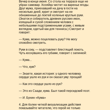
Вечер в конце июня. Со стола на террасе еще не
убран самовар. Хозяйка чистит на варенье ягоды.
Друг мужа, приехавший на дачу в гости на
несколько дней, курит и смотрит на ее
обнаженные до локтей холеные круглые руки.
(Знаток и собиратель древних русских икон,
изящный и сухой сложением человек с
небольшими подстриженными усами, с живым
взглядом, одетый как для тенниса.) Смотрит и
говорит:
— Кума, можно поцеловать руку? Не могу
спокойно смотреть.
Руки в соку, — подставляет блестящий локоть.
Чуть коснувшись его губами, говорит с запинкой:
— Кума...
— Что, кум?
— Знаете, какая история: у одного человека
сердце ушло из рук и он сказал уму: прощай!
— Как это сердце ушло из рук?
— Это из Саади, кума. Был такой персидский поэт.
— И. Бунин «Кума»
4. Для более четкой визуализации действия
показывайте читателю, что герой не только