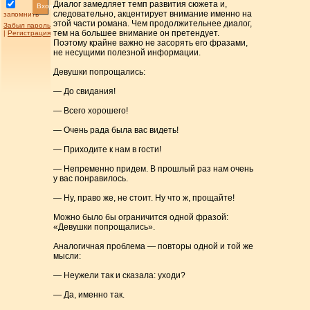
Диалог замедляет темп развития сюжета и,
Вход
следовательно, акцентирует внимание именно на
запомнить
этой части романа. Чем продолжительнее диалог,
Забыл пароль
тем на большее внимание он претендует.
|
Регистрация
Поэтому крайне важно не засорять его фразами,
не несущими полезной информации.
Девушки попрощались:
— До свидания!
— Всего хорошего!
— Очень рада была вас видеть!
— Приходите к нам в гости!
— Непременно придем. В прошлый раз нам очень
у вас понравилось.
— Ну, право же, не стоит. Ну что ж, прощайте!
Можно было бы ограничится одной фразой:
«Девушки попрощались».
Аналогичная проблема — повторы одной и той же
мысли:
— Неужели так и сказала: уходи?
— Да, именно так.