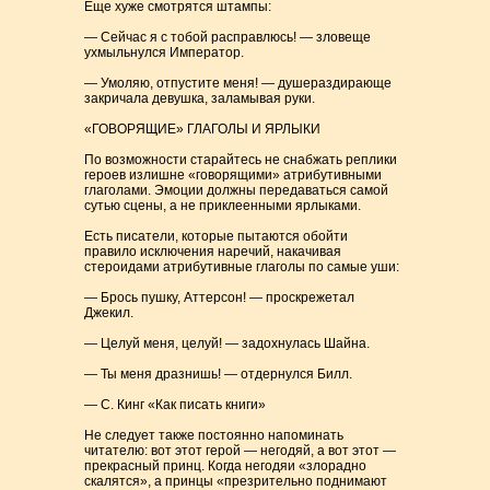
Еще хуже смотрятся штампы:
— Сейчас я с тобой расправлюсь! — зловеще
ухмыльнулся Император.
— Умоляю, отпустите меня! — душераздирающе
закричала девушка, заламывая руки.
«ГОВОРЯЩИЕ» ГЛАГОЛЫ И ЯРЛЫКИ
По возможности старайтесь не снабжать реплики
героев излишне «говорящими» атрибутивными
глаголами. Эмоции должны передаваться самой
сутью сцены, а не приклеенными ярлыками.
Есть писатели, которые пытаются обойти
правило исключения наречий, накачивая
стероидами атрибутивные глаголы по самые уши:
— Брось пушку, Аттерсон! — проскрежетал
Джекил.
— Целуй меня, целуй! — задохнулась Шайна.
— Ты меня дразнишь! — отдернулся Билл.
— С. Кинг «Как писать книги»
Не следует также постоянно напоминать
читателю: вот этот герой — негодяй, а вот этот —
прекрасный принц. Когда негодяи «злорадно
скалятся», а принцы «презрительно поднимают