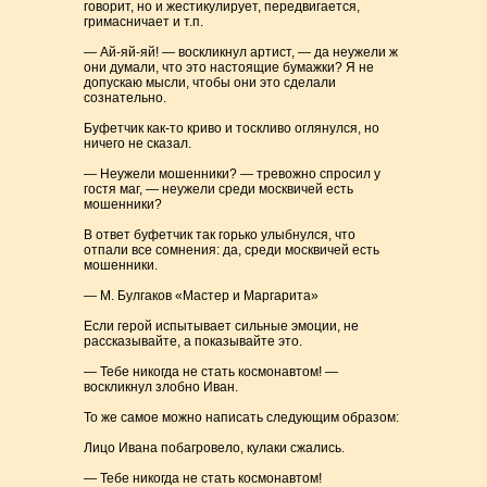
говорит, но и жестикулирует, передвигается,
гримасничает и т.п.
— Ай-яй-яй! — воскликнул артист, — да неужели ж
они думали, что это настоящие бумажки? Я не
допускаю мысли, чтобы они это сделали
сознательно.
Буфетчик как-то криво и тоскливо оглянулся, но
ничего не сказал.
— Неужели мошенники? — тревожно спросил у
гостя маг, — неужели среди москвичей есть
мошенники?
В ответ буфетчик так горько улыбнулся, что
отпали все сомнения: да, среди москвичей есть
мошенники.
— М. Булгаков «Мастер и Маргарита»
Если герой испытывает сильные эмоции, не
рассказывайте, а показывайте это.
— Тебе никогда не стать космонавтом! —
воскликнул злобно Иван.
То же самое можно написать следующим образом:
Лицо Ивана побагровело, кулаки сжались.
— Тебе никогда не стать космонавтом!