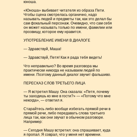
юноша.
«Юноша» выбивает читателя из образа Пети.
Чтобы сцена смотрелась органично, надо
называть людей и предметы так, как это делал бы
сам фокальный персонаж. Очевидно, что сам себя
он может называть только по имени, фамилии или
прозвищу, которое ему нравится.
УПОТРЕБЛЕНИЕ ИМЕНИ В ДИАЛОГЕ
— Здравствуй, Маша!
— Здравствуй, Петя! Как я рада тебя видеть!
Что неправильно? Во время разговора мы
практически никогда не называем людей по
имени. Поэтому данный диалог звучит фальшиво.
ПЕРЕСКАЗ СЛОВ ТРЕТЬЕГО ЛИЦА
— Я встретил Машу. Она сказала: «Петя, почему
ты заходишь ко мне в гости?» — «Потому что мне
некогда», — ответил я.
Старайтесь либо вообще избегать прямой речи в
прямой речи, либо передавать слова третьего
лица так, как они звучат в обычном разговоре.
Например:
— Сегодня Машу встретил: она спрашивает, куда
я пропал. Я соврал, что у меня нет времени.