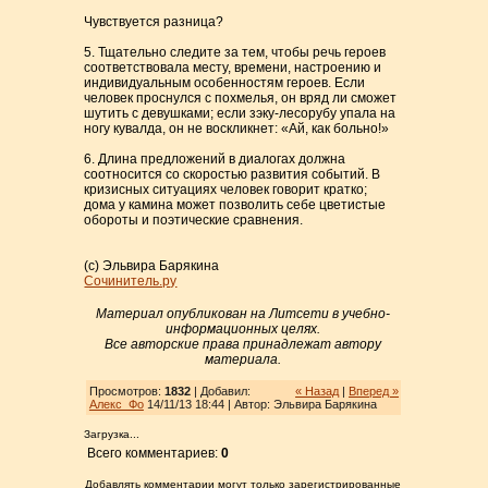
Чувствуется разница?
5. Тщательно следите за тем, чтобы речь героев
соответствовала месту, времени, настроению и
индивидуальным особенностям героев. Если
человек проснулся с похмелья, он вряд ли сможет
шутить с девушками; если зэку-лесорубу упала на
ногу кувалда, он не воскликнет: «Ай, как больно!»
6. Длина предложений в диалогах должна
соотносится со скоростью развития событий. В
кризисных ситуациях человек говорит кратко;
дома у камина может позволить себе цветистые
обороты и поэтические сравнения.
(с) Эльвира Барякина
Сочинитель.ру
Материал опубликован на Литсети в учебно-
информационных целях.
Все авторские права принадлежат автору
материала.
Просмотров:
1832
| Добавил:
« Назад
|
Вперед »
Алекс_Фо
14/11/13 18:44 | Автор: Эльвира Барякина
Загрузка...
Всего комментариев:
0
Добавлять комментарии могут только зарегистрированные