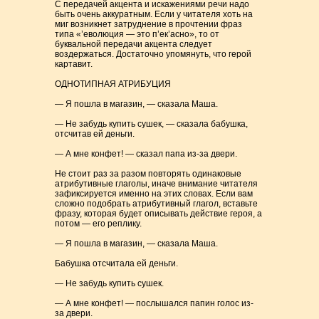
С передачей акцента и искажениями речи надо
быть очень аккуратным. Если у читателя хоть на
миг возникнет затруднение в прочтении фраз
типа «’eволюция — это п’ек’асно», то от
буквальной передачи акцента следует
воздержаться. Достаточно упомянуть, что герой
картавит.
ОДНОТИПНАЯ АТРИБУЦИЯ
— Я пошла в магазин, — сказала Маша.
— Не забудь купить сушек, — сказала бабушка,
отсчитав ей деньги.
— А мне конфет! — сказал папа из-за двери.
Не стоит раз за разом повторять одинаковые
атрибутивные глаголы, иначе внимание читателя
зафиксируется именно на этих словах. Если вам
сложно подобрать атрибутивный глагол, вставьте
фразу, которая будет описывать действие героя, а
потом — его реплику.
— Я пошла в магазин, — сказала Маша.
Бабушка отсчитала ей деньги.
— Не забудь купить сушек.
— А мне конфет! — послышался папин голос из-
за двери.