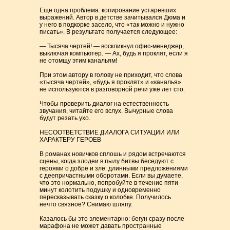
Еще одна проблема: копирование устаревших
выражений. Автор в детстве зачитывался Дюма и
у него в подкорке засело, что «так можно и нужно
писать». В результате получается следующее:
— Тысяча чертей! — воскликнул офис-менеджер,
выключая компьютер. — Ах, будь я проклят, если я
не отомщу этим канальям!
При этом автору в голову не приходит, что слова
«тысяча чертей», «будь я проклят» и «каналья»
не используются в разговорной речи уже лет сто.
Чтобы проверить диалог на естественность
звучания, читайте его вслух. Вычурные слова
будут резать ухо.
НЕСООТВЕТСТВИЕ ДИАЛОГА СИТУАЦИИ ИЛИ
ХАРАКТЕРУ ГЕРОЕВ
В романах новичков сплошь и рядом встречаются
сцены, когда злодеи в пылу битвы беседуют с
героями о добре и зле: длинными предложениями
с деепричастными оборотами. Если вы думаете,
что это нормально, попробуйте в течение пяти
минут колотить подушку и одновременно
пересказывать сказку о колобке. Получилось
нечто связное? Снимаю шляпу.
Казалось бы это элементарно: бегун сразу после
марафона не может давать пространные