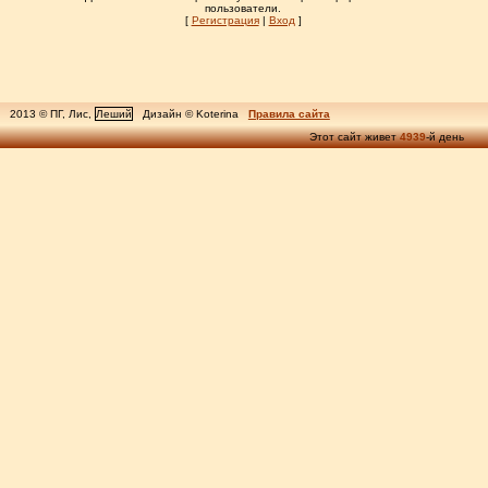
пользователи.
[
Регистрация
|
Вход
]
2013 © ПГ, Лис,
Леший
Дизайн © Koterina
Правила сайта
Этот сайт живет
4939
-й день