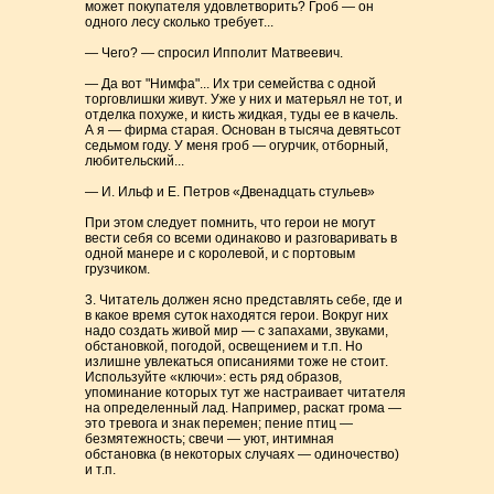
может покупателя удовлетворить? Гроб — он
одного лесу сколько требует...
— Чего? — спросил Ипполит Матвеевич.
— Да вот "Нимфа"... Их три семейства с одной
торговлишки живут. Уже у них и матерьял не тот, и
отделка похуже, и кисть жидкая, туды ее в качель.
А я — фирма старая. Основан в тысяча девятьсот
седьмом году. У меня гроб — огурчик, отборный,
любительский...
— И. Ильф и Е. Петров «Двенадцать стульев»
При этом следует помнить, что герои не могут
вести себя со всеми одинаково и разговаривать в
одной манере и с королевой, и с портовым
грузчиком.
3. Читатель должен ясно представлять себе, где и
в какое время суток находятся герои. Вокруг них
надо создать живой мир — с запахами, звуками,
обстановкой, погодой, освещением и т.п. Но
излишне увлекаться описаниями тоже не стоит.
Используйте «ключи»: есть ряд образов,
упоминание которых тут же настраивает читателя
на определенный лад. Например, раскат грома —
это тревога и знак перемен; пение птиц —
безмятежность; свечи — уют, интимная
обстановка (в некоторых случаях — одиночество)
и т.п.