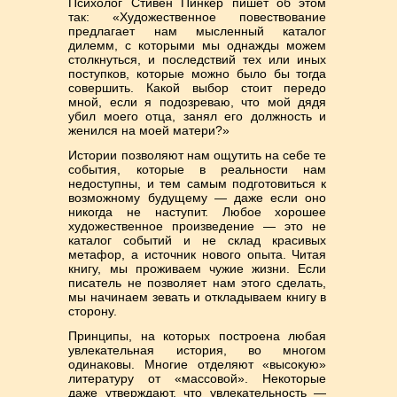
Психолог Стивен Пинкер пишет об этом
так: «Художественное повествование
предлагает нам мысленный каталог
дилемм, с которыми мы однажды можем
столкнуться, и последствий тех или иных
поступков, которые можно было бы тогда
совершить. Какой выбор стоит передо
мной, если я подозреваю, что мой дядя
убил моего отца, занял его должность и
женился на моей матери?»
Истории позволяют нам ощутить на себе те
события, которые в реальности нам
недоступны, и тем самым подготовиться к
возможному будущему — даже если оно
никогда не наступит. Любое хорошее
художественное произведение — это не
каталог событий и не склад красивых
метафор, а источник нового опыта. Читая
книгу, мы проживаем чужие жизни. Если
писатель не позволяет нам этого сделать,
мы начинаем зевать и откладываем книгу в
сторону.
Принципы, на которых построена любая
увлекательная история, во многом
одинаковы. Многие отделяют «высокую»
литературу от «массовой». Некоторые
даже утверждают, что увлекательность —