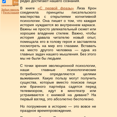
редко достигают нашего сознания.
Вход
запомнить
В книге
«С первой фразы»
Лиза Крон
Забыл пароль
соединила принципы писательского
|
Регистрация
мастерства с открытиями когнитивной
психологии. Она пишет о том, что каждая
история нуждается во внутреннем каркасе.
Важны не просто увлекательный сюжет или
хорошее владение стилем. Важно, чтобы
история давала читателю новый опыт,
помещала его в голову героя и заставляла
посмотреть на мир его глазами. Вставать
на место другого человека — одна из
главных задач нашего мышления. Без этого
мы не были бы людьми.
С точки зрения эволюционной психологии,
наши главные психологические
потребности определяются целями
выживания. Какую пользу могут получить
существа, которые вместо поисков пищи
или брачного партнёра садятся перед
телевизором, идут в кинотеатр или
устраиваются с книжкой на диване? На
первый взгляд, это абсолютно бесполезно.
Но погружение в историю — это вовсе не
праздное времяпровождение.