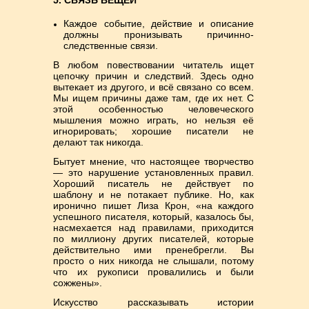
5. СВЯЗЬ ВЕЩЕЙ
Каждое событие, действие и описание
должны пронизывать причинно-
следственные связи.
В любом повествовании читатель ищет
цепочку причин и следствий. Здесь одно
вытекает из другого, и всё связано со всем.
Мы ищем причины даже там, где их нет. С
этой особенностью человеческого
мышления можно играть, но нельзя её
игнорировать; хорошие писатели не
делают так никогда.
Бытует мнение, что настоящее творчество
— это нарушение установленных правил.
Хороший писатель не действует по
шаблону и не потакает публике. Но, как
иронично пишет Лиза Крон, «на каждого
успешного писателя, который, казалось бы,
насмехается над правилами, приходится
по миллиону других писателей, которые
действительно ими пренебрегли. Вы
просто о них никогда не слышали, потому
что их рукописи провалились и были
сожжены».
Искусство рассказывать истории