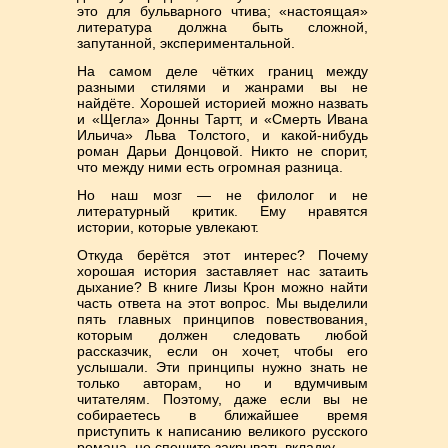
это для бульварного чтива; «настоящая»
литература должна быть сложной,
запутанной, экспериментальной.
На самом деле чётких границ между
разными стилями и жанрами вы не
найдёте. Хорошей историей можно назвать
и «Щегла» Донны Тартт, и «Смерть Ивана
Ильича» Льва Толстого, и какой-нибудь
роман Дарьи Донцовой. Никто не спорит,
что между ними есть огромная разница.
Но наш мозг — не филолог и не
литературный критик. Ему нравятся
истории, которые увлекают.
Откуда берётся этот интерес? Почему
хорошая история заставляет нас затаить
дыхание? В книге Лизы Крон можно найти
часть ответа на этот вопрос. Мы выделили
пять главных принципов повествования,
которым должен следовать любой
рассказчик, если он хочет, чтобы его
услышали. Эти принципы нужно знать не
только авторам, но и вдумчивым
читателям. Поэтому, даже если вы не
собираетесь в ближайшее время
приступить к написанию великого русского
романа, не спешите закрывать вкладку.