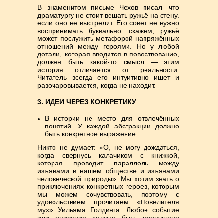
В знаменитом письме Чехов писал, что
драматургу не стоит вешать ружьё на стену,
если оно не выстрелит. Его совет не нужно
воспринимать буквально: скажем, ружьё
может послужить метафорой напряжённых
отношений между героями. Но у любой
детали, которая вводится в повествование,
должен быть какой-то смысл — этим
история отличается от реальности.
Читатель всегда его интуитивно ищет и
разочаровывается, когда не находит.
3. ИДЕИ ЧЕРЕЗ КОНКРЕТИКУ
В истории не место для отвлечённых
понятий. У каждой абстракции должно
быть конкретное выражение.
Никто не думает: «О, не могу дождаться,
когда свернусь калачиком с книжкой,
которая проводит параллель между
изъянами в нашем обществе и изъянами
человеческой природы». Мы хотим знать о
приключениях конкретных героев, которым
мы можем сочувствовать, поэтому с
удовольствием прочитаем «Повелителя
мух» Уильяма Голдинга. Любое событие
или описание должно быть пропущено