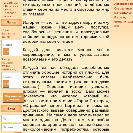
страницы
литературных произведений, с лёгкостью
Авторское п
Обратная
ставим себя на их место и смотрим на мир
Справочные
связь
материалы
Гостевая
[
их глазами.
книга
Разное,
История — это то, что задаёт меру и рамку
окололитер
Поиск
[86]
нашей жизни. Наши цели, поступки,
Слово,
судьбоносные решения и повседневные
фраза на
действия определяются тем, героями какой
сайте
истории мы себя считаем.
Каждый день писатели меняют чьё-то
Найти
мировоззрение, и мы с удовольствием
позволяем им это делать.
Автор
[первые
буквы
Каждый из нас обладает способностью
никнейма]
отличать хорошие истории от плохих. Для
этого совсем необязательно быть
литературным критиком (иногда это даже
Найти
мешает). Хорошая история увлекает,
плохая — вгоняет в тоску. Вам может
показаться, что интерес, который вы
Случайные
данные
испытываете при чтении «Гарри Поттера»,
«Страданий юного Вертера» и романов
Вход
Достоевского вызван совершенно разными
причинами. На самом деле этот интерес во
многом одинаков. Дело в том, что любая
хорошая история отвечает нашим базовым
психологическим потребностям, которые