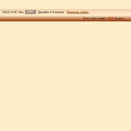
2013 © ПГ, Лис,
Леший
Дизайн © Koterina
Правила сайта
Этот сайт живет
4939
-й день