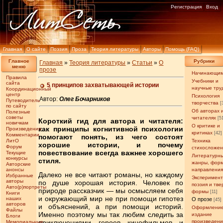
Регистрация
Вход
Главная
О сайте
Поэзия
Проза
Теория литературы
Авторы
Помощь (FAQ)
Главное
Рубрики
Главная
»
Теория литературы
»
Статьи
»
О
меню
прозе
Начинающи
Правила
Учебники и
сайта
5 принципов захватывающей истории
научные тру
Координационный
центр
Психология
Автор:
Олег Бочарников
Путеводитель
творчества
[
по сайту
Об авторах 
Полезные
советы
читателях
[5
Короткий гид для автора и читателя:
новичкам
О критике и
как принципы когнитивной психологии
Произведения
критиках
[42]
Комментарии
помогают понять, из чего состоят
ЛитО
Техника
хорошие истории, и почему
Форум
стихосложе
повествование всегда важнее хорошего
Текущие
Литературн
конкурсы
стиля.
жанры, фор
Авторские
анонсы
направлени
Далеко не все читают романы, но каждому
Избранные
Эксперимен
авторы
по душе хорошая история. Человек по
поэзия и тв
Авто(р)портреты
природе рассказчик — мы осмысляем себя
формы
[11]
Книги
и окружающий мир не при помощи гипотез
наших
О прозе
[45]
авторов
и объяснений, а при помощи историй.
Оформление
Файлы
Именно поэтому мы так любим следить за
издание
Блоги
приключениями героев кинофильмов и
произведен
Мемориальные