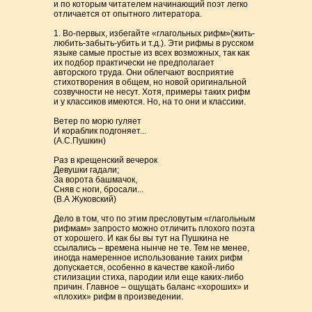
и по которым читателем начинающий поэт легко
отличается от опытного литератора.
1. Во-первых, избегайте «глагольных рифм»(жить-
любить-забыть-убить и т.д.). Эти рифмы в русском
языке самые простые из всех возможных, так как
их подбор практически не предполагает
авторского труда. Они облегчают восприятие
стихотворения в общем, но новой оригинальной
созвучности не несут. Хотя, примеры таких рифм
и у классиков имеются. Но, на то они и классики.
Ветер по морю гуляет
И кораблик подгоняет...
(А.С.Пушкин)
Раз в крещенский вечерок
Девушки гадали;
За ворота башмачок,
Сняв с ноги, бросали...
(В.А Жуковский)
Дело в том, что по этим пресловутым «глагольным
рифмам» запросто можно отличить плохого поэта
от хорошего. И как бы вы тут на Пушкина не
ссылались – времена нынче не те. Тем не менее,
иногда намеренное использование таких рифм
допускается, особенно в качестве какой-либо
стилизации стиха, пародии или еще каких-либо
причин. Главное – ощущать баланс «хороших» и
«плохих» рифм в произведении.