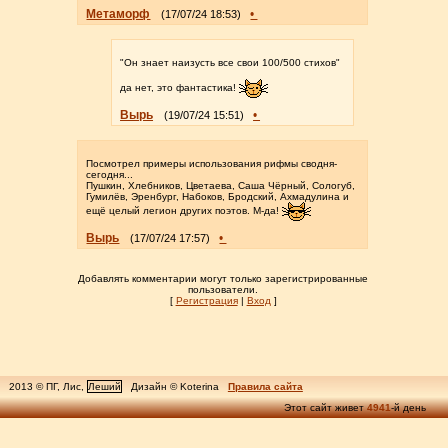
Метаморф
•
(17/07/24 18:53)
"Он знает наизусть все свои 100/500 стихов"
да нет, это фантастика!
Вырь
•
(19/07/24 15:51)
Посмотрел примеры использования рифмы сводня-
сегодня...
Пушкин, Хлебников, Цветаева, Саша Чёрный, Сологуб,
Гумилёв, Эренбург, Набоков, Бродский, Ахмадулина и
ещё целый легион других поэтов. М-да!
Вырь
•
(17/07/24 17:57)
Добавлять комментарии могут только зарегистрированные
пользователи.
[
Регистрация
|
Вход
]
2013 © ПГ, Лис,
Леший
Дизайн © Koterina
Правила сайта
Этот сайт живет
4941
-й день