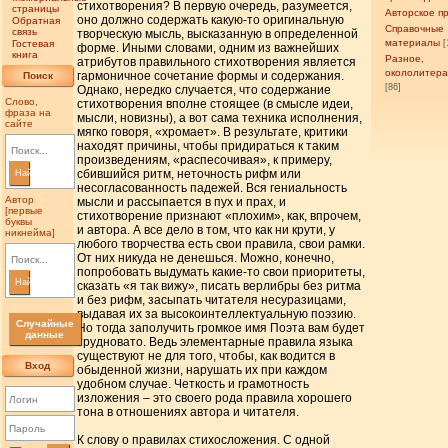
стихотворения? В первую очередь, разумеется,
страницы
Авторское п
оно должно содержать какую-то оригинальную
Обратная
Справочные
связь
творческую мысль, высказанную в определенной
материалы
Гостевая
[
форме. Иными словами, одним из важнейших
книга
Разное,
атрибутов правильного стихотворения является
окололитер
гармоничное сочетание формы и содержания.
Поиск
[86]
Однако, нередко случается, что содержание
Слово,
стихотворения вполне стоящее (в смысле идеи,
фраза на
мысли, новизны), а вот сама техника исполнения,
сайте
мягко говоря, «хромает». В результате, критики
находят причины, чтобы придираться к таким
произведениям, «распесочивая», к примеру,
сбившийся ритм, неточность рифм или
Найти
несогласованность падежей. Вся гениальность
Автор
мысли и рассыпается в пух и прах, и
[первые
стихотворение признают «плохим», как, впрочем,
буквы
и автора. А все дело в том, что как ни крути, у
никнейма]
любого творчества есть свои правила, свои рамки.
От них никуда не денешься. Можно, конечно,
попробовать выдумать какие-то свои приоритеты,
Найти
сказать «я так вижу», писать верлибры без ритма
и без рифм, засыпать читателя несуразицами,
выдавая их за высокоинтеллектуальную поэзию.
Случайные
Но тогда заполучить громкое имя Поэта вам будет
данные
трудновато. Ведь элементарные правила языка
существуют не для того, чтобы, как водится в
Вход
обыденной жизни, нарушать их при каждом
удобном случае. Четкость и грамотность
изложения – это своего рода правила хорошего
тона в отношениях автора и читателя.
К слову о правилах стихосложения. С одной