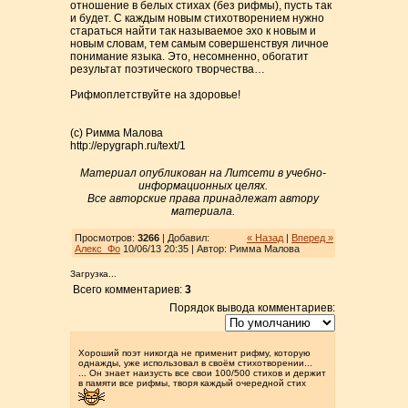
отношение в белых стихах (без рифмы), пусть так
и будет. С каждым новым стихотворением нужно
стараться найти так называемое эхо к новым и
новым словам, тем самым совершенствуя личное
понимание языка. Это, несомненно, обогатит
результат поэтического творчества…
Рифмоплетствуйте на здоровье!
(с) Римма Малова
http://epygraph.ru/text/1
Материал опубликован на Литсети в учебно-
информационных целях.
Все авторские права принадлежат автору
материала.
Просмотров:
3266
| Добавил:
« Назад
|
Вперед »
Алекс_Фо
10/06/13 20:35 | Автор: Римма Малова
Загрузка...
Всего комментариев:
3
Порядок вывода комментариев:
Хороший поэт никогда не применит рифму, которую
однажды, уже использовал в своём стихотворении...
... Он знает наизусть все свои 100/500 стихов и держит
в памяти все рифмы, творя каждый очередной стих