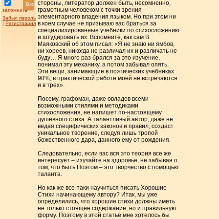
стороны, литератор должен быть, несомненно,
Вход
грамотным человеком с точки зрения
запомнить
элементарного владения языком. Но при этом ни
Забыл пароль
в коем случае не призываю вас браться за
|
Регистрация
специализированные учебники по стихосложению
и штудировать их. Вспомните, как сам В.
Маяковский об этом писал: «Я не знаю ни ямбов,
ни хореев, никогда не различал их и различать не
буду… Я много раз брался за это изучение,
понимал эту механику, а потом забывал опять.
Эти вещи, занимающие в поэтических учебниках
90%, в практической работе моей не встречаются
и в трех».
Посему, графоман, даже овладев всеми
возможными стилями и методиками
стихосложения, не напишет по-настоящему
душевного стиха. А талантливый автор, даже не
ведая специфических законов и правил, создаст
уникальное творение, следуя лишь тропой
божественного дара, данного ему от рождения.
Следовательно, если вас вся это теория все же
интересует – изучайте на здоровье, не забывая о
том, что быть Поэтом – это творчество с помощью
таланта.
Но как же все-таки научиться писать Хорошие
Стихи начинающему автору? Итак, мы уже
определились, что хорошие стихи должны иметь
не только стоящее содержание, но и правильную
форму. Поэтому в этой статье мне хотелось бы