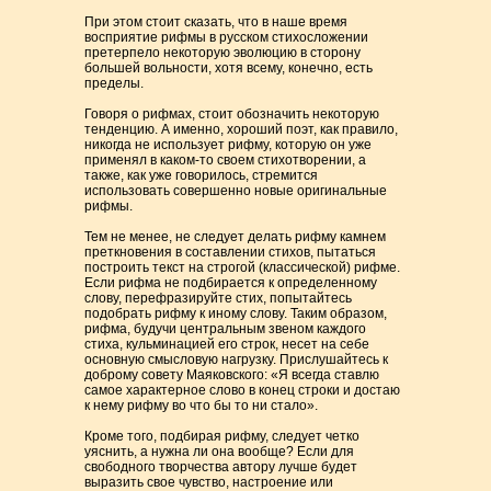
При этом стоит сказать, что в наше время
восприятие рифмы в русском стихосложении
претерпело некоторую эволюцию в сторону
большей вольности, хотя всему, конечно, есть
пределы.
Говоря о рифмах, стоит обозначить некоторую
тенденцию. А именно, хороший поэт, как правило,
никогда не использует рифму, которую он уже
применял в каком-то своем стихотворении, а
также, как уже говорилось, стремится
использовать совершенно новые оригинальные
рифмы.
Тем не менее, не следует делать рифму камнем
преткновения в составлении стихов, пытаться
построить текст на строгой (классической) рифме.
Если рифма не подбирается к определенному
слову, перефразируйте стих, попытайтесь
подобрать рифму к иному слову. Таким образом,
рифма, будучи центральным звеном каждого
стиха, кульминацией его строк, несет на себе
основную смысловую нагрузку. Прислушайтесь к
доброму совету Маяковского: «Я всегда ставлю
самое характерное слово в конец строки и достаю
к нему рифму во что бы то ни стало».
Кроме того, подбирая рифму, следует четко
уяснить, а нужна ли она вообще? Если для
свободного творчества автору лучше будет
выразить свое чувство, настроение или