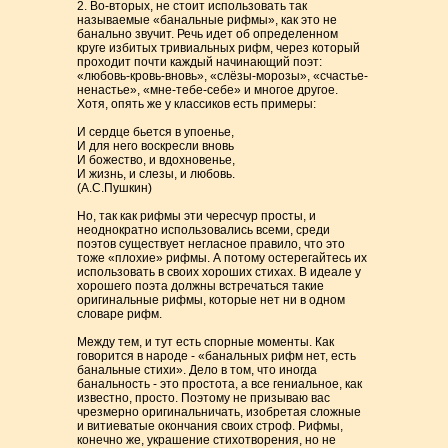
2. Во-вторых, не стоит использовать так
называемые «банальные рифмы», как это не
банально звучит. Речь идет об определенном
круге избитых тривиальных рифм, через который
проходит почти каждый начинающий поэт:
«любовь-кровь-вновь», «слёзы-морозы», «счастье-
ненастье», «мне-тебе-себе» и многое другое.
Хотя, опять же у классиков есть примеры:
И сердце бьется в упоенье,
И для него воскресли вновь
И божество, и вдохновенье,
И жизнь, и слезы, и любовь.
(А.С.Пушкин)
Но, так как рифмы эти чересчур просты, и
неоднократно использовались всеми, среди
поэтов существует негласное правило, что это
тоже «плохие» рифмы. А потому остерегайтесь их
использовать в своих хороших стихах. В идеале у
хорошего поэта должны встречаться такие
оригинальные рифмы, которые нет ни в одном
словаре рифм.
Между тем, и тут есть спорные моменты. Как
говорится в народе - «банальных рифм нет, есть
банальные стихи». Дело в том, что иногда
банальность - это простота, а все гениальное, как
известно, просто. Поэтому не призываю вас
чрезмерно оригинальничать, изобретая сложные
и витиеватые окончания своих строф. Рифмы,
конечно же, украшение стихотворения, но не