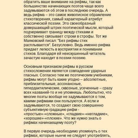
обратить ваше внимание на рифмы, так как
большинство начинающих поэтов чаще всего
задумываются об этом в последнюю очередь. А
ведь рифма – это самое живописное обрамление
стихотворения, самый характерный атрибут
классической поэзии. Это своеобразный
довершающий штрих поэтической мысли, который
подчеркивает границу между стихами и
собственно связывает строки в строфы. Тот же
Маяковский писал: "Без рифмы стих
расплывается". Безусловно. Ведь именно рифма
придает легкость в восприятии и понимании
стихов. Благодаря ей неискушенный читатель
зачастую находит в поэзии поэзию.
Основным признаком рифмы в русском
стихосложении является совпадение ударных
гласных. Согласно тем же поэтическим учебникам,
рифмы могут быть какие угодно – абсолютные,
приблизительные, ассонансные,
гипердактилические, сквозные, усеченные – сразу
всех названий-то и не упомнишь. Любопытно, что
многие поэты вообще не задумываются о том,
какими рифмами они пользуются. А если и
задумываются, то создают свою совершенно
субъективную градацию рифм -
«простые»-«сложные», «гладкие»-«негладкие»,
«хорошие»-«плохие». Что же нужно знать о
рифмах начинающему поэту?
В первую очередь необходимо упомянуть о тех
рифмах, которые нынче не следует употреблять,