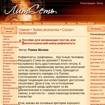
Регистрация
Вход
Главная
О сайте
Поэзия
Проза
Теория литературы
Авторы
Помощь (FAQ)
Главное
Рубрики
Главная
»
Теория литературы
»
Статьи
»
меню
Начинающим
Начинающи
Правила
Учебники и
сайта
Пособие для начинающих поэтов, или
научные тру
Координационный
Джентельменский набор рифмоплета
центр
Психология
Путеводитель
творчества
[
Автор:
Римма Малова
по сайту
Об авторах 
Полезные
советы
читателях
[5
Рифмоплеты, графоманы… Как только Человека
новичкам
О критике и
Пишущего Стихи не склоняют? Хочется
Произведения
критиках
[42]
Комментарии
заслуженно быть удостоенным этого титула. К
ЛитО
Техника
сожалению, современному автору для написания
Форум
стихосложе
хотя бы одного Хорошего Стиха, приходится
Текущие
прежде написать порядка ста Плохих.
Литературн
конкурсы
Соотношение это, конечно, приблизительно, но
жанры, фор
Авторские
анонсы
общую тенденцию оно иллюстрирует достаточно
направлени
Избранные
объективно. Дело в том, что в отношении
Эксперимен
авторы
писательской среды действуют те же
поэзия и тв
Авто(р)портреты
диалектические и социально-антропологические
формы
[11]
Книги
законы, в частности – закон перехода количества
наших
О прозе
[45]
авторов
в качество.
Оформление
Файлы
издание
Блоги
Итак, каковы же основные критерии хорошего
произведен
Мемориальные