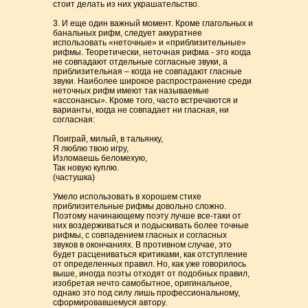
стоит делать из них украшательство.
3. И еще один важный момент. Кроме глагольных и
банальных рифм, следует аккуратнее
использовать «неточные» и «приблизительные»
рифмы. Теоретически, неточная рифма - это когда
не совпадают отдельные согласные звуки, а
приблизительная – когда не совпадают гласные
звуки. Наиболее широкое распространение среди
неточных рифм имеют так называемые
«ассонансы». Кроме того, часто встречаются и
варианты, когда не совпадает ни гласная, ни
согласная:
Поиграй, милый, в тальянку,
Я люблю твою игру,
Изломаешь беломехую,
Так новую куплю.
(частушка)
Умело использовать в хорошем стихе
приблизительные рифмы довольно сложно.
Поэтому начинающему поэту лучше все-таки от
них воздерживаться и подыскивать более точные
рифмы, с совпадением гласных и согласных
звуков в окончаниях. В противном случае, это
будет расцениваться критиками, как отступление
от определенных правил. Но, как уже говорилось
выше, иногда поэты отходят от подобных правил,
изобретая нечто самобытное, оригинальное,
однако это под силу лишь профессиональному,
сформировавшемуся автору.