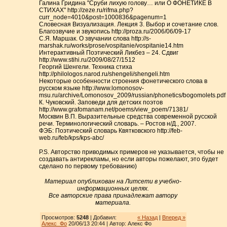
Галина Гридина "Сруби лихую голову… или О ФОНЕТИКЕ В
СТИХАХ" http://zeze.ru/rifma.php?
curr_node=4010&post=1000836&pagenum=1
Словесная Визуализация. Лекция 3. Выбор и сочетание слов.
Благозвучие и звукопись http://proza.ru/2006/06/09-17
С.Я. Маршак. О звучании слова http://s-
marshak.ru/works/prose/vospitanie/vospitanie14.htm
Интерактивный Поэтический Ликбез – 24. Сдвиг
http://www.stihi.ru/2009/08/27/1512
Георгий Шенгели. Техника стиха
http://philologos.narod.ru/shengeli/shengeli.htm
Некоторые особенности строения фонетического слова в
русском языке http://www.lomonosov-
msu.ru/archive/Lomonosov_2009/russian/phonetics/bogomolets.pdf
К. Чуковский. Заповеди для детских поэтов
http://www.grafomanam.net/poems/view_poem/71381/
Москвин В.П. Выразительные средства современной русской
речи. Терминологический словарь. – Ростов н/Д., 2007.
ФЭБ: Поэтический словарь Квятковского http://feb-
web.ru/feb/kps/kps-abc/
P.S. Авторство приводимых примеров не указывается, чтобы не
создавать антирекламы, но если авторы пожелают, это будет
сделано по первому требованию)
Материал опубликован на Литсети в учебно-
информационных целях.
Все авторские права принадлежат автору
материала.
Просмотров:
5248
| Добавил:
« Назад
|
Вперед »
Алекс_Фо
20/06/13 20:44 | Автор: Алекс Фо