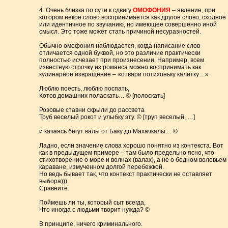
4. Очень близка по сути к сдвигу
ОМОФОНИЯ
– явление, при
котором некое слово воспринимается как другое слово, сходное
или идентичное по звучанию, но имеющее совершенно иной
смысл. Это тоже может стать причиной несуразностей.
Обычно омофония наблюдается, когда написание слов
отличается одной буквой, но это различие практически
полностью исчезает при произнесении. Например, всем
известную строчку из романса можно воспринимать как
кулинарное извращение – «отвари потихоньку калитку…»
Люблю поесть, люблю поспать,
Котов домашних поласкать… © [полоскать]
Розовые ставни скрыли до рассвета
Труб веселый рокот и улыбку эту. © [труп веселый, …]
и качаясь бегут валы от Баку до Махачкалы… ©
Ладно, если значение слова хорошо понятно из контекста. Вот
как в предыдущем примере – там было предельно ясно, что
стихотворение о море и волнах (валах), а не о бедном воловьем
караване, измученном долгой перебежкой.
Но ведь бывает так, что контекст практически не оставляет
выбора)))
Сравните:
Поймешь ли ты, который сыт всегда,
Что иногда с людьми творит нужда? ©
В принципе, ничего криминального.