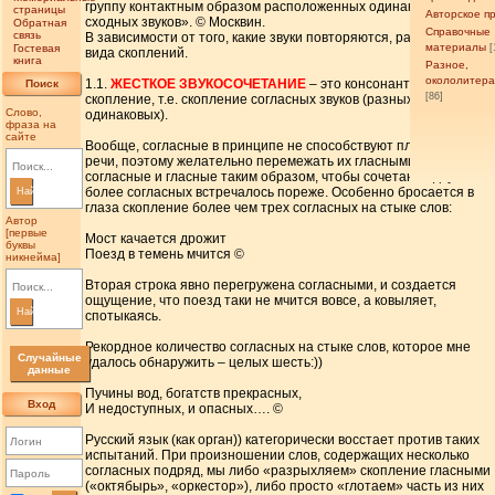
группу контактным образом расположенных одинаковых либо
страницы
Авторское п
сходных звуков». © Москвин.
Обратная
Справочные
связь
В зависимости от того, какие звуки повторяются, различают два
материалы
Гостевая
[
вида скоплений.
книга
Разное,
окололитер
1.1.
ЖЕСТКОЕ ЗВУКОСОЧЕТАНИЕ
– это консонантное
Поиск
[86]
скопление, т.е. скопление согласных звуков (разных или
Слово,
одинаковых).
фраза на
сайте
Вообще, согласные в принципе не способствуют плавности
речи, поэтому желательно перемежать их гласными, чередуя
согласные и гласные таким образом, чтобы сочетание двух и
более согласных встречалось пореже. Особенно бросается в
Найти
глаза скопление более чем трех согласных на стыке слов:
Автор
[первые
Мост качается дрожит
буквы
Поезд в темень мчится ©
никнейма]
Вторая строка явно перегружена согласными, и создается
ощущение, что поезд таки не мчится вовсе, а ковыляет,
Найти
спотыкаясь.
Рекордное количество согласных на стыке слов, которое мне
Случайные
удалось обнаружить – целых шесть:))
данные
Пучины вод, богатств прекрасных,
Вход
И недоступных, и опасных…. ©
Русский язык (как орган)) категорически восстает против таких
испытаний. При произношении слов, содержащих несколько
согласных подряд, мы либо «разрыхляем» скопление гласными
(«октябырь», «оркестор»), либо просто «глотаем» часть из них