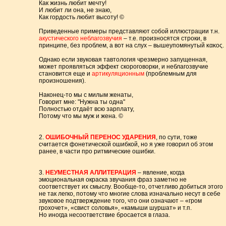
Как жизнь любит мечту!
И любит ли она, не знаю,
Как гордость любит высоту! ©
Приведенные примеры представляют собой иллюстрации т.н.
акустического неблагозвучия
– т.е. произносятся строки, в
принципе, без проблем, а вот на слух – вышеупомянутый κακоς.
Однако если звуковая тавтология чрезмерно запущенная,
может проявляться эффект скороговорки, и неблагозвучие
становится еще и
артикуляционным
(проблемным для
произношения).
Наконец-то мы с милым женаты,
Говорит мне: "Нужна ты одна"
Полностью отдаёт всю зарплату,
Потому что мы муж и жена. ©
2.
ОШИБОЧНЫЙ ПЕРЕНОС УДАРЕНИЯ
, по сути, тоже
считается фонетической ошибкой, но я уже говорил об этом
ранее, в части про ритмические ошибки.
3.
НЕУМЕСТНАЯ АЛЛИТЕРАЦИЯ
– явление, когда
эмоциональная окраска звучания фраз заметно не
соответствует их смыслу. Вообще-то, отчетливо добиться этого
не так легко, потому что многие слова изначально несут в себе
звуковое подтверждение того, что они означают – «гром
грохочет», «свист соловья», «камыши шуршат» и т.п.
Но иногда несоответствие бросается в глаза.