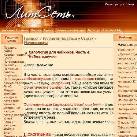
Регистрация
Вход
Главная
О сайте
Поэзия
Проза
Теория литературы
Авторы
Помощь (FAQ)
Главное
Рубрики
Главная
»
Теория литературы
»
Статьи
»
меню
Начинающим
Начинающи
Правила
Учебники и
сайта
Ляпология для чайников. Часть 4.
научные тру
Координационный
Неблагозвучия
центр
Психология
Путеводитель
творчества
[
Автор:
Алекс Фо
по сайту
Об авторах 
Полезные
советы
читателях
[5
Эта часть посвящена основным ошибкам звучания –
новичкам
О критике и
неблагозвучиям
(синонимы –
какофония
(κακоς – «плохой»,
Произведения
критиках
[42]
Комментарии
φωνη – «звук»),
дисфония
). Чаще всего под ними понимаются
ЛитО
Техника
фонетические ошибки
, т.е. такие, которые снижают лишь
Форум
стихосложе
качество звучания, при этом оставляя смысл услышанного
Текущие
(произнесенного) неизменным.
Литературн
конкурсы
жанры, фор
Авторские
анонсы
Фонологические (звукосмысловые) ошибки
– напротив, могут
направлени
Избранные
нисколько не мешать гладкости прочтения, но искажают смысл
Эксперимен
авторы
и логику, вплоть до полной непонятности текста. Они
поэзия и тв
Авто(р)портреты
встречаются реже.
формы
[11]
Книги
Вначале – о самых частых видах фонетических ошибок.
наших
О прозе
[45]
авторов
Оформление
Файлы
издание
Блоги
1.
СКОПЛЕНИЕ
– «вид неблагозвучия, представляющий собой
произведен
Мемориальные