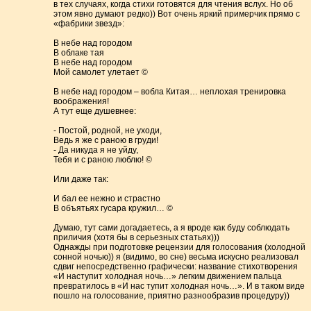
в тех случаях, когда стихи готовятся для чтения вслух. Но об
этом явно думают редко)) Вот очень яркий примерчик прямо с
«фабрики звезд»:
В небе над городом
В облаке тая
В небе над городом
Мой самолет улетает ©
В небе над городом – вобла Китая… неплохая тренировка
воображения!
А тут еще душевнее:
- Постой, родной, не уходи,
Ведь я же с раною в груди!
- Да никуда я не уйду,
Тебя и с раною люблю! ©
Или даже так:
И бал ее нежно и страстно
В объятьях гусара кружил… ©
Думаю, тут сами догадаетесь, а я вроде как буду соблюдать
приличия (хотя бы в серьезных статьях)))
Однажды при подготовке рецензии для голосования (холодной
сонной ночью)) я (видимо, во сне) весьма искусно реализовал
сдвиг непосредственно графически: название стихотворения
«И наступит холодная ночь…» легким движением пальца
превратилось в «И нас тупит холодная ночь…». И в таком виде
пошло на голосование, приятно разнообразив процедуру))