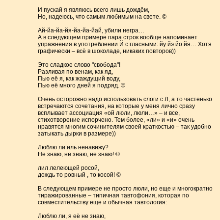
И пускай я являюсь всего лишь дождём,
Но, надеюсь, что самым любимым на свете. ©
Ай-йа-йа-йя-йа-йа-йай, убили негра…
А в следующем примере пара строк вообще напоминает
упражнения в употреблении Й с гласными: йу йэ йо йя… Хотя
графически – всё в шоколаде, никаких повторов))
Это сладкое слово "свобода"!
Разливая по венам, как яд,
Пью её я, как жаждущий воду,
Пью её много дней я подряд. ©
Очень осторожно надо использовать слоги с Л, а то частенько
встречаются сочетания, на которые у меня лично сразу
всплывает ассоциация «ой люли, люли…» – и все,
стихотворение испорчено. Тем более, «ли» и «и» очень
нравятся многим сочинителям своей краткостью – так удобно
затыкать дырки в размере))
Люблю ли иль ненавижу?
Не знаю, не знаю, не знаю! ©
лил лелеющей росой,
дождь то ровный , то косой! ©
В следующем примере не просто люли, но еще и многократно
тиражированные – типичная тавтофония, которая по
совместительству еще и обычная тавтология:
Люблю ли, я её не знаю,