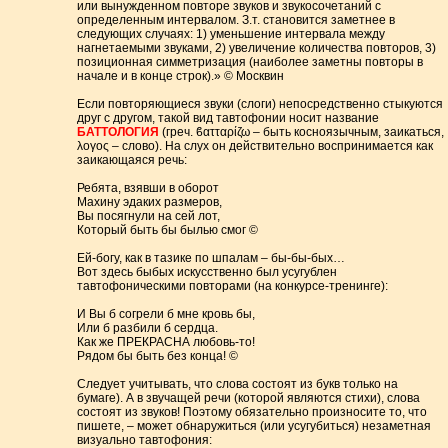
или вынужденном повторе звуков и звукосочетаний с
определенным интервалом. З.т. становится заметнее в
следующих случаях: 1) уменьшение интервала между
нагнетаемыми звуками, 2) увеличение количества повторов, 3)
позиционная симметризация (наиболее заметны повторы в
начале и в конце строк).» © Москвин
Если повторяющиеся звуки (слоги) непосредственно стыкуются
друг с другом, такой вид тавтофонии носит название
БАТТОЛОГИЯ
(греч. ϐατταρίζω – быть косноязычным, заикаться,
λογος – слово). На слух он действительно воспринимается как
заикающаяся речь:
Ребята, взявши в оборот
Махину эдаких размеров,
Вы посягнули на сей лот,
Который быть бы былью смог ©
Ей-богу, как в тазике по шпалам – бы-бы-бых…
Вот здесь быбых искусственно был усугублен
тавтофоническими повторами (на конкурсе-тренинге):
И Вы б согрели б мне кровь бы,
Или б разбили б сердца.
Как же ПРЕКРАСНА любовь-то!
Рядом бы быть без конца! ©
Следует учитывать, что слова состоят из букв только на
бумаге). А в звучащей речи (которой являются стихи), слова
состоят из звуков! Поэтому обязательно произносите то, что
пишете, – может обнаружиться (или усугубиться) незаметная
визуально тавтофония: