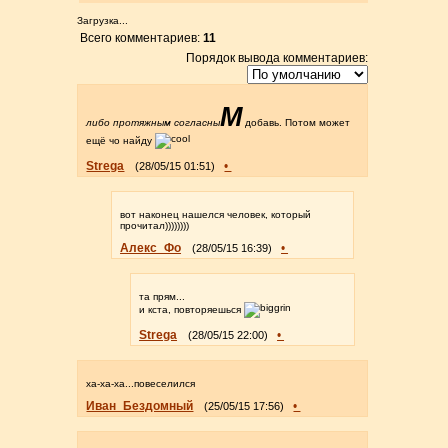
Загрузка...
Всего комментариев:
11
Порядок вывода комментариев:
M
либо протяжным согласны
добавь. Потом может
ещё чо найду
Strega
•
(28/05/15 01:51)
вот наконец нашелся человек, который
прочитал))))))))
Алекс_Фо
•
(28/05/15 16:39)
та прям...
и кста, повторяешься
Strega
•
(28/05/15 22:00)
ха-ха-ха...повеселился
Иван_Бездомный
•
(25/05/15 17:56)