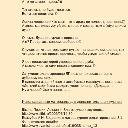
А то же самое – здесь?))
Тот кто сыт, не будет драться.
Вот и вся политика. ©
Логика железная! Кто ссыт, тот в драку не полезет, ясен пень)))
А здесь картинка усугубляется еще и соседством с (ж)урчанием
души:
Он сыт.. Душа его урчит в нирване.
А я? Представь, совсем наоборот. ©
Случается, что авторы сами путают написание омофонов, так
что достаточно просто прочесть, чтобы увидеть иной смысл:
Я рот поласкаю корой умерщвленного дуба,
А мысли − остатками песен и каплями яда. ©
Да, умилительно зрелище ЛГ, нежно присосавшегося к
дубовому полену…
В одном из изданий карты автобусных маршрутов остановка
«Детский сад» была сердито уплотнена до «Дедсад»…
Ну а чоооо? Фсе ж панятна…
Использованные материалы для дополнительного изучения
:
Школа Поэзии. Лекция 4. Благозвучие и звукопись
http://www.stihi.ru/2006/07/14-89
Беззубов А.Н. Введение в литературное редактирование. 3.1.
Фонетические ошибки
http://www.evartist.narod.ru/text16/038.htm#з_13