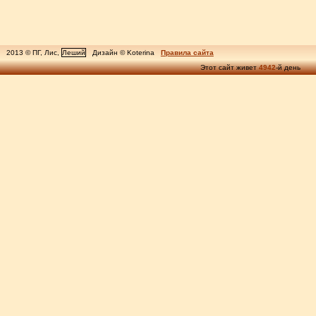
2013 © ПГ, Лис,
Леший
Дизайн © Koterina
Правила сайта
Этот сайт живет
4942
-й день