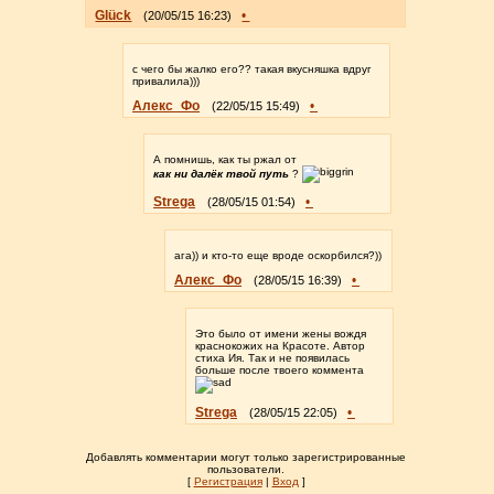
Glück
•
(20/05/15 16:23)
с чего бы жалко его?? такая вкусняшка вдруг
привалила)))
Алекс_Фо
•
(22/05/15 15:49)
А помнишь, как ты ржал от
как ни далёк твой путь
?
Strega
•
(28/05/15 01:54)
ага)) и кто-то еще вроде оскорбился?))
Алекс_Фо
•
(28/05/15 16:39)
Это было от имени жены вождя
краснокожих на Красоте. Автор
стиха Ия. Так и не появилась
больше после твоего коммента
Strega
•
(28/05/15 22:05)
Добавлять комментарии могут только зарегистрированные
пользователи.
[
Регистрация
|
Вход
]