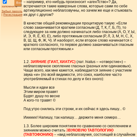
– например, кто-нибудь произносит «агенТство»? Да,
Вход
встречаются такие каверзные слова, которые сами по себе
запомнить
артикуляционно неблагозвучны, но зачем же еще и стыковать
Забыл пароль
их друг с другом?
|
Регистрация
В качестве общей рекомендации процитирую такую: «Если
слово заканчивается кратким согласным (Д, Т, К, Г, Б, П), то
следующее за ним должно начинаться либо гласным (А, О, У, Ы,
И, Э, Я, Ё, Ю, Е), либо протяжным согласным (Р, Л, З, М, Н, С, Х,
В, Ш, Щ, Ф, Ж, Ч). И наоборот, если второе слово начинается с
краткого согласного, то первое должно заканчиваться гласным
или согласным протяжным.»
1.2.
ЗИЯНИЕ (ГИАТ, ХИАТУС)
(лат. hiatus – «отверстие») –
неблагозвучное скопление гласных (разных или одинаковых).
Чаще всего, как мне кажется, наблюдается зияние с участием
звука «и» (по всей видимости, это союз, наиболее часто
употребляемый в стихах по делу и без оного):
Мысли и идеи все
Этим миром правят
Будят душу по весне
А кого-то травят ©
Под утро снились эти строки, и их сейчас я здесь пишу... ©
Ииииих! Напишу, так напишу… держите меня семеро…
1.3. Более широким понятием по сравнению со скоплением и
зиянием можно считать
З
ВУКОВУЮ ТАВТОЛОГИЮ
(ТАВТОФОНИЮ)
– «вид неблагозвучия, состоящий в случайном