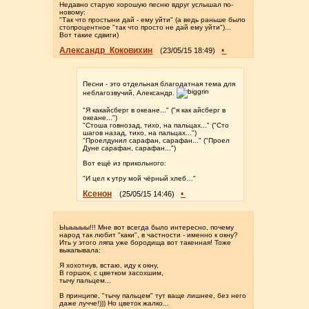
Недавно старую хорошую песню вдруг услышал по-
новому:
"Так что простыни дай - ему уйти" (а ведь раньше было
стопроцентное "так что просто не дай ему уйти")...
Вот такие сдвиги)
Александр_Коковихин
•
(23/05/15 18:49)
Песни - это отдельная благодатная тема для
неблагозвучий, Александр.
"Я какайсберг в океане..." ("я как айсберг в
океане...")
"Стоша говнозад, тихо, на пальцах..." ("Сто
шагов назад, тихо, на пальцах...")
"Проелдунил сарафан, сарафан..." ("Проел
Дуне сарафан, сарафан...")
Вот ещё из прикольного:
"И цел к утру мой чёрный хлеб…"
Ксенон
•
(25/05/15 14:46)
Ыыыыыы!!! Мне вот всегда было интересно, почему
народ так любит "каки", в частности - именно к окну?
Ить у этого ляпа уже бородища вот такенная! Тоже
выкапывала:
Я хохотнув, встаю, иду к окну,
В горшок, с цветком засохшим,
тычу пальцем...
В принципе, "тычу пальцем" тут ваще лишнее, без него
даже лучче!))) Но цветок жалко...