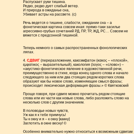
Распускает руки тишина.
Редко, редко дует слабый ветер.
И природа в ожиданье сна,
Убивает астры на рассвете. (c)
Речь ведется о тишине, слабости, ожидании сна – а
фонетическая картина совсем иная: прямо-таки засилье
агрессивно-грубых сочетаний РД, ПР, ТР, ЖД, РС… Совсем не
вяжется с предсонной тишиной.
Теперь немного о самых распространенных фонологических
ляпах.
4.
СДВИГ
(переразложение, какоэмфатон (κακоς – «плохой»,
εμφατικоς – выразительный), какология (λоγος – «слово») –
«акустико-фонетическое явление в художественной речи,
преимущественно в стихе, когда конец одного слова и начало
следующего за ним или два стоящих рядом коротких слова
образуют как бы новое слово, изменяющее смысл фразы;
происходит лексическая деформация фразы.» © Квятковский
Проще говоря, при сдвиге можно прочитать рядом стоящие
слова или их части как новые слова, либо разложить слово на
несколько слов с другим значением.
В половодье новых чувств,
Уж как я к тебе примчусь!
Ты к окну и я – к окну [какну]
Заглотить в окне весну! ©
Особенно внимательно нужно относиться к возможным сдвигам