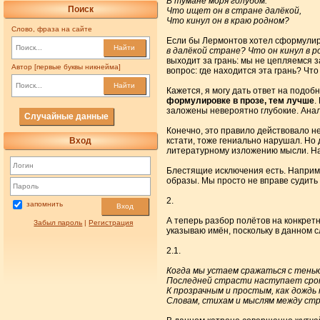
В тумане моря голубом.
Поиск
Что ищет он в стране далёкой,
Что кинул он в краю родном?
Слово, фраза на сайте
Если бы Лермонтов хотел сформулиро
Найти
в далёкой стране? Что он кинул в 
выходит за грань: мы не цепляемся 
Автор [первые буквы никнейма]
вопрос: где находится эта грань? Что
Найти
Кажется, я могу дать ответ на подоб
формулировке в прозе, тем лучше
.
заложены невероятно глубокие. Анал
Случайные данные
Конечно, это правило действовало н
Вход
кстати, тоже гениально нарушал. Но 
литературному изложению мысли. Нап
Блестящие исключения есть. Наприме
образы. Мы просто не вправе судить
2.
запомнить
Вход
А теперь разбор полётов на конкрет
Забыл пароль
|
Регистрация
указываю имён, поскольку в данном с
2.1.
Когда мы устаем сражаться с тенью
Последней страсти наступает сро
К прозрачным и простым, как дождь 
Словам, стихам и мыслям между стр