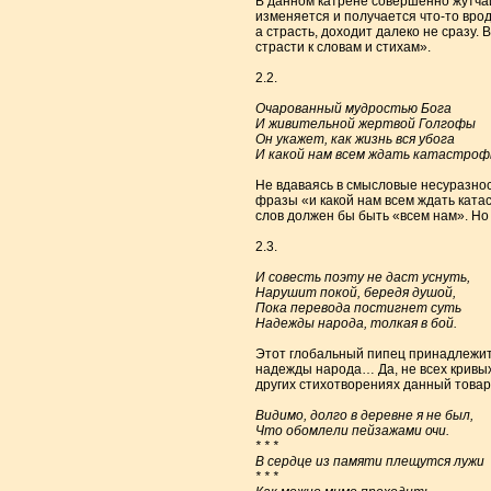
В данном катрене совершенно жутчай
изменяется и получается что-то врод
а страсть, доходит далеко не сразу
страсти к словам и стихам».
2.2.
Очарованный мудростью Бога
И живительной жертвой Голгофы
Он укажет, как жизнь вся убога
И какой нам всем ждать катастроф
Не вдаваясь в смысловые несуразнос
фразы «и какой нам всем ждать катас
слов должен бы быть «всем нам». Но
2.3.
И совесть поэту не даст уснуть,
Нарушит покой, бередя душой,
Пока перевода постигнет суть
Надежды народа, толкая в бой.
Этот глобальный пипец принадлежит т
надежды народа… Да, не всех кривых 
других стихотворениях данный това
Видимо, долго в деревне я не был,
Что обомлели пейзажами очи.
* * *
В сердце из памяти плещутся лужи
* * *