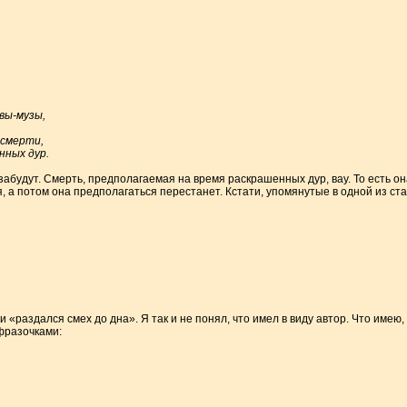
вы-музы,
 смерти,
нных дур.
забудут. Смерть, предполагаемая на время раскрашенных дур, вау. То есть он
, а потом она предполагаться перестанет. Кстати, упомянутые в одной из с
раздался смех до дна». Я так и не понял, что имел в виду автор. Что имею, т
фразочками: