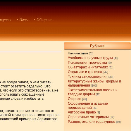
нкурсы
• Игры
• Общение
Рубрики
Начинающим
[62]
Учебники и научные труды
[43]
Психология творчества
[39]
Об авторах и читателях
[51]
О критике и критиках
[42]
Техника стихосложения
[38]
Литературные жанры, формы и
е всегда знают, о чём писать.
направления
стоит осветить отдельно. Это
[105]
Экспериментальная поэзия и
 что если это стихотворение, а не
твердые формы
 использовать сокращённые
[11]
енные слова и изобретать
О прозе
[45]
Оформление и издание
произведений
[21]
но, стихотворение отличается от
Авторское право
[3]
ческой точки зрения стихотворение
Справочные материалы
[12]
нонический пример из Лермонтова.
Разное, окололитературное
[86]