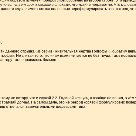
шим образом изменен порядок слов, особенно во второй строке. Это приводи
е «
наступает срок к словам и стихам
», что крайне неграмотно. Что к слова
. В данном случае имеет смысл полностью переформулировать весь катрен, чт
ы.
ти данного отрывка (из серии «живительная жертва Голгофы»), обратим вни
трофы». Не считая того, что «нам всем» читается не без труда, так в норма
 автору так понравилось больше.
ому же автору, что и случай 2.2. Родиной клянусь, я вообще не понял, о чём 
трамвай догнал. На самом деле, это не рекорд корявой формулировки: поверьт
рищ отмечался замечательными шедеврами типа: