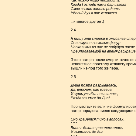
Как можно мимо проходить,
Когда Господь нам в дар извека
Смог свыше заново родить
Убогий дух в лик человека.
...и многое другое :)
2.4.
Я пишу эти строки в ожиданье стер
Она в музее восковых фигур.
Нескольких из нас не забудут после
Предполагаемой на время раскраше
Этого автора после смерти точно не 
непонятное простому человеку время
вышли из-под того же пера.
2.5.
Душа поэта разрывалась,
Да, впрочем, как всегда,
И чуть улыбка показалась,
Раздался смех до Дна!
Прочувствуйте величие формулировки «
автор порадовал меня следующими 
Оно крадётся тихо в волосах…
* * *
Вино в бокале расплескалось
И выпилось до дна.