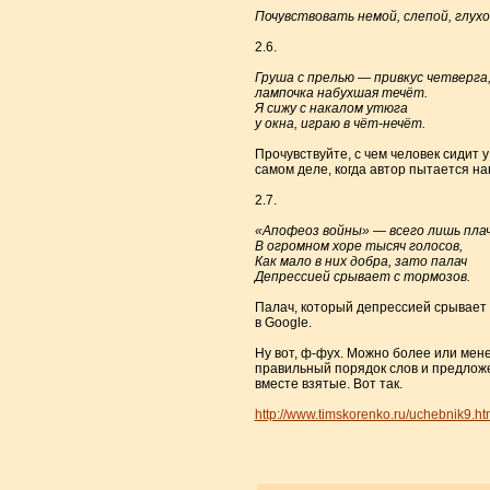
* * *
Почувствовать немой, слепой, глухой
2.6.
Груша с прелью — привкус четверга
лампочка набухшая течёт.
Я сижу с накалом утюга
у окна, играю в чёт-нечёт.
Прочувствуйте, с чем человек сиди
самом деле, когда автор пытается нап
2.7.
«Апофеоз войны» — всего лишь пла
В огромном хоре тысяч голосов,
Как мало в них добра, зато палач
Депрессией срывает с тормозов.
Палач, который депрессией срывает 
в Google.
Ну вот, ф-фух. Можно более или мен
правильный порядок слов и предложе
вместе взятые. Вот так.
http://www.timskorenko.ru/uchebnik9.ht