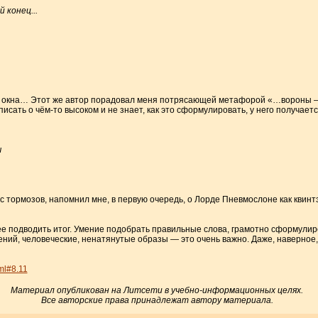
 конец...
,
т у окна… Этот же автор порадовал меня потрясающей метафорой «…вороны
исать о чём-то высоком и не знает, как это сформулировать, у него получает
ч
с тормозов, напомнил мне, в первую очередь, о Лорде Пневмослоне как квин
ее подводить итог. Умение подобрать правильные слова, грамотно сформулир
ний, человеческие, ненатянутые образы — это очень важно. Даже, наверное,
ml#8.11
Материал опубликован на Литсети в учебно-информационных целях.
Все авторские права принадлежат автору материала.