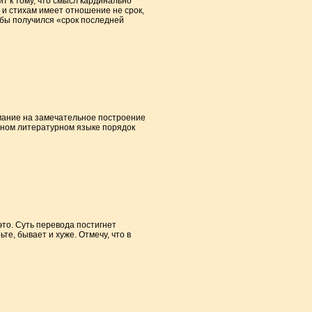
т к тому, что смысл кардинально
м и стихам имеет отношение не срок,
обы получился «срок последней
мание на замечательное построение
льном литературном языке порядок
это. Суть перевода постигнет
е, бывает и хуже. Отмечу, что в