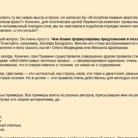
вать ту же самую мысль в прозе, он написал бы «
В голубом тумане моря бе
родном краю?
» Конечно, для поэтических целей Лермонтов изменяет привычный
за непривычный порядок слов, мы не чувствуем в подобном порядке ничего не
 можно, а что нельзя?
ный вопрос. Он очень просто.
Чем ближе формулировка предложения в поэз
 Почитайте, например, Иосифа Бродского. Многие его стихи воспринимаются н
огично я могу сказать насчёт Олега Медведева или Михаила Щербакова.
е всегда. Конечно, при Пушкине существовали совершенно другие правила ст
даже «
Мой дядя самых честных правил…
» сформулировано идеально: очень 
оминаю, что я говорю именно о технике, но никак не о содержании.
р, Цветаева — это натянутый, как струна, нерв, эти тире и двоеточия, рван
 такую поэзию. Но в целом — эти правила очень действенны для молодых поэт
ных примерах. Все примеры взяты из разных авторов, присылавших мне на р
лучае это скорее антиреклама, да.
,
к
над степью,
ок.