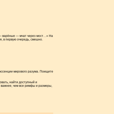
 — варёные — мчат через мост…» На
ся, в первую очередь, смешно.
тэссенции мирового разума. Поищите
овать, найти доступный и
 важнее, чем все римфы и размеры,