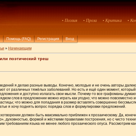
• Поэзия
• Проза
• Критика
• Ко
Помощь (FAQ)
Регистрация
Вход
ьи
»
Начинающим
 или поэтический треш
дений я делаю разные выводы. Конечно, молодые и не очень авторы далеко н
ют от различных тяжёлых заболеваний. Но есть и ещё один момент, который 
едложения и доступно излагать свои мысли. Почему-то все графоманы думают,
рядком слов в предложении можно играть как угодно; что можно повсеместно
частицы; что можно для попадания в размер вставлять совершенно бессмысл
тье я хочу поднять вопрос порядка слов и формулировки предложений.
тихотворении должен быть максимально приближен к прозаическому. Да, конеч
 духовностью, формой и жёсткими правилами построения, но с чисто техни
им требованиям языка не менее любого прозаического опуса. Рассмотрим ка