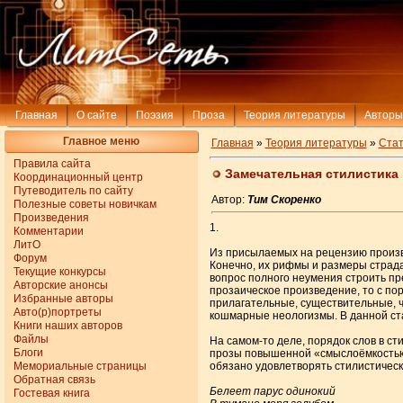
Главная
О сайте
Поэзия
Проза
Теория литературы
Авторы
Главное меню
Главная
»
Теория литературы
»
Стат
Правила сайта
Замечательная стилистика
Координационный центр
Путеводитель по сайту
Автор:
Тим Скоренко
Полезные советы новичкам
Произведения
1.
Комментарии
ЛитО
Из присылаемых на рецензию произве
Форум
Конечно, их рифмы и размеры страда
Текущие конкурсы
вопрос полного неумения строить пр
Авторские анонсы
прозаическое произведение, то с по
Избранные авторы
прилагательные, существительные, 
Авто(р)портреты
кошмарные неологизмы. В данной ста
Книги наших авторов
Файлы
На самом-то деле, порядок слов в с
Блоги
прозы повышенной «смыслоёмкостью»,
Мемориальные страницы
обязано удовлетворять стилистическ
Обратная связь
Белеет парус одинокий
Гостевая книга