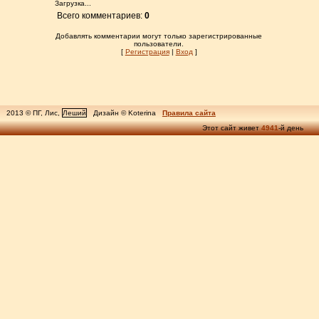
Загрузка...
Всего комментариев:
0
Добавлять комментарии могут только зарегистрированные
пользователи.
[
Регистрация
|
Вход
]
2013 © ПГ, Лис,
Леший
Дизайн © Koterina
Правила сайта
Этот сайт живет
4941
-й день