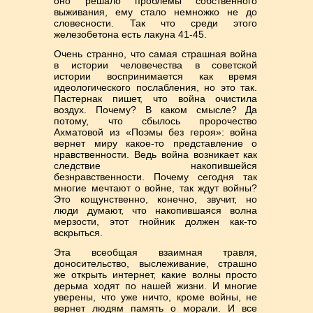
оно решало проблемы собственного
выживания, ему стало немножко не до
словесности. Так что среди этого
железобетона есть лакуна 41-45.
Очень странно, что самая страшная война
в истории человечества в советской
истории воспринимается как время
идеологического послабления, но это так.
Пастернак пишет, что война очистила
воздух. Почему? В каком смысле? Да
потому, что сбылось пророчество
Ахматовой из «Поэмы без героя»: война
вернет миру какое-то представление о
нравственности. Ведь война возникает как
следствие накопившейся
безнравственности. Почему сегодня так
многие мечтают о войне, так ждут войны?
Это кощунственно, конечно, звучит, но
люди думают, что накопившаяся волна
мерзости, этот гнойник должен как-то
вскрыться.
Эта всеобщая взаимная травля,
доносительство, выслеживание, страшно
же открыть интернет, какие волны просто
дерьма ходят по нашей жизни. И многие
уверены, что уже ничто, кроме войны, не
вернет людям память о морали. И все