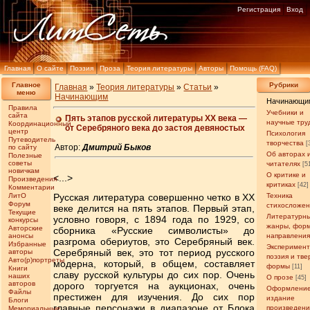
Регистрация
Вход
Главная
О сайте
Поэзия
Проза
Теория литературы
Авторы
Помощь (FAQ)
Главное
Рубрики
Главная
»
Теория литературы
»
Статьи
»
меню
Начинающим
Начинающи
Правила
Учебники и
сайта
Пять этапов русской литературы XX века —
научные тру
Координационный
от Серебряного века до застоя девяностых
центр
Психология
Путеводитель
творчества
[
Автор:
Дмитрий Быков
по сайту
Об авторах 
Полезные
советы
читателях
[5
новичкам
О критике и
<...>
Произведения
критиках
[42]
Комментарии
ЛитО
Русская литература совершенно четко в ХХ
Техника
Форум
стихосложе
веке делится на пять этапов. Первый этап,
Текущие
Литературн
условно говоря, с 1894 года по 1929, со
конкурсы
жанры, фор
Авторские
сборника «Русские символисты» до
анонсы
направлени
разгрома обериутов, это Серебряный век.
Избранные
Эксперимен
Серебряный век, это тот период русского
авторы
поэзия и тв
Авто(р)портреты
модерна, который, в общем, составляет
формы
[11]
Книги
славу русской культуры до сих пор. Очень
наших
О прозе
[45]
авторов
дорого торгуется на аукционах, очень
Оформление
Файлы
престижен для изучения. До сих пор
издание
Блоги
главные персонажи в диапазоне от Блока
произведен
Мемориальные