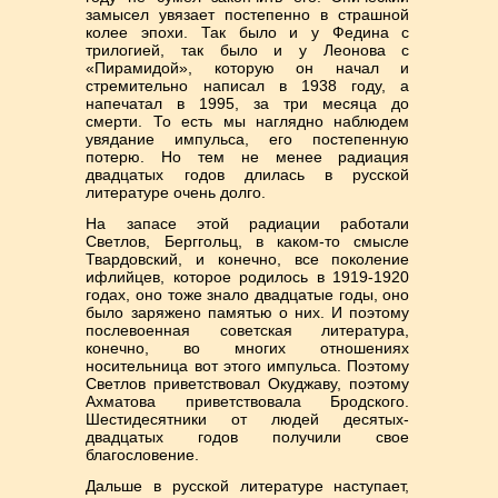
замысел увязает постепенно в страшной
колее эпохи. Так было и у Федина с
трилогией, так было и у Леонова с
«Пирамидой», которую он начал и
стремительно написал в 1938 году, а
напечатал в 1995, за три месяца до
смерти. То есть мы наглядно наблюдем
увядание импульса, его постепенную
потерю. Но тем не менее радиация
двадцатых годов длилась в русской
литературе очень долго.
На запасе этой радиации работали
Светлов, Берггольц, в каком-то смысле
Твардовский, и конечно, все поколение
ифлийцев, которое родилось в 1919-1920
годах, оно тоже знало двадцатые годы, оно
было заряжено памятью о них. И поэтому
послевоенная советская литература,
конечно, во многих отношениях
носительница вот этого импульса. Поэтому
Светлов приветствовал Окуджаву, поэтому
Ахматова приветствовала Бродского.
Шестидесятники от людей десятых-
двадцатых годов получили свое
благословение.
Дальше в русской литературе наступает,