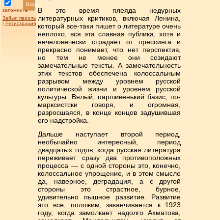
Вход
В это время плеяда недурных
запомнить
литературных критиков, включая Ленина,
Забыл пароль
|
Регистрация
который все-таки пишет о литературе очень
неплохо, вся эта славная публика, хотя и
нечеловечески страдает от прессинга и
прекрасно понимает, что нет перспектив,
но тем не менее они созидают
замечательные тексты. А замечательность
этих текстов обеспечена колоссальным
разрывом между уровнем русской
политической жизни и уровнем русской
культуры. Вялый, паршивенький базис, по-
марксистски говоря, и огромная,
разросшаяся, в конце концов задушившая
его надстройка.
Дальше наступает второй период,
необычайно интересный, период
двадцатых годов, когда русская литература
переживает сразу два противоположных
процесса — с одной стороны это, конечно,
колоссальное упрощение, и в этом смысле
да, наверное, деградация, а с другой
стороны это страстное, бурное,
удивительно пышное развитие. Развитие
это все, положим, заканчивается к 1923
году, когда замолкает надолго Ахматова,