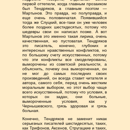
первой оттепели, когда главным прозаиком
был Тендряков, а главным поэтом —
Мартынов. Это правда, но полуправда, и
еще очень половинчатая. Появившийся
тогда же Слуцкий, все-таки он уже человек
более поздних шестидесятых, потому что
шедевры свои он написал позже. А вот
Мартынов это именно такая лирика, очень
качественная, но пустоватая. Тендряков
это писатель, конечно, глубоких и
интересных нравственных конфликтов, но
по большому счету искусственных, потому
что эти конфликты все смоделированы,
выморочены из советской реальности, а
объяснить, почему она вымороченная, он
не мог до самых последних своих
произведений, он всегда ставит читателя и
автора, самого себя, перед очень жестким
моральным выбором, но этот выбор чаще
всего искусственный, потому что условия, в
которых он задан, они больные,
вымороченные условия, как у
Чернышевского, грязь здоровая и грязь
больная.
Конечно, Тендряков не заменит никак
серьезных писателей шестидесятых, таких,
как Трифонов, Аксенов, Стругацкие и таких,