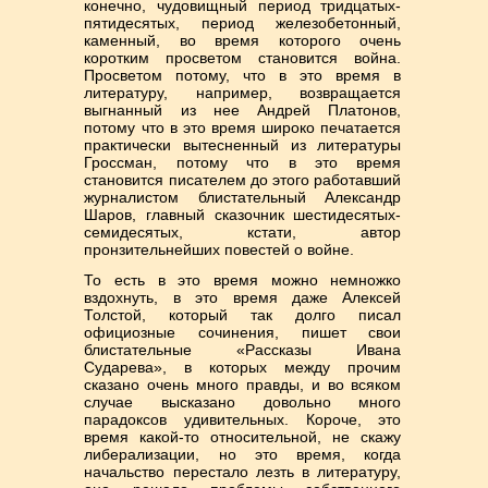
конечно, чудовищный период тридцатых-
пятидесятых, период железобетонный,
каменный, во время которого очень
коротким просветом становится война.
Просветом потому, что в это время в
литературу, например, возвращается
выгнанный из нее Андрей Платонов,
потому что в это время широко печатается
практически вытесненный из литературы
Гроссман, потому что в это время
становится писателем до этого работавший
журналистом блистательный Александр
Шаров, главный сказочник шестидесятых-
семидесятых, кстати, автор
пронзительнейших повестей о войне.
То есть в это время можно немножко
вздохнуть, в это время даже Алексей
Толстой, который так долго писал
официозные сочинения, пишет свои
блистательные «Рассказы Ивана
Сударева», в которых между прочим
сказано очень много правды, и во всяком
случае высказано довольно много
парадоксов удивительных. Короче, это
время какой-то относительной, не скажу
либерализации, но это время, когда
начальство перестало лезть в литературу,