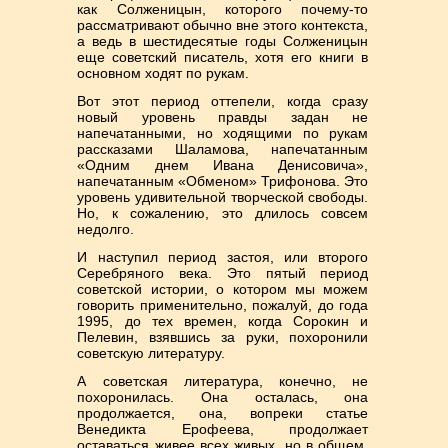
как Солженицын, которого почему-то
рассматривают обычно вне этого контекста,
а ведь в шестидесятые годы Солженицын
еще советский писатель, хотя его книги в
основном ходят по рукам.
Вот этот период оттепели, когда сразу
новый уровень правды задан не
напечатанными, но ходящими по рукам
рассказами Шаламова, напечатанным
«Одним днем Ивана Денисовича»,
напечатанным «Обменом» Трифонова. Это
уровень удивительной творческой свободы.
Но, к сожалению, это длилось совсем
недолго.
И наступил период застоя, или второго
Серебряного века. Это пятый период
советской истории, о котором мы можем
говорить применительно, пожалуй, до года
1995, до тех времен, когда Сорокин и
Пелевин, взявшись за руки, похоронили
советскую литературу.
А советская литература, конечно, не
похоронилась. Она осталась, она
продолжается, она, вопреки статье
Венедикта Ерофеева, продолжает
оставаться живее всех живых, но в общем,