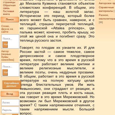
страницы
до Михаила Кузмина становятся объектом
Авторское п
Обратная
словистских конференций. В общем, это
Справочные
связь
литература — наш золотой запас.
материалы
Гостевая
[
книга
Исторически это период, который более
Разное,
окололитер
всего может быть сравнен, наверное, и с
Поиск
[86]
теплицей, страшно перегретой теплицей,
Слово,
из гаршинской «Attalea princeps», где
фраза на
пальма может, конечно, пробить крышу, но
сайте
этой же ценой она и погибнет сразу. Это
теплица русского застоя.
Найти
Говорят, по плодам их узнаете их. И для
России застой — самое тяжелое, самое
Автор
[первые
депрессивное и самое плодотворное
буквы
время, потому что в это время в русской
никнейма]
литературе работают великие критики и
великие религиозные мыслители, и
великие поэты, очень недурные прозаики.
Найти
В общем, работает в это время в русской
литературе на полную катушку целая
Случайные
плеяда блистательных умов. Им жить
данные
невыносимо, они страдают от реакции, и
эта русская реакция плоть и кость наша,
Вход
как говорит в это время Мережковский. Но
возможен ли был Мережковский в другое
время? С таким напряжением отчаяния, с
таким напряжением мысли. Большой
вопрос.