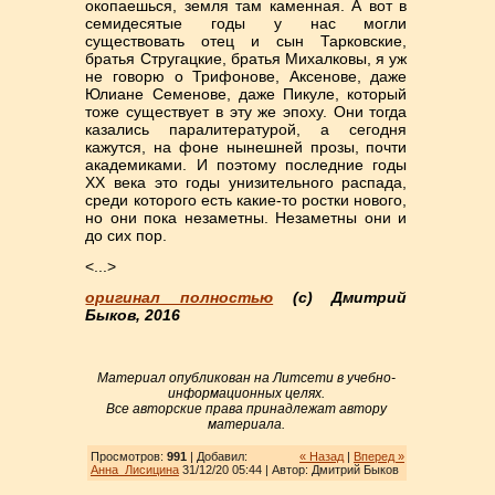
окопаешься, земля там каменная. А вот в
семидесятые годы у нас могли
существовать отец и сын Тарковские,
братья Стругацкие, братья Михалковы, я уж
не говорю о Трифонове, Аксенове, даже
Юлиане Семенове, даже Пикуле, который
тоже существует в эту же эпоху. Они тогда
казались паралитературой, а сегодня
кажутся, на фоне нынешней прозы, почти
академиками. И поэтому последние годы
ХХ века это годы унизительного распада,
среди которого есть какие-то ростки нового,
но они пока незаметны. Незаметны они и
до сих пор.
<...>
оригинал полностью
(с) Дмитрий
Быков, 2016
Материал опубликован на Литсети в учебно-
информационных целях.
Все авторские права принадлежат автору
материала.
Просмотров:
991
| Добавил:
« Назад
|
Вперед »
Анна_Лисицина
31/12/20 05:44 | Автор: Дмитрий Быков