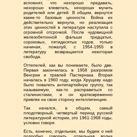
вспомнят, что нехорошо предавать,
нехорошо клеветать, нехорошо мучить
родителей или детей. В общем, вернутся
какие-то базовые ценности. Война их
действительно вернула, но реализация
этих ценностей в литературе наступила с
огромной отсрочкой. После чудовищной
железобетонной фальши тридцатых,
сороковых, пятидесятых годов, только
начиная, пожалуй, с 1954-1955 в
литературу возвращается некоторая
свобода.
Оттепелей, как вы понимаете, было две.
Первая закончилась в 1958 разгромом
Венгрии и травлей Пастернака. Вторая
началась в 1960 году, когда Хрущеву надо
было повалить антипартийную группу, так
называемую, как-то расправиться со
сталинистами, и он кратковременно
привлек на свою сторону интеллигенцию.
Так начался, в общем, самый
плодотворный, четвертый период русской
литературной истории, это 1961-1968 годы,
условно говоря.
Есть, конечно, отдельная, мы будем о ней
подробно говорить, отдельная волна