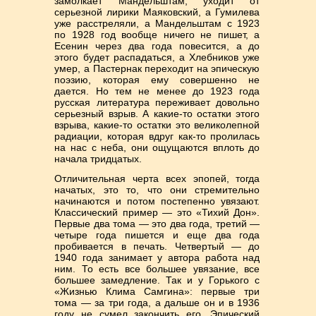
замолкает Мандельштам, уходит от
серьезной лирики Маяковский, а Гумилева
уже расстреляли, а Мандельштам с 1923
по 1928 год вообще ничего не пишет, а
Есенин через два года повесится, а до
этого будет распадаться, а Хлебников уже
умер, а Пастернак переходит на эпическую
поэзию, которая ему совершенно не
дается. Но тем не менее до 1923 года
русская литература переживает довольно
серьезный взрыв. А какие-то остатки этого
взрыва, какие-то остатки это великолепной
радиации, которая вдруг как-то пролилась
на нас с неба, они ощущаются вплоть до
начала тридцатых.
Отличительная черта всех эпопей, тогда
начатых, это то, что они стремительно
начинаются и потом постепенно увязают.
Классический пример — это «Тихий Дон».
Первые два тома — это два года, третий —
четыре года пишется и еще два года
пробивается в печать. Четвертый — до
1940 года занимает у автора работа над
ним. То есть все большее увязание, все
большее замедление. Так и у Горького с
«Жизнью Клима Самгина»: первые три
тома — за три года, а дальше он и в 1936
году не сумел закончить его. Эпический