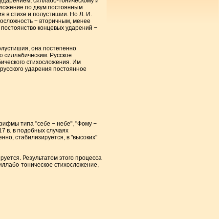
 ударением, силлабо-тоническому и
сложение по двум постоянным
я в стихе и полустишии. Но Л. И.
осложность − вторичным, менее
а постоянство концевых ударений −
полустишия, она постепенно
о силлабическим. Русское
абического стихосложения. Им
русского ударения постоянное
ифмы типа "себе − небе", "Фому −
17 в. в подобных случаях
нно, стабилизируется, в "высоких"
руется. Результатом этого процесса
 силлабо-тоническое стихосложение,