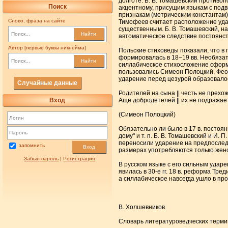
долготе. Б. В. Томашевский противо
Поиск
акцентному, присущим языкам с под
признакам (метрическим константам):
Слово, фраза на сайте
Тимофеев считает расположение уда
существенным. Б. В. Томашевский, на
Найти
автоматическое следствие постоянст
Автор [первые буквы никнейма]
Польские стиховеды показали, что в 
формировалась в 18−19 вв. Необязате
Найти
силлабическое стихосложение сформир
пользовались Симеон Полоцкий, Фео
ударение перед цезурой образовалос
Случайные данные
Родителей на сына || честь не прехож
Вход
Аще добродетелей || их не подражает
(Симеон Полоцкий)
Обязательно ли было в 17 в. постоя
дому" и т. п. Б. В. Томашевский и И.
переносили ударение на предпоследни
запомнить
Вход
размерах употребляются только жен
Забыл пароль
|
Регистрация
В русском языке с его сильным удар
явилась в 30-е гг. 18 в. реформа Тр
а силлабическое навсегда ушло в пр
В. Холшевников
Словарь литературоведческих терминов