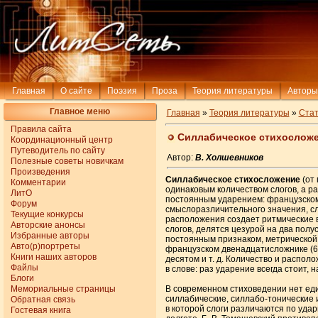
Главная
О сайте
Поэзия
Проза
Теория литературы
Авторы
Главное меню
Главная
»
Теория литературы
»
Стат
Правила сайта
Силлабическое стихослож
Координационный центр
Путеводитель по сайту
Автор:
В. Холшевников
Полезные советы новичкам
Произведения
Силлабическое стихосложение
(от 
Комментарии
одинаковым количеством слогов, а р
ЛитО
постоянным ударением: французскому 
Форум
смыслоразличительного значения, сл
Текущие конкурсы
расположения создает ритмические в
Авторские анонсы
слогов, делятся цезурой на два пол
Избранные авторы
постоянным признаком, метрической к
Авто(р)портреты
французском двенадцатисложнике (6 +
Книги наших авторов
десятом и т. д. Количество и распо
Файлы
в слове: раз ударение всегда стоит, 
Блоги
Мемориальные страницы
В современном стиховедении нет еди
силлабические, силлабо-тонические 
Обратная связь
в которой слоги различаются по удар
Гостевая книга