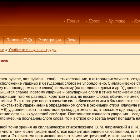
• Поэзия
• Проза
• Критика
• Ко
Помощь (FAQ)
Регистрация
Вход
ьи
»
Учебники и научные труды
ение
греч. syllabe, лат. syllaba − слог) − стихосложение, в котором ритмичность со
асположение ударных и безударных слогов не упорядочено. Силлабическое 
(на последнем слоге слова), польскому (на предпоследнем) и др. Ударение 
ышится слабее, поэтому ударные и безударные слоги в стихе метрически ра
ариации того же размера. Короткие стихи, до восьми слогов, обычно не имею
устишия. В литературе нового времени силлабические стихи в большинстве я
онстантой: ударением на определенном слоге в окончании стиха, клаузуле и 
 6) ударение стоит на шестом и двенадцатом слогах; в польском одиннадцати
ложение остальных ударений свободно. Постоянство концевого ударения − сле
например, на последнем слоге слова, то и в стихе оно всегда будет попадать на
ной точки зрения на силлабическое стихосложение. В. М. Жирмунский и Л. И.
и чисто тонические (акцентные) стихи вариантами единой качественной, или 
ности. Эта система противопоставляется ими метрической, или количественн