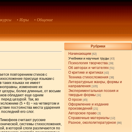
нкурсы
• Игры
• Общение
Рубрики
Начинающим
[62]
Учебники и научные труды
[43]
Психология творчества
[39]
Об авторах и читателях
[51]
О критике и критиках
[42]
здается повторением стихов с
Техника стихосложения
[38]
стихосложение присуще языкам с
Литературные жанры, формы и
в таких языках не имеет
направления
вноправны, изменение их
[105]
Экспериментальная поэзия и
т цезуры, более длинные, от восьми
твердые формы
зыков обладают еще одним
[11]
перед цезурой. Так, во
О прозе
[45]
сложнике (5 + 6) − на четвертом и
Оформление и издание
дствие постоянства места ударения
произведений
[21]
 последний его слог.
Авторское право
[3]
Справочные материалы
[12]
 Тимофеев считают русские
Разное, окололитературное
[86]
тонической, системы стихосложения,
ой, в которой слоги различаются по