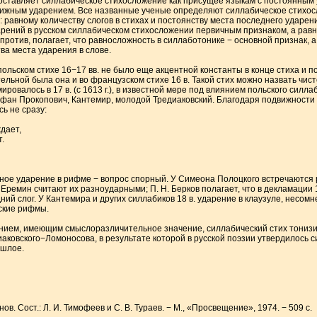
поставляет силлабическое стихосложение как присущее языкам с постоянным
вижным ударением. Все названные ученые определяют силлабическое стихо
 равному количеству слогов в стихах и постоянству места последнего ударени
рений в русском силлабическом стихосложении первичным признаком, а равн
против, полагает, что равносложность в силлаботонике − основной признак, 
ва места ударения в слове.
польском стихе 16−17 вв. не было еще акцентной константы в конце стиха и 
льной была она и во французском стихе 16 в. Такой стих можно назвать чист
овалось в 17 в. (с 1613 г.), в известной мере под влиянием польского силл
фан Прокопович, Кантемир, молодой Тредиаковский. Благодаря подвижности 
ь не сразу:
дает,
.
нное ударение в рифме − вопрос спорный. У Симеона Полоцкого встречаются р
 П. Еремин считают их разноударными; П. Н. Берков полагает, что в декламации 
й слог. У Кантемира и других силлабиков 18 в. ударение в клаузуле, несомне
ские рифмы.
ением, имеющим смыслоразличительное значение, силлабический стих тонизи
едиаковского−Ломоносова, в результате которой в русской поэзии утвердилось
ошлое.
. Сост.: Л. И. Тимофеев и С. В. Тураев. − М., «Просвещение», 1974. − 509 с.