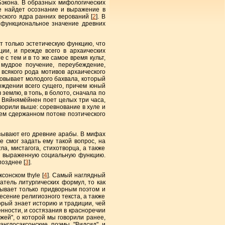
Бэкона. В образных мифологических
е найдет осознание и выражение в
еского ядра ранних верований [
2
]. В
е функциональное значение древних
только эстетическую функцию, что
ии, и прежде всего в архаических
 с тем и в то же самое время культ,
 мудрое поучение, переубеждение,
 всякого рода мотивов архаического
довывает молодого бахвала, который
ождении всего сущего, причем юный
в землю, в топь, в болото, сначала по
н, Вяйнямёйнен поет целых три часа,
оворили выше: соревнование в хуле и
тем сдержанном потоке поэтического
азывают его древние арабы. В мифах
е смог задать ему такой вопрос, на
а, мистагога, стихотворца, а также
ко выраженную социальную функцию.
озднее [
3
].
онском thyle [
4
]. Самый наглядный
атель литургических формул, то как
бывает только придворным поэтом и
есение религиозного текста, а также
торый знает историю и традиции, чей
енности, и состязания в красноречии
жей", о которой мы говорили ранее,
англосаксонские поэмы "Видсид" и