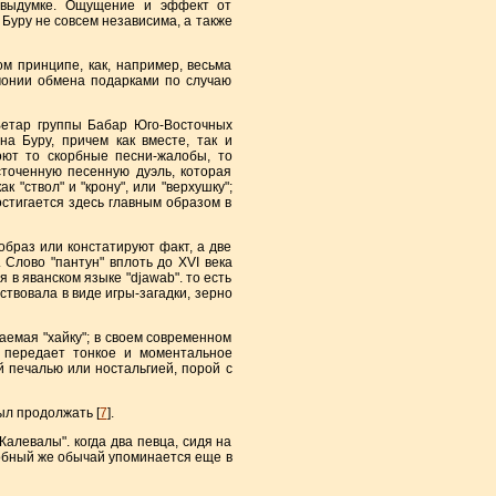
в выдумке. Ощущение и эффект от
 Буру не совсем независима, а также
принципе, как, например, весьма
монии обмена подарками по случаю
тар группы Бабар Юго-Восточных
а Буру, причем как вместе, так и
оют то скорбные песни-жалобы, то
точенную песенную дуэль, которая
 "ствол" и "крону", или "верхушку";
остигается здесь главным образом в
браз или констатируют факт, а две
Слово "пантун" вплоть до XVI века
 в яванском языке "djawab". то есть
ствовала в виде игры-загадки, зерно
емая "хайку"; в своем современном
о передает тонкое и моментальное
 печалью или ностальгией, порой с
ыл продолжать [
7
].
левалы". когда два певца, сидя на
одобный же обычай упоминается еще в