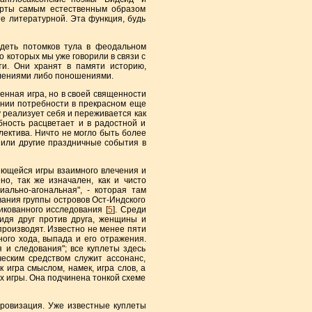
ерты самым естественным образом
те литературной. Эта функция, будь
еть потомков тула в феодальном
 о которых мы уже говорили в связи с
ти. Они хранят в памяти историю,
алениями либо поношениями.
нная игра, но в своей священности
рении потребности в прекрасном еще
 реализует себя и переживается как
обность расцветает и в радостной и
лектива. Ничто не могло быть более
 или другие праздничные события в
ющейся игры взаимного влечения и
о, так же изначален, как и чисто
иально-агональная", - которая там
вания группы островов Ост-Индского
икованного исследования [
5
]. Среди
Сидя друг против друга, женщины и
производят. Известно не менее пяти
ного хода, выпада и его отражения.
 и следования"; все куплеты здесь
ческим средством служит ассонанс,
 игра смыслом, намек, игра слов, а
ах игры. Она подчинена тонкой схеме
ровизация. Уже известные куплеты