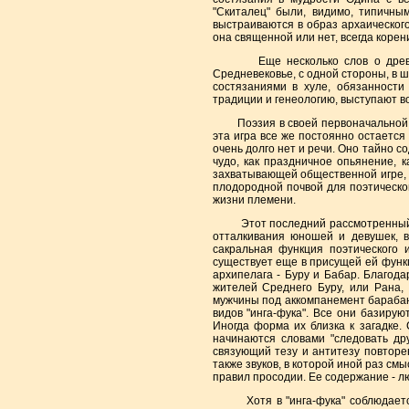
"Скиталец" были, видимо, типичн
выстраиваются в образ архаического
она священной или нет, всегда корен
Еще несколько слов о древнегер
Средневековье, с одной стороны, в шп
состязаниями в хуле, обязанности
традиции и генеологию, выступают 
Поэзия в своей первоначальной фун
эта игра все же постоянно остается
очень долго нет и речи. Оно тайно 
чудо, как праздничное опьянение, к
захватывающей общественной игре, и
плодородной почвой для поэтическо
жизни племени.
Этот последний рассмотренный нам
отталкивания юношей и девушек, в
сакральная функция поэтического и
существует еще в присущей ей функц
архипелага - Буру и Бабар. Благод
жителей Среднего Буру, или Рана, 
мужчины под аккомпанемент барабана
видов "инга-фука". Все они базирую
Иногда форма их близка к загадке.
начинаются словами "следовать дру
связующий тезу и антитезу повторен
также звуков, в которой иной раз см
правил просодии. Ее содержание - л
Хотя в "инга-фука" соблюдается р