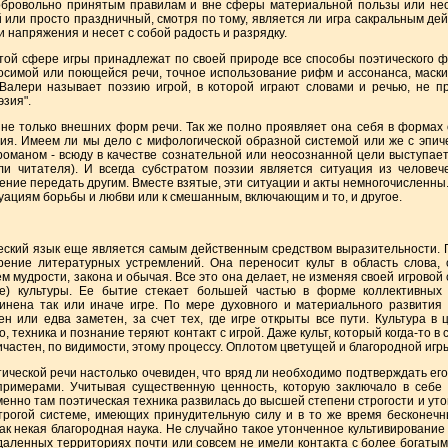
добровольно принятым правилам и вне сферы материальной пользы или нео
 или просто праздничный, смотря по тому, является ли игра сакральным де
 напряжения и несет с собой радость и разрядку.
 сфере игры принадлежат по своей природе все способы поэтического ф
симой или поющейся речи, точное использование рифм и ассонанса, маски
Валери называет поэзию игрой, в которой играют словами и речью, не п
зия".
 только внешних форм речи. Так же полно проявляет она себя в формах о
я. Имеем ли мы дело с мифологической образной системой или же с эпичес
оманом - всюду в качестве сознательной или неосознанной цели выступает
и читателя). И всегда субстратом поэзии является ситуация из человеч
ние передать другим. Вместе взятые, эти ситуации и акты немногочисленны
уациям борьбы и любви или к смешанным, включающим и то, и другое.
ий язык еще является самым действенным средством выразительности. 
ение литературных устремлений. Она переносит культ в область слова, о
 мудрости, закона и обычая. Все это она делает, не изменяя своей игровой
le) культуры. Ее бытие стекает большей частью в форме коллективных
инена так или иначе игре. По мере духовного и материального развития 
ен или едва заметен, за счет тех, где игре открыты все пути. Культура в
во, техника и познание теряют контакт с игрой. Даже культ, который когда-то
частен, по видимости, этому процессу. Оплотом цветущей и благородной игры
ской речи настолько очевиден, что вряд ли необходимо подтверждать ег
римерами. Учитывая существенную ценность, которую заключало в себе 
менно там поэтическая техника развилась до высшей степени строгости и уто
трогой системе, имеющих принудительную силу и в то же время бесконечн
ак некая благородная наука. Не случайно такое утонченное культивировани
тдаленных территориях почти или совсем не имели контакта с более богаты