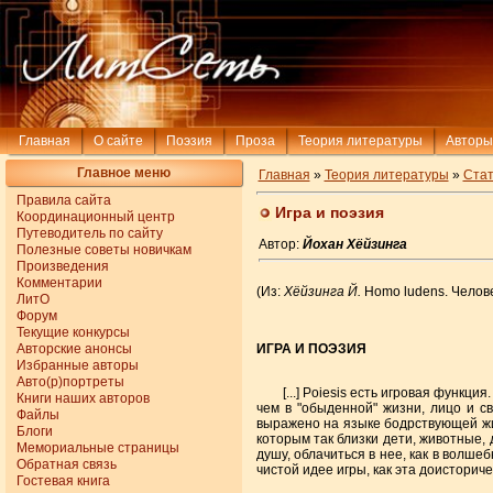
Главная
О сайте
Поэзия
Проза
Теория литературы
Авторы
Главное меню
Главная
»
Теория литературы
»
Стат
Правила сайта
Игра и поэзия
Координационный центр
Путеводитель по сайту
Автор:
Йохан Хёйзинга
Полезные советы новичкам
Произведения
Комментарии
(Из:
Хёйзинга Й.
Homo ludens. Человек
ЛитО
Форум
Текущие конкурсы
Авторские анонсы
ИГРА И ПОЭЗИЯ
Избранные авторы
Авто(р)портреты
[...] Poiesis есть игровая функция.
Книги наших авторов
чем в "обыденной" жизни, лицо и с
Файлы
выражено на языке бодрствующей жизн
Блоги
которым так близки дети, животные, 
Мемориальные страницы
душу, облачиться в нее, как в волше
Обратная связь
чистой идее игры, как эта доисторич
Гостевая книга