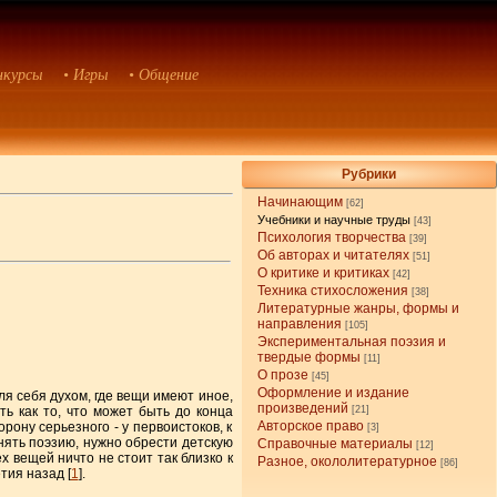
нкурсы
• Игры
• Общение
Рубрики
Начинающим
[62]
Учебники и научные труды
[43]
Психология творчества
[39]
Об авторах и читателях
[51]
О критике и критиках
[42]
Техника стихосложения
[38]
Литературные жанры, формы и
направления
[105]
Экспериментальная поэзия и
твердые формы
[11]
О прозе
[45]
Оформление и издание
ля себя духом, где вещи имеют иное,
произведений
ь как то, что может быть до конца
[21]
Авторское право
рону серьезного - у первоистоков, к
[3]
онять поэзию, нужно обрести детскую
Справочные материалы
[12]
х вещей ничто не стоит так близко к
Разное, окололитературное
[86]
тия назад [
1
].