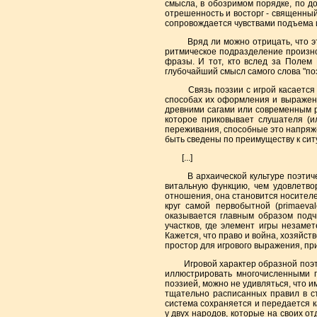
смысла, в обозримом порядке, по 
отрешенность и восторг - священный
сопровождается чувствами подъема и
Вряд ли можно отрицать, что этой
ритмическое подразделение произно
фразы. И тот, кто вслед за Полем 
глубочайший смысл самого слова "поэ
Связь поэзии с игрой касается не
способах их оформления и выражени
древними сагами или современным р
которое приковывает слушателя (ил
переживания, способные это напряже
быть сведены по преимуществу к сит
[...]
В архаической культуре поэтическ
витальную функцию, чем удовлетвор
отношения, она становится носителем
круг самой первобытной (primaeva
оказывается главным образом подч
участков, где элемент игры незамет
Кажется, что право и война, хозяйст
простор для игрового выражения, при
Игровой характер образной поэтиче
иллюстрировать многочисленными п
поэзией, можно не удивляться, что и
тщательно расписанных правил в с
система сохраняется и передается к
у двух народов, которые на своих о