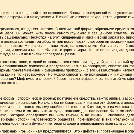
 игре: в священной игре поклонения богам, в праздничной игре ухаживания
игре остроумия и находчивости. В какой же степени сохраняется игровое кач
авался, всегда есть поэзия. В поэтической форме, образными средствами
ом деле. Он может быть полон самого глубокого и священного смысла. Во
ть рационально. Несмотря на эгот священный и мистический характер, при
ит, в полном сознании той абсолютной искренности, с которой он воспринимал
 серьезным. Миф серьезен настолько, насколько может быть серьезной поэз
ения, и поэзия и миф пребывают в царстве игры. Но это не значит, что данн
, куда за ним не в силах последовать разум.
к возможное, с одной стороны, и невозможным - с другой, человеческий дух
го ограниченным логическим представлением о миропорядке, собственно го
мерным преувеличением и смешением пропорций, с его беззаботными непо
а как нечто невозможное. Но можно спросить, не примешан ли и у дикаря к
ошения? Миф вместе с поэзией берет начало в сфере игры, но в этой же сф
вся его жизнь.
ормы, строфические формы; поэтические средства, как-то: рифма и ассо
эпическая, лирическая. Но сколь бы ни были различны все эти формы, в цело
эзии и к повествовательному сообщению в целом. Кажется, что их множество,
е эти формы и мотивы, что их существование для нас словно бы само собо
atio), которое определяет им быть такими, а не иными. Основание дале
ериоды истории человеческого общества, по-видимому, в значительной ме
ва коренится в функции, которая старше и первозданнее всей культурной ж
знаки игры, они нам представляются. Это - действие, протекающее в опр