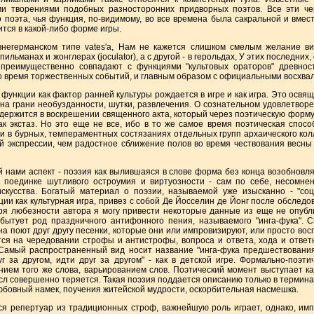
ыми творениями подобных разносторонних придворных поэтов. Все эти ч
 поэта, чья функция, по-видимому, во все времена была сакральной и вмес
ится в какой-либо форме игры.
манском типе vates'а, Нам не кажется слишком смелым желание вид
ильманах и жонглерах (joculator), а с другой - в герольдах, У этих последних,
 преимущественно совпадают с функциями "культовых ораторов" древнос
во время торжественных событий, и главным образом с официальными восхв
кции как фактор ранней культуры рождается в игре и как игра. Это освяще
 на грани необузданности, шутки, развлечения. О сознательном удовлетво
содержится в воскрешении священного акта, который через поэтическую форму
ак экстаз. Но это еще не все, ибо в то же самое время поэтическая спос
 в бурных, темпераментных состязаниях отдельных групп архаического кол
й экспрессии, чем радостное сближение полов во время чествования весны
и аспект - поэзия как вылившаяся в слове форма без конца возобновля
 поединке шутливого остроумия и виртуозности - сам по себе, несомненн
скусства. Богатый материал о поэзии, называемой уже изысканно - "соц
ии как культурная игра, привез с собой Де Йосселин де Йонг после обследо
аря любезности автора я могу привести некоторые данные из еще не опубл
бытует род праздничного антифонного пения, называемого "инга-фука". 
 поют друг другу песенки, которые они или импровизируют, или просто вос
тся на чередовании строфы и антистрофы, вопроса и ответа, хода и ответ
 Самый распространенный вид носит название "инга-фука предшествования
г за другом, идти друг за другом" - как в детской игре. Формально-поэти
ием того же слова, варьированием слов. Поэтический момент выступает как
ысл совершенно теряется. Такая поэзия поддается описанию только в термин
юбовный намек, поучения житейской мудрости, оскорбительная насмешка.
епертуар из традиционных строф, важнейшую роль играет, однако, имп