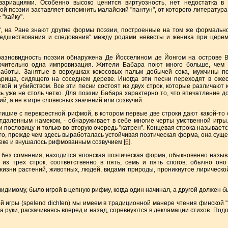
вариациями. Особенно высоко ценится виртуозность, нет недостатка 
й поэзии заставляет вспомнить малайский "пантун", от которого литература
"хайку".
а Ране знают другие формы поэзии, построенные на том же формальном 
редшествования и следования" между родами невесты и жениха при цере
идность поэзии обнаружена Де Йосселином де Йонгом на острове Ве
ючительно одна импровизация. Жители Бабара поют много больше, чем н
работы. Занятые в верхушках кокосовых пальм добычей сока, мужчины п
рища, сидящего на соседнем дереве. Иногда эти песни переходят в ожес
ой и убийством. Все эти песни состоят из двух строк, которые различают как
сь уже не столь четко. Для поэзии Бабара характерно то, что впечатление д
й, а не в игре словесных значений или созвучий.
е с перекрестной рифмой, в котором первые две строки дают какой-то о
тдаленным намеком, - обнаруживает в себе многие черты умственной игры. 
и пословицу и только во вторую очередь "катрен". Концевая строка называется
 что, прежде чем здесь выработалась устойчивая поэтическая форма, она суще
еке и внушалось рифмованным созвучием [
6
].
з сомнения, находится японская поэтическая форма, обыкновенно называ
 из трех строк, соответственно в пять, семь и пять слогов; обычно он
жизни растений, животных, людей, видами природы, проникнутое лирической
имому, было игрой в цепную рифму, когда один начинал, а другой должен б
ы (spelend dichten) мы имеем в традиционной манере чтения финской "Ка
за руки, раскачиваясь вперед и назад, соревнуются в декламации стихов. П