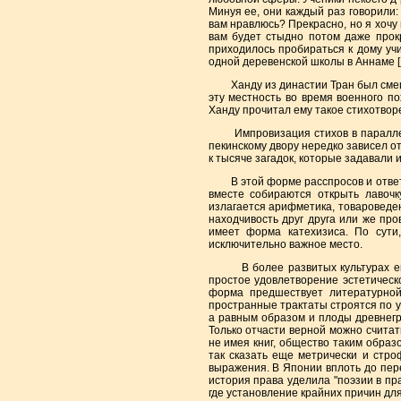
Минуя ее, они каждый раз говорили:
вам нравлюсь? Прекрасно, но я хочу 
вам будет стыдно потом даже прокр
приходилось пробираться к дому уч
одной деревенской школы в Аннаме [
Ханду из династии Тран был смещен 
эту местность во время военного по
Ханду прочитал ему такое стихотворе
Импровизация стихов в параллельн
пекинскому двору нередко зависел о
к тысяче загадок, которые задавали 
В этой форме расспросов и ответов
вместе собираются открыть лавочк
излагается арифметика, товароведе
находчивость друг друга или же про
имеет форма катехизиса. По сути
исключительно важное место.
В более развитых культурах еще д
простое удовлетворение эстетическ
форма предшествует литературной
пространные трактаты строятся по у
а равным образом и плоды древнегр
Только отчасти верной можно считат
не имея книг, общество таким образо
так сказать еще метрически и стро
выражения. В Японии вплоть до пере
история права уделила "поэзии в пр
где установление крайних причин д