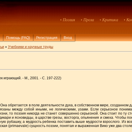
• Поэзия
• Проза
• Критика
• Ко
Помощь (FAQ)
Регистрация
Вход
ьи
»
Учебники и научные труды
 играющий. - М., 2001. - С. 197-222)
 Она обретается в поле деятельности духа, в собственном мире, созданном д
вязаны между собой иными, не логическими, узами. Если серьезное понимат
и, то поэзия никогда не станет совершенно серьезной. Она стоит по ту сто
дикари и ясновидцы, в царстве грезы, восторга, опьянения и смеха. Чтобы п
бную рубашку, а мудрость ребенка поставить выше мудрости взрослого. Из все
еская (primaevale) сущность поэзии, понятая и выраженная Вико уже два столе