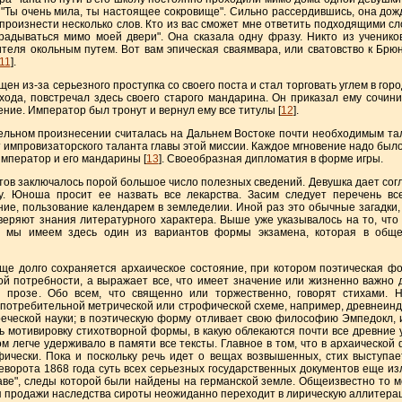
 "Ты очень мила, ты настоящее сокровище". Сильно рассердившись, она дожд
произнести несколько слов. Кто из вас сможет мне ответить подходящими сл
адываться мимо моей двери". Она сказала одну фразу. Никто из учеников
ителя окольным путем. Вот вам эпическая сваямвара, или сватовство к Брю
11
].
из-за серьезного проступка со своего поста и стал торговать углем в гор
хода, повстречал здесь своего старого мандарина. Он приказал ему сочини
ние. Император был тронут и вернул ему все титулы [
12
].
ом произнесении считалась на Дальнем Востоке почти необходимым тала
т импровизаторского таланта главы этой миссии. Каждое мгновение надо был
император и его мандарины [
13
]. Своеобразная дипломатия в форме игры.
 заключалось порой большое число полезных сведений. Девушка дает сог
у. Юноша просит ее назвать все лекарства. Засим следует перечень в
ние, пользование календарем в земледелии. Иной раз это обычные загадк
веряют знания литературного характера. Выше уже указывалось на то, что
, мы имеем здесь один из вариантов формы экзамена, которая в обще
олго сохраняется архаическое состояние, при котором поэтическая фо
ой потребности, а выражает все, что имеет значение или жизненно важно 
 прозе. Обо всем, что священно или торжественно, говорят стихами. Н
потребительной метрической или строфической схеме, например, древнеинди
еческой науки; в поэтическую форму отливает свою философию Эмпедокл, и
ь мотивировку стихотворной формы, в какую облекаются почти все древние
м легче удерживало в памяти все тексты. Главное в том, что в архаической
фически. Пока и поскольку речь идет о вещах возвышенных, стих выступае
ворота 1868 года суть всех серьезных государственных документов еще из
аве", следы которой были найдены на германской земле. Общеизвестно то м
ля продажи наследства сироты неожиданно переходит в лирическую аллитера