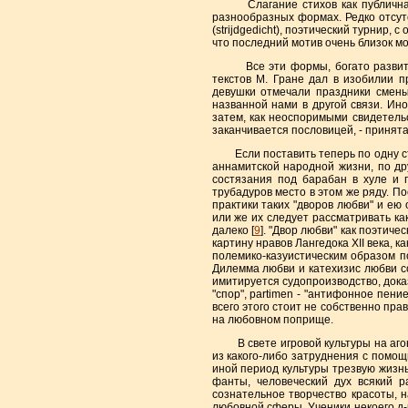
Слагание стихов как публичная иг
разнообразных формах. Редко отсут
(strijdgedicht), поэтический турнир, 
что последний мотив очень близок мо
Все эти формы, богато развитые, 
текстов М. Гране дал в изобилии 
девушки отмечали праздники смены
названной нами в другой связи. Ин
затем, как неоспоримыми свидетель
заканчивается пословицей, - принята
Если поставить теперь по одну стор
аннамитской народной жизни, по дру
состязания под барабан в хуле и 
трубадуров место в этом же ряду. По
практики таких "дворов любви" и ею
или же их следует paccматривать ка
далеко [
9
]. "Двор любви" как поэтич
картину нравов Лангедока XII века, 
полемико-казуистическим образом п
Дилемма любви и катехизис любви с
имитируется судопроизводство, доказ
"спор", partimen - "антифонное пение", 
всего этого стоит не собственно пр
на любовном поприще.
В свете игровой культуры на агона
из какого-либо затруднения с помощ
иной период культуры трезвую жизнь 
фанты, человеческий дух всякий 
сознательное творчество красоты, 
любовной сферы. Ученики некоего д-