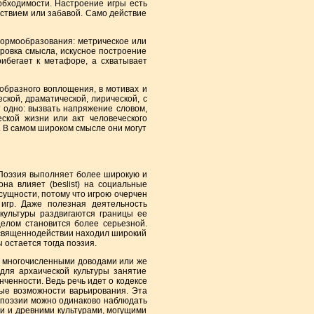
бходимости. Настроение игры есть
йствием или забавой. Само действие
ормообразования: метрическое или
ровка смысла, искусное построение
рибегает к метафоре, а схватывает
бразного воплощения, в мотивах и
кой, драматической, лирической, с
 одно: вызвать напряжение словом,
еской жизни или акт человеческого
. В самом широком смысле они могут
Поэзия выполняет более широкую и
на влияет (beslist) на социальные
 сущности, потому что игрою очерчен
 игр. Даже полезная деятельность
культуры раздвигаются границы ее
 целом становится более серьезной.
 в священнодействии находил широкий
 остается тогда поэзия.
о многочисленными доводами или же
для архаической культуры занятие
нченности. Ведь речь идет о кодексе
ые возможности варьирования. Эта
е поэзии можно одинаково наблюдать
ми и древними культурами, могущими