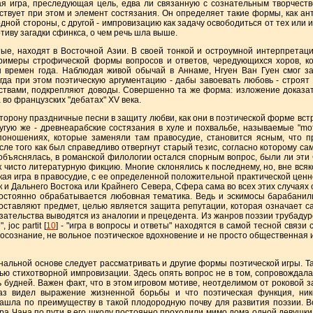
ра, преследующая цель, едва ли связанную с сознательным творчество
ствует при этом и элемент состязания. Он определяет такие формы, как ан
с одной стороны, с другой - импровизацию как задачу освободиться от тех или и
тиву загадки сфинкса, о чем речь шла выше.
находят в Восточной Азии. В своей тонкой и остроумной интерпретации
примеры строфической формы вопросов и ответов, чередующихся хоров, 
 времен года. Наблюдая живой обычай в Аннаме, Нгуен Ван Гуен смог заф
огда при этом поэтическую aргументацию - дабы завоевать любовь - строят
ствами, подкрепляют доводы. Совершенно та же форма: изложение доказат
 во французских "дебатах" XV века.
ону праздничные песни в защиту любви, как они в поэтической форме встр
гую же - древнеарабские состязания в хуле и похвальбе, называемые "mofa
поношениях, которые заменяли там правосудие, становится ясным, что п
сле того как был справедливо отвергнут старый тезис, согласно которому с
 объяснялась, в романской филологии остался спорным вопрос, были ли эти
к чисто литературную фикцию. Многие склонялись к последнему, но, вне вся
еская игра в правосудие, с ее определенной положительной практической цен
как и Дальнего Востока или Крайнего Севера, Сфера сама во всех этих случаях
остоянно обрабатывается любовная тематика. Ведь и эскимосы барабанили
оставляют предмет, целью является защита репутации, которая означает са
ательства выводятся из аналогии и прецедента. Из жанров поэзии трубадуров
joc partit [
10
] - "игра в вопросы и ответы" находятся в самой тесной связи
авосознание, не вольное поэтическое вдохновение и не просто общественная 
льной основе следует рассматривать и другие формы поэтической игры. Так
ью стихотворной импровизации. Здесь опять вопрос не в том, сопровождал
будней. Важен факт, что в этом игровом мотиве, неотделимом от роковой за
раз видел выражение жизненной борьбы и что поэтическая функция, ни
нашла по преимуществу в такой плодородную почву для развития поэзии. 
ра Чана по пути в его школу постоянно проходили мимо дома одной девушки,