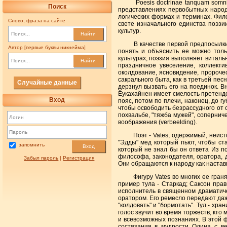
Poesis doctrinae tanquam somnium,
Поиск
представлениях первобытных народ
логических формах и терминах. Фило
Слово, фраза на сайте
свете изначального единства поэзи
культур.
Найти
В качестве первой предпосылки к 
Автор [первые буквы никнейма]
понять и объяснить ее можно толь
культурах, поэзия выполняет витальн
Найти
праздничное увеселение, коллекти
околдование, ясновидение, пророчес
сакрального быта, как в третьей пе
Случайные данные
дерзнул вызвать его на поединок. 
Ёукахайнен имеет смелость претендо
Вход
пояс, потом по плечи, наконец, до г
чтобы освободить безрассудного от с
похвальбе, "тяжба мужей", сопернич
воображения (verbeelding).
Поэт - Vates, одержимый, неистовый
"Эдды" мед который пьют, чтобы ста
запомнить
Вход
который не знал бы он ответа Из по
философа, законодателя, оратора, 
Забыл пароль
|
Регистрация
Они обращаются к народу как настав
Фигуру Vates во многих ее гранях п
пример тула - Старкад; Саксон прав
исполнитель в священном драматиче
оратором. Его ремесло передают даже
"колдовать" и "бормотать". Тул - хр
голос звучит во время торжеств, кто
и всевозможных познаниях. В этой ф
состязания в мудрости Одина с ве