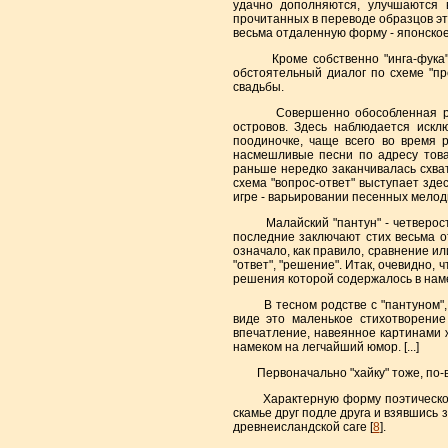
удачно дополняются, улучшаются 
прочитанных в переводе образцов это
весьма отдаленную форму - японское 
Кроме собственно "инга-фука", н
обстоятельный диалог по схеме "п
свадьбы.
Совершенно обособленная разнов
островов. Здесь наблюдается искл
поодиночке, чаще всего во время 
насмешливые песни по адресу това
раньше нередко заканчивалась схватк
схема "вопрос-ответ" выступает зде
игре - варьировании песенных мелоди
Малайский "пантун" - четверостиши
последние заключают стих весьма о
означало, как правило, сравнение ил
"ответ", "решение". Итак, очевидно,
решения которой содержалось в нам
В тесном родстве с "пантуном", бе
виде это маленькое стихотворение
впечатление, навеянное картинами 
намеком на легчайший юмор. [...]
Первоначально "хайку" тоже, по-вид
Характерную форму поэтической игр
скамье друг подле дpyra и взявшись 
древнеисландской саге [
8
].