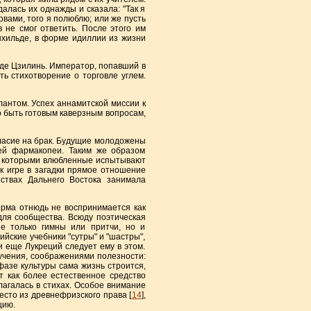
алась их однажды и сказала: "Так я
овами, того я полюблю; или же пусть
 не смог ответить. После этого им
нхильде, в форме идиллии из жизни
оде Цзилинь. Император, попавший в
ть стихотворение о торговле углем.
нтом. Успех аннамитской миссии к
о быть готовым каверзным вопросам,
ласие на брак. Будущие молодожены
сей фармакопеи. Таким же образом
и, которыми влюбленные испытывают
 к игре в загадки прямое отношение
ствах Дальнего Востока занимала
рма отнюдь не воспринимается как
для сообщества. Всюду поэтическая
е только гимны или притчи, но и
йские учебники "сутры" и "шастры",
 еще Лукреций следует ему в этом.
 учения, соображениями полезности:
 фазе культуры сама жизнь строится,
т как более естественное средство
лагалась в стихах. Особое внимание
есто из древнефризского права [
14
],
цию.