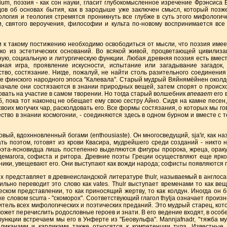
 поэзия - как сон науки, гласит глубокомысленное изречение Фрэнсиса 
ов об основах бытия, как в зародыше уже заключен смысл, который позж
логия и теология стремятся проникнуть все глубже в суть этого мифологич
и, святого вероучения, философии и культа по-новому воспринимается вс
такому постижению необходимо освободиться от мысли, что поэзия имеет 
ко из эстетических оснований. Во всякой живой, процветающей цивилизац
ую, социальную и литургическую функции. Любая древняя поэзия есть вместе
вная игра, проявление искусности, испытание или загадывание загадок,
тво, состязание. Нигде, пожалуй, не найти столь разительного соединения
сне финского народного эпоса "Калевала". Старый мудрый Вяйнямёйнен окол
Вначале они состязаются в знании природных вещей, затем спорят о происх
вать на участие в самом творении. Но тогда старый волшебник
впевает
его 
уб, пока тот наконец не обещает ему свою сестру Айно. Сидя на камне песе
воих могучих чар, расколдовать его. Все формы состязания, о которых мы г
ество в знании космогонии, - соединяются здесь в одном бурном и вместе с 
, вдохнновленный богами (enthousiaste). Он многосведущий, sja'ir, как н
ть поэтом, готовят из крови Квасира, мудрейшего среди созданий - никто н
эта-ясновидца лишь постепенно выделяются фигуры пророка, жреца, оракул
демагога, софиста и ритора. Древние поэты Греции осуществляют еще яр
ники, увещевают его. Они выступают как вожди народа; софисты появляются п
редставляет в древнеисландской литературе thulr, называемый в англосакс
ильно переводит это слово как vates. Thulr выступает временами то как вещ
ском представлении, то как приносящий жертву, то как колдун. Иногда он 
 словом scurra - "скоморох". Соответствующий глагол thylja означает произн
анитель всех мифологических и поэтических преданий. Это мудрый старец, ко
 может перечислить родословные героев и знати. В его ведение входят, в особ
ункции встречаем мы его в Унферте из "Беовульфа". Mannjafnadr, "тяжба му
ликанами и карликами также относятся к компетенции тула. Известные 