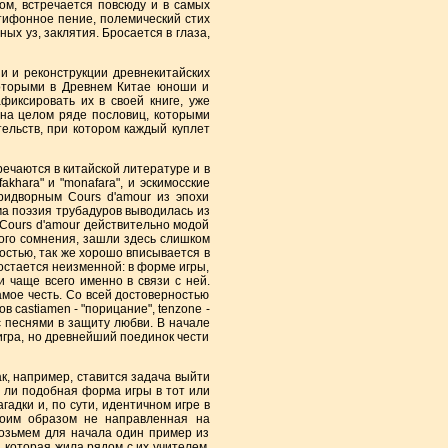
м, встречается повсюду и в самых
тифонное пение, полемический стих
ных уз, заклятия. Бросается в глаза,
 и реконструкции древнекитайских
которыми в Древнем Китае юноши и
иксировать их в своей книге, уже
 на целом ряде пословиц, которыми
ельств, при котором каждый куплет
ечаются в китайской литературе и в
khara" и "monafara", и эскимосские
ридворным Cours d'amour из эпохи
ама поэзия трубадуров выводилась из
 Cours d'amour действительно модой
кого сомнения, зашли здесь слишком
ностью, так же хорошо вписывается в
 остается неизменной: в форме игры,
 чаще всего именно в связи с ней.
мое честь. Со всей достоверностью
 castiamen - "порицание", tenzone -
 с песнями в защиту любви. В начале
игра, но древнейший поединок чести
, например, ставится задача выйти
а ли подобная форма игры в тот или
гадки и, по сути, идентичном игре в
коим образом не направленная на
Возьмем для начала один пример из
 которая жила рядом с их учителем.