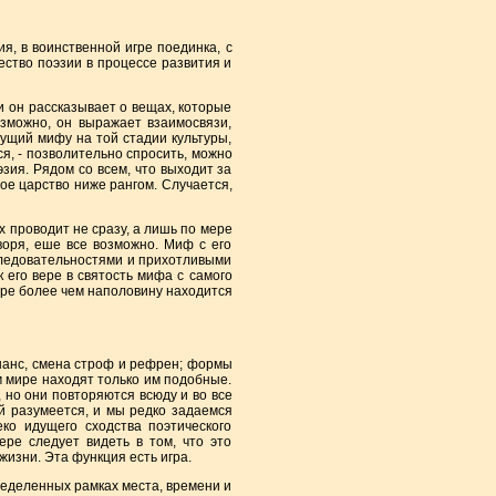
, в воинственной игре поединка, с
ество поэзии в процессе развития и
 он рассказывает о вещах, которые
зможно, он выражает взаимосвязи,
сущий мифу на той стадии культуры,
ся, - позволительно спросить, можно
ия. Рядом со всем, что выходит за
ое царство ниже рангом. Случается,
 проводит не сразу, а лишь по мере
воря, еше все возможно. Миф с его
следовательностями и прихотливыми
 его вере в святость мифа с самого
ере более чем наполовину находится
нанс, смена строф и рефрен; формы
м мире находят только им подобные.
 но они повторяются всюду и во все
й разумеется, и мы редко задаемся
ко идущего сходства поэтического
ре следует видеть в том, что это
изни. Эта функция есть игра.
еделенных рамках места, времени и