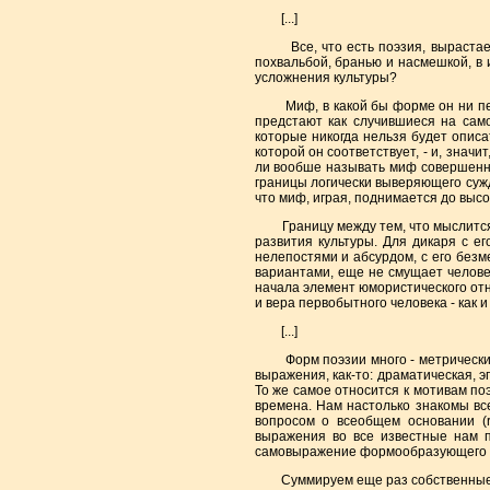
[...]
Все, что есть поэзия, вырастает в
похвальбой, бранью и насмешкой, в 
усложнения культуры?
Миф, в какой бы форме он ни перед
предстают как случившиеся на сам
которые никогда нельзя будет описа
которой он соответствует, - и, знач
ли вообше называть миф совершенно
границы логически выверяющего сужд
что миф, играя, поднимается до высот
Границу между тем, что мыслится ка
развития культуры. Для дикаря с е
нелепостями и абсурдом, с его без
вариантами, еще не смущает человек
начала элемент юмористического отн
и вера первобытного человека - как и 
[...]
Форм поэзии много - метрические ф
выражения, как-то: драматическая, 
То же самое относится к мотивам по
времена. Нам настолько знакомы вс
вопросом о всеобщем основании (r
выражения во все известные нам п
самовыражение формообразующего сло
Суммируем еще раз собственные при