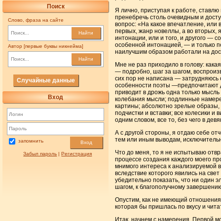
Поиск
Я лично, приступая к работе, ставлю
пренебречь столь очевидным и досту
Слово, фраза на сайте
вопрос: «На какое впечатление, или 
первых, жанр новеллы, а во вторых, 
Найти
интонации, или и того, и другого —
особенной интонацией, — и только по
Автор [первые буквы никнейма]
наилучшим образом работали на дос
Найти
Мне не раз приходило в голову: кака
— подробно, шаг за шагом, воспроизв
сих пор не написана — затрудняюсь 
Случайные данные
особенности поэты —предпочитают да
приводит в дрожь одна только мысль 
Вход
колебания мысли; подлинные намере
картины; абсолютно зрелые образы,
подчистки и вставки; все колесики и
одним словом, все то, без чего в де
А с другой стороны, я отдаю себе отч
тем или иным выводам, исключительно
запомнить
Вход
Что до меня, то я не испытываю отв
Забыл пароль
|
Регистрация
процессе создания каждого моего про
мнимого интереса к анализируемой в
вследствие которого явились на свет
убедительно показать, что ни один э
шагом, к благополучному завершению
Опустим, как не имеющий отношения 
которая бы пришлась по вкусу и чита
Итак, начнем с намерения. Первой м