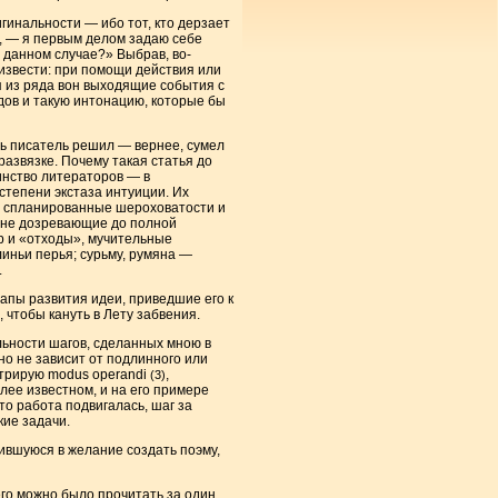
гинальности — ибо тот, кто дерзает
, — я первым делом задаю себе
в данном случае?» Выбрав, во-
оизвести: при помощи действия или
я из ряда вон выходящие события с
одов и такую интонацию, которые бы
дь писатель решил — вернее, сумел
развязке. Почему такая статья до
инство литераторов — в
тепени экстаза интуиции. Их
ко спланированные шероховатости и
 не дозревающие до полной
р и «отходы», мучительные
линьи перья; сурьму, румяна —
.
этапы развития идеи, приведшие его к
 чтобы кануть в Лету забвения.
льности шагов, сделанных мною в
но не зависит от подлинного или
стрирую modus operandi
,
(3)
лее известном, и на его примере
то работа подвигалась, шаг за
ие задачи.
ившуюся в желание создать поэму,
го можно было прочитать за один