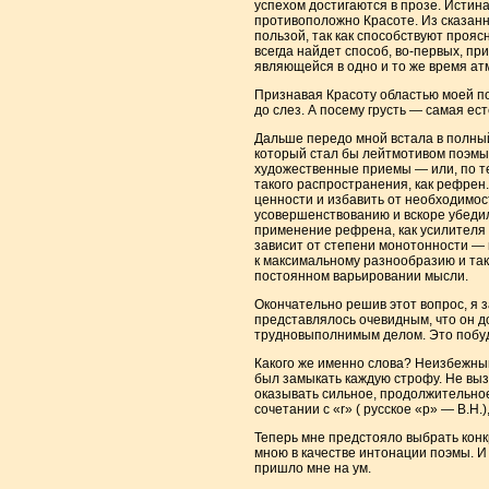
успехом достигаются в прозе. Истина
противоположно Красоте. Из сказанно
пользой, так как способствуют прояс
всегда найдет способ, во-первых, пр
являющейся в одно и то же время ат
Признавая Красоту областью моей по
до слез. А посему грусть — самая ес
Дальше передо мной встала в полны
который стал бы лейтмотивом поэмы
художественные приемы — или, по те
такого распространения, как рефрен
ценности и избавить от необходимост
усовершенствованию и вскоре убеди
применение рефрена, как усилителя 
зависит от степени монотонности — 
к максимальному разнообразию и так
постоянном варьировании мысли.
Окончательно решив этот вопрос, я 
представлялось очевидным, что он д
трудновыполнимым делом. Это побуд
Какого же именно слова? Неизбежны
был замыкать каждую строфу. Не выз
оказывать сильное, продолжительное 
сочетании с «r» ( русское «р» — В.Н.)
Теперь мне предстояло выбрать конк
мною в качестве интонации поэмы. И
пришло мне на ум.