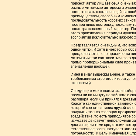
присест, автор лишает себя очень в
разные житейские интересы и очарова
пожертвовать составляющей, важной 
преимуществом, способным компенсир
последовательность коротких стихотв
поэзией лишь постольку, поскольку т
носят кратковременный характер. По
этого произведения периоды душевно
восприятии исключительно важного 
Представляется очевидным, что вся
одной читки. И хотя в некоторых обр
преодолевается, оно практически ник
математически соотноситься с его д
прямо пропорциональна силе произво
впечатления вообще).
Имея в виду вышесказанное, а также
требованиями строгого литературного
сто восемь).
Следующим моим шагом стал выбор вп
поэмы ни на минуту не забывал о св
разговора, если бы принялся доказыв
Красоте как единственной законной 
который кое-кто из моих друзей скл
получить, только созерцая прекрасно
воздействие, то есть приподнятое сос
искусстве действует непреложный зак
достичь цели теми средствами, кот
естественнее всего наступает как о
потребности), и цель, именуемая Стр