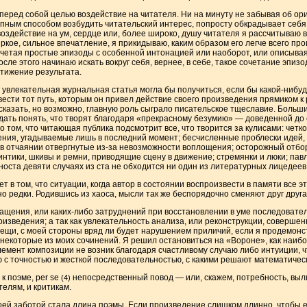
 перед собой целью воздействие на читателя. Ни на минуту не забывая об ори
пным способом возбудить читательский интерес, попросту обкрадывает себя
воздействие на ум, сердце или, более широко, душу читателя я рассчитываю 
яркое, сильное впечатление, я прикидываю, каким образом его легче всего пр
 сочетая простые эпизоды с особенной интонацией или наоборот, или описыва
сле этого начинаю искать вокруг себя, вернее, в себе, такое сочетание эпиз
тижение результата.
я увлекательная журнальная статья могла бы получиться, если бы какой-нибу
ести тот путь, которым он привел действие своего произведения прямиком к 
сказать, но возможно, главную роль сыграло писательское тщеславие. Больш
ть понять, что творят благодаря «прекрасному безумию» — доведенной до с
о том, что читающая публика подсмотрит все, что творится за кулисами: чет
ния, угадываемые лишь в последний момент; бесчисленные проблески идей,
 в отчаянии отвергнутые из-за невозможности воплощения; осторожный отбо
 винтики, шкивы и ремни, приводящие сцену в движение; стремянки и люки; пав
вяноста девяти случаях из ста не обходится ни один из литературных лицедеев
ет в том, что ситуации, когда автор в состоянии воспроизвести в памяти все 
 редки. Родившись из хаоса, мысли так же беспорядочно сменяют друг друга,
ращения, или каких-либо затруднений при восстановлении в уме последовате
изведения; а так как увлекательность анализа, или реконструкции, совершен
ещи, с моей стороны вряд ли будет нарушением приличий, если я продемон
 некоторые из моих сочинений. Я решил остановиться на «Вороне», как наибо
лемент композиции не возник благодаря счастливому случаю либо интуиции, ч
 с точностью и жесткой последовательностью, с какими решают математическ
к поэме, per se
непосредственный повод — или, скажем, потребность, выл
(4)
телям, и критикам.
оей заботой стала длина поэмы. Если произведение слишком длинно, чтобы е