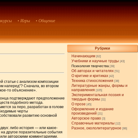
нкурсы
• Игры
• Общение
Рубрики
Начинающим
[62]
Учебники и научные труды
[43]
Психология творчества
[39]
Об авторах и читателях
[51]
О критике и критиках
[42]
Техника стихосложения
ей статьи с анализом композиции
[38]
Литературные жанры, формы и
ом наперед”? Сначала, во втором
направления
акое-то объяснение».
[105]
Экспериментальная поэзия и
о конца подтверждают предположение
твердые формы
[11]
ществ подобного метода.
О прозе
[45]
мется за перо, разработан в голове
Оформление и издание
обходимые черты
произведений
[21]
особствовали развитию основной
Авторское право
[3]
Справочные материалы
[12]
двух: либо история — или какое-
Разное, окололитературное
[86]
о на другое поразительные события
 или авторскими комментариями.