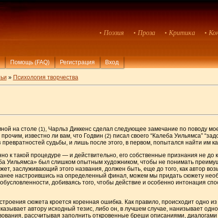
• Поэзия
• Проза
• Критика
• Ко
Помощь (FAQ)
Регистрация
Вход
ьи
»
Психология творчества
мной на столе
, Чарльз Диккенс сделал следующее замечание по поводу мо
(1)
прочим, известно ли вам, что Годвин
писал своего “Калеба Уильямса” “зад
(2)
з превратностей судьбы, и лишь после этого, в первом, попытался найти им к
нно к такой процедуре — и действительно, его собственные признания не д
еба Уильямса» был слишком опытным художником, чтобы не понимать преиму
ет, заслуживающий этого названия, должен быть, еще до того, как автор возь
заранее настроившись на определенный финал, можем мы придать сюжету не
обусловленности, добиваясь того, чтобы действие и особенно интонация сп
строения сюжета кроется коренная ошибка. Как правило, происходит одно из 
азывает автору исходный тезис, либо он, в лучшем случае, нанизывает одн
твования, рассчитывая заполнить откровенные бреши описаниями, диалогами