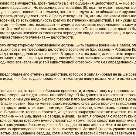
ажного преимущества, достигаемого за счет ощущения целостности, — ибо во
ние нарушается. Но поскольку, ceteris paribus
, поэт не может позволить 
(5)
для осуществления его замысла, остается подумать: не обладает ли крупно
овать утрату целостности? Сразу отвечу: нет. То, что мы называем «большо
орений, то есть совокупность кратких поэтических воздействий. Нет нужды д
рогает — более того, возвышает — душу; а все сильные переживания, в силу 
 этой самой причине самое меньшее половина «Потерянного рая» должна быт
го подъема неизбежно сменяются периодами спада, из-за чего вещь в цело
художественного элемента — целостности.
кому литературному произведению должны быть заданы временны́е рамки, 
азцах прозы, не требующих целостного восприятия (как, скажем, «Робинзон К
огда не преодолевается в поэзии. В пределах этих рамок, длина стихотворен
остоинствами — в первую очередь способностью оказывать возвышающее воздей
димого впечатления (с той единственной оговоркой, что без определенной 
 предполагаемую степень воздействия, которую я запланировал не выше сре
 вкуса, — я без труда определил оптимальную длину поэмы: что-то около сот
ечатления, которое я собирался произвести; и здесь я могу с уверенностью 
оем намерении создать вещь на любой вкус. Я бы далеко отклонился от перв
ать то, о чем уже неоднократно говорил и что абсолютно не нуждается в дока
области поэзии. Тем не менее, скажу несколько слов, дабы прояснить подлин
онен представлять в искаженном виде. Самое сильное, самое возвышенное и 
е. В сущности, говоря о Красоте, чаще всего подразумевают не качество, как 
тояние — не ума, даже не сердца, а души. Так вот, я определяю Красоту как о
он, согласно которому нужно стремиться к тому, чтобы следствие напрямую з
орые наилучшим образом приспособлены для ее достижения. Никто не смеет 
тклик на произведение поэзии. Цель, именуемая Истиной (то есть удовлетвор
астью (возбуждение сердца), хотя и могут, до известной степени, ставиться в