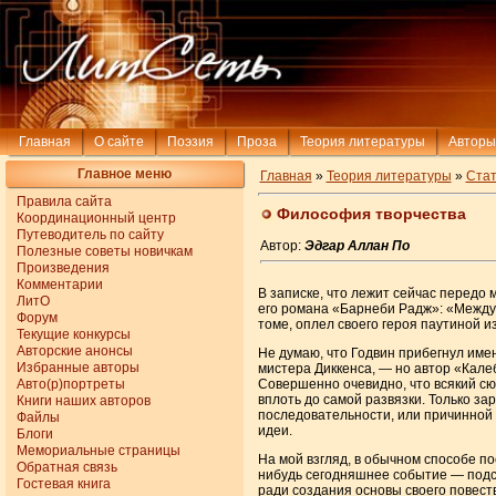
Главная
О сайте
Поэзия
Проза
Теория литературы
Авторы
Главное меню
Главная
»
Теория литературы
»
Стат
Правила сайта
Философия творчества
Координационный центр
Путеводитель по сайту
Автор:
Эдгар Аллан По
Полезные советы новичкам
Произведения
Комментарии
В записке, что лежит сейчас передо 
ЛитО
его романа «Барнеби Радж»: «Между 
Форум
томе, оплел своего героя паутиной и
Текущие конкурсы
Авторские анонсы
Не думаю, что Годвин прибегнул име
Избранные авторы
мистера Диккенса, — но автор «Кал
Авто(р)портреты
Совершенно очевидно, что всякий сюж
вплоть до самой развязки. Только 
Книги наших авторов
последовательности, или причинной 
Файлы
идеи.
Блоги
Мемориальные страницы
На мой взгляд, в обычном способе по
Обратная связь
нибудь сегодняшнее событие — подск
Гостевая книга
ради создания основы своего повес