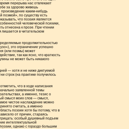
 время перерыва нас отвлекают
себе за здорово живешь
е произведение каким-нибудь
й поэмой», по существу есть
оказывать, что поэзия является
особенностей человеческой психики,
ь отнесена к прозе. При чтении
м лишается в читательском
определяемые продолжительностью
рузо»), это ограничение успешно
ия (или поэмы) может
ствие, так как ясно, что краткость
длины не может быть никакого
дней — хотя и не ниже диктуемой
ни строк (на практике получилось
отметить, что в ходе написания
оначально заявленной темы
зательствах, а именно, тезис о
ный смысл моих слов — смысл,
самое чистое наслаждение можно
принято считать, а именно
бласть поэзии хотя бы потому, что в
ависело от причин, стараясь
отрицать: особый душевный подъем
ение интеллектуальной
 поэзии, однако с гораздо большим