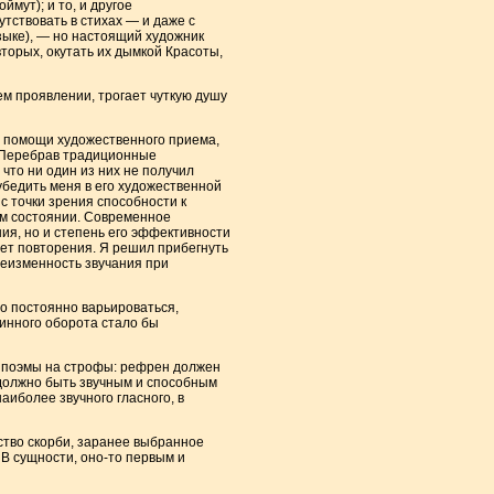
мут); и то, и другое
утствовать в стихах — и даже с
узыке), — но настоящий художник
вторых, окутать их дымкой Красоты,
м проявлении, трогает чуткую душу
 помощи художественного приема,
. Перебрав традиционные
что ни один из них не получил
убедить меня в его художественной
с точки зрения способности к
ом состоянии. Современное
ия, но и степень его эффективности
чет повторения. Я решил прибегнуть
неизменность звучания при
о постоянно варьироваться,
линного оборота стало бы
 поэмы на строфы: рефрен должен
 должно быть звучным и способным
аиболее звучного гласного, в
ство скорби, заранее выбранное
 В сущности, оно-то первым и