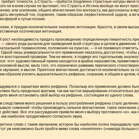
 требует точности, а Страсть —грубости (подлинно страстные натуры меня пой
го ни в коем случае не вытекает, что Страсть и Истина вообще не могут прис
нению, или усилению, общего впечатления (по контрасту, как диссонансы в м
идать им нужный тон, подчиняя, таким образом, первостепенной задаче, а во-
мосферой и сутью поэзии.
эзии, я придаю исключительное значение интонации. Красота, в своем высше
тественная поэтическая интонация.
й рост необходимость придать произведению определенную пикантность при
 — своего рода рычагом для приведения всей структуры в целом в движение
атральной терминологии, положения на пуантах, — я не преминул отметить, 
. Одной лишь универсальности его применения оказалось достаточно, чтобы 
и всесторонней проверки. Тем не менее, я подверг его тщательному анализу 
лся: этот художественный прием находится в крайне неразвитом, примитивн
основной мысли, мало того, что ограничено рамками лирического стихотворен
и звучания, и мысли. Приятное впечатление достигается исключительно за с
им образом усилить выразительность рефрена, сохранив, в общем и целом, 
задумался о характере моего рефрена. Поскольку его применение должно был
олжен быть предельно кратким, так как частое варьирование относительно д
ило меня остановить свой выбор на рефрене, состоящем из одного слова.
м следствием моего решения в пользу употребления рефрена стало деление
ывало сомнений: чтобы производить сильное впечатление, такое окончание
действие. Все эти рассуждения привели меня к выбору протяжного «o», как н
, как наиболее продуктивного согласного звука.
ретное слово с таким звучанием, которое бы наиболее полно передавало чув
 тут уж невозможно было пройти мимо слова «nevermore» («никогда больше»)