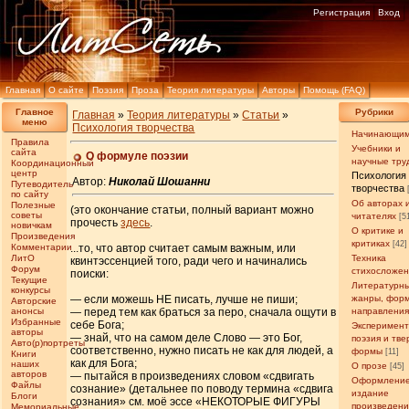
Регистрация
Вход
Главная
О сайте
Поэзия
Проза
Теория литературы
Авторы
Помощь (FAQ)
Главное
Рубрики
Главная
»
Теория литературы
»
Статьи
»
меню
Психология творчества
Начинающи
Правила
Учебники и
сайта
О формуле поэзии
научные тру
Координационный
центр
Психология
Автор:
Николай Шошанни
Путеводитель
творчества
по сайту
Об авторах 
Полезные
(это окончание статьи, полный вариант можно
советы
читателях
[5
прочесть
здесь
.
новичкам
О критике и
Произведения
критиках
[42]
Комментарии
...то, что автор считает самым важным, или
ЛитО
Техника
квинтэссенцией того, ради чего и начинались
Форум
стихосложе
поиски:
Текущие
Литературн
конкурсы
— если можешь НЕ писать, лучше не пиши;
жанры, фор
Авторские
анонсы
— перед тем как браться за перо, сначала ощути в
направлени
Избранные
себе Бога;
Эксперимен
авторы
— знай, что на самом деле Слово — это Бог,
поэзия и тв
Авто(р)портреты
соответственно, нужно писать не как для людей, а
формы
[11]
Книги
как для Бога;
наших
О прозе
[45]
авторов
— пытайся в произведениях словом «сдвигать
Оформление
Файлы
сознание» (детальнее по поводу термина «сдвига
издание
Блоги
сознания» см. моё эссе «НЕКОТОРЫЕ ФИГУРЫ
произведен
Мемориальные