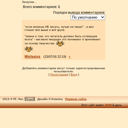
Загрузка...
Всего комментариев:
1
Порядок вывода комментариев:
"если можешь НЕ писать, лучше не пиши!" - а вал
стишат всё выше и всё круче.
"помни о том, что читатель должен быть сотворцом
поэта" - как мало пишущих это понимают и принимают
за основу творчества.
Mishunya
•
(23/07/16 22:19)
Добавлять комментарии могут только зарегистрированные
пользователи.
[
Регистрация
|
Вход
]
2013 © ПГ, Лис,
Леший
Дизайн © Koterina
Правила сайта
Этот сайт живет
4939
-й день