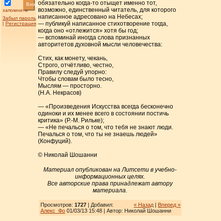
обязательно когда-то отыщет именно тот,
Вход
возможно, единственный читатель, для которого
запомнить
написанное адресовано на Небесах;
Забыл пароль
— публикуй написанное стихотворение тогда,
|
Регистрация
когда оно «отлежится» хотя бы год;
— вспоминай иногда слова признанных
авторитетов духовной мысли человечества:
Стих, как монету, чекань,
Строго, отчётливо, честно,
Правилу следуй упорно:
Чтобы словам было тесно,
Мыслям — просторно.
(Н.А. Некрасов)
— «Произведения Искусства всегда бесконечно
одиноки и их менее всего в состоянии постичь
критика» (Р.-М. Рильке);
— «Не печалься о том, что тебя не знают люди.
Печалься о том, что ты не знаешь людей»
(Конфуций).
© Николай Шошанни
Материал опубликован на Литсети в учебно-
информационных целях.
Все авторские права принадлежат автору
материала.
Просмотров:
1727
| Добавил:
« Назад
|
Вперед »
Алекс_Фо
01/03/13 15:48 | Автор: Николай Шошанни