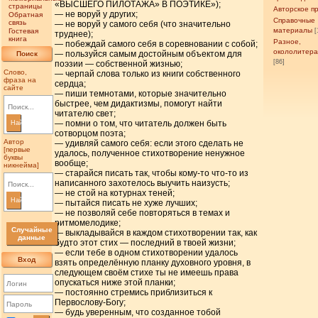
«ВЫСШЕГО ПИЛОТАЖА» В ПОЭТИКЕ»);
страницы
Авторское п
— не воруй у других;
Обратная
Справочные
связь
— не воруй у самого себя (что значительно
материалы
Гостевая
[
труднее);
книга
Разное,
— побеждай самого себя в соревновании с собой;
окололитер
— пользуйся самым достойным объектом для
Поиск
[86]
поэзии — собственной жизнью;
Слово,
— черпай слова только из книги собственного
фраза на
сердца;
сайте
— пиши темнотами, которые значительно
быстрее, чем дидактизмы, помогут найти
читателю свет;
— помни о том, что читатель должен быть
Найти
сотворцом поэта;
Автор
— удивляй самого себя: если этого сделать не
[первые
удалось, полученное стихотворение ненужное
буквы
вообще;
никнейма]
— старайся писать так, чтобы кому-то что-то из
написанного захотелось выучить наизусть;
— не стой на котурнах теней;
Найти
— пытайся писать не хуже лучших;
— не позволяй себе повторяться в темах и
ритмомелодике;
Случайные
— выкладывайся в каждом стихотворении так, как
данные
будто этот стих — последний в твоей жизни;
— если тебе в одном стихотворении удалось
Вход
взять определённую планку духовного уровня, в
следующем своём стихе ты не имеешь права
опускаться ниже этой планки;
— постоянно стремись приблизиться к
Первослову-Богу;
— будь уверенным, что созданное тобой