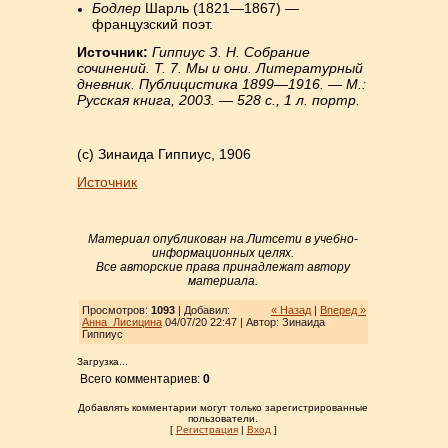
Бодлер
Шарль (1821—1867) —
французский поэт.
Источник:
Гиппиус З. Н. Собрание
сочинений. Т. 7. Мы и они. Литературный
дневник. Публицистика 1899—1916. — М.:
Русская книга, 2003. — 528 с., 1 л. портр.
(с) Зинаида Гиппиус, 1906
Источник
Материал опубликован на Литсети в учебно-
информационных целях.
Все авторские права принадлежат автору
материала.
Просмотров:
1093
| Добавил:
« Назад
|
Вперед »
Анна_Лисицина
04/07/20 22:47 | Автор: Зинаида
Гиппиус
Загрузка...
Всего комментариев:
0
Добавлять комментарии могут только зарегистрированные
пользователи.
[
Регистрация
|
Вход
]