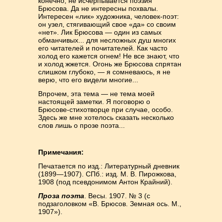
конечно, не исчерпывается поэзия
Брюсова. Да не интересны похвалы.
Интересен «лик» художника, человек-поэт:
он узел, стягивающий свое «да» со своим
«нет». Лик Брюсова — один из самых
обманчивых... для несложных душ многих
его читателей и почитателей. Как часто
холод его кажется огнем! Не все знают, что
и холод жжется. Огонь же Брюсова спрятан
слишком глубоко, — я сомневаюсь, я не
верю, что его видели многие...
Впрочем, эта тема — не тема моей
настоящей заметки. Я поговорю о
Брюсове-стихотворце при случае, особо.
Здесь же мне хотелось сказать несколько
слов лишь о прозе поэта...
Примечания:
Печатается по изд.: Литературный дневник
(1899—1907). СПб.: изд. М. В. Пирожкова,
1908 (под псевдонимом Антон Крайний).
Проза поэта
. Весы. 1907. № 3 (с
подзаголовком «В. Брюсов. Земная ось. М.,
1907»).