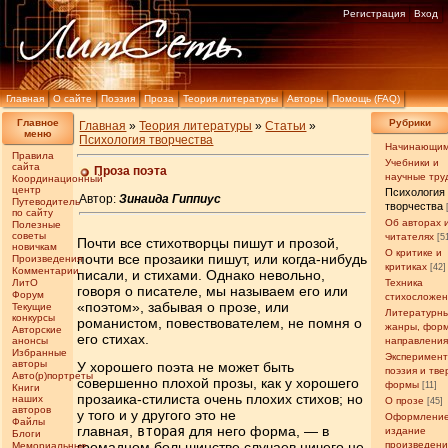
Регистрация
Вход
Главная
О сайте
Поэзия
Проза
Теория литературы
Авторы
Помощь (FAQ)
Главное
Рубрики
Главная
»
Теория литературы
»
Статьи
»
меню
Психология творчества
Начинающи
Правила
Учебники и
сайта
Проза поэта
научные тру
Координационный
центр
Психология
Автор:
Зинаида Гиппиус
Путеводитель
творчества
по сайту
Об авторах 
Полезные
советы
читателях
[5
Почти все стихотворцы пишут и прозой,
новичкам
О критике и
почти все прозаики пишут, или когда-нибудь
Произведения
критиках
[42]
Комментарии
писали, и стихами. Однако невольно,
ЛитО
Техника
говоря о писателе, мы называем его или
Форум
стихосложе
«поэтом», забывая о прозе, или
Текущие
Литературн
конкурсы
романистом, повествователем, не помня о
жанры, фор
Авторские
его стихах.
анонсы
направлени
Избранные
Эксперимен
авторы
У хорошего поэта не может быть
поэзия и тв
Авто(р)портреты
совершенно плохой прозы, как у хорошего
формы
[11]
Книги
прозаика-стилиста очень плохих стихов; но
наших
О прозе
[45]
авторов
у того и у другого это не
Оформление
Файлы
главная,
вторая
для него форма, — в
издание
Блоги
громадном большинстве случаев ничего не
произведен
Мемориальные