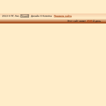
2013 © ПГ, Лис,
Леший
Дизайн © Koterina
Правила сайта
Этот сайт живет
4940
-й день