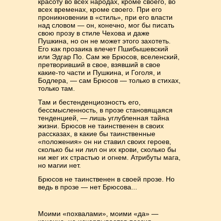
красоту во всех народах, кроме своего, во
всех временах, кроме своего. При его
проникновении в «стиль», при его власти
над словом — он, конечно, мог бы писать
свою прозу в стиле Чехова и даже
Пушкина, но он не может этого захотеть.
Его как прозаика влечет Пшибышевский
или Эдгар По. Сам же Брюсов, вселенский,
претворивший в свое, взявший в свое
какие-то части и Пушкина, и Гоголя, и
Бодлера, — сам Брюсов — только в стихах,
только там.
Там и бестенденциозностъ его,
бессмысленность, в прозе становящаяся
тенденцией, — лишь углубленная тайна
жизни. Брюсов не таинственен в своих
рассказах, в какие бы таинственные
«положения» он ни ставил своих героев,
сколько бы ни лил он их крови, сколько бы
ни жег их страстью и огнем. Атрибуты мага,
но магии нет.
Брюсов не таинственен в своей прозе. Но
ведь в прозе — нет Брюсова...
Моими «похвалами», моими «да» —