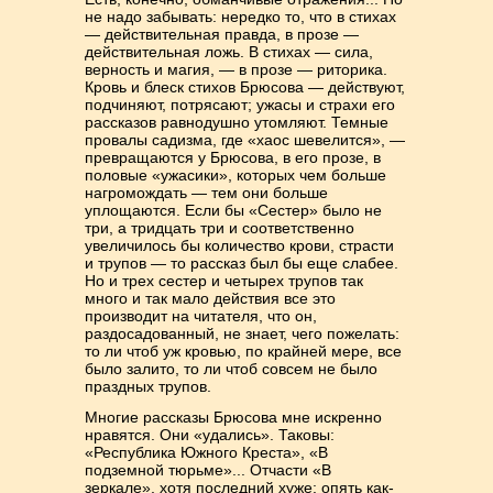
не надо забывать: нередко то, что в стихах
— действительная правда, в прозе —
действительная ложь. В стихах — сила,
верность и магия, — в прозе — риторика.
Кровь и блеск стихов Брюсова — действуют,
подчиняют, потрясают; ужасы и страхи его
рассказов равнодушно утомляют. Темные
провалы садизма, где «хаос шевелится», —
превращаются у Брюсова, в его прозе, в
половые «ужасики», которых чем больше
нагромождать — тем они больше
уплощаются. Если бы «Сестер» было не
три, а тридцать три и соответственно
увеличилось бы количество крови, страсти
и трупов — то рассказ был бы еще слабее.
Но и трех сестер и четырех трупов так
много и так мало действия все это
производит на читателя, что он,
раздосадованный, не знает, чего пожелать:
то ли чтоб уж кровью, по крайней мере, все
было залито, то ли чтоб совсем не было
праздных трупов.
Многие рассказы Брюсова мне искренно
нравятся. Они «удались». Таковы:
«Республика Южного Креста», «В
подземной тюрьме»... Отчасти «В
зеркале», хотя последний хуже: опять как-