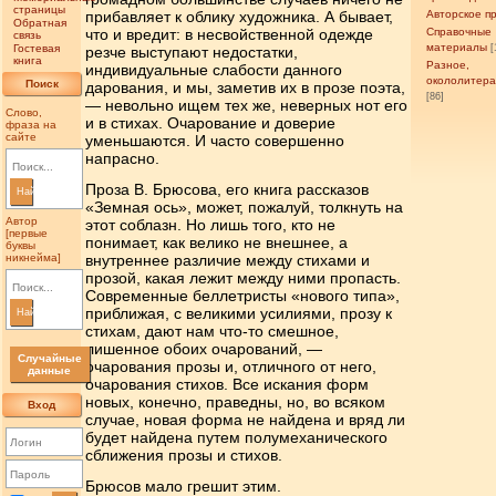
страницы
прибавляет к облику художника. А бывает,
Авторское п
Обратная
что и вредит: в несвойственной одежде
Справочные
связь
материалы
Гостевая
[
резче выступают недостатки,
книга
Разное,
индивидуальные слабости данного
окололитер
Поиск
дарования, и мы, заметив их в прозе поэта,
[86]
— невольно ищем тех же, неверных нот его
Слово,
и в стихах. Очарование и доверие
фраза на
сайте
уменьшаются. И часто совершенно
напрасно.
Проза В. Брюсова, его книга рассказов
Найти
«Земная ось», может, пожалуй, толкнуть на
Автор
этот соблазн. Но лишь того, кто не
[первые
понимает, как велико не внешнее, а
буквы
никнейма]
внутреннее различие между стихами и
прозой, какая лежит между ними пропасть.
Современные беллетристы «нового типа»,
приближая, с великими усилиями, прозу к
Найти
стихам, дают нам что-то смешное,
лишенное обоих очарований, —
Случайные
очарования прозы и, отличного от него,
данные
очарования стихов. Все искания форм
новых, конечно, праведны, но, во всяком
Вход
случае, новая форма не найдена и вряд ли
будет найдена путем полумеханического
сближения прозы и стихов.
Брюсов мало грешит этим.