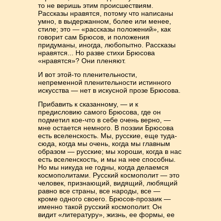
то не веришь этим происшествиям.
Рассказы нравятся, потому что написаны
умно, в выдержанном, более или менее,
стиле; это — «рассказы положений», как
говорит сам Брюсов, и положения
придуманы, иногда, любопытно. Рассказы
нравятся... Но разве стихи Брюсова
«нравятся»? Они пленяют.
И вот этой-то пленительности,
непременной пленительности истинного
искусства — нет в искусной прозе Брюсова.
Прибавить к сказанному, — и к
предисловию самого Брюсова, где он
подметил кое-что в себе очень верно, —
мне остается немного. В поэзии Брюсова
есть вселенскость. Мы, русские, еще туда-
сюда, когда мы очень, когда мы главным
образом — русские; мы хороши, когда в нас
есть вселенскость, и мы на нее способны.
Но мы никуда не годны, когда делаемся
космополитами. Русский космополит — это
человек, признающий, видящий, любящий
равно все страны, все народы, все —
кроме одного своего. Брюсов-прозаик —
именно такой русский космополит. Он
видит «литературу», жизнь, ее формы, ее