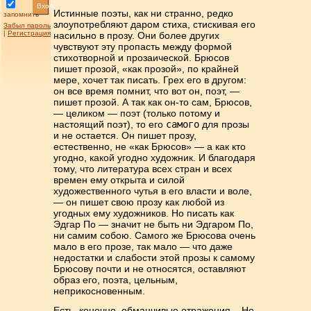
Вход
Истинные поэты, как ни странно, редко
запомнить
злоупотребляют даром стиха, стискивая его
Забыл пароль
|
Регистрация
насильно в прозу. Они более других
чувствуют эту пропасть между формой
стихотворной и прозаической. Брюсов
пишет прозой, «как прозой», по крайней
мере, хочет так писать. Грех его в другом:
он все время помнит, что вот он, поэт, —
пишет прозой. А так как он-то сам, Брюсов,
— целиком — поэт (только потому и
настоящий поэт), то его
самого
для прозы
и не остается. Он пишет прозу,
естественно, не «как Брюсов» — а как кто
угодно, какой угодно художник. И благодаря
тому, что литература всех стран и всех
времен ему открыта и силой
художественного чутья в его власти и воле,
— он пишет свою прозу как любой из
угодных ему художников. Но писать как
Эдгар По — значит не быть ни Эдгаром По,
ни самим собою. Самого же Брюсова очень
мало в его прозе, так мало — что даже
недостатки и слабости этой прозы к самому
Брюсову почти и не относятся, оставляют
образ его, поэта, цельным,
неприкосновенным.
Есть, конечно, обманчивые отражения... Но