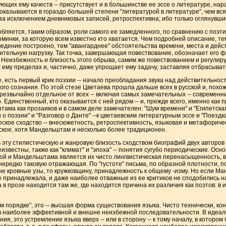
ющих ему качеств -- присутствует и в большинстве ее эссе о литературе, на
оказываются в гораздо большей степени "литературой в литературе", чем вся 
 за исключением дневниковых записей, ретроспективна; ибо только оглянувш
обляется, таким образом, роли самого ее замедленного, по сравнению с поэтич
оминки, за которую всем известно кто хватается. Чем подробней описание, 
ведение построено, тем "авангарднее" обстоятельства времени, места и дейст
ительную нагрузку. Так точка, завершающая повествование, обозначает его ф
у. Неизбежность и близость этого обрыва, самим же повествованием и регули
 ему пределах и, частично, даже упрощает ему задачу, заставляя отбрасыват
, есть первый крик поэзии -- начало преобладания звука над действительнос
го сознания. По этой стезе Цветаева прошла дальше всех в русской и, похоже
чрезвычайно отдельное от всех -- включая самых замечательных -- современни
Единственный, кто оказывается с ней рядом -- и, прежде всего, именно как п
ма как прозаиков и в самом деле замечателен: "Шум времени" и "Египетская
о поэзии" и "Разговор о Данте" --к цветаевским литературным эссе и "Поездка
ское сходство -- внесюжетность, ретроспективность, языковая и метафориче
ское, хотя Мандельштам и несколько более традиционен.
 эту стилистическую и жанровую близость сходством биографий двух авторо
известны, также как "климат" и "эпоха" -- понятия сугубо периодические. Ос
ой и Мандельштама является их чисто лингвистическая перенасыщенность, 
редко таковую отражающая. По "густоте" письма, по образной плотности, п
 не кровные узы, то кружковщину, принадлежность к общему -изму. Но если М
не принадлежала, и даже наиболее отважные из ее критиков не сподобились н
 прозе находится там же, где находится причина их различия как поэтов: в их
м порядке", это -- высшая форма существования языка. Чисто технически, ко
в наиболее эффективной и внешне неизбежной последовательности. В идеале
ия, это устремление языка вверх -- или в сторону -- к тому началу, в котором 