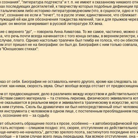
к сознания", "литература подтекста" и т. п. не имеют к сказанному никакого 
орах последующих десятилетий, к творчеству которых подобные дефиниции п
альгическим либо историко-литературоведческим (что, в сущности, одно и то
а", сознание ее если и "течет", то в русле этики; единственное, что сближает
 служащий ей как для обозначения тождества явлений, так и для прыжков чере
ция: он многое зачеркивает в русской литературе XX века.
е с верхнего "до", -- говорила Анна Ахматова. То же самое, частично, можно 
а, что речь почти всегда начинается с того конца октавы, в верхнем регистре,
случае, плато. Однако настолько трагичен был тембр ее голоса, что он обе
 этот пришел не на биографии: он был до. Биография с ним только совпала, на
в "Юношеских стихах":
отказ от себя. Биографии не оставалось ничего другого, кроме как следовать за
ытия: как-никак, скорость звука. Опыт вообще всегда отстает от предвосхищен
м от предвосхищения; дело в различиях между искусством и действительностью
ойствам самого материала -- та степень лиризма, физического эквивалента к
е оказывается в реальном мире и эквивалента трагическому в искусстве, котор
а ним ступень. Сколь бы драматичен ни был непосредственный опыт человека
ия инструмента с человеком в одном лице, с постепенным преобладанием пе
осознание его -- за судьбу.
ет объяснять обращение поэта к прозе, особенно -- к автобиографической пр
стать историю -- слишком поздно: это, скорее, отступление из действительнос
"еще-ничего-не-началось", детство зрелого поэта, застигнутого посредине его
ообще -- в таком случае всего лишь передышка. Как всякое отступление, она -