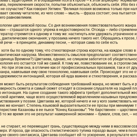
ыва с аудиторией. И в обращении поэта к прозе -- к этой априорно "нормаль
мпа, переключения скорости, попытки объясниться, объяснить себя. Ибо без 
 не соучастие? Как говорил Уитмен: "Великая поэзия возможна только при нал
ет своему читателю, из чего слово -- мысль -- фраза состоит; она пытается -
 его равновеликим.
ологии цветаевской прозы. Со дня возникновения повествовательного жанр
оман -- страшатся одного: упрека в недостоверности. Отсюда -- либо стремле
тератор стремится к одному и тому же: настигнуть или удержать утраченное 
, дактилические окончания; у прозаика ничего такого нет. Обращаясь к прозе
 речи -- в принципе, динамику песни, -- которая сама по себе есть
тя бы по одному тому, что стихотворная строка коротка, на каждое слово в не
антическая нагрузка. Множественность смыслов предполагает соответственно
е единица Времени?) Цветаева, однако, не слишком заботится об убедительнос
ология его остается той же самой. К тому же, повествование ее, в строгом с
 Но при этом она, в отличие как от профессиональных прозаиков, так и от дру
анра, навязывая ему свою технологию, навязывая себя. Происходит это не 
 одержимости интонацией, которая ей куда важнее и стихотворения, и рассказ
 может быть результатом соблюдения требований жанра, но может быть и р
оверность сюжета и самый сюжет отходят в сознании слушателя на задний пл
о интонация. На сцене создание такого эффекта требует дополнительной жестик
ческой аритмии, чаще всего осуществляемой вкраплением назывных предложе
твования у поэзии. Цветаева же, которой ничего и ни у кого заимствовать н
 ею же кончает. Степень языковой выразительности ее прозы при минимуме т
еристике Казановы в ее пьесе "Конец Казановы": "Не барственен -- царствен
В то же время это не результат намеренной экономии -- бумаги, слов, сил, -- 
 не стирает, но перемещает грань, существующую между ними в массовом соз
рх. И проза, где опасность стилистического тупика гораздо выше, чем в поэз
ухе своего синтаксиса, Цветаева сообщает ей то ускорение, в результате ко