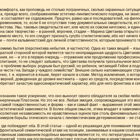
комфорта, как проповедь не столько пограничных, сколько окраинных ситуац
на, прежде всего, соображениями эстетико-лингвистического порядка, ни экзис
и составляет ее содержание. Предтеч, равно как и последователей, на фило
временников, то, если б не отсутствие тому документальных свидетельств, е
естова. Увы, таковых свидетельств нет, или число их совсем ничтожно, и ед
 на свое творчество -- в ранней, впрочем, стадии -- Марина Цветаева открыто
имело место, то его следует признать сугубо стилистическим, ибо нет ничего
 -- почти кальвинистский дух личной ответственности, которым проникнуто 
имо бытия (перспектива небытия, в частности). Одна из таких вещей -- язык
братной стороной которой является часто неоправданная щедрость Цветаевой
тания, но -- и это в первую очередь -- отражение или продолжение професси
воспитания, то не следует забывать, что Цветаева получила трехъязычное во
а о проблеме выбора: родным был русский; но ребенок, читающий Гейне в под
 и чести / на Западе у чуждого семейства". Внешне сильно напоминающее стр
чно, т. е. коренится в языке, берет начало в слове. Метод исключения, о ко
ерней, доведенная до уровня инстинкта -- одно из средств, посредством ко
обретает зачастую идеосинкратический характер, ибо для него фонетика и 
ознанию такое ускорение, что оно выносит своего обладателя за скобки любо
энергичным Платоном. Но это не все. Любая эмоция, сопровождающая это воо
самой тождественностью; и форма -- как и самый факт -- выражения этой эм
стетической зависимости. В более общем смысле, этика впадает в зависимост
абсолютная независимость ее нравственных оценок при столь феноменально 
имеров борьбы этического начала с лингвистическим детерминизмом -- ее стат
о, где побеждают оба. В этой статье -- одной из решающих для понимания тво
ронтальной семантической атаки на позиции, занимаемые в нашем сознании
освенным завоеванием подобных маневров является то, что литературный я
онятий, тогда как последние обрастают плотью фонетики и нравственности.