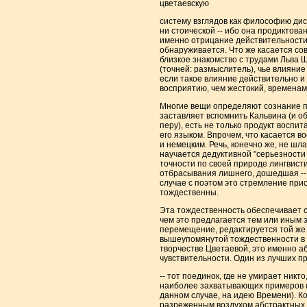
цветаевскую
систему взглядов как философию дис
ни стоической -- ибо она продиктова
именно отрицание действительности 
обнаруживается. Что же касается со
близкое знакомство с трудами Льва Ш
(точней: размыслитель), чье влияние
если такое влияние действительно и 
восприятию, чем жестокий, временами
Многие вещи определяют сознание пом
заставляет вспомнить Кальвина (и о
перу), есть не только продукт воспи
его языком. Впрочем, что касается 
и немецким. Речь, конечно же, не шл
научается дедуктивной "серьезности
точности по своей природе лингвисти
отбрасывания лишнего, дошедшая -- в
случае с поэтом это стремление при
тождественны.
Эта тождественность обеспечивает с
чем это предлагается тем или иным 
перемещение, редактируется той же 
вышеупомянутой тождественности в э
творчестве Цветаевой, это именно 
чувствительности. Один из лучших пр
-- тот поединок, где не умирает никт
наиболее захватывающих примеров ф
данном случае, на идею Времени). К
разреженным воздухом абстрактных п