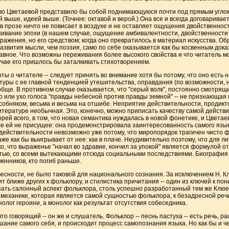
во Цветаевой представило бы собой поднимающуюся почти под прямым углом 
выше, идеей выше. (Точнее: октавой и верой.) Она все и всегда договаривае
 в прозе ничто не повисает в воздухе и не оставляет ощущения двойственност
еживание эпохи (в нашем случае, ощущение амбивалентности, двойственности
ражения, но его средством; когда оно превратилось в материал искусства. О
звития мысли, чем поэзия, само по себе оказывается как бы косвенным доказ
авное. Что возможны переживания более высокого свойства и что читатель мо
учае его пришлось бы заталкивать стихотворением.
ты о читателе -- следует принять во внимание хотя бы потому, что оно есть
туры с ее главной тенденцией утешительства, оправдания (по возможности, 
ще. В противном случае оказывается, что "серый волк", постоянно смотрящи
р или ухо голоса "правды небесной против правды земной" -- не признающая 
обняком, весьма и весьма на отшибе. Неприятие действительности, продикто
литературе необычная. Это, конечно, можно приписать качеству самой действит
корей всего, в том, что новая семантика нуждалась в новой фонетике, и Цветае
е ей не присущее: она продемонстрировала заинтересованность самого язык
ействительности невозможно уже потому, что миропорядок трагичен чисто ф
аже как бы выигрывает от нее: как в плаче. Неудивительно поэтому, что для 
о, что выраженье "начал во здравие, кончил за упокой" является формулой о
тью, со всеми вытекающими отсюда социальными последствиями. Биография
менников, кто погиб раньше.
весности, не было таковой для национального сознания. За исключением Н. К
ит ближе других к фольклору, и стилистика причитания -- один из ключей к по
зать салонный аспект фольклора, столь успешно разработанный тем же Клюе
механике, которая является самой сущностью фольклора; к безадресной речи. 
олог героини, а монолог как результат отсутствия собеседника.
о говорящий -- он же и слушатель. Фольклор -- песнь пастуха -- есть речь, р
лышание самого себя, и происходит процесс самопознания языка. Но как бы и 