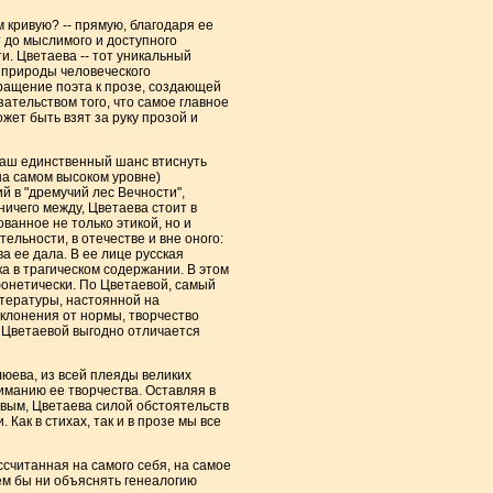
кривую? -- прямую, благодаря ее
т до мыслимого и доступного
и. Цветаева -- тот уникальный
 природы человеческого
бращение поэта к прозе, создающей
ательством того, что самое главное
жет быть взят за руку прозой и
 наш единственный шанс втиснуть
на самом высоком уровне)
й в "дремучий лес Вечности",
ничего между, Цветаева стоит в
ванное не только этикой, но и
ельности, в отечестве и вне оного:
ва ее дала. В ее лице русская
а в трагическом содержании. В этом
онетически. По Цветаевой, самый
литературы, настоянной на
тклонения от нормы, творчество
 Цветаевой выгодно отличается
люева, из всей плеяды великих
ниманию ее творчества. Оставляя в
вым, Цветаева силой обстоятельств
Как в стихах, так и в прозе мы все
ассчитанная на самого себя, на самое
чем бы ни объяснять генеалогию