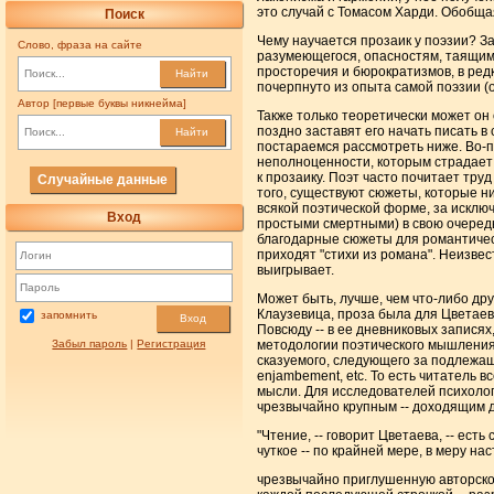
это случай с Томасом Харди. Обобщая
Поиск
Чему научается прозаик у поэзии? З
Слово, фраза на сайте
разумеющегося, опасностям, таящим
просторечия и бюрократизмов, в редки
Найти
почерпнуто из опыта самой поэзии (о
Автор [первые буквы никнейма]
Также только теоретически может он 
поздно заставят его начать писать в 
Найти
постараемся рассмотреть ниже. Во-п
неполноценности, которым страдает 
к прозаику. Поэт часто почитает труд
Случайные данные
того, существуют сюжеты, которые н
всякой поэтической форме, за исклю
Вход
простыми смертными) в свою очередь в
благодарные сюжеты для романтически
приходят "стихи из романа". Неизвес
выигрывает.
Может быть, лучше, чем что-либо др
Клаузевица, проза была для Цветаево
запомнить
Вход
Повсюду -- в ее дневниковых записях
Забыл пароль
|
Регистрация
методологии поэтического мышления в
сказуемого, следующего за подлежащ
enjambement, etc. То есть читатель 
мысли. Для исследователей психолог
чрезвычайно крупным -- доходящим д
"Чтение, -- говорит Цветаева, -- есть
чуткое -- по крайней мере, в меру на
чрезвычайно приглушенную авторской 