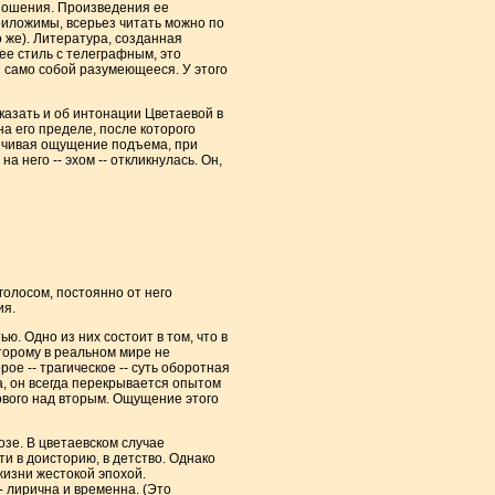
отношения. Произведения ее
риложимы, всерьез читать можно по
 же). Литература, созданная
 ее стиль с телеграфным, это
з само собой разумеющееся. У этого
сказать и об интонации Цветаевой в
 на его пределе, после которого
спечивая ощущение подъема, при
 него -- эхом -- откликнулась. Он,
 голосом, постоянно от него
ия.
. Одно из них состоит в том, что в
оторому в реальном мире не
ое -- трагическое -- суть оборотная
, он всегда перекрывается опытом
рвого над вторым. Ощущение этого
озе. В цветаевском случае
ти в доисторию, в детство. Однако
 жизни жестокой эпохой.
- лирична и временна. (Это