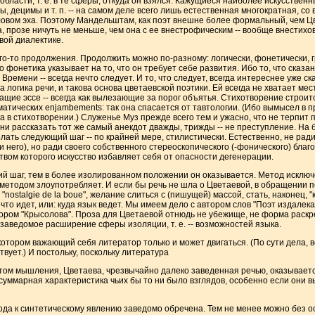
области, т. е. в те сферы, откуда он взялся. Кажущиеся наиболее искусстве
ны, децимы и т. п. -- на самом деле всего лишь естественная многократная, с
овом эха. Поэтому Мандельштам, как поэт внешне более формальный, чем Ц
ука, прозе ничуть не меньше, чем она с ее внестрофическим -- вообще внестих
вой диалектике.
го-то продолжения. Продолжить можно по-разному: логически, фонетически, г
о фонетика указывает на то, что он требует себе развития. Ибо то, что сказано
ремени -- всегда нечто следует. И то, что следует, всегда интереснее уже ска
а логика речи, и такова основа цветаевской поэтики. Ей всегда не хватает мест
ащие эссе -- всегда как вылезающие за порог объятья. Стихотворение строи
атических enjambements: так она спасается от тавтологии. (Ибо вымысел в пр
 в стихотворении.) Служенье Муз прежде всего тем и ужасно, что не терпит 
и рассказать тот же самый анекдот дважды, трижды -- не преступление. На б
лать следующий шаг -- по крайней мере, стилистически. Естественно, не ради
 него), но ради своего собственного стереоскопического (-фонического) благо
вом которого искусство избавляет себя от опасности дегенерации.
й шаг, тем в более изолированном положении он оказывается. Метод исключ
 методом злоупотребляет. И если бы речь не шла о Цветаевой, в обращении 
nostalgie de la boue", желание слиться с (пишущей) массой, стать, наконец, "к
что идет, или: куда язык ведет. Мы имеем дело с автором слов "Поэт издалека
втором "Крысолова". Проза для Цветаевой отнюдь не убежище, не форма раскр
 заведомое расширение сферы изоляции, т. е. -- возможностей языка.
котором важающий себя литератор только и может двигаться. (По сути дела, в
твует.) И постольку, поскольку литература
нтом мышления, Цветаева, чрезвычайно далеко заведенная речью, оказывае
суммарная характеристика чьих бы то ни было взглядов, особенно если они 
ода к синтетическому явлению заведомо обречена. Тем не менее можно без о