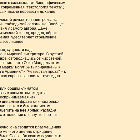
равне с сильным автобиографическим
современная "текстология текста".)
ись и можно перевести дыхание.
еской речью, течения: роль эта --
тем необходимей соломинка. Вообще:
вия у самого автора. Даже
изический конец, предел, обрыв
руемая, удесятеряет стремление
ь все лишнее.
тью, сущности над
, в мировой литературе. В русской,
ков, отгородившись от них стеной,
розаик, -- это Осип Мандельштам.
 марка" могут быть приравнены к
 в Армению" и "Четвертая проза" -- к
ская спрессованность -- очевидно
в или общим климатом
новным элементом сходства
воспринимаемая как
о динамике фразы они настолько
андельштам и был акмеистом,
ацепить на нее ярлык. Разгадка
 отношении к языку, точнее -- в
нечно, она сводится к размещению
 же -- это именно отрицание
было Слово. Во всяком случае, это --