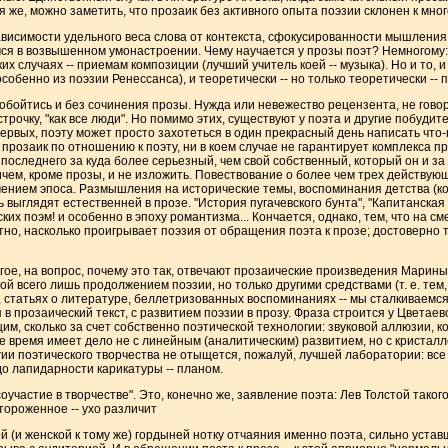
 же, можно заметить, что прозаик без активного опыта поэзии склонен к мног
ависимости удельного веса слова от контекста, сфокусированности мышления
ся в возвышенном умонастроении. Чему научается у прозы поэт? Немногому:
х случаях -- приемам композиции (лучший учитель коей -- музыка). Но и то, и
собенно из поэзии Ренессанса), и теоретически -- но только теоретически -- 
обойтись и без сочинения прозы. Нужда или невежество рецензента, не говор
строчку, "как все люди". Но помимо этих, существуют у поэта и другие побуд
ервых, поэту может просто захотеться в один прекрасный день написать что-
прозаик по отношению к поэту, ни в коем случае не гарантирует комплекса п
 последнего за куда более серьезный, чем свой собственный, который он и за 
ичем, кроме прозы, и не изложить. Повествование о более чем трех действую
чением эпоса. Размышления на исторические темы, воспоминания детства (к
ыглядят естественней в прозе. "История пугачевского бунта", "Капитанская до
х поэм! и особенно в эпоху романтизма... Кончается, однако, тем, что на см
тно, насколько проигрывает поэзия от обращения поэта к прозе; достоверно то
угое, на вопрос, почему это так, отвечают прозаические произведения Мари
й всего лишь продолжением поэзии, но только другими средствами (т. е. тем,
, статьях о литературе, беллетризованных воспоминаниях -- мы сталкиваемс
 прозаический текст, с развитием поэзии в прозу. Фраза строится у Цветаев
им, сколько за счет собственно поэтической технологии: звуковой аллюзии, 
все время имеет дело не с линейным (аналитическим) развитием, но с криста
ии поэтического творчества не отыщется, пожалуй, лучшей лаборатории: все
о лапидарности карикатуры -- планом.
 соучастие в творчестве". Это, конечно же, заявление поэта: Лев Толстой таког
стороженное -- ухо различит
(и женской к тому же) гордыней нотку отчаяния именно поэта, сильно уставш