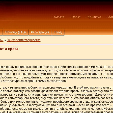
• Поэзия
• Проза
• Критика
• Ко
Помощь (FAQ)
Регистрация
Вход
ьи
»
Психология творчества
эт и проза
 и прозу началось с появлением прозы, ибо только в прозе и могло быть про
ельные, вполне независимые друг от друга области -- лучше: сферы -- литера
я проза" и т. п. свидетельствуют скорее о психологии заимствования, т. е. о
Любопытно, что подобный взгляд на вещи ни в коем случае не навязан нам кри
 к литературе со стороны самих литераторов.
ства, и мышление любого литератора иерархично. В этой иерархии поэзия сто
не только потому, что поэзия фактически старше прозы, сколько потому, что 
как прозаик в той же ситуации едва ли помыслит о стихотворении. Даже если о
ого стихотворного текста, ему отлично известно, что поэзия оплачивается г
 более или менее крупные писатели новейшего времени отдали дань стихосло
ились убедить себя и окружающих, что они все-таки -- если не прежде всего -
 обращалось, кроме как в качестве читателей, сохраняя, тем не менее, глубок
ные. Единственный случай в литературе XX века, когда замечательный прозаик