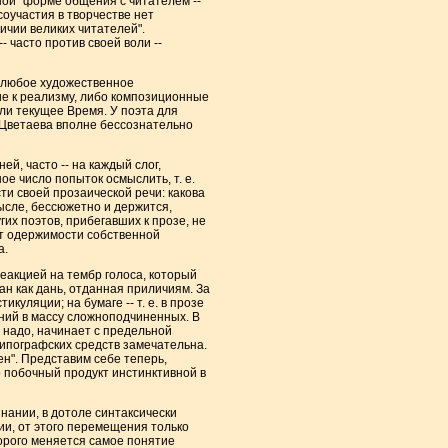
ной" форме общения с читателем --
соучастия в творчестве нет
ичии великих читателей".
- часто против своей воли --
а любое художественное
ние к реализму, либо композиционные
или текущее Время. У поэта для
, Цветаева вполне бессознательно
й, часто -- на каждый слог,
е число попыток осмыслить, т. е.
ти своей прозаической речи: какова
мысле, бессюжетно и держится,
гих поэтов, прибегавших к прозе, не
от одержимости собственной
а.
еакцией на тембр голоса, который
ан как дань, отданная приличиям. За
уляции; на бумаге -- т. е. в прозе
ний в массу сложноподчиненных. В
е надо, начинает с предельной
ипографских средств замечательна.
ен". Представим себе теперь,
но побочный продукт инстинктивной в
нании, в дотоле синтаксически
ии, от этого перемещения только
торого меняется самое понятие