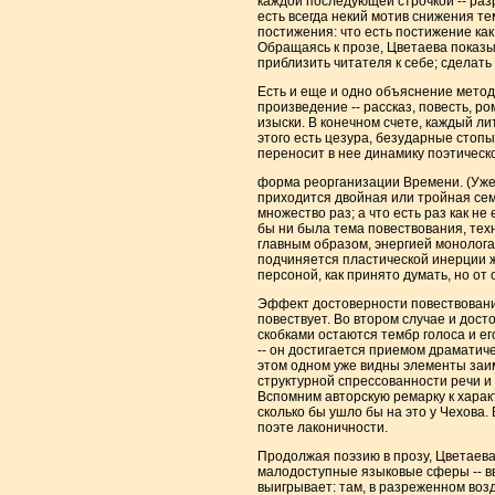
каждой последующей строчкой -- разр
есть всегда некий мотив снижения те
постижения: что есть постижение как
Обращаясь к прозе, Цветаева показыва
приблизить читателя к себе; сделать
Есть и еще и одно объяснение метод
произведение -- рассказ, повесть, р
изыски. В конечном счете, каждый ли
этого есть цезура, безударные стопы
переносит в нее динамику поэтической
форма реорганизации Времени. (Уже хо
приходится двойная или тройная сем
множество раз; а что есть раз как н
бы ни была тема повествования, техн
главным образом, энергией монолога.
подчиняется пластической инерции ж
персоной, как принято думать, но от
Эффект достоверности повествования
повествует. Во втором случае и дост
скобками остаются тембр голоса и ег
-- он достигается приемом драмати
этом одном уже видны элементы заимс
структурной спрессованности речи и
Вспомним авторскую ремарку к характ
сколько бы ушло бы на это у Чехова. 
поэте лаконичности.
Продолжая поэзию в прозу, Цветаева
малодоступные языковые сферы -- вве
выигрывает: там, в разреженном возд