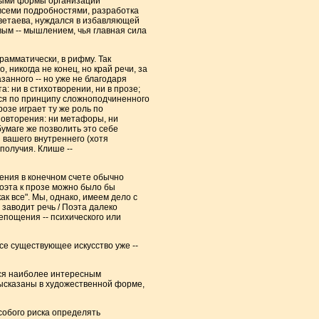
нными формы организации
о всеми подробностями, разработка
ветаева, нуждался в избавляющей
овым -- мышлением, чья главная сила
рамматически, в рифму. Так
, никогда не конец, но край речи, за
занного -- но уже не благодаря
а: ни в стихотворении, ни в прозе;
тся по принципу сложноподчиненного
озе играет ту же роль по
повторения: ни метафоры, ни
умаге же позволить это себе
 вашего внутреннего (хотя
получия. Клише --
ения в конечном счете обычно
поэта к прозе можно было бы
ак все". Мы, однако, имеем дело с
 заводит речь / Поэта далеко
епощения -- психического или
се существующее искусство уже --
тся наиболее интересным
высказаны в художественной форме,
собого риска определять