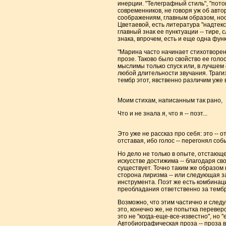
инерции. "Телеграфный стиль", "пото
современников, не говоря уж об авт
соображениям, главным образом, ност
Цветаевой, есть литература "надтекст
главный знак ее пунктуации -- тире,
знака, впрочем, есть и еще одна функ
"Марина часто начинает стихотворени
прозе. Таково было свойство ее голос
мыслимы только спуск или, в лучшем 
любой длительности звучания. Трагизм
тембр этот, явственно различим уже 
Моим стихам, написанным так рано,
Что и не знала я, что я -- поэт...
Это уже не рассказ про себя: это -- 
отставая, ибо голос -- перегонял соб
Но дело не только в опыте, отстающе
искусстве достижима -- благодаря св
существует. Точно таким же образом н
сторона лиризма -- или следующая з
инструмента. Поэт же есть комбинац
преобладания ответственно за тембр, 
Возможно, что этим частично и следу
это, конечно же, не попытка перевер
это не "когда-еще-все-известно", но 
Автобиографическая проза -- проза в