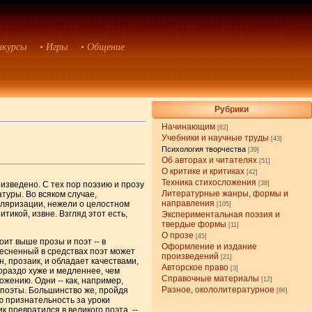
нкурсы
• Игры
• Общение
Рубрики
Начинающим
[62]
Учебники и научные труды
[43]
Психология творчества
[39]
Об авторах и читателях
[51]
О критике и критиках
[42]
Техника стихосложения
изведено. С тех пор поэзию и прозу
[38]
Литературные жанры, формы и
туры. Во всяком случае,
направления
 поляризации, нежели о целостном
[105]
тикой, извне. Взгляд этот есть,
Экспериментальная поэзия и
твердые формы
[11]
О прозе
[45]
ит выше прозы и поэт -- в
Оформление и издание
стесненный в средствах поэт может
произведений
[21]
н, прозаик, и обладает качествами,
Авторское право
[3]
ораздо хуже и медленнее, чем
Справочные материалы
жению. Одни -- как, например,
[12]
Разное, окололитературное
- поэты. Большинство же, пройдя
[86]
ую признательность за уроки
 превратился в великого поэта, --