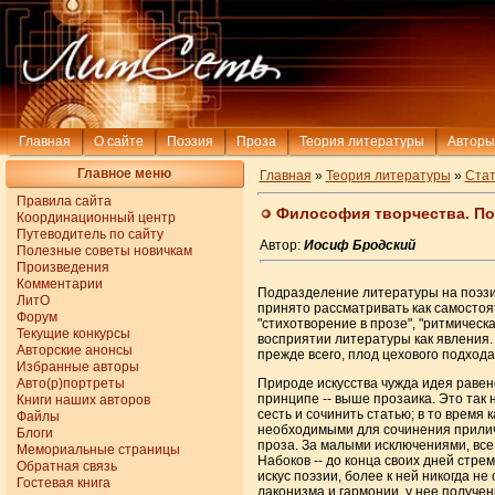
Главная
О сайте
Поэзия
Проза
Теория литературы
Авторы
Главное меню
Главная
»
Теория литературы
»
Стат
Правила сайта
Философия творчества. По
Координационный центр
Путеводитель по сайту
Автор:
Иосиф Бродский
Полезные советы новичкам
Произведения
Комментарии
Подразделение литературы на поэзию
ЛитО
принято рассматривать как самостоят
Форум
"стихотворение в прозе", "ритмическа
Текущие конкурсы
восприятии литературы как явления. 
Авторские анонсы
прежде всего, плод цехового подхода
Избранные авторы
Авто(р)портреты
Природе искусства чужда идея равен
принципе -- выше прозаика. Это так 
Книги наших авторов
сесть и сочинить статью; в то время 
Файлы
необходимыми для сочинения приличн
Блоги
проза. За малыми исключениями, все
Мемориальные страницы
Набоков -- до конца своих дней стрем
Обратная связь
искус поэзии, более к ней никогда не
Гостевая книга
лаконизма и гармонии, у нее получен