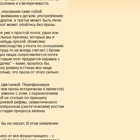
ословию и к велеречивости.
, опусканию само собой
 вниманию к детали, употреблению
 другое, и третье может быть легко
поэт может обойтись без прозы.
я уже о простой почте, рано или
ительные причины, которые мы и
нибудь прозой. (Комплекс
ревосходства у поэта по отношению
труд-то не всегда считает.) Кроме
щих лицах сопротивляется почти
оторым поэт предается наравне с
чка" -- какие, казалось бы,
ену роману в стихах все чаще
лько, что проза от этого сильно
ны Цветаевой. Перефразируя
 чем проза исторически и является).
я именно с этим: с перенесением
ой не столько по принципу
корневой рифмы, семантического
ллообразным (синтетическим) ростом
 стадии процесса явлены
о бы не сказал. В этом заявлении
его от все возрастающего -- с