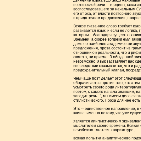
движение языка в до (над) жанровые 
поэтической речи -- терцины, сексти
воспоследовавшего за начальным Сл
его от эха, от власти повторного зв
в придаточном предложении, в корне
Всякое сказанное слово требует како
развивается язык, и если не логика, т
которым -- благодаря существованию В
Времени, а скорее вопреки ему. Таков
даже ее наиболее академически звуч
предложения, проза состоит из грамм
отношению к реальности, что и рифма
сюжета, ни приема. В обыденной жизн
невозможно: язык заставляет вас сде
впоследствии оказывается, что и ради
предохранительный клапан, посредст
Чем чаще поэт делает этот следующи
оборачивается против того, кто этим
усмотреть своего рода литературную "
поэтом, с самого начала знавшим, на 
заводит речь...", мы имеем дело с а
стилистического. Проза для нее есть
Это -- единственное направление, в 
клише: именно потому, что уже сущес
является лингвистическим эквивале
мыслителем своего времени. Всякая 
неизбежно тяготеет к карикатуре;
всякая попытка аналитического подх