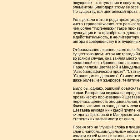
ощущение -- отступления и сопутству
элементом. Благодаря этому ее эссе 
По существу, вся цветаевская проза,
Роль детали в этого рода прозе упод
чисто терапевтическая, это роль сол
чем более "тургеневски" такое произ
пунктуация и та приобретает дополн
в действительность, в не-литератур
автора к совершенству в отпущенных
Отбрасывание лишнего, само по себе
существованием: источник трагедийно
во всяком случае, она заняла место 
сложенной из отброшенного лишнего. 
Параллелизм Цветаевой и Мандельшта
"Автобиографической прозе", "Статьи 
"Страницам из дневника". Стилистиче
даже более, чем жанровое, тематиче
Было бы, однако, ошибкой объяснять
эпохи. Биографии никогда наперед не
прозаических произведений Цветаев
перенасыщенность эмоциональная, не
близки, что можно заподозрить если
Цветаева никогда ни к какой группе 
сходства Цветаевой и Мандельштама в
степенях их зависимости от оного.
Поэзия это не "лучшие слова в лучше
слов с наибольшим удельным весом 
языком своей массы и законов тяготен