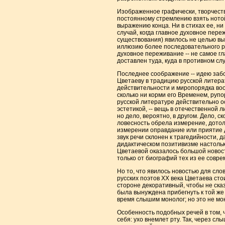
Изображенное графически, творчест
постоянному стремлению взять нотой 
выражению конца. Ни в стихах ее, ни
случай, когда главное духовное пер
существования) явилось не целью вы
иллюзию более последовательного ра
духовное переживание -- не самое гл
доставлен туда, куда в противном сл
Последнее соображение -- идею забо
Цветаеву в традицию русской литера
действительности и миропорядка вооб
сколько ни корми его Временем, рупо
русской литературе действительно ос
эстетикой, -- вещь в отечественной 
но дело, вероятно, в другом. Дело, с
ловесность обрела измерение, дотол
измерении оправдание или приятие д
звук речи склонен к трагедийности, д
дидактическом позитивизме настольк
Цветаевой оказалось большой новос
только от биографий тех из ее совре
Но то, что явилось новостью для сло
русских поэтов XX века Цветаева сто
стороне декоративный, чтобы не ска
была вынуждена прибегнуть к той же 
время слышим монолог; но это не мон
Особенность подобных речей в том, чт
себя: ухо внемлет рту. Так, через с