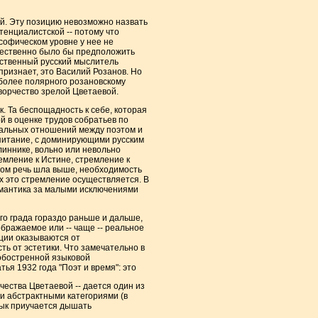
ий. Эту позицию невозможно назвать
тенциалистской -- потому что
софическом уровне у нее не
стественно было бы предположить
инственный русский мыслитель
 признает, это Василий Розанов. Но
 более полярного розановскому
творчество зрелой Цветаевой.
. Та беспощадность к себе, которая
 в оценке трудов собратьев по
ональных отношений между поэтом и
спитание, с доминирующими русским
линнике, вольно или невольно
емление к Истине, стремление к
тором речь шла выше, необходимость
их это стремление осуществляется. В
семантика за малыми исключениями
го града гораздо раньше и дальше,
бражаемое или -- чаще -- реальное
оции оказываются от
ь от эстетики. Что замечательно в
обостренной языковой
ья 1932 года "Поэт и время": это
рчества Цветаевой -- дается один из
 абстрактными категориями (в
зык приучается дышать