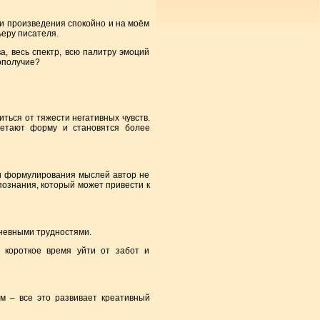
ои произведения спокойно и на моём
ьеру писателя.
а, весь спектр, всю палитру эмоций
ополучие?
ться от тяжести негативных чувств.
ретают форму и становятся более
и формулирования мыслей автор не
познания, который может привести к
дневными трудностями.
 короткое время уйти от забот и
м – все это развивает креативный