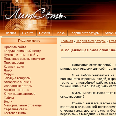
Главная
О сайте
Поэзия
Проза
Теория литературы
Авторы
Главное меню
Главная
»
Теория литературы
»
Стат
Правила сайта
Исцеляющая сила слов: по
Координационный центр
Путеводитель по сайту
Полезные советы новичкам
Произведения
Написание стихотворений – 
Комментарии
многие люди открыли для себя терап
ЛитО
Форум
Я не люблю жаловаться на 
Текущие конкурсы
большинства взрослых людей, вырос
Авторские анонсы
терпеть: на нелюбимой работе, так 
Избранные авторы
ты женщина и ты обязана; быть жертв
Авто(р)портреты
Мужчины испытывают тоже ко
Книги наших авторов
стихотворения?
Файлы
Блоги
Конечно, как и все, я тоже 
Мемориальные страницы
вариться в обжигающей психологиче
Обратная связь
открыла сумку, достала ручку и бло
Гостевая книга
переживания выходила из меня нескон