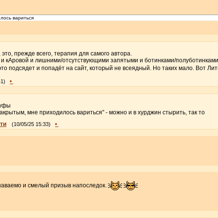
лось вариться
 это, прежде всего, терапия для самого автора.
 и кАровой и лишними/отсутствующими запятыми и ботинками/полуботинками
это подсядет и попадёт на сайт, который не всеядный. Но таких мало. Вот Лит
•
41)
луфы
закрытым, мне приходилось вариться" - можно и в хурджин стырить, так то
ти
•
(10/05/25 15:33)
знаваемо и смелый призыв напоследок.