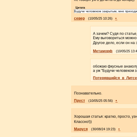
Цитата
Будучи человеком закрытым, мне приходи
север
•
(10/05/25 10:26)
А зачем? Судя по статье,
Ему выговориться можно
Другое дело, если он на 
Метаморф
(10/05/25 13:
обожаю фкусные анако
а уж "Будучи человеком 
Потерявшийся_в_Литсе
Познавательно.
Пруст
•
(10/05/25 05:56)
Хорошая статья: кратко, просто, у
Классно!))
Маруся
•
(30/08/24 19:23)