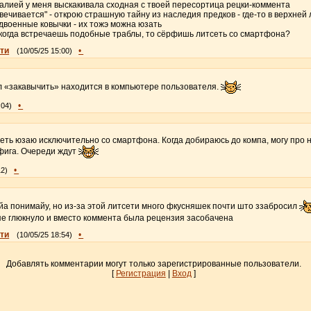
алией у меня выскакивала сходная с твоей пересортица рецки-коммента
вечивается" - открою страшную тайну из наследия предков - где-то в верхней
двоенные ковычки - их тожэ можна юзать
 когда встречаешь подобные траблы, то сёрфишь литсеть со смартфона?
ти
•
(10/05/25 15:00)
л «закавычить» находится в компьютере пользователя.
•
:04)
еть юзаю исключительно со смартфона. Когда добираюсь до компа, могу про 
офига. Очереди ждут
•
12)
а понимайу, но из-за этой литсети много фкусняшек почти што ззабросил
пе глюкнуло и вместо коммента была рецензия засобачена
ти
•
(10/05/25 18:54)
Добавлять комментарии могут только зарегистрированные пользователи.
[
Регистрация
|
Вход
]