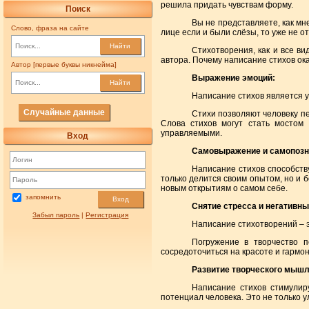
решила придать чувствам форму.
Поиск
Вы не представляете, как мн
Слово, фраза на сайте
лице если и были слёзы, то уже не о
Найти
Стихотворения, как и все ви
автора. Почему написание стихов ок
Автор [первые буквы никнейма]
Выражение эмоций:
Найти
Написание стихов является 
Случайные данные
Стихи позволяют человеку пе
Слова стихов могут стать мостом
управляемыми.
Вход
Самовыражение и самопозн
Написание стихов способст
только делится своим опытом, но и 
новым открытиям о самом себе.
запомнить
Вход
Снятие стресса и негативн
Забыл пароль
|
Регистрация
Написание стихотворений – 
Погружение в творчество п
сосредоточиться на красоте и гармон
Развитие творческого мышл
Написание стихов стимулир
потенциал человека. Это не только у