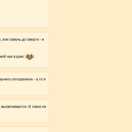
, или замучь до смерти - и
кой чая в руке.
авычить потыренное - а то я
е высвечивается. И такое не