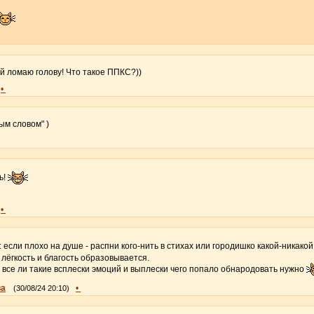
ей ломаю голову! Что такое ППКС?))
•
ым словом" )
ь!
•
: если плохо на душе - распни кого-нить в стихах или городишко какой-никакой
 лёгкость и благость образовывается.
 все ли такие всплески эмоций и выплески чего попало обнародовать нужно
ва
•
(30/08/24 20:10)