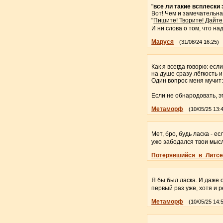
"
все ли такие всплески
Вот! Чем и замечательна
"
Пишите! Творите! Дайте
И ни слова о том, что на
Маруся
(31/08/24 16:25)
Как я всегда говорю: есл
на душе сразу лёгкость 
Один вопрос меня мучит:
Если не обнародовать, э
Метаморф
(10/05/25 13:
Мет, бро, будь ласка - е
ужо забодался твои мыс
Потерявшийся_в_Литсе
Я бы был ласка. И даже о
первый раз уже, хотя и 
Метаморф
(10/05/25 14: