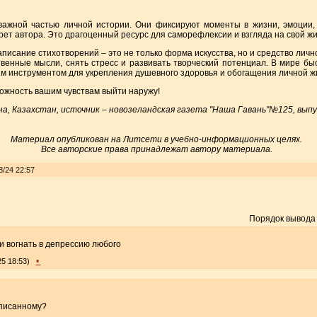
 важной частью личной истории. Они фиксируют моменты в жизни, эмоции,
ет автора. Это драгоценный ресурс для саморефлексии и взгляда на свой ж
написание стихотворений – это не только форма искусства, но и средство лич
твенные мысли, снять стресс и развивать творческий потенциал. В мире бы
ым инструментом для укрепления душевного здоровья и обогащения личной ж
ожность вашим чувствам выйти наружу!
, Казахстан, источник – новозеландская газета "Наша Гавань"№125, выпуск
Материал опубликован на Литсети в учебно-информационных целях.
Все авторские права принадлежат автору материала.
8/24 22:57
Порядок вывода
ии вогнать в депрессию любого
•
25 18:53)
аписанному?