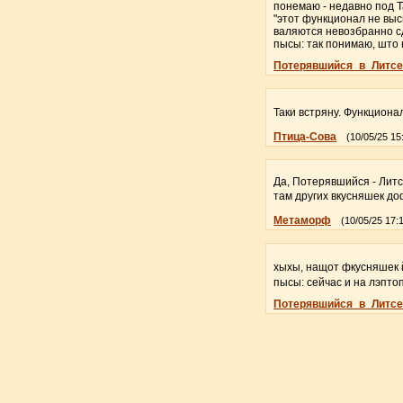
понемаю - недавно под Т
"этот функционал не выс
валяются невозбранно с
пысы: так понимаю, што
Потерявшийся_в_Литсе
Таки встряну. Функциона
Птица-Сова
(10/05/25 15
Да, Потерявшийся - Литс
там других вкусняшек д
Метаморф
(10/05/25 17:
хыхы, нащот фкусняшек й
пысы: сейчас и на лэпто
Потерявшийся_в_Литсе