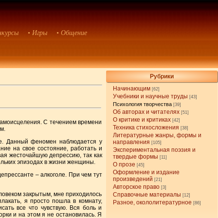
нкурсы
• Игры
• Общение
Рубрики
Начинающим
[62]
Учебники и научные труды
[43]
Психология творчества
[39]
Об авторах и читателях
[51]
О критике и критиках
[42]
самоисцеления. С течением времени
Техника стихосложения
м.
[38]
Литературные жанры, формы и
ее. Данный феномен наблюдается у
направления
[105]
ние на свое состояние, работать и
Экспериментальная поэзия и
вая жесточайшую депрессию, так как
твердые формы
[11]
кольких эпизодах в жизни женщины.
О прозе
[45]
Оформление и издание
епрессанте – алкоголе. При чем тут
произведений
[21]
Авторское право
[3]
человеком закрытым, мне приходилось
Справочные материалы
[12]
лакать, я просто пошла в комнату,
Разное, окололитературное
[86]
исать все что чувствую. Вся боль и
орки и на этом я не остановилась. Я