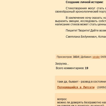
Создание личной истории:
Стихотворения могут стать
своеобразный хронологический портр
В заключение хочу сказать: 
выразить эмоции, исследовать собс
написание стихов может стать ценн
Пишите! Творите! Дайте возм
Светлана Бедункевич, Астана
Просмотров:
1614
| Добавил:
stroler
04/0
Загрузка...
Всего комментариев:
19
таки да, бывает - развод в состоян
Потерявшийся_в_Литсети
(10/05/
вопрос
можно ли доверять безграмотно н
не говоря уж о дочитать до конца))