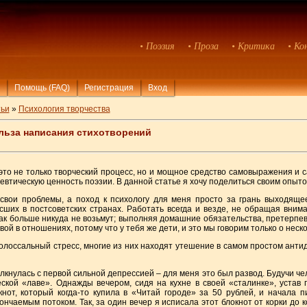
• Поэзия
• Проза
• Критика
• Ко
Помощь (FAQ)
Регистрация
Вход
ьи
»
Психология творчества
льза написания стихотворений
это не только творческий процесс, но и мощное средство самовыражения и 
евтическую ценность поэзии. В данной статье я хочу поделиться своим опыто
свои проблемы, а поход к психологу для меня просто за грань выходящ
ших в постсоветских странах. Работать всегда и везде, не обращая внима
как больше никуда не возьмут; выполняя домашние обязательства, претерпе
ой в отношениях, потому что у тебя же дети, и это мы говорим только о нес
лоссальный стресс, многие из них находят утешение в самом простом антид
столкнулась с первой сильной депрессией – для меня это был развод. Будучи 
ской «лаве». Однажды вечером, сидя на кухне в своей «сталинке», устав п
кнот, который когда-то купила в «Читай городе» за 50 рублей, и начала п
чаемым потоком. Так, за один вечер я исписала этот блокнот от корки до к