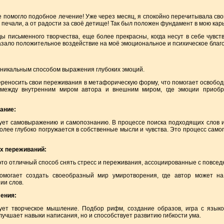
е помогло подобное лечение! Уже через месяц, я спокойно перечитывала св
т печали, а от радости за своё детище! Так был положен фундамент в мою кар
ды письменного творчества, еще более прекрасны, когда несут в себе чувств
азало положительное воздействие на моё эмоциональное и психическое благ
уникальным способом выражения глубоких эмоций.
реносить свои переживания в метафорическую форму, что помогает освободи
 между внутренним миром автора и внешним миром, где эмоции приоб
ание:
вует самовыражению и самопознанию. В процессе поиска подходящих слов 
более глубоко погружается в собственные мысли и чувства. Это процесс само
ых переживаний:
это отличный способ снять стресс и переживания, ассоциированные с повсе
омогает создать своеобразный мир умиротворения, где автор может на
ии слов.
ения:
ует творческое мышление. Подбор рифм, создание образов, игра с языко
лучшает навыки написания, но и способствует развитию гибкости ума.