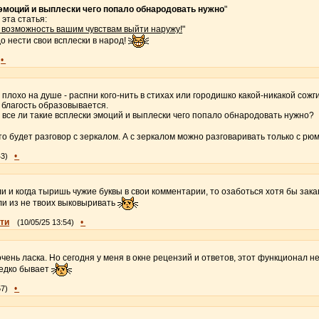
 эмоций и выплески чего попало обнародовать нужно
"
 эта статья:
 возможность вашим чувствам выйти наружу!
"
до нести свои всплески в народ!
•
и плохо на душе - распни кого-нить в стихах или городишко какой-никакой сожги
и благость образовывается.
 все ли такие всплески эмоций и выплески чего попало обнародовать нужно?
то будет разговор с зеркалом. А с зеркалом можно разговаривать только с рюм
•
43)
сли и когда тыришь чужие буквы в свои комментарии, то озаботься хотя бы зак
ли из не твоих выковыривать
ти
•
(10/05/25 13:54)
чень ласка. Но сегодня у меня в окне рецензий и ответов, этот функционал н
редко бывает
•
57)