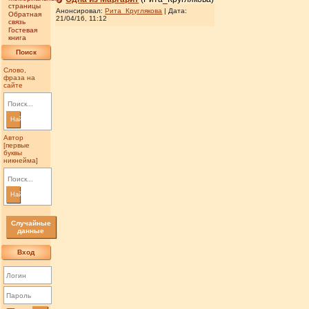
страницы
Анонсировал:
Рита_Круглякова
| Дата:
Обратная
21/04/16, 11:12
связь
Гостевая
книга
Поиск
Слово,
фраза на
сайте
Найти
Автор
[первые
буквы
никнейма]
Найти
Случайные
данные
Вход