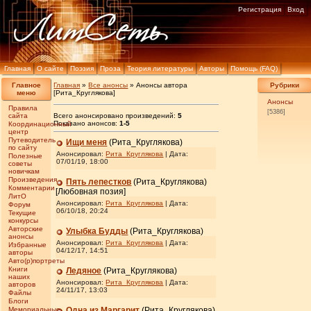
Регистрация
Вход
Главная
О сайте
Поэзия
Проза
Теория литературы
Авторы
Помощь (FAQ)
Главное
Главная
»
Все анонсы
» Анонсы автора
Рубрики
меню
[Рита_Круглякова]
Анонсы
Правила
[5386]
сайта
Вcего анонсировано произведений:
5
Показано анонсов:
1-5
Координационный
центр
Путеводитель
Ищи меня
(Рита_Круглякова)
по сайту
Анонсировал:
Рита_Круглякова
| Дата:
Полезные
07/01/19, 18:00
советы
новичкам
Произведения
Пять лепестков
(Рита_Круглякова)
Комментарии
[Любовная позия]
ЛитО
Анонсировал:
Рита_Круглякова
| Дата:
Форум
06/10/18, 20:24
Текущие
конкурсы
Авторские
Улыбка Будды
(Рита_Круглякова)
анонсы
Анонсировал:
Рита_Круглякова
| Дата:
Избранные
04/12/17, 14:51
авторы
Авто(р)портреты
Книги
Ледяное
(Рита_Круглякова)
наших
Анонсировал:
Рита_Круглякова
| Дата:
авторов
24/11/17, 13:03
Файлы
Блоги
Мемориальные
Одна из Маргарит
(Рита_Круглякова)