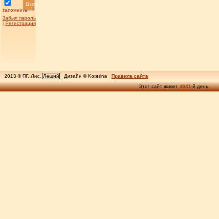
Вход
запомнить
Забыл пароль
|
Регистрация
2013 © ПГ, Лис,
Леший
Дизайн © Koterina
Правила сайта
Этот сайт живет
4941
-й день