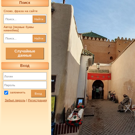
Поиск
Слово, фраза на сайте
Найти
Автор [первые буквы
никнейма]
Найти
Случайные
данные
Вход
запомнить
Вход
Забыл пароль
|
Регистрация