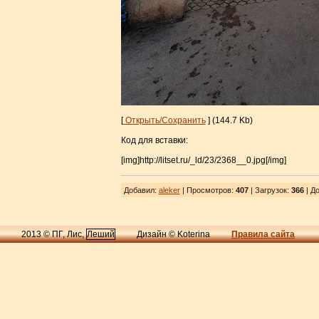
[
Открыть/Сохранить
] (144.7 Kb)
Код для вставки:
[img]http://litset.ru/_ld/23/2368__0.jpg[/img]
Добавил
:
aleker
| Просмотров
:
407
|
Загрузок
:
366
| До
2013 © ПГ, Лис,
Леший
Дизайн © Koterina
Правила сайта