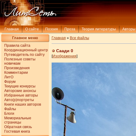
Главная
О сайте
Поэзия
Проза
Теория литературы
Авторы
Главное меню
Главная
»
Все файлы
Правила сайта
Координационный центр
Саади 0
Путеводитель по сайту
[
Изображения
]
Полезные советы
новичкам
Произведения
Комментарии
ЛитО
Форум
Текущие конкурсы
Авторские анонсы
Избранные авторы
Авто(р)портреты
Книги наших авторов
Файлы
Блоги
Мемориальные
страницы
Обратная связь
Гостевая книга