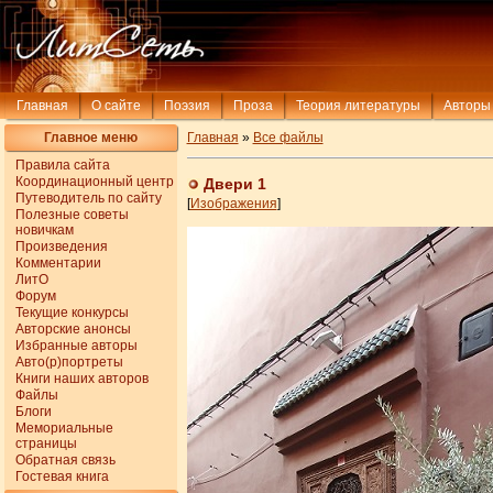
Главная
О сайте
Поэзия
Проза
Теория литературы
Авторы
Главное меню
Главная
»
Все файлы
Правила сайта
Координационный центр
Двери 1
Путеводитель по сайту
[
Изображения
]
Полезные советы
новичкам
Произведения
Комментарии
ЛитО
Форум
Текущие конкурсы
Авторские анонсы
Избранные авторы
Авто(р)портреты
Книги наших авторов
Файлы
Блоги
Мемориальные
страницы
Обратная связь
Гостевая книга