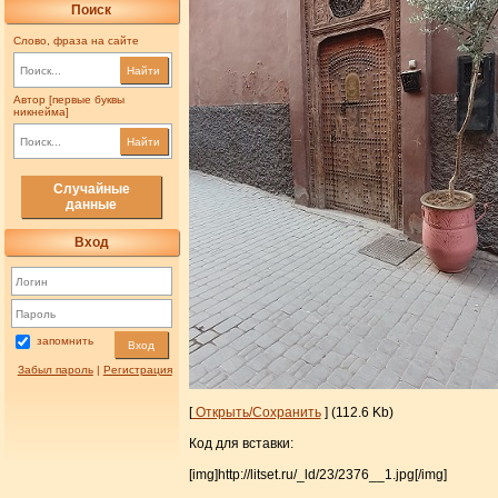
Поиск
Слово, фраза на сайте
Найти
Автор [первые буквы
никнейма]
Найти
Случайные
данные
Вход
запомнить
Вход
Забыл пароль
|
Регистрация
[
Открыть/Сохранить
] (112.6 Kb)
Код для вставки:
[img]http://litset.ru/_ld/23/2376__1.jpg[/img]