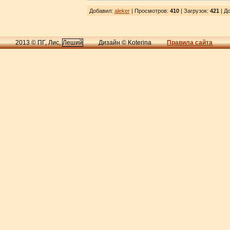
Добавил
:
aleker
| Просмотров
:
410
|
Загрузок
:
421
| До
2013 © ПГ, Лис,
Леший
Дизайн © Koterina
Правила сайта