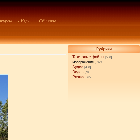
нкурсы
• Игры
• Общение
Рубрики
Текстовые файлы
[500]
Изображения
[3393]
Аудио
[450]
Видео
[48]
Разное
[65]