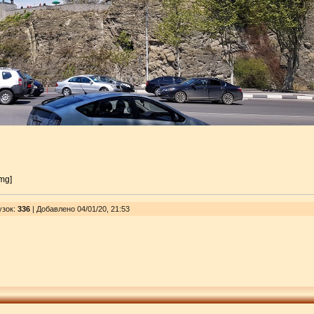
img]
узок
:
336
| Добавлено 04/01/20, 21:53