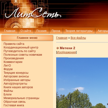
Главная
О сайте
Поэзия
Проза
Теория литературы
Авторы
Главное меню
Главная
»
Все файлы
Правила сайта
Координационный центр
Метехи 2
Путеводитель по сайту
[
Изображения
]
Полезные советы новичкам
Произведения
Комментарии
ЛитО
Форум
Текущие конкурсы
Авторские анонсы
Избранные авторы
Авто(р)портреты
Книги наших авторов
Файлы
Блоги
Мемориальные страницы
Обратная связь
Гостевая книга