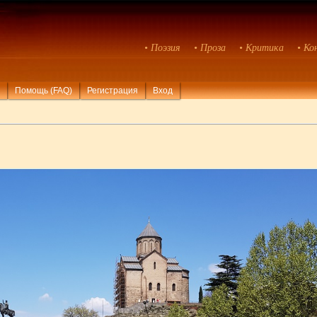
• Поэзия
• Проза
• Критика
• Ко
Помощь (FAQ)
Регистрация
Вход