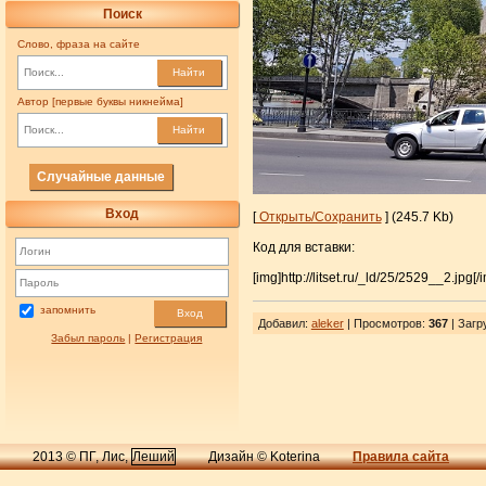
Поиск
Слово, фраза на сайте
Найти
Автор [первые буквы никнейма]
Найти
Случайные данные
Вход
[
Открыть/Сохранить
] (245.7 Kb)
Код для вставки:
[img]http://litset.ru/_ld/25/2529__2.jpg[/
запомнить
Вход
Добавил
:
aleker
| Просмотров
:
367
|
Загр
Забыл пароль
|
Регистрация
2013 © ПГ, Лис,
Леший
Дизайн © Koterina
Правила сайта