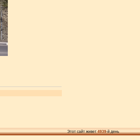
Этот сайт живет
4939
-й день