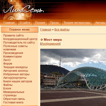
Главная
О сайте
Поэзия
Проза
Теория литературы
Авторы
Главное меню
Главная
»
Все файлы
Правила сайта
Координационный центр
Мост мира
Путеводитель по сайту
[
Изображения
]
Полезные советы
новичкам
Произведения
Комментарии
ЛитО
Форум
Текущие конкурсы
Авторские анонсы
Избранные авторы
Авто(р)портреты
Книги наших авторов
Файлы
Блоги
Мемориальные
страницы
Обратная связь
Гостевая книга