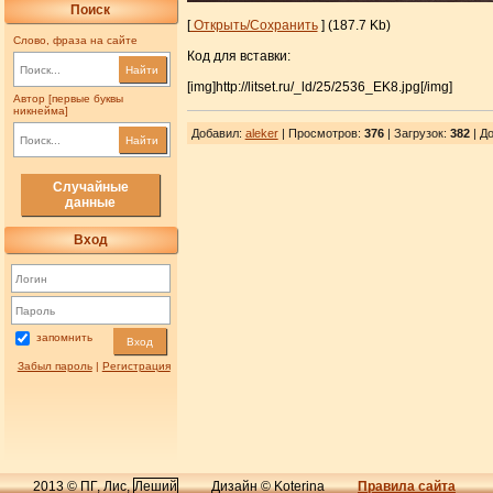
Поиск
[
Открыть/Сохранить
] (187.7 Kb)
Слово, фраза на сайте
Код для вставки:
Найти
[img]http://litset.ru/_ld/25/2536_EK8.jpg[/img]
Автор [первые буквы
никнейма]
Добавил
:
aleker
| Просмотров
:
376
|
Загрузок
:
382
| До
Найти
Случайные
данные
Вход
запомнить
Вход
Забыл пароль
|
Регистрация
2013 © ПГ, Лис,
Леший
Дизайн © Koterina
Правила сайта