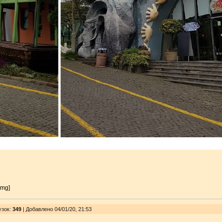
img]
узок
:
349
| Добавлено 04/01/20, 21:53