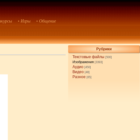
нкурсы
• Игры
• Общение
Рубрики
Текстовые файлы
[500]
Изображения
[3393]
Аудио
[450]
Видео
[48]
Разное
[65]