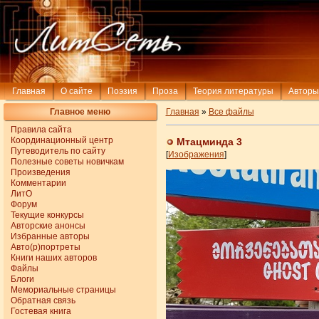
Главная
О сайте
Поэзия
Проза
Теория литературы
Авторы
Главное меню
Главная
»
Все файлы
Правила сайта
Координационный центр
Мтацминда 3
Путеводитель по сайту
[
Изображения
]
Полезные советы новичкам
Произведения
Комментарии
ЛитО
Форум
Текущие конкурсы
Авторские анонсы
Избранные авторы
Авто(р)портреты
Книги наших авторов
Файлы
Блоги
Мемориальные страницы
Обратная связь
Гостевая книга