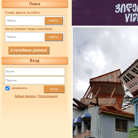
Поиск
Слово, фраза на сайте
Найти
Автор [первые буквы никнейма]
Найти
Случайные данные
Вход
запомнить
Вход
Забыл пароль
|
Регистрация