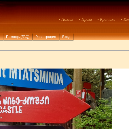
• Поэзия
• Проза
• Критика
• Ко
Помощь (FAQ)
Регистрация
Вход