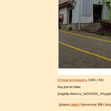
[
Открыть/Сохранить
] (484.1 Kb)
Код для вставки:
[img]http://litset.ru/_ld/25/2550_JVf.jpg[/
Добавил
:
aleker
| Просмотров
:
370
|
Загр