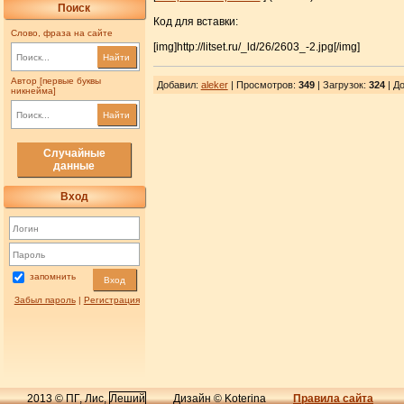
Поиск
Код для вставки:
Слово, фраза на сайте
[img]http://litset.ru/_ld/26/2603_-2.jpg[/img]
Найти
Автор [первые буквы
Добавил
:
aleker
| Просмотров
:
349
|
Загрузок
:
324
| До
никнейма]
Найти
Случайные
данные
Вход
запомнить
Вход
Забыл пароль
|
Регистрация
2013 © ПГ, Лис,
Леший
Дизайн © Koterina
Правила сайта