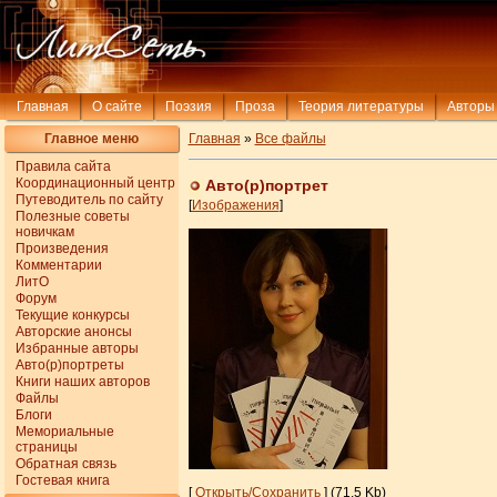
Главная
О сайте
Поэзия
Проза
Теория литературы
Авторы
Главное меню
Главная
»
Все файлы
Правила сайта
Координационный центр
Авто(р)портрет
Путеводитель по сайту
[
Изображения
]
Полезные советы
новичкам
Произведения
Комментарии
ЛитО
Форум
Текущие конкурсы
Авторские анонсы
Избранные авторы
Авто(р)портреты
Книги наших авторов
Файлы
Блоги
Мемориальные
страницы
Обратная связь
Гостевая книга
[
Открыть/Сохранить
] (71.5 Kb)