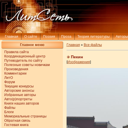
Главная
О сайте
Поэзия
Проза
Теория литературы
Авторы
Главное меню
Главная
»
Все файлы
Правила сайта
Координационный центр
Пекин
Путеводитель по сайту
[
Изображения
]
Полезные советы новичкам
Произведения
Комментарии
ЛитО
Форум
Текущие конкурсы
Авторские анонсы
Избранные авторы
Авто(р)портреты
Книги наших авторов
Файлы
Блоги
Мемориальные страницы
Обратная связь
Гостевая книга