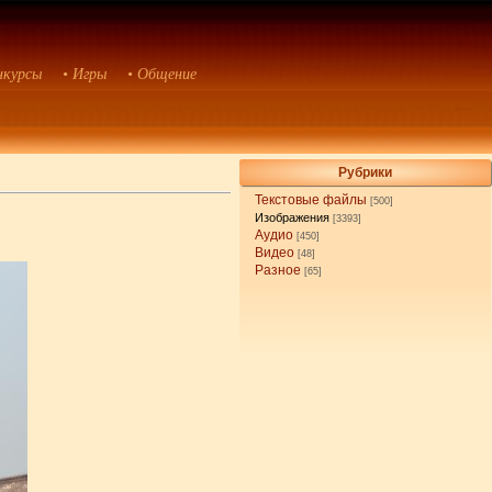
нкурсы
• Игры
• Общение
Рубрики
Текстовые файлы
[500]
Изображения
[3393]
Аудио
[450]
Видео
[48]
Разное
[65]