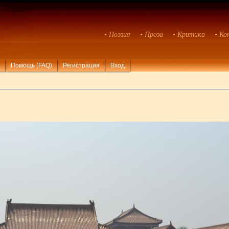
• Поэзия
• Проза
• Критика
• Ко
Помощь (FAQ)
Регистрация
Вход