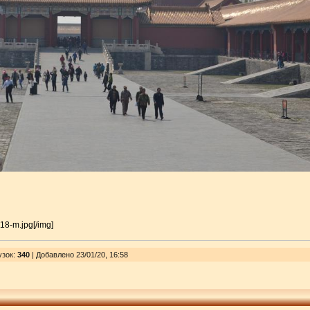
118-m.jpg[/img]
узок
:
340
| Добавлено 23/01/20, 16:58