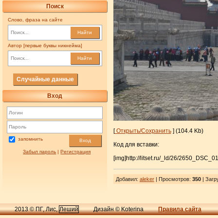
Поиск
Слово, фраза на сайте
Найти
Автор [первые буквы никнейма]
Найти
Случайные данные
Вход
[
Открыть/Сохранить
] (104.4 Kb)
запомнить
Вход
Код для вставки:
Забыл пароль
|
Регистрация
[img]http://litset.ru/_ld/26/2650_DSC_0
Добавил
:
aleker
| Просмотров
:
350
|
Загр
2013 © ПГ, Лис,
Леший
Дизайн © Koterina
Правила сайта