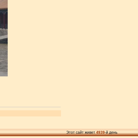
Этот сайт живет
4939
-й день