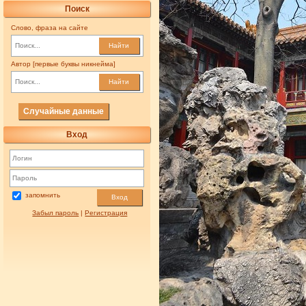
Поиск
Слово, фраза на сайте
Найти
Автор [первые буквы никнейма]
Найти
Случайные данные
Вход
запомнить
Вход
Забыл пароль
|
Регистрация