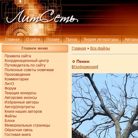
Главная
О сайте
Поэзия
Проза
Теория литературы
Авторы
Главное меню
Главная
»
Все файлы
Правила сайта
Координационный центр
Пекин
Путеводитель по сайту
[
Изображения
]
Полезные советы новичкам
Произведения
Комментарии
ЛитО
Форум
Текущие конкурсы
Авторские анонсы
Избранные авторы
Авто(р)портреты
Книги наших авторов
Файлы
Блоги
Мемориальные страницы
Обратная связь
Гостевая книга