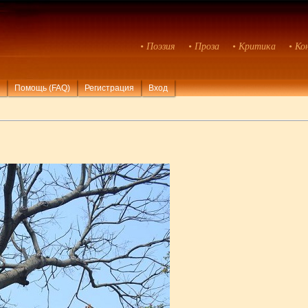
• Поэзия
• Проза
• Критика
• Ко
Помощь (FAQ)
Регистрация
Вход