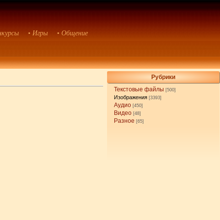
нкурсы
• Игры
• Общение
Рубрики
Текстовые файлы
[500]
Изображения
[3393]
Аудио
[450]
Видео
[48]
Разное
[65]