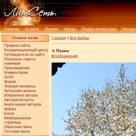
Главная
О сайте
Поэзия
Проза
Теория литературы
Авторы
Главное меню
Главная
»
Все файлы
Правила сайта
Координационный центр
Пекин
Путеводитель по сайту
[
Изображения
]
Полезные советы
новичкам
Произведения
Комментарии
ЛитО
Форум
Текущие конкурсы
Авторские анонсы
Избранные авторы
Авто(р)портреты
Книги наших авторов
Файлы
Блоги
Мемориальные
страницы
Обратная связь
Гостевая книга