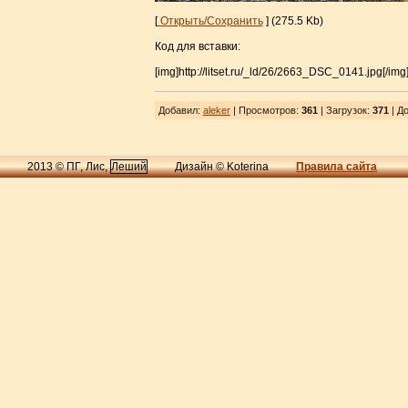
[
Открыть/Сохранить
] (275.5 Kb)
Код для вставки:
[img]http://litset.ru/_ld/26/2663_DSC_0141.jpg[/img
Добавил
:
aleker
| Просмотров
:
361
|
Загрузок
:
371
| До
2013 © ПГ, Лис,
Леший
Дизайн © Koterina
Правила сайта