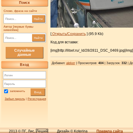
Поиск
Слово, фраза на сайте
Найти
Автор [первые буквы
никнейма]
[
Открыть/Сохранить
] (95.9 Kb)
Найти
Код для вставки:
[img]http://litset.ru/_ld/28/2811_DSC_0469.jpg[/img]
Случайные
данные
Добавил
:
aleker
| Просмотров
:
404
|
Загрузок
:
332
| До
Вход
запомнить
Вход
Забыл пароль
|
Регистрация
2013 © ПГ, Лис,
Леший
Дизайн © Koterina
Правила сайта