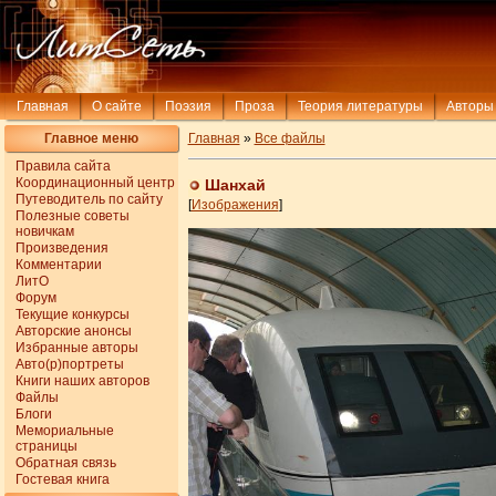
Главная
О сайте
Поэзия
Проза
Теория литературы
Авторы
Главное меню
Главная
»
Все файлы
Правила сайта
Координационный центр
Шанхай
Путеводитель по сайту
[
Изображения
]
Полезные советы
новичкам
Произведения
Комментарии
ЛитО
Форум
Текущие конкурсы
Авторские анонсы
Избранные авторы
Авто(р)портреты
Книги наших авторов
Файлы
Блоги
Мемориальные
страницы
Обратная связь
Гостевая книга