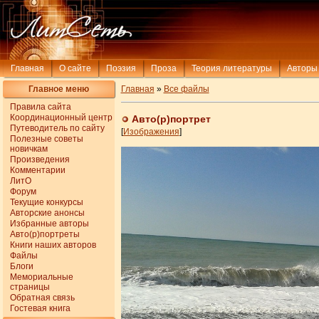
Главная
О сайте
Поэзия
Проза
Теория литературы
Авторы
Главное меню
Главная
»
Все файлы
Правила сайта
Координационный центр
Авто(р)портрет
Путеводитель по сайту
[
Изображения
]
Полезные советы
новичкам
Произведения
Комментарии
ЛитО
Форум
Текущие конкурсы
Авторские анонсы
Избранные авторы
Авто(р)портреты
Книги наших авторов
Файлы
Блоги
Мемориальные
страницы
Обратная связь
Гостевая книга