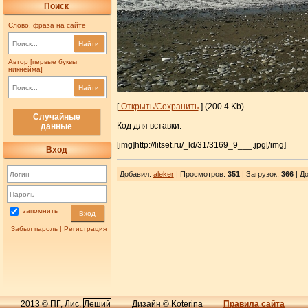
Поиск
Слово, фраза на сайте
Найти
Автор [первые буквы
никнейма]
Найти
[
Открыть/Сохранить
] (200.4 Kb)
Случайные
Код для вставки:
данные
[img]http://litset.ru/_ld/31/3169_9___.jpg[/img]
Вход
Добавил
:
aleker
| Просмотров
:
351
|
Загрузок
:
366
| До
запомнить
Вход
Забыл пароль
|
Регистрация
2013 © ПГ, Лис,
Леший
Дизайн © Koterina
Правила сайта