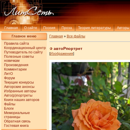
Главная
О сайте
Поэзия
Проза
Теория литературы
Авторы
Главное меню
Главная
»
Все файлы
Правила сайта
Координационный центр
автоРпортрет
Путеводитель по сайту
[
Изображения
]
Полезные советы
новичкам
Произведения
Комментарии
ЛитО
Форум
Текущие конкурсы
Авторские анонсы
Избранные авторы
Авто(р)портреты
Книги наших авторов
Файлы
Блоги
Мемориальные
страницы
Обратная связь
Гостевая книга