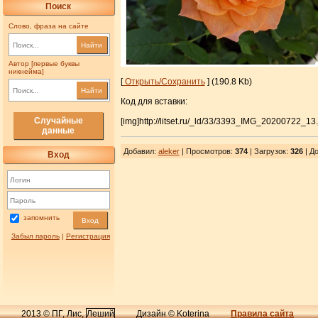
Поиск
Слово, фраза на сайте
Найти
Автор [первые буквы
никнейма]
[
Открыть/Сохранить
] (190.8 Kb)
Найти
Код для вставки:
Случайные
[img]http://litset.ru/_ld/33/3393_IMG_20200722_13.
данные
Добавил
:
aleker
| Просмотров
:
374
|
Загрузок
:
326
| До
Вход
запомнить
Вход
Забыл пароль
|
Регистрация
2013 © ПГ, Лис,
Леший
Дизайн © Koterina
Правила сайта