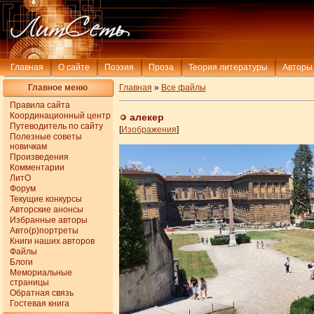
Главная
О сайте
Поэзия
Проза
Теория литературы
Авторы
Главное меню
Главная
»
Все файлы
Правила сайта
Координационный центр
алекер
Путеводитель по сайту
[
Изображения
]
Полезные советы
новичкам
Произведения
Комментарии
ЛитО
Форум
Текущие конкурсы
Авторские анонсы
Избранные авторы
Авто(р)портреты
Книги наших авторов
Файлы
Блоги
Мемориальные
страницы
Обратная связь
Гостевая книга