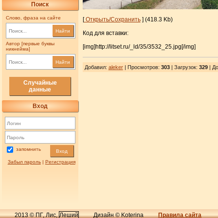
Поиск
Слово, фраза на сайте
[
Открыть/Сохранить
] (418.3 Kb)
Найти
Код для вставки:
Автор [первые буквы
[img]http://litset.ru/_ld/35/3532_25.jpg[/img]
никнейма]
Найти
Добавил
:
aleker
| Просмотров
:
303
|
Загрузок
:
329
| До
Случайные
данные
Вход
запомнить
Вход
Забыл пароль
|
Регистрация
2013 © ПГ, Лис,
Леший
Дизайн © Koterina
Правила сайта