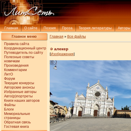
Главная
О сайте
Поэзия
Проза
Теория литературы
Авторы
Главное меню
Главная
»
Все файлы
Правила сайта
Координационный центр
алекер
Путеводитель по сайту
[
Изображения
]
Полезные советы
новичкам
Произведения
Комментарии
ЛитО
Форум
Текущие конкурсы
Авторские анонсы
Избранные авторы
Авто(р)портреты
Книги наших авторов
Файлы
Блоги
Мемориальные
страницы
Обратная связь
Гостевая книга