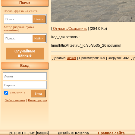
Поиск
Слово, фраза на сайте
Найти
Автор [первые буквы
[
Открыть/Сохранить
] (284.0 Kb)
никнейма]
Код для вставки:
Найти
[img]http://litset.ru/_ld/35/3535_26.jpg[/img]
Случайные
данные
Добавил
:
aleker
| Просмотров
:
309
|
Загрузок
:
342
| До
Вход
запомнить
Вход
Забыл пароль
|
Регистрация
2013 © ПГ, Лис,
Леший
Дизайн © Koterina
Правила сайта