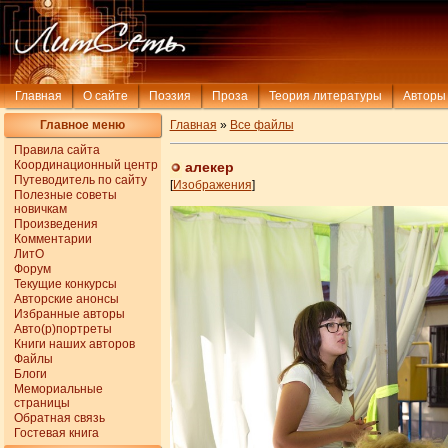
Главная
О сайте
Поэзия
Проза
Теория литературы
Авторы
Главное меню
Главная
»
Все файлы
Правила сайта
Координационный центр
алекер
Путеводитель по сайту
[
Изображения
]
Полезные советы
новичкам
Произведения
Комментарии
ЛитО
Форум
Текущие конкурсы
Авторские анонсы
Избранные авторы
Авто(р)портреты
Книги наших авторов
Файлы
Блоги
Мемориальные
страницы
Обратная связь
Гостевая книга