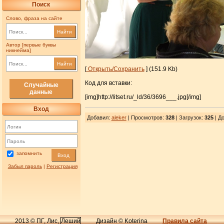
Поиск
Слово, фраза на сайте
Найти
Автор [первые буквы
никнейма]
Найти
[
Открыть/Сохранить
] (151.9 Kb)
Код для вставки:
Случайные
данные
[img]http://litset.ru/_ld/36/3696___.jpg[/img]
Вход
Добавил
:
aleker
| Просмотров
:
328
|
Загрузок
:
325
| До
запомнить
Вход
Забыл пароль
|
Регистрация
2013 © ПГ, Лис,
Леший
Дизайн © Koterina
Правила сайта